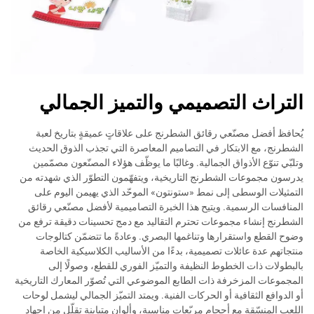
التراث التصميمي والتميز الجمالي
يُحافظ أفضل مصنّعي رقائق الشطرنج على علاقاتٍ عميقةٍ بتاريخ لعبة
الشطرنج، مع الابتكار في التصاميم المعاصرة التي تجذب الذوق الحديث
وتلبّي تنوّع الأذواق الجمالية. وغالبًا ما يوظّف هؤلاء المصنّعون مصمّمين
يدرسون مجموعات الشطرنج التاريخية، ويتفهّمون التطوّر الذي شهدته من
التمثيلات الوسطى إلى نمط «ستونتون» الموحّد الذي يهيمن اليوم على
المنافسات الرسمية. ويتيح هذا الخبرة التصاميمية لأفضل مصنّعي رقائق
الشطرنج إنشاء مجموعات تحترم التقاليد مع دمج تحسينات دقيقة ترفع من
وضوح القطع واستقرارها وتناغمها البصري. وعادةً ما تتضمّن كتالوجات
منتجاتهم عدة عائلات تصميمية، بدءًا من الأساليب الكلاسيكية الخاصة
بالبطولات ذات الخطوط النظيفة والتميّز الفوري للقطع، وصولًا إلى
المجموعات المزخرفة ذات الطابع الموضوعي التي تُصوّر المعارك التاريخية
أو الدوافع الثقافية أو الحركات الفنية. ويمتد التميّز الجمالي ليشمل لوحات
اللعب المنسّقة مع أحجام مربّعات مناسبة، وألوان متباينة تقلّل من إجهاد