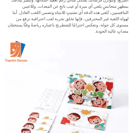
المربع، وتتوازن فرسانك بشكل مثالي رغم تعقيد أشكالها، وتتميّز بيادقك
بمظهرٍ متجانسٍ يلغي أي ميزة أو عيب ناتجٍ عن المعدات. وللاعبين
التنافسيين، تُلغي هذه الدقة أي تشتيتٍ للانتباه وتضمن اللعب العادل. أما
لهواة اللعبة غير المحترفين، فإنها تخلق تجربة لعب احترافية ترفع من
مستوى كل جولة، وتعكس احترامًا للشطرنج باعتباره رياضةً وفنًّا يستحقان
معداتٍ عالية الجودة.