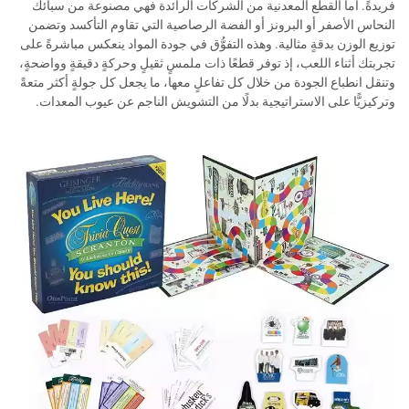
فريدةً. أما القطع المعدنية من الشركات الرائدة فهي مصنوعة من سبائك
النحاس الأصفر أو البرونز أو الفضة الرصاصية التي تقاوم التأكسد وتضمن
توزيع الوزن بدقةٍ مثالية. وهذه التفوُّق في جودة المواد ينعكس مباشرةً على
تجربتك أثناء اللعب، إذ توفر قطعًا ذات ملمسٍ ثقيلٍ وحركةٍ دقيقةٍ وواضحةٍ،
وتنقل انطباع الجودة من خلال كل تفاعلٍ معها، ما يجعل كل جولةٍ أكثر متعةً
وتركيزيًّا على الاستراتيجية بدلًا من التشويش الناجم عن عيوب المعدات.