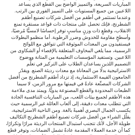
المباريات السريعة، والتمييز الواضح بين القطع الذي يساعد
اللاعبين من جميع المستويات على التمييز الفوري بين الرتب.
وعندما تستثمر في أطقم من أفضل شركات تصنيع أطقم
الشطرنج، فإنك تحصل على منتجات ذات قواعد مستقرة تمنع
الانقلاب، وقطعٍ ذات وزنٍ مناسبٍ توفر إحساسًا لامسيًّا مُرضيًا،
وأسطحٍ مقاومة للخدوش وضرر الرطوبة. أما منظمو البطولات
فيستفيدون من المعدات الموثوقة التي تتوافق مع اللوائح
الرسمية، مما يلغي المخاوف المتعلقة بالإقصاء أو الشكاوى من
اللاعبين. وتستفيد المؤسسات التعليمية من المتانة ووضوح
التصميم اللذين يساعدان الطلاب على التركيز في تعلُّم
الاستراتيجية بدلًا من المعاناة مع معدات رديئة الصنع. ويقدّر
الجامعون القيمة الاستثمارية، إذ تزداد أطقم الشطرنج من أفضل
الشركات المصنِّعة عادةً في قيمتها مع مرور الزمن، لا سيما
الطبعات المحدودة والقطع المصنوعة يدويًّا. ويمتد مدى ملاءمة
هذه الأطقم لجميع بيئات اللعب، من المباريات التنافسية الجادة
التي تتطلب معدات دقيقة، إلى ألعاب العائلة غير الرسمية حيث
يكتسب الجمال البصري أهميةً بالغة. ومن الناحية الاستراتيجية،
يقلّل الشراء من أفضل شركات تصنيع أطقم الشطرنج التكاليف
طويلة الأجل، لأنك تتجنب استبدال المنتجات الرديئة مرارًا وتكرارًا،
كما أن خدمة العملاء المقدمة عادةً تشمل الضمانات، وتوفر قطع