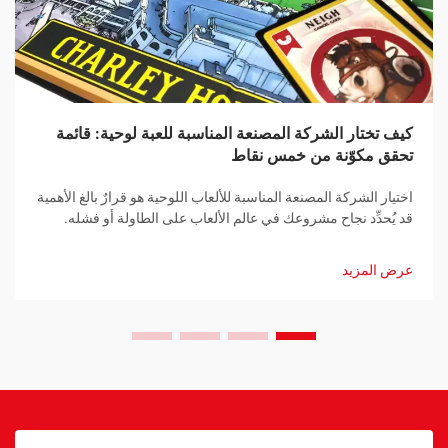
كيف تختار الشركة المصنعة المناسبة للعبة لوحية: قائمة
تحقق مكوّنة من خمس نقاط
اختيار الشركة المصنعة المناسبة للألعاب اللوحية هو قرارٌ بالغ الأهمية
قد يُحدِّد نجاح مشروعك في عالم الألعاب على الطاولة أو فشله.
سواء كنت مصمِّم ألعابٍ محترفًا أو رائد أعمال طموحٍ تدخل سوق
صناعة الألعاب اللوحية لأول مرة، فإن إقامة شراكةٍ مع شركة تصنيعٍ
عرض المزيد
مناسبةٍ تُعدُّ خطوةً جوهريةً نحو تحقيق أهدافك...