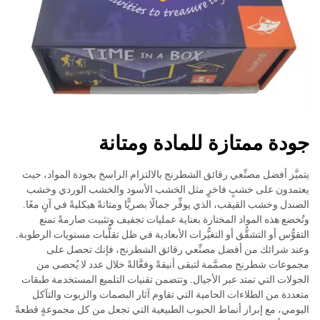
جودة ممتازة للمادة ومتانة
يتميَّز أفضل مصنِّعي رقائق الشطرنج بالالتزام الراسخ بجودة المواد، حيث
يعتمدون على خشبٍ فاخرٍ مثل الخشب الأسود والخشب الوردي وخشب
الصندل وخشب القيقب، الذي يوفِّر جمالًا بصريًّا ومتانةً هيكليةً في آنٍ معًا.
وتُخضع هذه المواد المختارة بعناية عمليات تجفيف وتثبيت صارمةً تمنع
التقوُّس أو التشقُّق أو التغيُّرات الأبعادية في ظل تقلُّبات مستويات الرطوبة.
وعند شرائك من أفضل مصنِّعي رقائق الشطرنج، فإنك تحصل على
مجموعات شطرنج مصمَّمة لتبقى أنيقةً وفعَّالةً خلال عدد لا يُحصى من
الجولات التي تمتد عبر الأجيال. وتتضمن تقنيات التلميع المستخدمة طبقات
متعددة من الطلاءات الحامية التي تقاوم آثار البصمات والزيوت والتآكل
اليومي، مع إبراز أنماط الحبوب الطبيعية التي تجعل من كل مجموعةٍ قطعةً