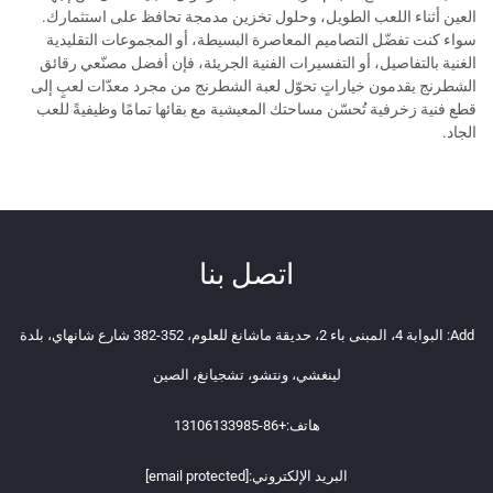
العين أثناء اللعب الطويل، وحلول تخزين مدمجة تحافظ على استثمارك.
سواء كنت تفضّل التصاميم المعاصرة البسيطة، أو المجموعات التقليدية
الغنية بالتفاصيل، أو التفسيرات الفنية الجريئة، فإن أفضل مصنّعي رقائق
الشطرنج يقدمون خياراتٍ تحوّل لعبة الشطرنج من مجرد معدّات لعبٍ إلى
قطع فنية زخرفية تُحسّن مساحتك المعيشية مع بقائها تمامًا وظيفيةً للعب
الجاد.
اتصل بنا
Add: البوابة 4، المبنى باء 2، حديقة ماشانغ للعلوم، 352-382 شارع شانهاي، بلدة
لينغشي، ونتشو، تشجيانغ، الصين
هاتف:
+86-13106133985
البريد الإلكتروني:
[email protected]