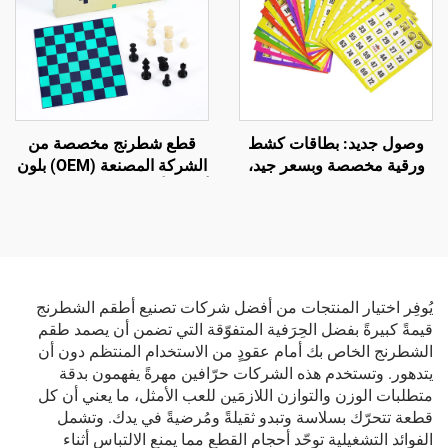
وصول جديد: بطاقات كشط
قطع شطرنج مخصصة من
ورقية مخصصة وبسعر جيد،
الشركة المصنعة (OEM) بلون
لعبة بطاقات كشط، طباعة
أسود وأبيض، مجموعة شطرنج
أرقام، بطاقات بينجو
أكريليكية للأطفال لتنمية
الذكاء
يُوفِر اختيار المنتجات من أفضل شركات تصنيع أطقم الشطرنج
قيمةً كبيرةً بفضل الحِرَفية المتفوّقة التي تضمن أن يصمد طقم
الشطرنج الخاص بك أمام عقودٍ من الاستخدام المنتظم دون أن
يتدهور. وتستخدم هذه الشركات حرّافين مهرةً يفهمون بدقة
متطلبات الوزن والتوازن اللازمَين للعب الأمثل، ما يعني أن كل
قطعة تتحرّك بسلاسة وتبدو ثقيلةً ومُرضيةً في يدك. وتشمل
الفوائد التشغيلية توحّد أحجام القطع مما يمنع الالتباس أثناء