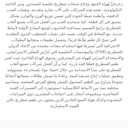
زخرفيٍّ لهواة الجمع، وإنتاج منتجات شطرنج تعليمية للمبتدئين. ومن الناحية
التكنولوجية، تعتمد هذه الشركات على آلات نجارة متقدمة، وتقنيات الصب
الدقيقة، وأنظمة ضبط الجودة التي تضمن توزيع الوزن والتوازن بشكل
متسق في كل قطعة. كما تستخدم العديد من أفضل شركات تصنيع ألعاب
الشطرنج برامج التصميم بمساعدة الحاسوب لوضع النماذج الأولية لأنماط
جديدة، مع الحفاظ في الوقت نفسه على تقنيات التشطيب اليدوي التقليدية
التي تمنح كل طقم طابعًا فريدًا. وتشمل تطبيقات منتجاتها البطولات
الاحترافية التي يُشترط فيها استخدام معدات معتمدة من الاتحاد الدولي
للشطرنج (FIDE)، والمؤسسات التعليمية التي تُدرِّس التفكير الاستراتيجي،
والاستخدام المنزلي للهواة غير المحترفين، وسوق الهدايا الفاخرة حيث تُعتبر
طقم الشطرنج قطعًا فنية بارزة. كما تركِّز أفضل شركات تصنيع ألعاب
الشطرنج على مبدأ الاستدامة من خلال اعتماد مواد مُستخرجة بمسؤولية
وتطبيق عمليات إنتاج صديقة للبيئة. وعادةً ما تشمل نطاقات منتجاتها أحجامًا
متنوعةً تتراوح بين الطقم المحمول للسفر وقطع العرض الضخمة، وتصاميم
مختلفة تمتد من الأنماط الكلاسيكية «ستونتون» إلى التفسيرات الفنية
المعاصرة، ومجموعة أسعار تلبي احتياجات المشترين ذوي الميزانيات
المحدودة وكذلك هواة الجمع الجادين الذين يبحثون عن طقم شطرنج عالي
القيمة الاستثمارية.