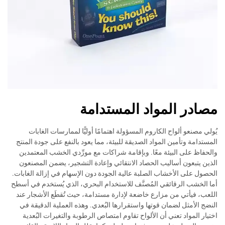
مصادر المواد المستدامة
يُولي مصنعو ألواح الكاروم المسؤولة اهتمامًا أوليًّا لممارسات الغابات
المستدامة وتأمين المواد الصديقة للبيئة، مما يعود بالنفع على جودة المنتج
والحفاظ على البيئة معًا. وبإقامة شراكات مع مورِّدي الخشب المعتمدين
الذين يتبعون أساليب الحصاد الانتقائي وإعادة التشجير، يضمن المصنعون
الحصول على الأخشاب الصلبة عالية الجودة دون الإسهام في إزالة الغابات.
أما الخشب الرقائقي المُصنَّف للاستخدام البحري، الذي يُستخدم في أسطح
اللعب، فيأتي من مزارع خاضعة لإدارة مستدامة، حيث تُقطَع الأشجار عند
النضج الأمثل لضمان قوتها واستقرارها البُعدي. وهذه العملية الدقيقة في
اختيار المواد تعني أن الألواح تقاوم امتصاص الرطوبة والتغيرات البُعدية