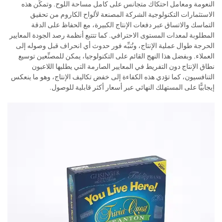
النعومة ومعامل احتكاك متجانس على كامل مساحة اللوح. وتمكِّن هذه
الاستثمارات التكنولوجية الشركة المصنعة لألواح الكاروم من تحقيق
التماسك والاتساق عبر دفعات الإنتاج الكبيرة، مع الحفاظ على الدقة
المطلوبة لمعدات المستوى الاحترافي. كما تتتبع أنظمة رصد الجودة المعايير
الحرجة طوال عملية الإنتاج، وتُنبِّه فور حدوث أي انحراف قبل وصوله إلى
العملاء. وبفضل هذا النهج القائم على التكنولوجيا، يمكن للمصنِّعين توسيع
نطاق الإنتاج دون التفريط في المعايير الصارمة التي يطلبها اللاعبون
التنافسيون، كما تؤدي هذه الكفاءة إلى خفض تكاليف الإنتاج، وهو ما ينعكس
إيجابيًّا على المستهلك النهائي عبر أسعار أكثر قابلية للوصول.