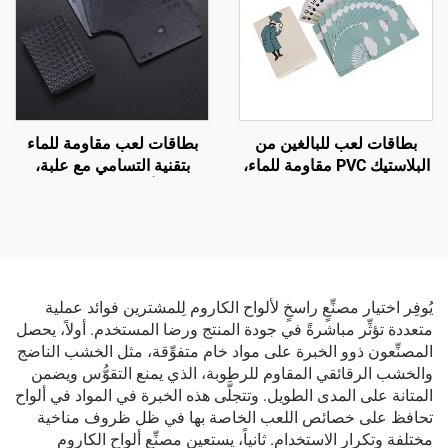
بطاقات لعب للبالغين من
بطاقات لعب مقاومة للماء
البلاستيك PVC مقاومة للماء،
بتقنية التسامي مع علبة،
عالية الجودة، مطبوعة حسب
وطباعة أمامية وخلفية للشعار
الطلب مع شعار خاص
على ورق ذهبي من البلاستيك
وتصاميم شخصية حسب طلب
PVC، بطاقات لعب بوكير
العميل (OEM)
مخصصة
يُوفِر اختيار مصنِّعٍ راسخٍ لألواح الكاروم لِلمشترين فوائد عملية
متعددة تؤثِّر مباشرةً في جودة المنتج ورضا المستخدم. أولاً، يحصل
المصنِّعون ذوو الخبرة على مواد خام متفوِّقة، مثل الخشب الناضج
والخشب الرقائقي المقاوم للرطوبة، الذي يمنع التقوُّس ويضمن
المتانة على المدى الطويل. وتتجلَّى هذه الخبرة في المواد في ألواح
تحافظ على خصائص اللعب الخاصة بها في ظل ظروف مناخية
مختلفة وتكرار الاستخدام. ثانياً، يستعين مصنِّع ألواح الكاروم