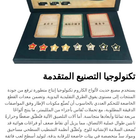
تكنولوجيا التصنيع المتقدمة
يستخدم مصنع حديث لألواح الكاروم تكنولوجيا إنتاج متطورة ترفع من جودة
المنتجات إلى مستوى يفوق الطرق التقليدية اليدوية. وتضمن معدات القطع
الخاضعة للتحكم العددي بالحاسوب أن تُصنَّع مكونات الإطار وفق المواصفات
الدقيقة المطلوبة، مع تحملات تُقاس بأجزاء من الملليمتر، ما ينتج ألواحًا
مربعة تمامًا وأبعادها متجانسة. أما آلات التلصيق الآلية فتُطبِّق ضغطًا وحرارةً
ثابتين طوال عملية الالتصاق، مما يزيل أي نقاط ضعف أو فراغات هوائية قد
تُضعف السلامة الإنشائية للوح. وتُطبِّق أنظمة التشطيب السطحي مساحيق
ومواد سدٍّ متخصصة في بيئات خاضعة للرقابة بدقة، لتوليد أسطح لعب فائقة