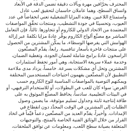
المحترف بحرَّافين مهرة وبآلات دقيقة تضمن الدقة في الأبعاد
واتساق السطح، وهما عاملان حاسمان لتحقيق لعب عادل
واستمتاع اللاعبين. وهذه المزايا التشغيلية تعني انخفاضاً في عدد
العيوب، وتحسينًا في جودة التشطيب، ومنتجات تحقِّق المواصفات
المعتمدة من الاتحاد الدولي للكاروم أو تتجاوزها. ثالثاً، فإن التعامل
المباشر مع مصنِّع ألواح الكاروم يوفِّر عادةً مزايا تكلفةً عبر إزالة
الهوامش التي يفرضها الوسطاء، ما يمكِّن المشترين من الحصول
على منتجات فاخرة بأسعار تنافسية. رابعاً، يقدِّم المصنِّعون
الراسخون عادةً برامج شاملة لضمان الجودة، وتغطية الضمان،
وخدمة عملاء سريعة الاستجابة، وهي أمور تحفظ استثمارات
المشترين وتحل أي مشكلات بسرعة. خامساً، يزداد مدى ملاءمة
التطبيق لأن المصنِّعين يفهمون احتياجات المستخدمين المختلفة
ويمكنهم التوصية بالمواصفات المناسبة للوح الكاروم حسب
الغرض: سواء كان للعب في البطولات، أو للاستخدام الترفيهي، أو
في البيئات التعليمية. سادساً، يحافظ المصنِّع الموثوق به على
طاقة إنتاجية ثابتة وجداول تسليم موثوقة، ما يضمن وصول
الطلبات إلى المشترين في الوقت المحدَّد دون انقطاع في
الإمدادات. وأخيراً، يقدِّم العديد من المصنِّعين دعماً قيِّماً في اتخاذ
القرار من خلال الوثائق الفنية الخاصة بالمنتج، والتوجيهات
المتعلقة بصيانة سطح اللعب، ومعلومات عن توافق الملحقات،