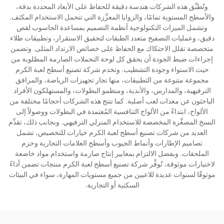
وتُطبِّق هذه الشركات هندسة دقيقة للحفاظ على الأبعاد المحددة بدقة،
والأسطح المستوية تمامًا، والزوايا المعزَّزة التي تتحمل الاستخدام المكثف.
وتشمل الميزات التكنولوجية أنظمة التصميم بمساعدة الحاسوب لقص
دقيق، وعمليات التصفيح متعدد الطبقات لتحقيق الاستقرار، وتطبيقات طلاء
متخصصة تقلل الاحتكاك مع الحفاظ على خصائص الارتداد المثلى. وتضمن
إجراءات ضبط الجودة أن يحقق كل لوحة التحملات الصارمة المطلوبة من
حيث الاستواء وجودة التشطيب. وتخدم شركة تصنيع أسطح لعبة الكرم
مجموعة متنوعة من التطبيقات، منها تجار تجهيزات الرياضة، والمرافق
الترفيهية، والمدارس، والأندية، ومنظمو البطولات، والمستهلكون الأفراد
الباحثون عن معدات لعب أصلية. كما تنتج هذه الشركات أحجامًا مختلفة من
الألواح، ابتداءً من الألواح التنافسية المُعتمدة في البطولات ووصولاً إلى
النسخ المصغَّرة المخصصة للاستخدام المنزلي الترفيهي. وبجانب ذلك، تقدِّم
العديد من شركات تصنيع أسطح لعبة الكرم خيارات للتخصيص، تشمل
تصاميم الإطارات وأنماط الجيوب وأسطح العلامات التجارية وحزم
الملحقات. وبفضل الالتزام بمعايير إنتاج صارمة واستخدام مواد خاضعة
لاختبارات موثوقة، تُوفِّر شركة تصنيع أسطح لعبة الكرم منتجات تضمن أداءً
موثوقًا لسنوات عديدة للاعبين من جميع مستويات المهارة، سواء في البيئات
السكنية أو التجارية.