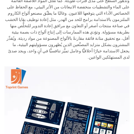
وتدهور السطح على مدى فترات طويلة. كما تقلل المواد اللاصقة القائمة
على الماء والتشطيبات منخفضة الانبعاثات من الأثر البيئي، مع الحفاظ على
الخصائص الأداء التي يتوقعها اللاعبون. وغالبًا ما يطبِّق مصنعو ألواح الكاروم
الملتزمون بالاستدامة برامج للحد من الهدر، مثل إعادة توظيف بقايا الخشب
في صناعة منتجات أصغر أو التعاون مع مرافق إعادة التدوير للتخلُّص منها
بطريقة مسؤولة. وتؤدي هذه الممارسات إلى إنتاج ألواح ذات بصمة بيئية
أقل، مع تحقيق متانة فائقة مقارنةً بالألواح المصنوعة من مواد رديئة. ويُقدِّر
المشترون بشكل متزايد المصنِّعين الذين يُظهرون مسؤوليتهم البيئية، ما
يجعل الاستدامة خيارًا أخلاقيًّا وعامل تميُّز تنافسيًّا في آنٍ واحد، ويجد صدىً
لدى المستهلكين الواعين.