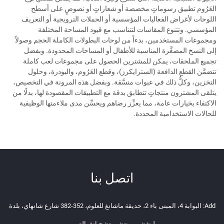
العَرُوم تطبيق رسوماتٍ مخصصة أو شعاراتٍ أو نصوصٍ على أسطح
اللوحات لأغراض الفعاليات المؤسسية أو الحملات الترويجية أو التعريف
المؤسسي. وتتنوع المقاسات لتتناسب مع قيود المساحة المختلفة
ومجموعات المستخدمين، بدءاً من لوحات البطولات الكاملة الحجم وصولاً
إلى النسخ المصغَّرة المناسبة للأطفال أو المساحات المحدودة. وبفضل
تجميع الملحقات، يمكن للمشترين الحصول على مجموعات لعب كاملة
تتضمَّن القطع الدافعة (السترايكرز)، وقطع العَرُوم، والبودرة، وحلول
التخزين، وكلُّ ذلك في عبوات منسَّقة. وبفضل هذه المرونة في التخصيص،
يتلقى المشترون منتجاتٍ تتطابق بدقة مع التطبيقات المقصودة لها، بدلًا من
الاكتفاء بخيارات عامة، مما يعزِّز رضاهم ويحسِّن مدى ملاءمتها الوظيفية
للحالات الاستخدامية المحددة.
اتصل بنا
Add: البوابة 4، المبنى باء 2، حديقة ماشانغ للعلوم، 352-382 شارع شانهاي، بلدة
لينغشي، ونتشو، تشجيانغ، الصين