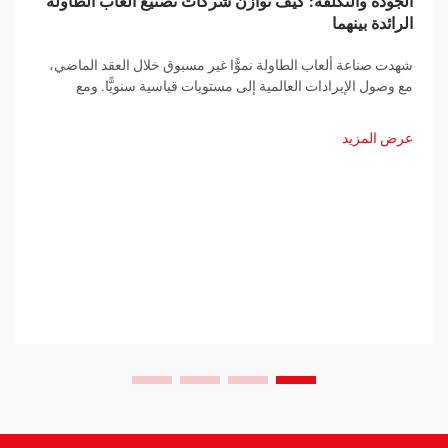
الجودة والتكلفة: كيف توازن شركات تصنيع ألعاب الطاولة
الرائدة بينهما
شهدت صناعة ألعاب الطاولة نموًّا غير مسبوق خلال العقد الماضي،
مع وصول الإيرادات العالمية إلى مستويات قياسية سنويًّا. ومع
استمرار ازدياد الطلب الاستهلاكي، تواجه شركات تصنيع ألعاب
الطاولة تحديًّا يتزايد تعقيدًا: تقديم...
عرض المزيد