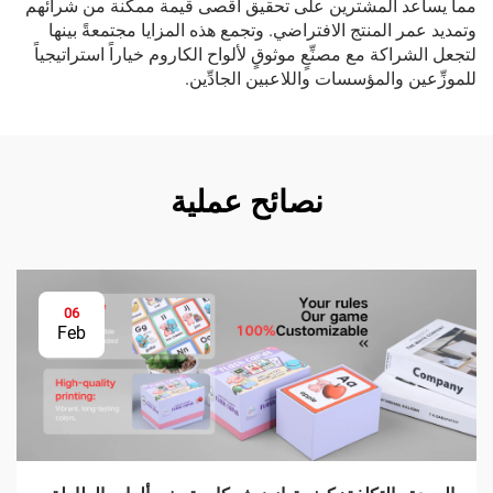
مما يساعد المشترين على تحقيق أقصى قيمة ممكنة من شرائهم
وتمديد عمر المنتج الافتراضي. وتجمع هذه المزايا مجتمعةً بينها
لتجعل الشراكة مع مصنِّعٍ موثوقٍ لألواح الكاروم خياراً استراتيجياً
للموزِّعين والمؤسسات واللاعبين الجادِّين.
نصائح عملية
06
Feb