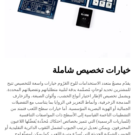
خيارات تخصيص شاملة
يقدّم مصنعٌ متعدد الاستخدامات للوح العَرُوم خيارات واسعة للتخصيص تتيح
للمشترين تحديد لوحاتٍ مُصمَّمة بدقة لتلبية متطلباتهم وتفضيلاتهم المحددة.
ويشمل تخصيص الإطار اختيار أنواع الخشب، وألوان الصبغة، والزخارف
المدمجة الزخرفية، وأنماط التعزيز في الزوايا بما يتناسب مع التفضيلات
الجمالية أو الهوية البصرية المؤسسية. أما خيارات سطح اللعب فتمتد من
التشطيبات الناعمة القياسية إلى الأسطح ذات المواصفات التنافسية
(للمباريات الرسمية) التي تتميز بخصائص احتكاك مُحدَّدة يُفضِّلها اللاعبون
المحترفون. ويمكن تعديل ترتيب الجيوب لتشمل الثقوب الدائرية التقليدية أو
الجيوب الشبكية الحديثة التي تُسرِّع وتيرة اللعب. كما يمكن لمصنِّع لوح