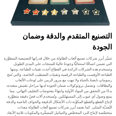
التصنيع المتقدم والدقة وضمان
الجودة
تتميَّز أبرز شركات تصنيع ألعاب الطاولة من خلال قدراتها التصنيعية المتطوِّرة
التي تضمن اتساقًا استثنائيًّا وجودةً عاليةً للمنتجات على المدى الطويل.
وتستخدم هذه الشركات الرائدة في القطاع أحدث تقنيات الطباعة، ومنها
الطباعة الأوفست والطباعة الرقمية وتقنيات التشطيب الخاصة، والتي تُنتج
رسوماتٍ نابضةً بالحياة ولا تبهت مع مرور الزمن على لوحات الألعاب
والبطاقات. وتشمل بروتوكولات ضمان الجودة لديها مراحل تفتيش متعددة،
بدءًا من التحقق من المواد الأولية وانتهاءً بفحوصات التغليف النهائي، مما
يمنع وصول أي عيوب إلى المستهلكين. وتُستخدم آلات قصّ دقيقة متطوِّرة
لإنتاج القطع والقطع المكوِّنة ذات الأشكال الدقيقة والحواف الناعمة والدقة
البُعديَّة المثلى. كما تعتمد أبرز شركات تصنيع ألعاب الطاولة معدات
متخصِّصة لإنتاج النرد المخصَّص والتماثيل المصغَّرة والمكونات ثلاثية الأبعاد