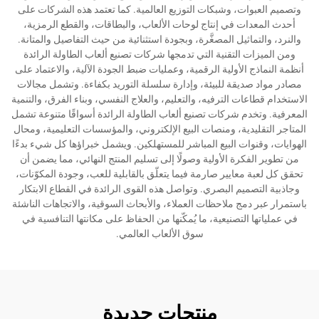
وتصميم العبوات، وشبكات التوزيع العالمية. كما تعتمد هذه الشركات على
أحدث المعدات في إنتاج لوحات الألعاب، والبطاقات، والقطع الرمزية،
والنرد، والتماثيل المصغَّرة، وبجودة استثنائية من حيث التفاصيل والمتانة.
ومن الميزات التقنية التي تدمجها شركات تصنيع ألعاب الطاولة الرائدة
أنظمة النماذج الأولية الرقمية، وعمليات ضبط الجودة الآلية، والاعتماد على
مصادر مواد صديقة للبيئة، وإدارة سلسلة التوريد بكفاءة. وتشمل مجالات
الاستخدام قطاعات الترفيه، والتعليم، والعلاج النفسي، وبناء الفرق، والتنمية
المعرفية. وتخدم شركات تصنيع ألعاب الطاولة الرائدة أسواقًا متنوعة تشمل
المتاجر التقليدية، ومنصات البيع الإلكتروني، والمؤسسات التعليمية، ومحال
الهوايات، وقنوات البيع المباشر للمستهلكين. ويشمل خبراؤها كل شيء بدءًا
من تطوير الفكرة الأولية وصولًا إلى تسليم المنتج النهائي، مما يضمن أن
تحقق كل لعبة معايير صارمة فيما يتعلّق بالقابلية للعب، وجودة المكوّنات،
وجاذبية التصميم البصري. وتواصل هذه القوى الرائدة في القطاع الابتكار
باستمرار عبر دمج ملاحظات العملاء، والأبحاث السوقية، والاتجاهات الناشئة
في عملياتها التصنيعية، ما يُمكّنها من الحفاظ على مكانتها التنافسية في
سوق الألعاب العالمي.
منتجات جديدة