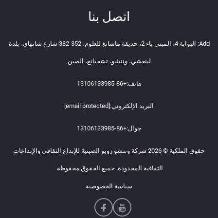
اتصل بنا
Add: البوابة 4، المبنى باء 2، حديقة ماشانغ للعلوم، 352-382 شارع شانهاي، بلدة
لينغشي، ونتشو، تشجيانغ، الصين
هاتف:
+86-13106133985
البريد الإلكتروني:
[email protected]
جوال:
+86-13106133985
حقوق الملكية © 2026 شركة ونتشو زويو الصينية للإبداع الثقافي والإبداعات
الثقافية المحدودة. جميع الحقوق محفوظة.
سياسة الخصوصية