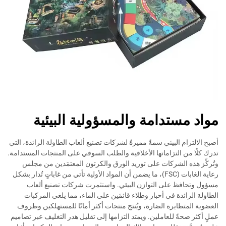
مواد مستدامة والمسؤولية البيئية
أصبح الالتزام البيئي سمةً مميزةً لشركات تصنيع ألعاب الطاولة الرائدة، التي
تدرك كلًا من التزاماتها الأخلاقية والطلب السوقي على المنتجات المستدامة.
وتُركِّز هذه الشركات على توريد الورق والكرتون المعتمَدين من مجلس
رعاية الغابات (FSC)، ما يضمن أن المواد الأولية تأتي من غاباتٍ تُدار بشكل
مسؤول وتحافظ على التوازن البيئي. واستثمرت شركات تصنيع ألعاب
الطاولة الرائدة في أحبار وطلاء قائمَين على الماء، مما يلغي المركبات
العضوية المتطايرة الضارة، ويُنتج منتجات أكثر أمانًا للمستهلكين وظروف
عملٍ أكثر صحةً للعاملين. ويمتد التزامها إلى تقليل هدر التغليف عبر تصاميم