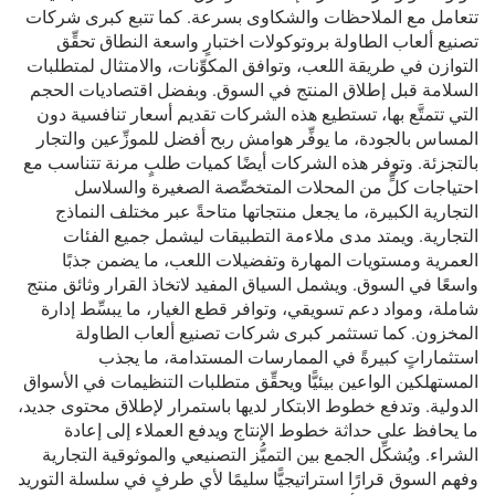
تتعامل مع الملاحظات والشكاوى بسرعة. كما تتبع كبرى شركات
تصنيع ألعاب الطاولة بروتوكولات اختبارٍ واسعة النطاق تحقِّق
التوازن في طريقة اللعب، وتوافق المكوِّنات، والامتثال لمتطلبات
السلامة قبل إطلاق المنتج في السوق. وبفضل اقتصاديات الحجم
التي تتمتَّع بها، تستطيع هذه الشركات تقديم أسعار تنافسية دون
المساس بالجودة، ما يوفِّر هوامش ربح أفضل للموزِّعين والتجار
بالتجزئة. وتوفر هذه الشركات أيضًا كميات طلبٍ مرنة تتناسب مع
احتياجات كلٍّ من المحلات المتخصِّصة الصغيرة والسلاسل
التجارية الكبيرة، ما يجعل منتجاتها متاحةً عبر مختلف النماذج
التجارية. ويمتد مدى ملاءمة التطبيقات ليشمل جميع الفئات
العمرية ومستويات المهارة وتفضيلات اللعب، ما يضمن جذبًا
واسعًا في السوق. ويشمل السياق المفيد لاتخاذ القرار وثائق منتج
شاملة، ومواد دعم تسويقي، وتوافر قطع الغيار، ما يبسِّط إدارة
المخزون. كما تستثمر كبرى شركات تصنيع ألعاب الطاولة
استثماراتٍ كبيرةً في الممارسات المستدامة، ما يجذب
المستهلكين الواعين بيئيًّا ويحقِّق متطلبات التنظيمات في الأسواق
الدولية. وتدفع خطوط الابتكار لديها باستمرار لإطلاق محتوى جديد،
ما يحافظ على حداثة خطوط الإنتاج ويدفع العملاء إلى إعادة
الشراء. ويُشكِّل الجمع بين التميُّز التصنيعي والموثوقية التجارية
وفهم السوق قرارًا استراتيجيًّا سليمًا لأي طرفٍ في سلسلة التوريد