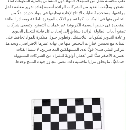
علب مُحسَّنة تقلل من استهلاك المواد دون المساس بحماية المكونات أثناء
الشحن. وطبَّقت العديد من الشركات الرائدة أنظمة إعادة تدوير مغلقة داخل
مرافقها، مستخدمةً نفايات الإنتاج لإعادة توظيفها في مواد جديدة بدلًا من
التخلص منها في المكبات. كما تساهم الآلات الموفرة للطاقة ومصادر الطاقة
المتجددة في خفض البصمة الكربونية عبر عمليات التصنيع. وتسعى شركات
تصنيع ألعاب الطاولة الرائدة بنشاطٍ إلى إيجاد بدائل قابلة للتحلل الحيوي
وإعادة التدوير لمكونات البلاستيك، وتطوير حلول مبتكرة للمواد تحافظ على
المتانة مع تحسين خيارات التخلص منها في نهاية عمرها الافتراضي. ويجد هذا
التركيز البيئي صدىً قويًّا لدى المستهلكين المعاصرين، لا سيما الفئات
العمرية الأصغر سنًّا التي تُعطي أولويةً للشراء من الشركات المسؤولة
اجتماعيًّا، ما يخلق مزايا تنافسية ذات معنى تتجاوز جودة المنتج وحدها.