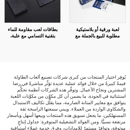
لعبة ورقية أو بلاستيكية
بطاقات لعب مقاومة للماء
مطلوبة للبيع بالجملة مع
بتقنية التسامي مع علبة،
طباعة حسب الطلب ولوح
وطباعة أمامية وخلفية للشعار
سداسي الأوجه للبالغين
على ورق ذهبي من البلاستيك
PVC، بطاقات لعب بوكير
مخصصة
يُوفِر اختيار المنتجات من كبرى شركات تصنيع ألعاب الطاولة
قيمةً كبيرةً من خلال فوائد عملية عديدة تؤثِّر مباشرةً في رضا
المشترين ونجاح الأعمال. وتوفِّر هذه الشركات أنظمة تحكُّم
استثنائية في الجودة، ما يضمن أن كل مكوِّن من مكوِّنات اللعبة
يتوافق مع معايير المتانة الصارمة، مما يقلِّل تكاليف الاستبدال
والشكاوى الواردة من العملاء. ويبني سمعتها الراسخة ثقة
المستهلكين، ما يجعل تسويق هذه المنتجات وبيعها أسهل وبأسعار
مرتفعة نسبيًّا. ومن الفوائد التشغيلية المتوفرة: جداول إنتاجٍ
موثوقة، وتوافرٌ مستمرٌ للإمدادات، وفرق خدمة عملاء استباقية