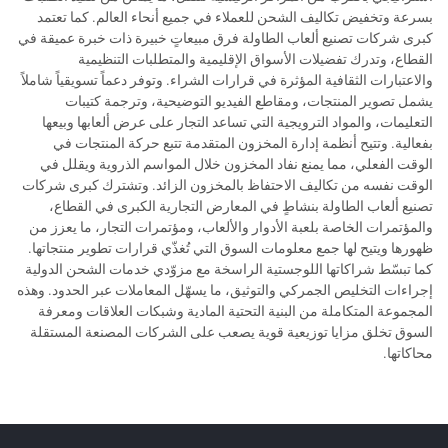
بسرعة وتخفيض تكاليف الشحن للعملاء في جميع أنحاء العالم. كما تعتمد
كبرى شركات تصنيع ألعاب الطاولة فرق مبيعاتٍ خبيرة ذات خبرة عميقة في
القطاع، وتدرك تفضيلات الأسواق الإقليمية والمتطلبات التنظيمية
والاعتبارات الثقافية المؤثرة في قرارات الشراء. وتوفر دعماً تسويقياً شاملاً
يشمل تصوير المنتجات، ومقاطع الفيديو التوضيحية، وترجمة كتيبات
التعليمات، والمواد الترويجية التي تساعد التجار على عرض ألعابها وبيعها
بفعالية. وتتيح أنظمة إدارة المخزون المتقدمة تتبع حركة المنتجات في
الوقت الفعلي، مما يمنع نفاد المخزون خلال المواسم الذروية ويقلل في
الوقت نفسه من تكاليف الاحتفاظ بالمخزون الزائد. وتشترك كبرى شركات
تصنيع ألعاب الطاولة بنشاطٍ في المعارض التجارية الكبرى في القطاع،
والمؤتمرات الخاصة بلعبة الأدوار والألعاب، ومؤتمرات التجار، ما يعزز من
ظهورها ويتيح لها جمع معلومات السوق التي تُغذّي قرارات تطوير منتجاتها.
كما تبسّط شراكاتها اللوجستية الراسخة مع مزوّدي خدمات الشحن الدولية
إجراءات التخليص الجمركي والتوثيق، ما يسهّل المعاملات عبر الحدود. وهذه
المجموعة المتكاملة من البنية التحتية المادية وشبكات العلاقات ومعرفة
السوق تخلق مزايا توزيعية قوية يصعب على الشركات المصنعة المستقلة
محاكاتها.