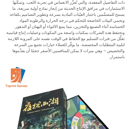
ذات التفاصيل المعقدة، والتي تُعزِّز الانغماس في تجربة اللعب. وتمكِّنها
الاستثمارات في مرافق الإنتاج الحديثة من إنجاز نماذج أولية سريعة، ما
يسمح للمصمِّمين باختبار العيّنات المادية بسرعة وتطوير التصاميم بكفاءة.
وتحمي البيئات الخاضعة للتحكم في درجة الحرارة والرطوبة المواد
الحساسة أثناء التصنيع والتخزين، مما يمنع الالتواء أو البهتان أو التدهور.
وتحتفظ هذه الشركات بمكتبات واسعة من المكونات وعمليات إنتاج قياسية
تقلِّل من فترات التسليم مع الحفاظ في الوقت نفسه على المرونة اللازمة
لتلبية المتطلبات المخصصة، ما يوفِّر للعملاء خيارات تجمع بين السرعة
والتخصيص — وهي ميزات لا يمكن للمنافسين الأصغر حجمًا أن يقدِّموها
باستمرار.