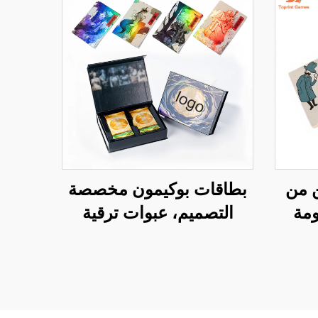
ن من
بطاقات بوكيمون مخصصة
PV مقاومة
التصميم، عبوات ترقية
ة،
باللغة الإنجليزية، بطاقات
 مع
تداول هولوغرامية قوس
م
قزح بلون فويل
ب