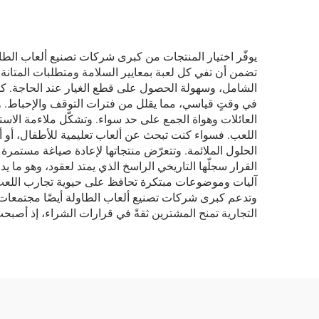
يوفّر اختيار المنتجات من كبرى شركات تصنيع ألعاب الطا
تضمن أن تفي كل لعبة بمعايير السلامة ومتطلبات المتانة، 
الشامل، وسهولة الحصول على قطع الغيار عند الحاجة. ك
في وقتٍ قياسي، مما يقلل من فترات التوقف والإحباط. وت
العائلات وهواة الجمع على حد سواء. وتشكّل ملاءمة الاستخ
اللعب. فسواء كنت تبحث عن ألعاب تعليمية للأطفال، أو أل
الحلول الملائمة. وتتعرّض منتجاتها لإعادة صياغة مستمرة 
القرار سجلّها التاريخي الراسخ الذي يمتد لعقود، وهو ما 
آليات وموضوعات مبتكرة تحافظ على حيوية تجارب اللعب وإ
وتدعم كبرى شركات تصنيع ألعاب الطاولة أيضًا مجتمعات الل
التجارية تمنح المشترين ثقةً في قرارات الشراء، إذ أصبحت ه