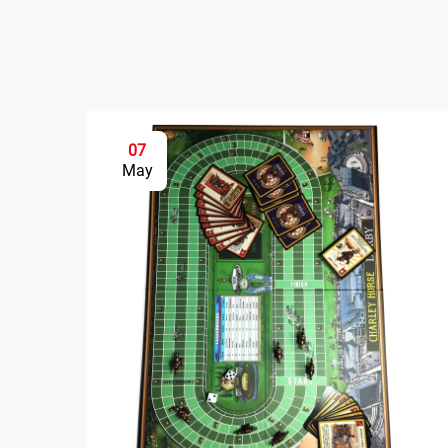
07
May