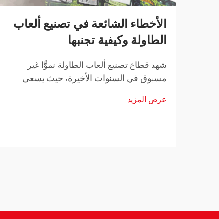
الأخطاء الشائعة في تصنيع ألعاب
الطاولة وكيفية تجنبها
شهد قطاع تصنيع ألعاب الطاولة نموًّا غير
مسبوق في السنوات الأخيرة، حيث يسعى
مصمِّمو الألعاب المستقلون والناشرون
عرض المزيد
الراسخون على حدٍّ سواء إلى إحياء رؤاهم
الإبداعية. ومع ذلك، فإن التنقُّل في المشهد
المعقد لتصنيع ألعاب الطاولة يتطلَّب...