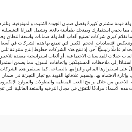
العميل (OEM)
ولة قيمة مشتري كبيرةً بفضل ضمان الجودة المُثبت والموثوقية. وتلتز
مما يحمي استثمارك ويمنحك طمأنينة بالغة. وتشمل المزايا التشغيلية ال
ما تقدّم كبرى شركات تصنيع ألعاب الطاولة ضمانات واسعة النطاق وف
نعكس اقتصاديات الحجم الكبير التي تتمتع بها هذه الشركات في أسعار 
دام عاملًا رئيسيًّا آخر، إذ تنتج هذه الشركات خطوط إنتاج متنوعة تلب
عاب حفلات للمناسبات الاجتماعية، أو ألعاب استراتيجية معقدة للاعبين
استنادًا إلى ملاحظات المستهلكين واتجاهات السوق، مما يضمن استمراريته
يدلّ على استقرارها المالي والتزامها بالصناعة. كما تستثمر هذه الشر
ثارة الاهتمام بها. وتسهم علاقاتها القوية مع تجار التجزئة في ضما
اعبين من خلال برامج اللعب المنظمة والبطولات والموارد الإلكترونية ا
ذه الأسماء مرادفًا للتفوّق في مجال الترفيه والمتعة العائلية التي تتجا