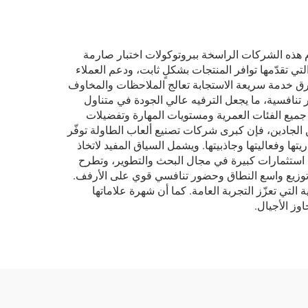
م هذه الشركات الراسخة ببروتوكولات اختبار صارمة
تي تقدّمها توافر المنتجات بشكلٍ ثابت، ودعم العملاء
رق خدمة سريعة الاستجابة تعالج الملاحظات والمخاوف
تنافسية، ما يجعل الترفيه عالي الجودة في متناول
ي جميع الفئات العمرية ومستويات المهارة وتفضيلات
 الجادين، فإن كبرى شركات تصنيع ألعاب الطاولة توفّر
ا وفعاليتها وجاذبيتها. ويشمل السياق المفيد لاتخاذ
كات استثمارات كبيرة في مجال البحث والتطوير، وتطرح
ن توزيع واسع النطاق وحضور تنافسي قوي على الأرفف.
لتي تعزّز التجربة العامة. كما أن شهرة علاماتها
وز الأجيال.