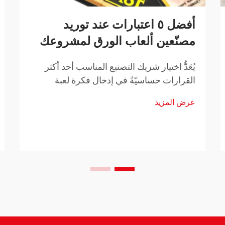
أفضل ٥ اعتبارات عند توريد
مصنّعين ألعاب الورق لمشروعك
يُعَدُّ اختيار شريك التصنيع المناسب أحد أكثر
القرارات حساسيّةً في إدخال فكرة لعبة
البطاقات الخاصة بك إلى السوق. سواء كنت
عرض المزيد
تطوّر لعبة بطاقات استراتيجية للتجارة، أو لعبة
حزبية مناسبة للعائلات، أو مجموعة بطاقات
تعليمية، فإن التعاون مع…