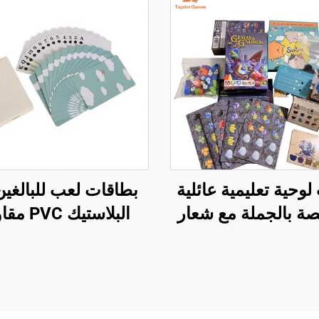
لوحية تعليمية عائلية
بطاقات لعب للبالغي
 بالجملة مع شعار
البلاستيك C
مخصص
للماء، عالية الجود
مطبوعة حسب الطلب
شعار خاص وتصامي
شخصية حسب طل