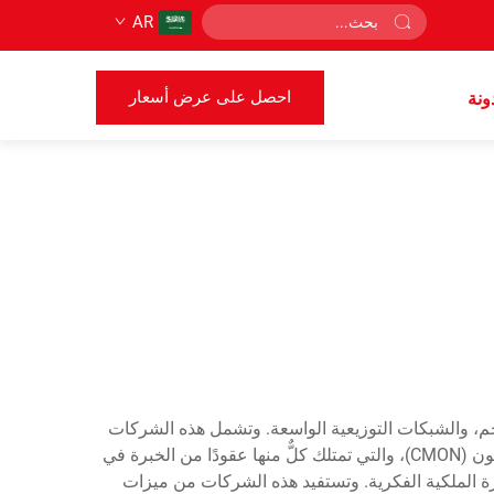
AR
احصل على عرض أسعار
ونة
خم، والشبكات التوزيعية الواسعة. وتشمل هذه الشركات
الرائدة في القطاع كلًّا من: هاسبرو (Hasbro)، وماتيل (Mattel)، ورافينسبورغر (Ravensburger)، وأسمودي (Asmodee)، وسيمون (CMON)، والتي تمتلك كلٌّ منها عقودًا من الخبرة في
دارة الملكية الفكرية. وتستفيد هذه الشركات من ميزات