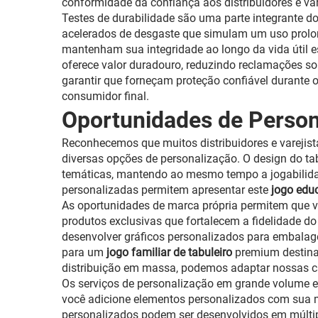
conformidade dá confiança aos distribuidores e var
Testes de durabilidade são uma parte integrante d
acelerados de desgaste que simulam um uso prolo
mantenham sua integridade ao longo da vida útil 
oferece valor duradouro, reduzindo reclamações so
garantir que forneçam proteção confiável durante
consumidor final.
Oportunidades de Person
Reconhecemos que muitos distribuidores e varejist
diversas opções de personalização. O design do ta
temáticas, mantendo ao mesmo tempo a jogabilidad
personalizadas permitem apresentar este
jogo edu
As oportunidades de marca própria permitem que v
produtos exclusivas que fortalecem a fidelidade d
desenvolver gráficos personalizados para embalage
para um
jogo familiar de tabuleiro
premium destina
distribuição em massa, podemos adaptar nossas ca
Os serviços de personalização em grande volume 
você adicione elementos personalizados com sua m
personalizados podem ser desenvolvidos em múltip