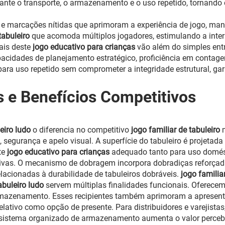
nte o transporte, o armazenamento e o uso repetido, tornando
tes e marcações nítidas que aprimoram a experiência de jogo, 
 tabuleiro
que acomoda múltiplos jogadores, estimulando a inter
ais deste
jogo educativo para crianças
vão além do simples ent
pacidades de planejamento estratégico, proficiência em contage
ara uso repetido sem comprometer a integridade estrutural, ga
as e Benefícios Competitivos
leiro ludo
o diferencia no competitivo
jogo familiar de tabuleiro
 segurança e apelo visual. A superfície do tabuleiro é projeta
te
jogo educativo para crianças
adequado tanto para uso domés
eativas. O mecanismo de dobragem incorpora dobradiças reforça
acionadas à durabilidade de tabuleiros dobráveis.
jogo familia
abuleiro ludo
servem múltiplas finalidades funcionais. Oferec
armazenamento. Esses recipientes também aprimoram a apresen
pelativo como opção de presente. Para distribuidores e varejist
o sistema organizado de armazenamento aumenta o valor perceb