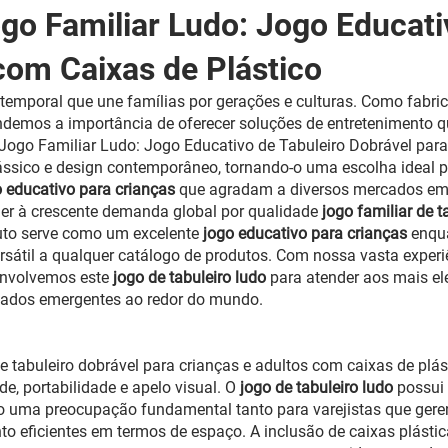
go Familiar Ludo: Jogo Educati
com Caixas de Plástico
emporal que une famílias por gerações e culturas. Como fabrica
ndemos a importância de oferecer soluções de entretenimento q
Jogo Familiar Ludo: Jogo Educativo de Tabuleiro Dobrável para
ássico e design contemporâneo, tornando-o uma escolha ideal par
o educativo para crianças
que agradam a diversos mercados em
der à crescente demanda global por qualidade
jogo familiar de t
uto serve como um excelente
jogo educativo para crianças
enqu
rsátil a qualquer catálogo de produtos. Com nossa vasta exper
envolvemos este
jogo de tabuleiro ludo
para atender aos mais e
rcados emergentes ao redor do mundo.
e tabuleiro dobrável para crianças e adultos com caixas de plá
, portabilidade e apelo visual. O
jogo de tabuleiro ludo
possui
do uma preocupação fundamental tanto para varejistas que gere
 eficientes em termos de espaço. A inclusão de caixas plásti