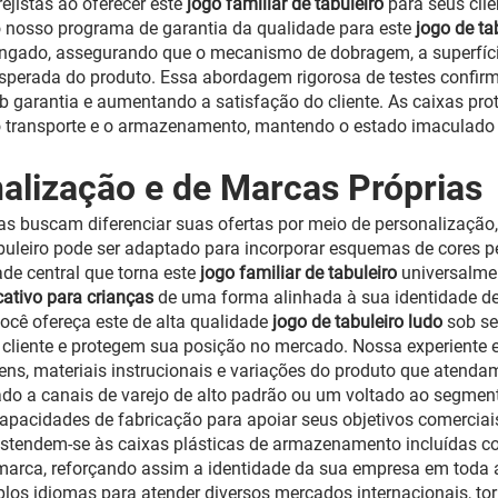
ejistas ao oferecer este
jogo familiar de tabuleiro
para seus clie
o nosso programa de garantia da qualidade para este
jogo de ta
ngado, assegurando que o mecanismo de dobragem, a superfíci
esperada do produto. Essa abordagem rigorosa de testes confi
b garantia e aumentando a satisfação do cliente. As caixas pro
 o transporte e o armazenamento, mantendo o estado imaculad
alização e de Marcas Próprias
as buscam diferenciar suas ofertas por meio de personalização
buleiro pode ser adaptado para incorporar esquemas de cores 
e central que torna este
jogo familiar de tabuleiro
universalme
cativo para crianças
de uma forma alinhada à sua identidade de
ocê ofereça este de alta qualidade
jogo de tabuleiro ludo
sob se
o cliente e protegem sua posição no mercado. Nossa experiente
ns, materiais instrucionais e variações do produto que atendam
do a canais de varejo de alto padrão ou um voltado ao segmen
pacidades de fabricação para apoiar seus objetivos comerciai
estendem-se às caixas plásticas de armazenamento incluídas 
arca, reforçando assim a identidade da sua empresa em toda a
los idiomas para atender diversos mercados internacionais, to