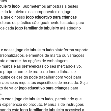
ntes.
buleiro ludo
. Submetemos amostras a testes
e do tabuleiro e os componentes do jogo
rma que o nosso
jogo educativo para crianças
tetoras de plástico são igualmente testadas para
o de cada
jogo familiar de tabuleiro
até atingir o
, e nossa
jogo de tabuleiro ludo
plataforma suporta
personalizados, elementos de marca ou variações
nte atraente. As opções de embalagem
 marca e às preferências do seu mercado-alvo.
u próprio nome de marca, criando linhas de
 equipe de design pode trabalhar com você para
 aos seus requisitos específicos de mercado. Seja
to de valor
jogo educativo para crianças
para
s.
com cada
jogo de tabuleiro ludo
, permitindo que
 experiência do produto. Manuais de instruções
rnando este
jogo familiar de tabuleiro
acessível a