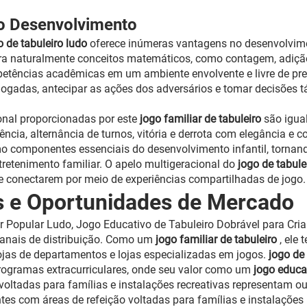
do Desenvolvimento
o de tabuleiro ludo
oferece inúmeras vantagens no desenvolvim
ora naturalmente conceitos matemáticos, como contagem, adiçã
petências acadêmicas em um ambiente envolvente e livre de pr
ogadas, antecipar as ações dos adversários e tomar decisões t
onal proporcionadas por este
jogo familiar de tabuleiro
são igua
ência, alternância de turnos, vitória e derrota com elegância e 
o componentes essenciais do desenvolvimento infantil, tornan
ntretenimento familiar. O apelo multigeracional do
jogo de tabule
se conectarem por meio de experiências compartilhadas de jogo.
as e Oportunidades de Mercado
r Popular Ludo, Jogo Educativo de Tabuleiro Dobrável para Cria
anais de distribuição. Como um
jogo familiar de tabuleiro
, ele
 lojas de departamentos e lojas especializadas em jogos.
jogo de
programas extracurriculares, onde seu valor como um
jogo educa
o voltadas para famílias e instalações recreativas representam o
rantes com áreas de refeição voltadas para famílias e instalaçõ