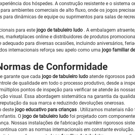
experiência dos hóspedes. A construção resistente e o sistem
ara ambientes comerciais de alto fluxo, onde os jogos precisam
 para dinâmicas de equipe ou suprimentos para salas de recr
cionais para este
jogo de tabuleiro ludo
. A embalagem atraente,
es, marketplaces online e distribuidores de produtos promocio
dequado para diversas ocasiões, incluindo aniversários, feriad
os internacionais reforça seu apelo como uma
jogo familiar d
 Normas de Conformidade
e garante que cada
jogo de tabuleiro ludo
atende rigorosos pad
ole de qualidade em todo o processo produtivo, desde a inspeç
múltiplos pontos de inspeção para verificar se atende às nossa
ção visual. Essa abordagem sistemática na garantia da qualida
 reputação da sua marca e reduzindo devoluções onerosas.
o deste
jogo educativo para crianças
. Utilizamos materiais nã
infantis. O
jogo de tabuleiro ludo
foi projetado com componentes
nça. Nossas instalações de fabricação mantêm rigorosos sist
e contínua com as normas internacionais em constante evoluçã