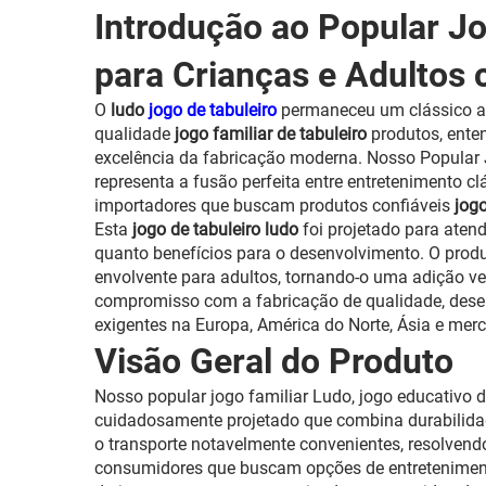
Introdução ao Popular Jo
para Crianças e Adultos 
O
ludo
jogo de tabuleiro
permaneceu um clássico at
qualidade
jogo familiar de tabuleiro
produtos, ente
excelência da fabricação moderna. Nosso Popular 
representa a fusão perfeita entre entretenimento cl
importadores que buscam produtos confiáveis
jog
Esta
jogo de tabuleiro ludo
foi projetado para aten
quanto benefícios para o desenvolvimento. O prod
envolvente para adultos, tornando-o uma adição ve
compromisso com a fabricação de qualidade, des
exigentes na Europa, América do Norte, Ásia e me
Visão Geral do Produto
Nosso popular jogo familiar Ludo, jogo educativo d
cuidadosamente projetado que combina durabilidade
o transporte notavelmente convenientes, resolven
consumidores que buscam opções de entretenimento