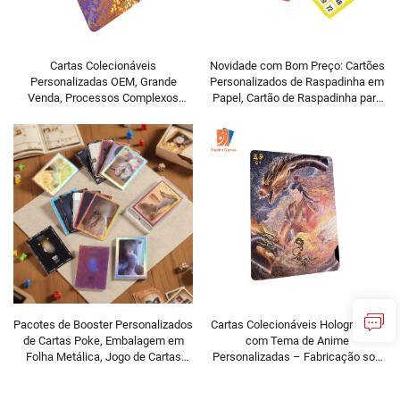
Cartas Colecionáveis
Novidade com Bom Preço: Cartões
Personalizadas OEM, Grande
Personalizados de Raspadinha em
Venda, Processos Complexos
Papel, Cartão de Raspadinha para
Múltiplos, Cartão Holográfico de
Jogos, Cartão de Bingo com
Alta Qualidade para Presente
Números Impressos
Pacotes de Booster Personalizados
Cartas Colecionáveis Holográficas
de Cartas Poke, Embalagem em
com Tema de Anime
Folha Metálica, Jogo de Cartas
Personalizadas – Fabricação sob
Colecionáveis Holográficas
Encomenda (OEM)