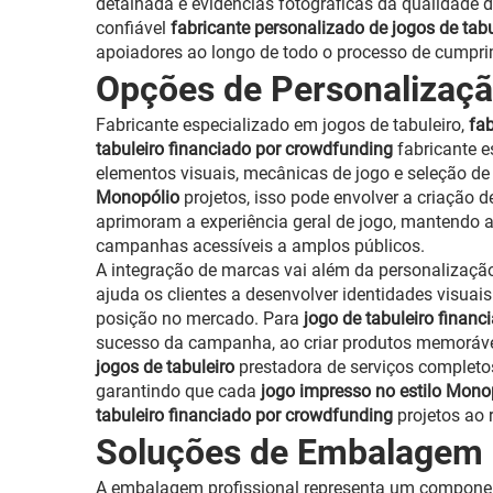
detalhada e evidências fotográficas da qualidade d
confiável
fabricante personalizado de jogos de tab
apoiadores ao longo de todo o processo de cumpri
Opções de Personalizaçã
Fabricante especializado em jogos de tabuleiro,
fab
tabuleiro financiado por crowdfunding
fabricante e
elementos visuais, mecânicas de jogo e seleção de
Monopólio
projetos, isso pode envolver a criação 
aprimoram a experiência geral de jogo, mantendo a
campanhas acessíveis a amplos públicos.
A integração de marcas vai além da personalizaçã
ajuda os clientes a desenvolver identidades visuai
posição no mercado. Para
jogo de tabuleiro finan
sucesso da campanha, ao criar produtos memoráv
jogos de tabuleiro
prestadora de serviços completos
garantindo que cada
jogo impresso no estilo Mono
tabuleiro financiado por crowdfunding
projetos ao 
Soluções de Embalagem e
A embalagem profissional representa um componen