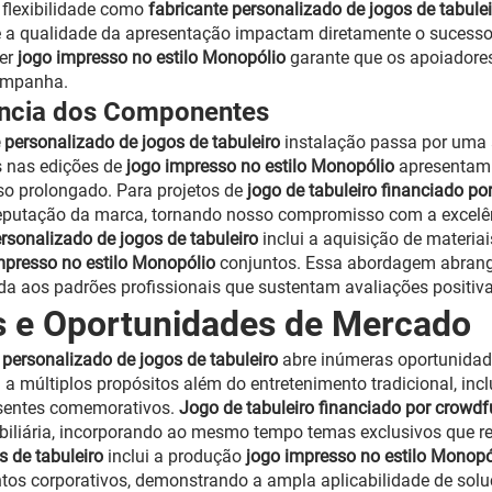
 flexibilidade como
fabricante personalizado de jogos de tabule
a qualidade da apresentação impactam diretamente o sucesso
uer
jogo impresso no estilo Monopólio
garante que os apoiadore
mpanha.
lência dos Componentes
 personalizado de jogos de tabuleiro
instalação passa por uma 
os nas edições de
jogo impresso no estilo Monopólio
apresentam
o prolongado. Para projetos de
jogo de tabuleiro financiado p
a reputação da marca, tornando nosso compromisso com a excelên
ersonalizado de jogos de tabuleiro
inclui a aquisição de materiai
mpresso no estilo Monopólio
conjuntos. Essa abordagem abran
da aos padrões profissionais que sustentam avaliações positiv
as e Oportunidades de Mercado
 personalizado de jogos de tabuleiro
abre inúmeras oportunidad
a múltiplos propósitos além do entretenimento tradicional, inc
esentes comemorativos.
Jogo de tabuleiro financiado por crowd
biliária, incorporando ao mesmo tempo temas exclusivos que r
s de tabuleiro
inclui a produção
jogo impresso no estilo Monop
ntos corporativos, demonstrando a ampla aplicabilidade de solu