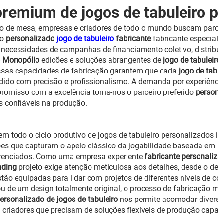
premium de jogos de tabuleiro 
 de mesa, empresas e criadores de todo o mundo buscam parce
mo
personalizado
jogo de tabuleiro
fabricante
fabricante especia
necessidades de campanhas de financiamento coletivo, distribui
lo Monopólio
edições e soluções abrangentes de
jogo de tabulei
ossas capacidades de fabricação garantem que cada
jogo de tab
ndido com precisão e profissionalismo. A demanda por experiênc
romisso com a excelência torna-nos o parceiro preferido
perso
s confiáveis na produção.
 todo o ciclo produtivo de jogos de tabuleiro personalizados 
ões que capturam o apelo clássico da jogabilidade baseada em
erenciados. Como uma empresa experiente
fabricante personali
unding
projeto exige atenção meticulosa aos detalhes, desde o de
ão equipadas para lidar com projetos de diferentes níveis de c
ou de um design totalmente original, o processo de fabricação 
personalizado de jogos de tabuleiro
nos permite acomodar diversa
g
criadores que precisam de soluções flexíveis de produção ca