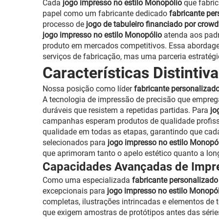
Cada
jogo impresso no estilo Monopólio
que fabri
papel como um fabricante dedicado
fabricante per
processo de
jogo de tabuleiro financiado por crow
jogo impresso no estilo Monopólio
atenda aos padr
produto em mercados competitivos. Essa abordage
serviços de fabricação, mas uma parceria estratég
Características Distintiv
Nossa posição como líder
fabricante personalizado
A tecnologia de impressão de precisão que empr
duráveis que resistem a repetidas partidas. Para
jo
campanhas esperam produtos de qualidade profissi
qualidade em todas as etapas, garantindo que ca
selecionados para
jogo impresso no estilo Monopó
que aprimoram tanto o apelo estético quanto a lon
Capacidades Avançadas de Impr
Como uma especializada
fabricante personalizado
excepcionais para
jogo impresso no estilo Monopó
completas, ilustrações intrincadas e elementos de 
que exigem amostras de protótipos antes das série