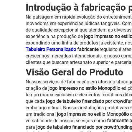
Introdução à fabricação 
Na paisagem em rápida evolução do entretenimento
inovadores em experiências lúdicas tangíveis. Co
de qualidade excepcional que atendem às diversas 
experiência na produção de
jogo impresso no esti
expandindo uma linha de produtos já existente, n
Tabuleiro Personalizado
fabricante
requisito é ate
crescer nos mercados internacionais, e nosso comp
clientes que buscam artesanato superior e parceria
Visão Geral do Produto
Nossos serviços de fabricação em atacado abrangem
criação de
jogo impresso no estilo Monopólio
ediç
tempo marca exclusiva e elementos temáticos dif
que cada
jogo de tabuleiro financiado por crowdf
embalagem final. Nossas instalações produtivas est
um tradicional
jogo impresso no estilo Monopólio
versatilidade de nossos serviços como
fabricante 
para
jogo de tabuleiro financiado por crowdfundin