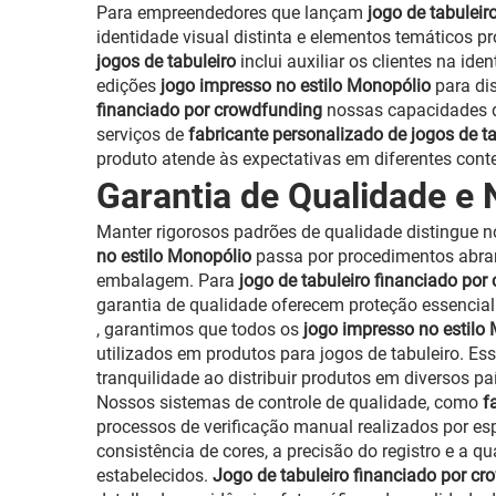
Para empreendedores que lançam
jogo de tabulei
identidade visual distinta e elementos temáticos p
jogos de tabuleiro
inclui auxiliar os clientes na i
edições
jogo impresso no estilo Monopólio
para di
financiado por crowdfunding
nossas capacidades d
serviços de
fabricante personalizado de jogos de t
produto atende às expectativas em diferentes conte
Garantia de Qualidade e
Manter rigorosos padrões de qualidade distingue 
no estilo Monopólio
passa por procedimentos abran
embalagem. Para
jogo de tabuleiro financiado po
garantia de qualidade oferecem proteção essencia
, garantimos que todos os
jogo impresso no estilo
utilizados em produtos para jogos de tabuleiro. 
tranquilidade ao distribuir produtos em diversos paí
Nossos sistemas de controle de qualidade, como
f
processos de verificação manual realizados por es
consistência de cores, a precisão do registro e a
estabelecidos.
Jogo de tabuleiro financiado por c