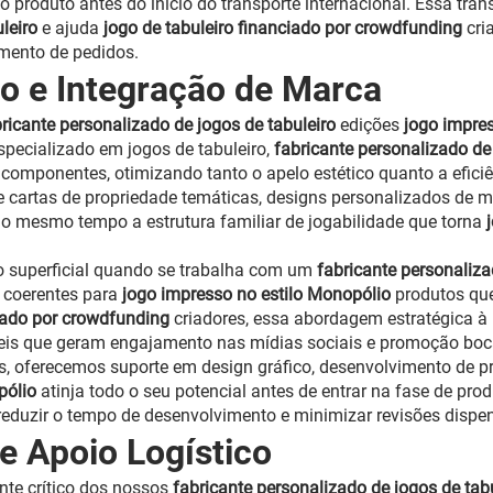
o produto antes do início do transporte internacional. Essa tr
uleiro
e ajuda
jogo de tabuleiro financiado por crowdfunding
cri
mento de pedidos.
o e Integração de Marca
ricante personalizado de jogos de tabuleiro
edições
jogo impre
specializado em jogos de tabuleiro,
fabricante personalizado de
 componentes, otimizando tanto o apelo estético quanto a efici
de cartas de propriedade temáticas, designs personalizados de 
o mesmo tempo a estrutura familiar de jogabilidade que torna
o superficial quando se trabalha com um
fabricante personaliza
s coerentes para
jogo impresso no estilo Monopólio
produtos qu
ciado por crowdfunding
criadores, essa abordagem estratégica à
eis que geram engajamento nas mídias sociais e promoção b
, oferecemos suporte em design gráfico, desenvolvimento de pro
pólio
atinja todo o seu potencial antes de entrar na fase de pr
reduzir o tempo de desenvolvimento e minimizar revisões dispe
 Apoio Logístico
te crítico dos nossos
fabricante personalizado de jogos de tab