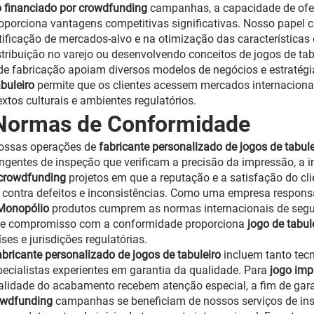
ro financiado por crowdfunding
campanhas, a capacidade de of
roporciona vantagens competitivas significativas. Nosso papel 
dentificação de mercados-alvo e na otimização das característica
stribuição no varejo ou desenvolvendo conceitos de jogos de tab
e fabricação apoiam diversos modelos de negócios e estratégi
abuleiro
permite que os clientes acessem mercados internacion
xtos culturais e ambientes regulatórios.
 Normas de Conformidade
nossas operações de
fabricante personalizado de jogos de tabul
gentes de inspeção que verificam a precisão da impressão, a i
r crowdfunding
projetos em que a reputação e a satisfação do cl
l contra defeitos e inconsistências. Como uma empresa respon
 Monopólio
produtos cumprem as normas internacionais de segur
Esse compromisso com a conformidade proporciona
jogo de tabu
ses e jurisdições regulatórias.
abricante personalizado de jogos de tabuleiro
incluem tanto tec
pecialistas experientes em garantia da qualidade. Para
jogo imp
 qualidade do acabamento recebem atenção especial, a fim de ga
rowdfunding
campanhas se beneficiam de nossos serviços de i