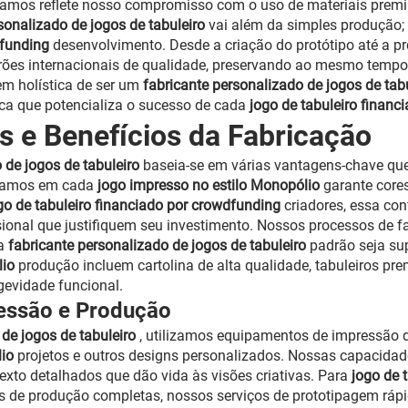
camos reflete nosso compromisso com o uso de materiais prem
sonalizado de jogos de tabuleiro
vai além da simples produção;
dfunding
desenvolvimento. Desde a criação do protótipo até a 
ões internacionais de qualidade, preservando ao mesmo tempo 
m holística de ser um
fabricante personalizado de jogos de tab
ica que potencializa o sucesso de cada
jogo de tabuleiro finan
as e Benefícios da Fabricação
 de jogos de tabuleiro
baseia-se em várias vantagens-chave que
egamos em cada
jogo impresso no estilo Monopólio
garante core
go de tabuleiro financiado por crowdfunding
criadores, essa con
onal que justifiquem seu investimento. Nossos processos de fa
da
fabricante personalizado de jogos de tabuleiro
padrão seja su
lio
produção incluem cartolina de alta qualidade, tabuleiros p
gevidade funcional.
essão e Produção
 de jogos de tabuleiro
, utilizamos equipamentos de impressão 
lio
projetos e outros designs personalizados. Nossas capacida
texto detalhados que dão vida às visões criativas. Para
jogo de 
s de produção completas, nossos serviços de prototipagem rápi