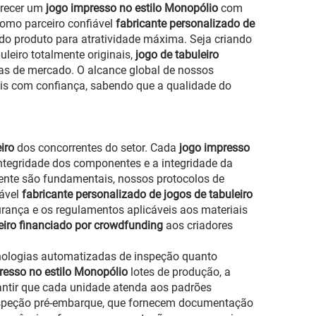
erecer um
jogo impresso no estilo Monopólio
com
como parceiro confiável
fabricante personalizado de
s do produto para atratividade máxima. Seja criando
uleiro totalmente originais,
jogo de tabuleiro
as de mercado. O alcance global de nossos
ais com confiança, sabendo que a qualidade do
eiro
dos concorrentes do setor. Cada
jogo impresso
ntegridade dos componentes e a integridade da
iente são fundamentais, nossos protocolos de
sável
fabricante personalizado de jogos de tabuleiro
ança e os regulamentos aplicáveis aos materiais
leiro financiado por crowdfunding
aos criadores
nologias automatizadas de inspeção quanto
resso no estilo Monopólio
lotes de produção, a
rantir que cada unidade atenda aos padrões
nspeção pré-embarque, que fornecem documentação