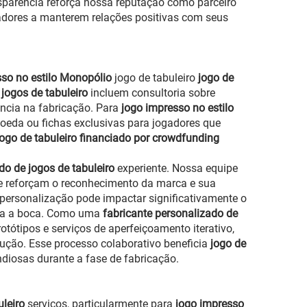
ansparência reforça nossa reputação como parceiro
adores a manterem relações positivas com seus
sso no estilo Monopólio
jogo de tabuleiro
jogo de
 jogos de tabuleiro
incluem consultoria sobre
ência na fabricação. Para
jogo impresso no estilo
moeda ou fichas exclusivas para jogadores que
jogo de tabuleiro financiado por crowdfunding
do de jogos de tabuleiro
experiente. Nossa equipe
e reforçam o reconhecimento da marca e sua
 personalização pode impactar significativamente o
oca a boca. Como uma
fabricante personalizado de
tótipos e serviços de aperfeiçoamento iterativo,
odução. Esse processo colaborativo beneficia
jogo de
ndiosas durante a fase de fabricação.
uleiro
serviços, particularmente para
jogo impresso