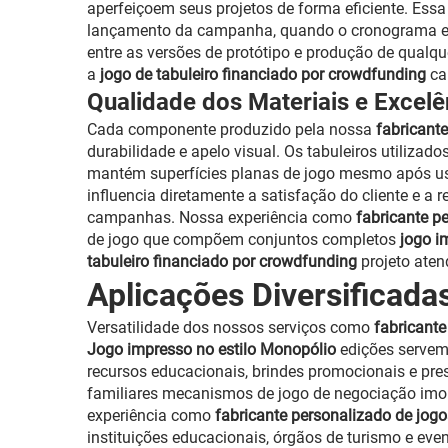
aperfeiçoem seus projetos de forma eficiente. Essa
lançamento da campanha, quando o cronograma e 
entre as versões de protótipo e produção de qualq
a
jogo de tabuleiro financiado por crowdfunding
ca
Qualidade dos Materiais e Exce
Cada componente produzido pela nossa
fabricante
durabilidade e apelo visual. Os tabuleiros utilizad
mantém superfícies planas de jogo mesmo após us
influencia diretamente a satisfação do cliente e 
campanhas. Nossa experiência como
fabricante p
de jogo que compõem conjuntos completos
jogo i
tabuleiro financiado por crowdfunding
projeto aten
Aplicações Diversificad
Versatilidade dos nossos serviços como
fabricante
Jogo impresso no estilo Monopólio
edições servem 
recursos educacionais, brindes promocionais e pr
familiares mecanismos de jogo de negociação imo
experiência como
fabricante personalizado de jogo
instituições educacionais, órgãos de turismo e eve