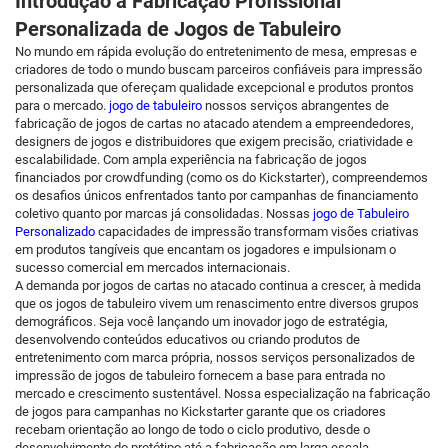
Introdução à Fabricação Profissional
Personalizada de Jogos de Tabuleiro
No mundo em rápida evolução do entretenimento de mesa, empresas e
criadores de todo o mundo buscam parceiros confiáveis para impressão
personalizada que ofereçam qualidade excepcional e produtos prontos
para o mercado.
jogo de tabuleiro
nossos serviços abrangentes de
fabricação de jogos de cartas no atacado atendem a empreendedores,
designers de jogos e distribuidores que exigem precisão, criatividade e
escalabilidade. Com ampla experiência na fabricação de jogos
financiados por crowdfunding (como os do Kickstarter), compreendemos
os desafios únicos enfrentados tanto por campanhas de financiamento
coletivo quanto por marcas já consolidadas. Nossas
jogo de Tabuleiro
Personalizado
capacidades de impressão transformam visões criativas
em produtos tangíveis que encantam os jogadores e impulsionam o
sucesso comercial em mercados internacionais.
A demanda por jogos de cartas no atacado continua a crescer, à medida
que os jogos de tabuleiro vivem um renascimento entre diversos grupos
demográficos. Seja você lançando um inovador jogo de estratégia,
desenvolvendo conteúdos educativos ou criando produtos de
entretenimento com marca própria, nossos serviços personalizados de
impressão de jogos de tabuleiro fornecem a base para entrada no
mercado e crescimento sustentável. Nossa especialização na fabricação
de jogos para campanhas no Kickstarter garante que os criadores
recebam orientação ao longo de todo o ciclo produtivo, desde o
desenvolvimento do protótipo até a fabricação em larga escala.