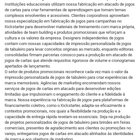
Instituições educacionais utilizam nossa fabricação em atacado de jogos
de cartas para criar ferramentas de aprendizagem que tornam temas
complexos envolventes e acessíveis. Clientes corporativos aproveitam
nossa especialização em fabricação de jogos para campanhas no
Kickstarter para desenvolver materiais de treinamento com marca própria,
atividades de team building e produtos promocionais que reforçam a
cultura e os valores da empresa. Designers independentes de jogos
contam com nossas capacidades de impressão personalizada de jogos
de tabuleiro para levar conceitos originais ao mercado, enquanto editoras
consolidadas firmam parcerias conosco para a produção em atacado de
jogos de cartas que atende requisitos rigorosos de volume e cronogramas
apertados de lançamento.
O setor de produtos promocionais reconhece cada vez mais o valor da
impressão personalizada de jogos de tabuleiro para criar experiências de
marca memoráveis. Agências de marketing encomendam nossos
serviços de jogos de cartas em atacado para desenvolver edições
limitadas que impulsionam o engajamento do cliente e a fidelidade à
marca. Nossa experiência na fabricação de jogos para plataformas de
financiamento coletivo, como o Kickstarter, adapta-se eficazmente a
contextos promocionais, nos quais a flexibilidade na produção e a
capacidade de entrega rápida revelam-se essenciais. Seja na produção
de projetos personalizados de jogos de tabuleiro para brindes em feiras
comerciais, presentes de agradecimento aos clientes ou promoções no
varejo, entregamos jogos de cartas em atacado alinhados às identidades
de marca e aos objetivos de marketing.