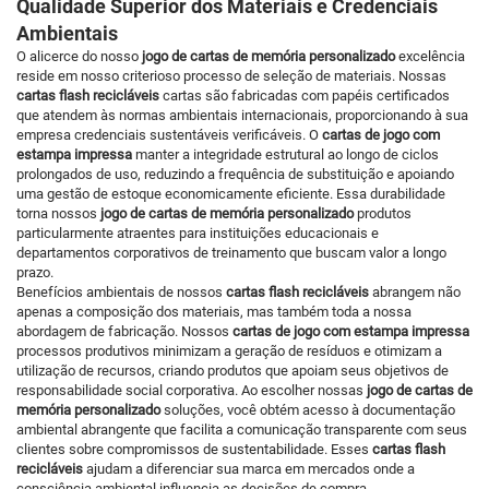
Qualidade Superior dos Materiais e Credenciais
Ambientais
O alicerce do nosso
jogo de cartas de memória personalizado
excelência
reside em nosso criterioso processo de seleção de materiais. Nossas
cartas flash recicláveis
cartas são fabricadas com papéis certificados
que atendem às normas ambientais internacionais, proporcionando à sua
empresa credenciais sustentáveis verificáveis. O
cartas de jogo com
estampa impressa
manter a integridade estrutural ao longo de ciclos
prolongados de uso, reduzindo a frequência de substituição e apoiando
uma gestão de estoque economicamente eficiente. Essa durabilidade
torna nossos
jogo de cartas de memória personalizado
produtos
particularmente atraentes para instituições educacionais e
departamentos corporativos de treinamento que buscam valor a longo
prazo.
Benefícios ambientais de nossos
cartas flash recicláveis
abrangem não
apenas a composição dos materiais, mas também toda a nossa
abordagem de fabricação. Nossos
cartas de jogo com estampa impressa
processos produtivos minimizam a geração de resíduos e otimizam a
utilização de recursos, criando produtos que apoiam seus objetivos de
responsabilidade social corporativa. Ao escolher nossas
jogo de cartas de
memória personalizado
soluções, você obtém acesso à documentação
ambiental abrangente que facilita a comunicação transparente com seus
clientes sobre compromissos de sustentabilidade. Esses
cartas flash
recicláveis
ajudam a diferenciar sua marca em mercados onde a
consciência ambiental influencia as decisões de compra.