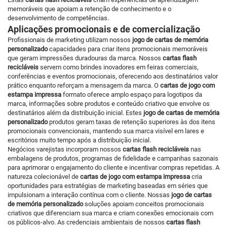
memoráveis que apoiam a retenção de conhecimento e o
desenvolvimento de competências.
Aplicações promocionais e de comercialização
Profissionais de marketing utilizam nossos
jogo de cartas de memória
personalizado
capacidades para criar itens promocionais memoráveis
que geram impressões duradouras da marca. Nossos
cartas flash
recicláveis
servem como brindes inovadores em feiras comerciais,
conferências e eventos promocionais, oferecendo aos destinatários valor
prático enquanto reforçam a mensagem da marca. O
cartas de jogo com
estampa impressa
formato oferece amplo espaço para logotipos da
marca, informações sobre produtos e conteúdo criativo que envolve os
destinatários além da distribuição inicial. Estes
jogo de cartas de memória
personalizado
produtos geram taxas de retenção superiores às dos itens
promocionais convencionais, mantendo sua marca visível em lares e
escritórios muito tempo após a distribuição inicial.
Negócios varejistas incorporam nossos
cartas flash recicláveis
nas
embalagens de produtos, programas de fidelidade e campanhas sazonais
para aprimorar o engajamento do cliente e incentivar compras repetidas. A
natureza colecionável de
cartas de jogo com estampa impressa
cria
oportunidades para estratégias de marketing baseadas em séries que
impulsionam a interação contínua com o cliente. Nossas
jogo de cartas
de memória personalizado
soluções apoiam conceitos promocionais
criativos que diferenciam sua marca e criam conexões emocionais com
os públicos-alvo. As credenciais ambientais de nossos
cartas flash