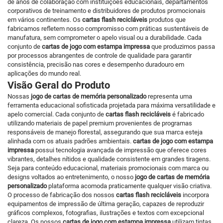
de anos de colaboração com instituições educacionais, departamentos
corporativos de treinamento e distribuidores de produtos promocionais
em vários continentes. Os
cartas flash recicláveis
produtos que
fabricamos refletem nosso compromisso com práticas sustentáveis de
manufatura, sem comprometer o apelo visual ou a durabilidade. Cada
conjunto de
cartas de jogo com estampa impressa
que produzimos passa
por processos abrangentes de controle de qualidade para garantir
consistência, precisão nas cores e desempenho duradouro em
aplicações do mundo real.
Visão Geral do Produto
Nossas
jogo de cartas de memória personalizado
representa uma
ferramenta educacional sofisticada projetada para máxima versatilidade e
apelo comercial. Cada conjunto de
cartas flash recicláveis
é fabricado
utilizando materiais de papel premium provenientes de programas
responsáveis de manejo florestal, assegurando que sua marca esteja
alinhada com os atuais padrões ambientais.
cartas de jogo com estampa
impressa
possui tecnologia avançada de impressão que oferece cores
vibrantes, detalhes nítidos e qualidade consistente em grandes tiragens.
Seja para conteúdo educacional, materiais promocionais com marca ou
designs voltados ao entretenimento, o nosso
jogo de cartas de memória
personalizado
plataforma acomoda praticamente qualquer visão criativa.
O processo de fabricação dos nossos
cartas flash recicláveis
incorpora
equipamentos de impressão de última geração, capazes de reproduzir
gráficos complexos, fotografias, ilustrações e textos com excepcional
clareza. Os nossos
cartas de jogo com estampa impressa
utilizam tintas