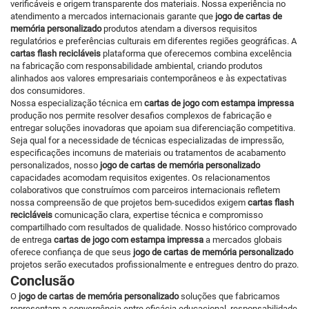
verificáveis e origem transparente dos materiais. Nossa experiência no
atendimento a mercados internacionais garante que
jogo de cartas de
memória personalizado
produtos atendam a diversos requisitos
regulatórios e preferências culturais em diferentes regiões geográficas. A
cartas flash recicláveis
plataforma que oferecemos combina excelência
na fabricação com responsabilidade ambiental, criando produtos
alinhados aos valores empresariais contemporâneos e às expectativas
dos consumidores.
Nossa especialização técnica em
cartas de jogo com estampa impressa
produção nos permite resolver desafios complexos de fabricação e
entregar soluções inovadoras que apoiam sua diferenciação competitiva.
Seja qual for a necessidade de técnicas especializadas de impressão,
especificações incomuns de materiais ou tratamentos de acabamento
personalizados, nosso
jogo de cartas de memória personalizado
capacidades acomodam requisitos exigentes. Os relacionamentos
colaborativos que construímos com parceiros internacionais refletem
nossa compreensão de que projetos bem-sucedidos exigem
cartas flash
recicláveis
comunicação clara, expertise técnica e compromisso
compartilhado com resultados de qualidade. Nosso histórico comprovado
de entrega
cartas de jogo com estampa impressa
a mercados globais
oferece confiança de que seus
jogo de cartas de memória personalizado
projetos serão executados profissionalmente e entregues dentro do prazo.
Conclusão
O
jogo de cartas de memória personalizado
soluções que fabricamos
representam a convergência entre eficácia educacional, responsabilidade