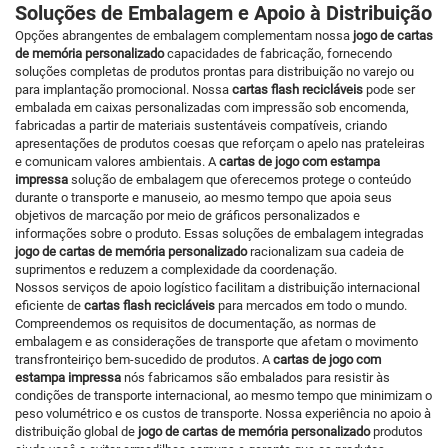
Soluções de Embalagem e Apoio à Distribuição
Opções abrangentes de embalagem complementam nossa
jogo de cartas
de memória personalizado
capacidades de fabricação, fornecendo
soluções completas de produtos prontas para distribuição no varejo ou
para implantação promocional. Nossa
cartas flash recicláveis
pode ser
embalada em caixas personalizadas com impressão sob encomenda,
fabricadas a partir de materiais sustentáveis compatíveis, criando
apresentações de produtos coesas que reforçam o apelo nas prateleiras
e comunicam valores ambientais. A
cartas de jogo com estampa
impressa
solução de embalagem que oferecemos protege o conteúdo
durante o transporte e manuseio, ao mesmo tempo que apoia seus
objetivos de marcação por meio de gráficos personalizados e
informações sobre o produto. Essas soluções de embalagem integradas
jogo de cartas de memória personalizado
racionalizam sua cadeia de
suprimentos e reduzem a complexidade da coordenação.
Nossos serviços de apoio logístico facilitam a distribuição internacional
eficiente de
cartas flash recicláveis
para mercados em todo o mundo.
Compreendemos os requisitos de documentação, as normas de
embalagem e as considerações de transporte que afetam o movimento
transfronteiriço bem-sucedido de produtos. A
cartas de jogo com
estampa impressa
nós fabricamos são embalados para resistir às
condições de transporte internacional, ao mesmo tempo que minimizam o
peso volumétrico e os custos de transporte. Nossa experiência no apoio à
distribuição global de
jogo de cartas de memória personalizado
produtos