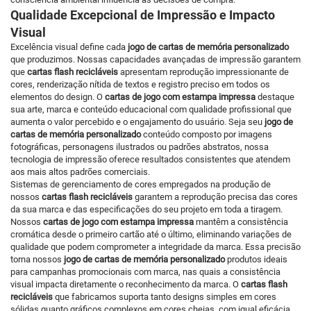
Qualidade Excepcional de Impressão e Impacto
Visual
Excelência visual define cada
jogo de cartas de memória personalizado
que produzimos. Nossas capacidades avançadas de impressão garantem
que
cartas flash recicláveis
apresentam reprodução impressionante de
cores, renderização nítida de textos e registro preciso em todos os
elementos do design. O
cartas de jogo com estampa impressa
destaque
sua arte, marca e conteúdo educacional com qualidade profissional que
aumenta o valor percebido e o engajamento do usuário. Seja seu
jogo de
cartas de memória personalizado
conteúdo composto por imagens
fotográficas, personagens ilustrados ou padrões abstratos, nossa
tecnologia de impressão oferece resultados consistentes que atendem
aos mais altos padrões comerciais.
Sistemas de gerenciamento de cores empregados na produção de
nossos
cartas flash recicláveis
garantem a reprodução precisa das cores
da sua marca e das especificações do seu projeto em toda a tiragem.
Nossos
cartas de jogo com estampa impressa
mantêm a consistência
cromática desde o primeiro cartão até o último, eliminando variações de
qualidade que podem comprometer a integridade da marca. Essa precisão
torna nossos
jogo de cartas de memória personalizado
produtos ideais
para campanhas promocionais com marca, nas quais a consistência
visual impacta diretamente o reconhecimento da marca. O
cartas flash
recicláveis
que fabricamos suporta tanto designs simples em cores
sólidas quanto gráficos complexos em cores cheias, com igual eficácia.