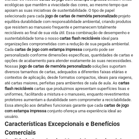
ecológicas que mantêm a vivacidade das cores, ao mesmo tempo que
apoiam as suas iniciativas de sustentabilidade. O tipo de papel
selecionado para cada
jogo de cartas de memória personalizado
projeto
equilibra durabilidade com responsabilidade ambiental, criando produtos
que resistem ao manuseio frequente e permanecem totalmente
recicláveis ao final de sua vida útil. Essa combinação de desempenho e
sustentabilidade torna o nosso
cartas flash recicláveis
ideal para
organizações comprometidas com a redução de sua pegada ambiental.
Cada
cartas de jogo com estampa impressa
conjunto pode ser
personalizado conforme dimensões específicas, quantidades de cartas e
opções de acabamento para atender exatamente às suas necessidades.
Nossas
jogo de cartas de memória personalizado
soluções suportam
diversos tamanhos de cartas, adequados a diferentes faixas etárias e
contextos de aplicação, desde formatos compactos, ideais para viagens,
até cartas maiores, perfeitas para ambientes de sala de aula. As
cartas
flash recicláveis
cartas que produzimos apresentam superfícies lisas e
uniformes, facilitando a mistura e o manuseio, enquanto revestimentos
protetores aumentam a durabilidade sem comprometer a reciclabilidade.
Essa atenção aos detalhes funcionais garante que cada
cartas de jogo
com estampa impressa
conjunto ofereça uma experiência ideal ao
usuário.
Características Excepcionais e Benefícios
Comerciais