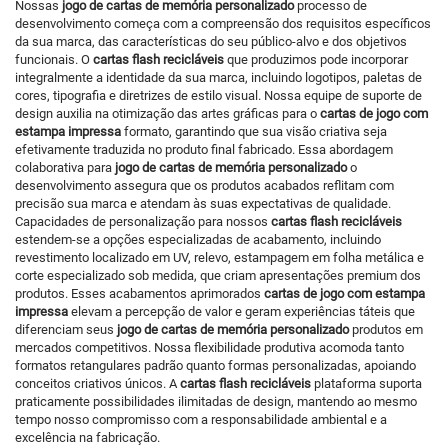
Nossas
jogo de cartas de memória personalizado
processo de
desenvolvimento começa com a compreensão dos requisitos específicos
da sua marca, das características do seu público-alvo e dos objetivos
funcionais. O
cartas flash recicláveis
que produzimos pode incorporar
integralmente a identidade da sua marca, incluindo logotipos, paletas de
cores, tipografia e diretrizes de estilo visual. Nossa equipe de suporte de
design auxilia na otimização das artes gráficas para o
cartas de jogo com
estampa impressa
formato, garantindo que sua visão criativa seja
efetivamente traduzida no produto final fabricado. Essa abordagem
colaborativa para
jogo de cartas de memória personalizado
o
desenvolvimento assegura que os produtos acabados reflitam com
precisão sua marca e atendam às suas expectativas de qualidade.
Capacidades de personalização para nossos
cartas flash recicláveis
estendem-se a opções especializadas de acabamento, incluindo
revestimento localizado em UV, relevo, estampagem em folha metálica e
corte especializado sob medida, que criam apresentações premium dos
produtos. Esses acabamentos aprimorados
cartas de jogo com estampa
impressa
elevam a percepção de valor e geram experiências táteis que
diferenciam seus
jogo de cartas de memória personalizado
produtos em
mercados competitivos. Nossa flexibilidade produtiva acomoda tanto
formatos retangulares padrão quanto formas personalizadas, apoiando
conceitos criativos únicos. A
cartas flash recicláveis
plataforma suporta
praticamente possibilidades ilimitadas de design, mantendo ao mesmo
tempo nosso compromisso com a responsabilidade ambiental e a
excelência na fabricação.