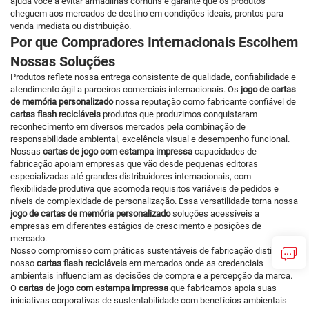
ajuda você a evitar armadilhas comuns e garante que os produtos
cheguem aos mercados de destino em condições ideais, prontos para
venda imediata ou distribuição.
Por que Compradores Internacionais Escolhem
Nossas Soluções
Produtos reflete nossa entrega consistente de qualidade, confiabilidade e
atendimento ágil a parceiros comerciais internacionais. Os
jogo de cartas
de memória personalizado
nossa reputação como fabricante confiável de
cartas flash recicláveis
produtos que produzimos conquistaram
reconhecimento em diversos mercados pela combinação de
responsabilidade ambiental, excelência visual e desempenho funcional.
Nossas
cartas de jogo com estampa impressa
capacidades de
fabricação apoiam empresas que vão desde pequenas editoras
especializadas até grandes distribuidores internacionais, com
flexibilidade produtiva que acomoda requisitos variáveis de pedidos e
níveis de complexidade de personalização. Essa versatilidade torna nossa
jogo de cartas de memória personalizado
soluções acessíveis a
empresas em diferentes estágios de crescimento e posições de
mercado.
Nosso compromisso com práticas sustentáveis de fabricação distingue
nosso
cartas flash recicláveis
em mercados onde as credenciais
ambientais influenciam as decisões de compra e a percepção da marca.
O
cartas de jogo com estampa impressa
que fabricamos apoia suas
iniciativas corporativas de sustentabilidade com benefícios ambientais