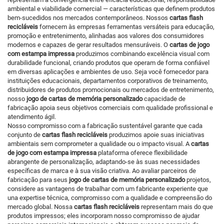
ambiental e viabilidade comercial — características que definem produtos
bem-sucedidos nos mercados contemporâneos. Nossos
cartas flash
recicláveis
fornecem às empresas ferramentas versáteis para educação,
promoção e entretenimento, alinhadas aos valores dos consumidores
modernos e capazes de gerar resultados mensuráveis. O
cartas de jogo
com estampa impressa
produzimos combinando excelência visual com
durabilidade funcional, criando produtos que operam de forma confiável
em diversas aplicações e ambientes de uso. Seja você fornecedor para
instituições educacionais, departamentos corporativos de treinamento,
distribuidores de produtos promocionais ou mercados de entretenimento,
nosso
jogo de cartas de memória personalizado
capacidade de
fabricação apoia seus objetivos comerciais com qualidade profissional e
atendimento ágil.
Nosso compromisso com a fabricação sustentável garante que cada
conjunto de
cartas flash recicláveis
produzimos apoie suas iniciativas
ambientais sem comprometer a qualidade ou o impacto visual. A
cartas
de jogo com estampa impressa
plataforma oferece flexibilidade
abrangente de personalização, adaptando-se às suas necessidades
específicas de marca e à sua visão criativa. Ao avaliar parceiros de
fabricação para seus
jogo de cartas de memória personalizado
projetos,
considere as vantagens de trabalhar com um fabricante experiente que
una expertise técnica, compromisso com a qualidade e compreensão do
mercado global. Nossa
cartas flash recicláveis
representam mais do que
produtos impressos; eles incorporam nosso compromisso de ajudar