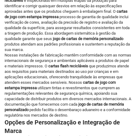
recicláveis
é inspecionado em múltiplas etapas da produção para
identificar e corrigir quaisquer desvios em relação às especificações
aprovadas antes que os produtos cheguem à embalagem final. O
cartas
de jogo com estampa impressa
processo de garantia de qualidade inclui
verificação de cores, avaliação da precisão de registro e avaliação da
qualidade da superfície, para assegurar resultados consistentes em toda
a tiragem de produção. Essa abordagem sistemática à gestão da
qualidade garante que seus
jogo de cartas de memória personalizado
produtos atendam aos padrões profissionais e sustentem a reputação da
sua marca.
Nossas instalações de fabricação mantêm conformidade com as normas
internacionais de segurança e ambientais aplicáveis a produtos de papel
e materiais impressos. O
cartas flash recicláveis
que produzimos atende
aos requisitos para materiais destinados ao uso por crianças e em
aplicações educacionais, oferecendo tranquilidade às empresas que
atendem esses mercados sensíveis. Nossos
cartas de jogo com
estampa impressa
utilizam tintas e revestimentos que cumprem as
regulamentações relevantes de segurança química, apoiando sua
capacidade de distribuir produtos em diversos mercados internacionais. A
documentação que fornecemos com cada
jogo de cartas de memória
personalizado
pedido facilita o desembaraço aduaneiro e a conformidade
regulatória nos mercados de destino.
Opções de Personalização e Integração de
Marca