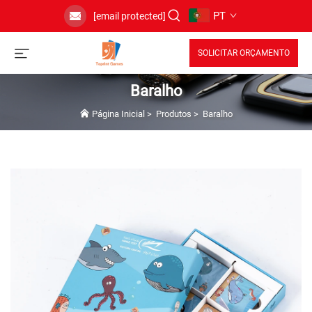
PT
[email protected]
SOLICITAR ORÇAMENTO
Baralho
Página Inicial
>
Produtos
>
Baralho