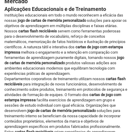
Mercado
Aplicações Educacionais e de Treinamento
Instituições educacionais em todo o mundo reconhecem a eficácia das
nossas
jogo de cartas de memória personalizado
soluções para apoiar os
objetivos de aprendizagem em múltiplas disciplinas e faixas etárias.
Nossos
cartas flash recicláveis
servem como ferramentas poderosas
para o desenvolvimento de vocabulário, reforço de conceitos
matemáticos, memorização de fatos históricos e ilustração de princípios
científicos. A natureza tátil e interativa dos
cartas de jogo com estampa
impressa
melhora o engajamento e a retenção em comparação com
ferramentas de aprendizagem puramente digitais, tornando nossos
jogo
de cartas de memória personalizado
produtos valiosas adições aos
ambientes educacionais modernos que equilibram tecnologia com
experiências práticas de aprendizagem.
Departamentos corporativos de treinamento utilizam nossos
cartas flash
recicláveis
para integração de novos funcionários, desenvolvimento de
conhecimento sobre produtos, treinamento em protocolos de segurança e
atividades de formação de equipes. O formato dos
cartas de jogo com
estampa impressa
facilita exercícios de aprendizagem em grupo e
sessões de estudo individual com igual eficácia. Organizações que
desenvolvem
jogo de cartas de memória personalizado
soluções para
treinamento interno se beneficiam da nossa capacidade de incorporar
conteúdos proprietários, elementos da marca e objetivos de
aprendizagem específicos em produtos fabricados profissionalmente.
Estas
cartas flash recicláveis
criam experiências de aprendizagem