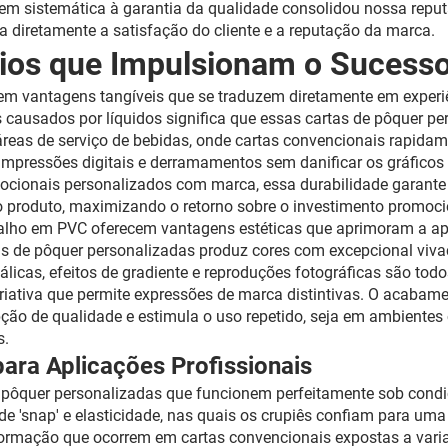
em sistemática à garantia da qualidade consolidou nossa rep
a diretamente a satisfação do cliente e a reputação da marca.
ícios que Impulsionam o Sucess
em vantagens tangíveis que se traduzem diretamente em experiê
s causados por líquidos significa que essas cartas de pôquer p
eas de serviço de bebidas, onde cartas convencionais rapidament
 impressões digitais e derramamentos sem danificar os gráfico
mocionais personalizados com marca, essa durabilidade garan
 do produto, maximizando o retorno sobre o investimento promoci
aralho em PVC oferecem vantagens estéticas que aprimoram a a
as de pôquer personalizadas produz cores com excepcional viva
tálicas, efeitos de gradiente e reproduções fotográficas são to
criativa que permite expressões de marca distintivas. O acabame
pção de qualidade e estimula o uso repetido, seja em ambientes
s.
ara Aplicações Profissionais
e pôquer personalizadas que funcionem perfeitamente sob condi
e 'snap' e elasticidade, nas quais os crupiês confiam para uma 
ormação que ocorrem em cartas convencionais expostas a vari