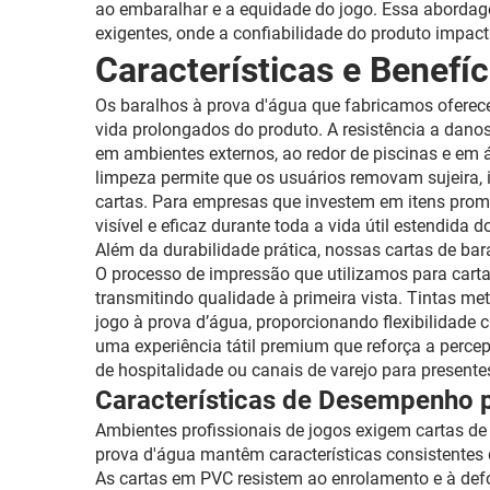
ao embaralhar e a equidade do jogo. Essa abordag
exigentes, onde a confiabilidade do produto impact
Características e Benef
Os baralhos à prova d'água que fabricamos oferec
vida prolongados do produto. A resistência a dano
em ambientes externos, ao redor de piscinas e em ár
limpeza permite que os usuários removam sujeira,
cartas. Para empresas que investem em itens pro
visível e eficaz durante toda a vida útil estendida
Além da durabilidade prática, nossas cartas de b
O processo de impressão que utilizamos para cart
transmitindo qualidade à primeira vista. Tintas me
jogo à prova d’água, proporcionando flexibilidade 
uma experiência tátil premium que reforça a perce
de hospitalidade ou canais de varejo para presente
Características de Desempenho p
Ambientes profissionais de jogos exigem cartas d
prova d'água mantêm características consistentes d
As cartas em PVC resistem ao enrolamento e à def