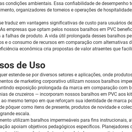
das condições ambientais. Essa confiabilidade de desempenho t
nimento, organizadores de torneios e operações de hospitalidad
e traduz em vantagens significativas de custo para usuários de
. As empresas que optam pelos nossos baralhos em PVC benefic
a falhas de produto. A vida útil prolongada desses baralhos p
uos e o consumo de recursos em comparação com alternativas des
ciência econômica cria propostas de valor atraentes que facil
asos de Uso
quer estende-se por diversos setores e aplicações, onde produ
entos de marketing corporativo utilizam nossos baralhos imp
rantindo exposição prolongada da marca em comparação com bri
nhias de cruzeiros — incorporam nossos baralhos em PVC aos kit
o ao mesmo tempo em que reforçam sua identidade de marca po
 de pôquer como itens de presente, produtos de novidade e col
 grande escala.
amento utilizam baralhos impermeáveis para fins instrucionais,
lização apoiam objetivos pedagógicos específicos. Planejadore