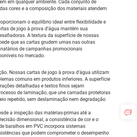
arem em qualquer ambiente. Cada conjunto de
o das cores e a composição dos materiais atendem
orcionam o equilíbrio ideal entre flexibilidade e
cartas de jogo à prova d’água mantêm sua
safiadoras. A textura da superfície de nossas
mpede que as cartas grudem umas nas outras
stinatários de campanhas promocionais
poníveis no mercado.
ção. Nossas cartas de jogo à prova d'água utilizam
lemas comuns em produtos inferiores. A superfície
trações detalhadas e textos finos sejam
rocesso de laminação, que une camadas protetoras
useio repetido, sem deslaminação nem degradação
esde a inspeção das matérias-primas até a
ecisão dimensional, a consistência de cor e o
 de baralhos em PVC incorpora sistemas
nsistências que podem comprometer o desempenho