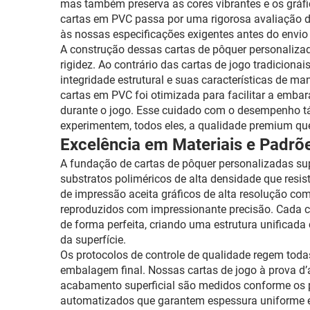
mas também preserva as cores vibrantes e os gráf
cartas em PVC passa por uma rigorosa avaliação de
às nossas especificações exigentes antes do envio 
A construção dessas cartas de pôquer personalizada
rigidez. Ao contrário das cartas de jogo tradicion
integridade estrutural e suas características de 
cartas em PVC foi otimizada para facilitar a emb
durante o jogo. Esse cuidado com o desempenho tá
experimentem, todos eles, a qualidade premium que
Excelência em Materiais e Padrõ
A fundação de cartas de pôquer personalizadas supe
substratos poliméricos de alta densidade que resi
de impressão aceita gráficos de alta resolução com
reproduzidos com impressionante precisão. Cada 
de forma perfeita, criando uma estrutura unifica
da superfície.
Os protocolos de controle de qualidade regem toda
embalagem final. Nossas cartas de jogo à prova d’á
acabamento superficial são medidos conforme os p
automatizados que garantem espessura uniforme 