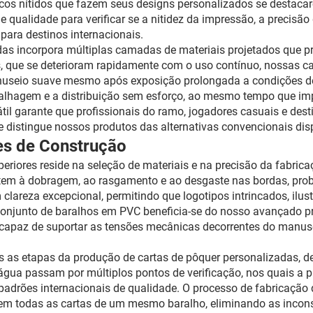
icos nítidos que fazem seus designs personalizados se destac
 qualidade para verificar se a nitidez da impressão, a precisã
para destinos internacionais.
s incorpora múltiplas camadas de materiais projetados que prop
ais, que se deterioram rapidamente com o uso contínuo, nossas 
manuseio suave mesmo após exposição prolongada a condições de
aralhagem e a distribuição sem esforço, ao mesmo tempo que i
til garante que profissionais do ramo, jogadores casuais e de
 distingue nossos produtos das alternativas convencionais dis
es de Construção
riores reside na seleção de materiais e na precisão da fabrica
stem à dobragem, ao rasgamento e ao desgaste nas bordas, prob
 clareza excepcional, permitindo que logotipos intrincados, ilus
conjunto de baralhos em PVC beneficia-se do nosso avançado p
da capaz de suportar as tensões mecânicas decorrentes do man
s as etapas da produção de cartas de pôquer personalizadas, d
gua passam por múltiplos pontos de verificação, nos quais a pr
adrões internacionais de qualidade. O processo de fabricação
em todas as cartas de um mesmo baralho, eliminando as inco