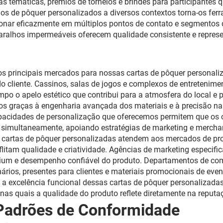
s temáticas, prêmios de torneios e brindes para participantes 
os de pôquer personalizados a diversos contextos torna-os fe
onar eficazmente em múltiplos pontos de contato e segmentos d
baralhos impermeáveis oferecem qualidade consistente e repre
os principais mercados para nossas cartas de pôquer personaliz
o cliente. Cassinos, salas de jogos e complexos de entretenime
o o apelo estético que contribui para a atmosfera do local e 
sos graças à engenharia avançada dos materiais e à precisão n
acidades de personalização que oferecemos permitem que os o
, simultaneamente, apoiando estratégias de marketing e mercha
s cartas de pôquer personalizadas atendem aos mercados de pr
itam qualidade e criatividade. Agências de marketing especifi
ium e desempenho confiável do produto. Departamentos de co
ios, presentes para clientes e materiais promocionais de event
e a excelência funcional dessas cartas de pôquer personalizad
, nas quais a qualidade do produto reflete diretamente na reput
 Padrões de Conformidade