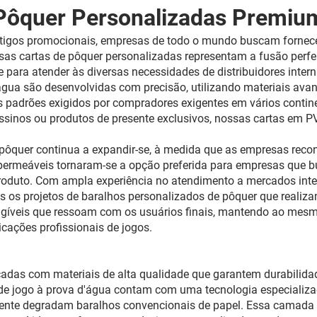
 Pôquer Personalizadas Premiu
artigos promocionais, empresas de todo o mundo buscam fornece
as cartas de pôquer personalizadas representam a fusão perfeit
para atender às diversas necessidades de distribuidores intern
'água são desenvolvidas com precisão, utilizando materiais ava
s padrões exigidos por compradores exigentes em vários contin
assinos ou produtos de presente exclusivos, nossas cartas em 
ôquer continua a expandir-se, à medida que as empresas recon
permeáveis tornaram-se a opção preferida para empresas que b
roduto. Com ampla experiência no atendimento a mercados inte
os os projetos de baralhos personalizados de pôquer que reali
ngíveis que ressoam com os usuários finais, mantendo ao mesmo
cações profissionais de jogos.
cadas com materiais de alta qualidade que garantem durabilid
de jogo à prova d'água contam com uma tecnologia especializa
te degradam baralhos convencionais de papel. Essa camada pro