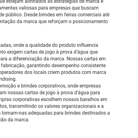
que estejam alinhados às estratégias de marca e
rramentas valiosas para empresas que buscam
e público. Desde brindes em feiras comerciais até
sentação da marca que reforçam o posicionamento
adas, onde a qualidade do produto influencia
nto exigem cartas de jogo à prova d’água que
para a diferenciação da marca. Nossas cartas em
a fabricação, garantindo desempenho consistente
peradores dos locais criem produtos com marca
ndising.
omoção e brindes corporativos, onde empresas
cam nossas cartas de jogo à prova d’água para
mpras corporativas escolhem nossos baralhos em
os, transmitindo os valores organizacionais e a
as tornam-nas adequadas para brindes destinados a
ação da marca.