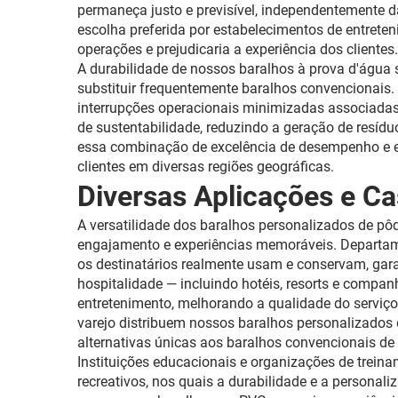
permaneça justo e previsível, independentemente 
escolha preferida por estabelecimentos de entrete
operações e prejudicaria a experiência dos clientes.
A durabilidade de nossos baralhos à prova d'água s
substituir frequentemente baralhos convencionais
interrupções operacionais minimizadas associadas 
de sustentabilidade, reduzindo a geração de resíd
essa combinação de excelência de desempenho e efi
clientes em diversas regiões geográficas.
Diversas Aplicações e C
A versatilidade dos baralhos personalizados de pô
engajamento e experiências memoráveis. Departam
os destinatários realmente usam e conservam, ga
hospitalidade — incluindo hotéis, resorts e compa
entretenimento, melhorando a qualidade do serviç
varejo distribuem nossos baralhos personalizados
alternativas únicas aos baralhos convencionais de
Instituições educacionais e organizações de trein
recreativos, nos quais a durabilidade e a persona