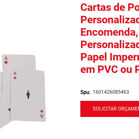
Cartas de P
Personaliza
Encomenda, 
Personalizad
Papel Imper
em PVC ou P
1601426085463
Spu:
SOLICITAR ORÇAM