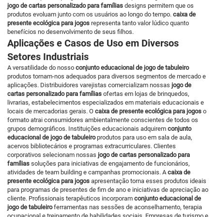
jogo de cartas personalizado para famílias
designs permitem que os
produtos evoluam junto com os usuários ao longo do tempo.
caixa de
presente ecológica para jogos
representa tanto valor lúdico quanto
benefícios no desenvolvimento de seus filhos.
Aplicações e Casos de Uso em Diversos
Setores Industriais
A versatilidade do nosso
conjunto educacional de jogo de tabuleiro
produtos tornam-nos adequados para diversos segmentos de mercado e
aplicações. Distribuidores varejistas comercializam nossas
jogo de
cartas personalizado para famílias
ofertas em lojas de brinquedos,
livrarias, estabelecimentos especializados em materiais educacionais e
locais de mercadorias gerais. O
caixa de presente ecológica para jogos
o
formato atrai consumidores ambientalmente conscientes de todos os
grupos demográficos. Instituições educacionais adquirem
conjunto
educacional de jogo de tabuleiro
produtos para uso em sala de aula,
acervos bibliotecários e programas extracurriculares. Clientes
corporativos selecionam nossas
jogo de cartas personalizado para
famílias
soluções para iniciativas de engajamento de funcionários,
atividades de team building e campanhas promocionais. A
caixa de
presente ecológica para jogos
apresentação torna esses produtos ideais
para programas de presentes de fim de ano e iniciativas de apreciação ao
cliente. Profissionais terapêuticos incorporam
conjunto educacional de
jogo de tabuleiro
ferramentas nas sessões de aconselhamento, terapia
ocupacional e treinamento de habilidades sociais. Empresas de turismo e