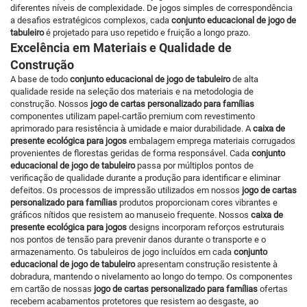
diferentes níveis de complexidade. De jogos simples de correspondência
a desafios estratégicos complexos, cada
conjunto educacional de jogo de
tabuleiro
é projetado para uso repetido e fruição a longo prazo.
Excelência em Materiais e Qualidade de
Construção
A base de todo
conjunto educacional de jogo de tabuleiro
de alta
qualidade reside na seleção dos materiais e na metodologia de
construção. Nossos
jogo de cartas personalizado para famílias
componentes utilizam papel-cartão premium com revestimento
aprimorado para resistência à umidade e maior durabilidade. A
caixa de
presente ecológica para jogos
embalagem emprega materiais corrugados
provenientes de florestas geridas de forma responsável. Cada
conjunto
educacional de jogo de tabuleiro
passa por múltiplos pontos de
verificação de qualidade durante a produção para identificar e eliminar
defeitos. Os processos de impressão utilizados em nossos
jogo de cartas
personalizado para famílias
produtos proporcionam cores vibrantes e
gráficos nítidos que resistem ao manuseio frequente. Nossos
caixa de
presente ecológica para jogos
designs incorporam reforços estruturais
nos pontos de tensão para prevenir danos durante o transporte e o
armazenamento. Os tabuleiros de jogo incluídos em cada
conjunto
educacional de jogo de tabuleiro
apresentam construção resistente à
dobradura, mantendo o nivelamento ao longo do tempo. Os componentes
em cartão de nossas
jogo de cartas personalizado para famílias
ofertas
recebem acabamentos protetores que resistem ao desgaste, ao