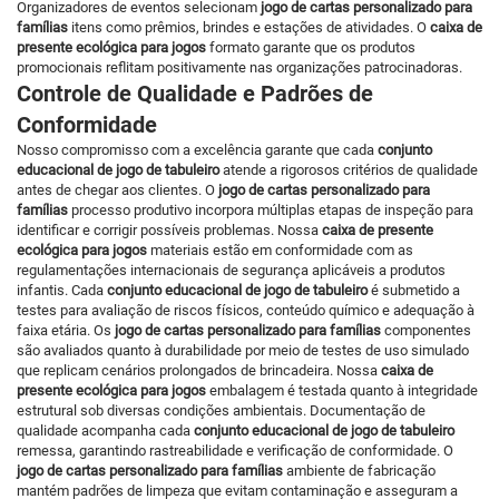
Organizadores de eventos selecionam
jogo de cartas personalizado para
famílias
itens como prêmios, brindes e estações de atividades. O
caixa de
presente ecológica para jogos
formato garante que os produtos
promocionais reflitam positivamente nas organizações patrocinadoras.
Controle de Qualidade e Padrões de
Conformidade
Nosso compromisso com a excelência garante que cada
conjunto
educacional de jogo de tabuleiro
atende a rigorosos critérios de qualidade
antes de chegar aos clientes. O
jogo de cartas personalizado para
famílias
processo produtivo incorpora múltiplas etapas de inspeção para
identificar e corrigir possíveis problemas. Nossa
caixa de presente
ecológica para jogos
materiais estão em conformidade com as
regulamentações internacionais de segurança aplicáveis a produtos
infantis. Cada
conjunto educacional de jogo de tabuleiro
é submetido a
testes para avaliação de riscos físicos, conteúdo químico e adequação à
faixa etária. Os
jogo de cartas personalizado para famílias
componentes
são avaliados quanto à durabilidade por meio de testes de uso simulado
que replicam cenários prolongados de brincadeira. Nossa
caixa de
presente ecológica para jogos
embalagem é testada quanto à integridade
estrutural sob diversas condições ambientais. Documentação de
qualidade acompanha cada
conjunto educacional de jogo de tabuleiro
remessa, garantindo rastreabilidade e verificação de conformidade. O
jogo de cartas personalizado para famílias
ambiente de fabricação
mantém padrões de limpeza que evitam contaminação e asseguram a