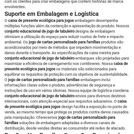
com os clientes para criar embalagens que contem histórias de marca
envolventes.
Suporte em Embalagem e Logística
O
caixa de presente ecológica para jogos
embalagem desempenha
múltiplas funções além da contenção e apresentação do produto. Nossos
conjunto educacional de jogo de tabuleiro
designs de embalagem
otimizam a utilização do espaço para reduzir custos de frete e impacto
ambiental. Os
jogo de cartas personalizado para famílias
produtos são
acondicionados por meio de métodos que impedem movimentação e
danos durante o transporte. As especificações da caixa mestra para
conjunto educacional de jogo de tabuleiro
embarques são projetadas para
maximizar a eficiência de carregamento nos contêineres. Nossa
caixa de
presente ecológica para jogos
os materiais são selecionados para
equilibrar os requisitos de proteção com os objetivos de sustentabilidade.
O
jogo de cartas personalizado para famílias
embalagem inclui
informações claras sobre o produto, advertências de segurança e
instruções de uso em vários idiomas. Nossa equipe de logística coordena
conjunto educacional de jogo de tabuleiro
envios para diversos destinos
internacionais, com atenção especial aos requisitos aduaneiros. O
caixa
de presente ecológica para jogos
design facilita a exposição no ponto de
venda, ao mesmo tempo que protege os produtos contra danos causados
pela manipulação. Oferecemos
jogo de cartas personalizado para
famílias
soluções de embalagem adaptadas a diversos canais de
distribuição, desde vendas diretas ao consumidor até redes de atacado.