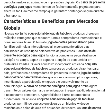
desbotamento e ao acúmulo de impressões digitais. Os
caixa de presente
ecológica para jogos
mecanismos de fechamento são projetados para
abertura fácil, ao mesmo tempo que garantem contenção segura durante
o transporte.
Características e Benefícios para Mercados
Globais
Nossas
conjunto educacional de jogo de tabuleiro
produtos oferecem
múltiplas vantagens que ressoam junto a compradores internacionais e
consumidores finais. O formato
jogo de cartas personalizado para
famílias
estimula a interação social, o pensamento crítico e as
habilidades de resolução colaborativa de problemas. Cada
caixa de
presente ecológica para jogos
funciona como uma peça atrativa de
exibição no varejo, capaz de captar a atenção do consumidor em
prateleiras lotadas. O valor educativo incorporado em cada
conjunto
educacional de jogo de tabuleiro
torna esses produtos atraentes para
pais, professores e compradores de presentes. Nossos
jogo de cartas
personalizado para famílias
designs acomodam múltiplos jogadores,
incentivando a participação em grupo e o desenvolvimento da
comunicação. A
caixa de presente ecológica para jogos
embalagem
transmite os valores da marca relacionados à responsabilidade ambiental
e ao consumo consciente. A portabilidade é uma característica
fundamental de nossos
conjunto educacional de jogo de tabuleiro
produtos, permitindo seu uso em diversos ambientes — desde
residências e salas de aula até situações de viagem. Os
jogo de cartas