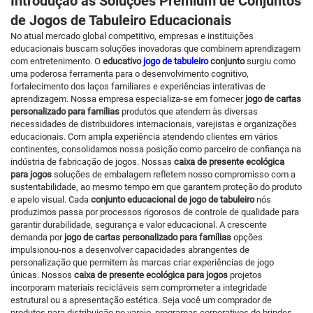
Introdução às Soluções Premium de Conjuntos
de Jogos de Tabuleiro Educacionais
No atual mercado global competitivo, empresas e instituições
educacionais buscam soluções inovadoras que combinem aprendizagem
com entretenimento. O
educativo
jogo de tabuleiro
conjunto
surgiu como
uma poderosa ferramenta para o desenvolvimento cognitivo,
fortalecimento dos laços familiares e experiências interativas de
aprendizagem. Nossa empresa especializa-se em fornecer
jogo de cartas
personalizado para famílias
produtos que atendem às diversas
necessidades de distribuidores internacionais, varejistas e organizações
educacionais. Com ampla experiência atendendo clientes em vários
continentes, consolidamos nossa posição como parceiro de confiança na
indústria de fabricação de jogos. Nossas
caixa de presente ecológica
para jogos
soluções de embalagem refletem nosso compromisso com a
sustentabilidade, ao mesmo tempo em que garantem proteção do produto
e apelo visual. Cada
conjunto educacional de jogo de tabuleiro
nós
produzimos passa por processos rigorosos de controle de qualidade para
garantir durabilidade, segurança e valor educacional. A crescente
demanda por
jogo de cartas personalizado para famílias
opções
impulsionou-nos a desenvolver capacidades abrangentes de
personalização que permitem às marcas criar experiências de jogo
únicas. Nossos
caixa de presente ecológica para jogos
projetos
incorporam materiais recicláveis sem comprometer a integridade
estrutural ou a apresentação estética. Seja você um comprador de
produtos para distribuição no varejo, programas corporativos de brindes