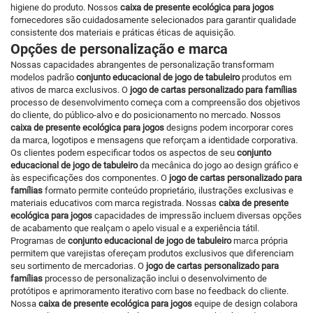
higiene do produto. Nossos
caixa de presente ecológica para jogos
fornecedores são cuidadosamente selecionados para garantir qualidade
consistente dos materiais e práticas éticas de aquisição.
Opções de personalização e marca
Nossas capacidades abrangentes de personalização transformam
modelos padrão
conjunto educacional de jogo de tabuleiro
produtos em
ativos de marca exclusivos. O
jogo de cartas personalizado para famílias
processo de desenvolvimento começa com a compreensão dos objetivos
do cliente, do público-alvo e do posicionamento no mercado. Nossos
caixa de presente ecológica para jogos
designs podem incorporar cores
da marca, logotipos e mensagens que reforçam a identidade corporativa.
Os clientes podem especificar todos os aspectos de seu
conjunto
educacional de jogo de tabuleiro
da mecânica do jogo ao design gráfico e
às especificações dos componentes. O
jogo de cartas personalizado para
famílias
formato permite conteúdo proprietário, ilustrações exclusivas e
materiais educativos com marca registrada. Nossas
caixa de presente
ecológica para jogos
capacidades de impressão incluem diversas opções
de acabamento que realçam o apelo visual e a experiência tátil.
Programas de
conjunto educacional de jogo de tabuleiro
marca própria
permitem que varejistas ofereçam produtos exclusivos que diferenciam
seu sortimento de mercadorias. O
jogo de cartas personalizado para
famílias
processo de personalização inclui o desenvolvimento de
protótipos e aprimoramento iterativo com base no feedback do cliente.
Nossa
caixa de presente ecológica para jogos
equipe de design colabora