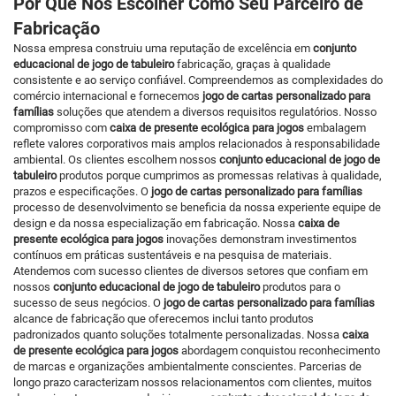
Por Que Nos Escolher Como Seu Parceiro de
Fabricação
Nossa empresa construiu uma reputação de excelência em
conjunto
educacional de jogo de tabuleiro
fabricação, graças à qualidade
consistente e ao serviço confiável. Compreendemos as complexidades do
comércio internacional e fornecemos
jogo de cartas personalizado para
famílias
soluções que atendem a diversos requisitos regulatórios. Nosso
compromisso com
caixa de presente ecológica para jogos
embalagem
reflete valores corporativos mais amplos relacionados à responsabilidade
ambiental. Os clientes escolhem nossos
conjunto educacional de jogo de
tabuleiro
produtos porque cumprimos as promessas relativas à qualidade,
prazos e especificações. O
jogo de cartas personalizado para famílias
processo de desenvolvimento se beneficia da nossa experiente equipe de
design e da nossa especialização em fabricação. Nossa
caixa de
presente ecológica para jogos
inovações demonstram investimentos
contínuos em práticas sustentáveis e na pesquisa de materiais.
Atendemos com sucesso clientes de diversos setores que confiam em
nossos
conjunto educacional de jogo de tabuleiro
produtos para o
sucesso de seus negócios. O
jogo de cartas personalizado para famílias
alcance de fabricação que oferecemos inclui tanto produtos
padronizados quanto soluções totalmente personalizadas. Nossa
caixa
de presente ecológica para jogos
abordagem conquistou reconhecimento
de marcas e organizações ambientalmente conscientes. Parcerias de
longo prazo caracterizam nossos relacionamentos com clientes, muitos