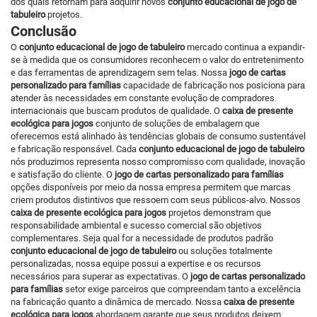
dos quais retornam para adquirir novos
conjunto educacional de jogo de
tabuleiro
projetos.
Conclusão
O
conjunto educacional de jogo de tabuleiro
mercado continua a expandir-
se à medida que os consumidores reconhecem o valor do entretenimento
e das ferramentas de aprendizagem sem telas. Nossa
jogo de cartas
personalizado para famílias
capacidade de fabricação nos posiciona para
atender às necessidades em constante evolução de compradores
internacionais que buscam produtos de qualidade. O
caixa de presente
ecológica para jogos
conjunto de soluções de embalagem que
oferecemos está alinhado às tendências globais de consumo sustentável
e fabricação responsável. Cada
conjunto educacional de jogo de tabuleiro
nós produzimos representa nosso compromisso com qualidade, inovação
e satisfação do cliente. O
jogo de cartas personalizado para famílias
opções disponíveis por meio da nossa empresa permitem que marcas
criem produtos distintivos que ressoem com seus públicos-alvo. Nossos
caixa de presente ecológica para jogos
projetos demonstram que
responsabilidade ambiental e sucesso comercial são objetivos
complementares. Seja qual for a necessidade de produtos padrão
conjunto educacional de jogo de tabuleiro
ou soluções totalmente
personalizadas, nossa equipe possui a expertise e os recursos
necessários para superar as expectativas. O
jogo de cartas personalizado
para famílias
setor exige parceiros que compreendam tanto a excelência
na fabricação quanto a dinâmica de mercado. Nossa
caixa de presente
ecológica para jogos
abordagem garante que seus produtos deixem