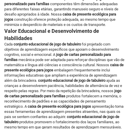
personalizado para famílias
componentes têm dimensões adequadas
para diferentes faixas etárias, garantindo manuseio seguro e níveis de
desafio apropriados à idade. Nossa
caixa de presente ecológica para
jogos
construção oferece proteção adequada, ao mesmo tempo que
minimiza o desperdício de materiais e os custos de transporte.
Valor Educacional e Desenvolvimento de
Habilidades
Cada
conjunto educacional de jogo de tabuleiro
foi projetado com
objetivos de aprendizagem específicos que apoiam o desenvolvimento
cognitivo, social e emocional. A
jogo de cartas personalizado para
famílias
mecânica pode ser adaptada para reforçar disciplinas que vão de
matemática e língua até ciências e consciência cultural. Nossos
caixa de
presente ecológica para jogos
embalagem frequentemente inclui
informações educativas que ampliam a experiência de aprendizagem
além da brincadeira.
conjunto educacional de jogo de tabuleiro
ajuda as
crianças a desenvolverem paciência, habilidades de alternância de vez e
respeito pelas regras. Por meio da repetição da brincadeira, nossos
jogo
de cartas personalizado para famílias
produtos fortalecem a memória, o
reconhecimento de padrões e as capacidades de pensamento
estratégico. A
caixa de presente ecológica para jogos
apresentação torna
essas ferramentas de aprendizagem presentes atraentes, nas quais os
pais se sentem confiantes ao adquirir.
conjunto educacional de jogo de
tabuleiro
produtos promovem o fortalecimento dos laços familiares, ao
mesmo tempo em que geram resultados de aprendizagem mensuráveis.