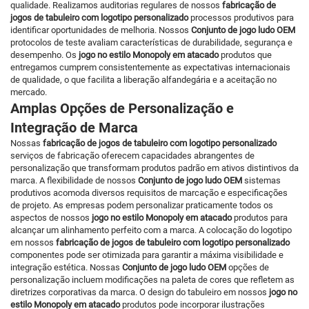
qualidade. Realizamos auditorias regulares de nossos
fabricação de
jogos de tabuleiro com logotipo personalizado
processos produtivos para
identificar oportunidades de melhoria. Nossos
Conjunto de jogo ludo OEM
protocolos de teste avaliam características de durabilidade, segurança e
desempenho. Os
jogo no estilo Monopoly em atacado
produtos que
entregamos cumprem consistentemente as expectativas internacionais
de qualidade, o que facilita a liberação alfandegária e a aceitação no
mercado.
Amplas Opções de Personalização e
Integração de Marca
Nossas
fabricação de jogos de tabuleiro com logotipo personalizado
serviços de fabricação oferecem capacidades abrangentes de
personalização que transformam produtos padrão em ativos distintivos da
marca. A flexibilidade de nossos
Conjunto de jogo ludo OEM
sistemas
produtivos acomoda diversos requisitos de marcação e especificações
de projeto. As empresas podem personalizar praticamente todos os
aspectos de nossos
jogo no estilo Monopoly em atacado
produtos para
alcançar um alinhamento perfeito com a marca. A colocação do logotipo
em nossos
fabricação de jogos de tabuleiro com logotipo personalizado
componentes pode ser otimizada para garantir a máxima visibilidade e
integração estética. Nossas
Conjunto de jogo ludo OEM
opções de
personalização incluem modificações na paleta de cores que refletem as
diretrizes corporativas da marca. O design do tabuleiro em nossos
jogo no
estilo Monopoly em atacado
produtos pode incorporar ilustrações