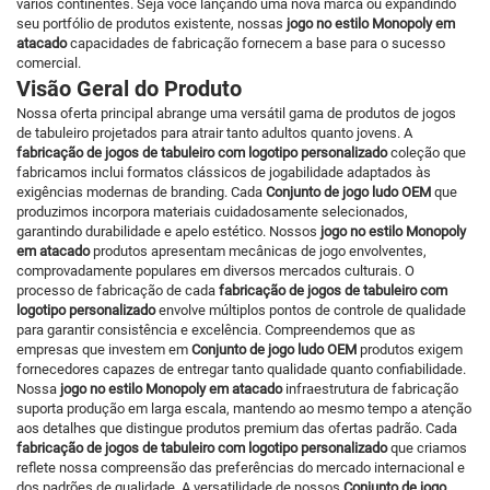
vários continentes. Seja você lançando uma nova marca ou expandindo
seu portfólio de produtos existente, nossas
jogo no estilo Monopoly em
atacado
capacidades de fabricação fornecem a base para o sucesso
comercial.
Visão Geral do Produto
Nossa oferta principal abrange uma versátil gama de produtos de jogos
de tabuleiro projetados para atrair tanto adultos quanto jovens. A
fabricação de jogos de tabuleiro com logotipo personalizado
coleção que
fabricamos inclui formatos clássicos de jogabilidade adaptados às
exigências modernas de branding. Cada
Conjunto de jogo ludo OEM
que
produzimos incorpora materiais cuidadosamente selecionados,
garantindo durabilidade e apelo estético. Nossos
jogo no estilo Monopoly
em atacado
produtos apresentam mecânicas de jogo envolventes,
comprovadamente populares em diversos mercados culturais. O
processo de fabricação de cada
fabricação de jogos de tabuleiro com
logotipo personalizado
envolve múltiplos pontos de controle de qualidade
para garantir consistência e excelência. Compreendemos que as
empresas que investem em
Conjunto de jogo ludo OEM
produtos exigem
fornecedores capazes de entregar tanto qualidade quanto confiabilidade.
Nossa
jogo no estilo Monopoly em atacado
infraestrutura de fabricação
suporta produção em larga escala, mantendo ao mesmo tempo a atenção
aos detalhes que distingue produtos premium das ofertas padrão. Cada
fabricação de jogos de tabuleiro com logotipo personalizado
que criamos
reflete nossa compreensão das preferências do mercado internacional e
dos padrões de qualidade. A versatilidade de nossos
Conjunto de jogo