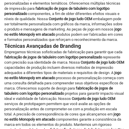
personalizadas e elementos temáticos. Oferecemos múltiplas técnicas
de impressão para
fabricação de jogos de tabuleiro com logotipo
personalizado
componentes, a fim de obter diferentes efeitos visuais e
níveis de qualidade. Nossa
Conjunto de jogo ludo OEM
embalagem pode
ser totalmente personalizada com gráficos da marca, informações sobre
o produto e mensagens de marketing. As peças de jogo em nossos
jogo
no estilo Monopoly em atacado
produtos podem ser fabricadas em cores
e formatos personalizados que reforçam o reconhecimento da marca.
Técnicas Avançadas de Branding
Empregamos técnicas sofisticadas de fabricação para garantir que cada
fabricação de jogos de tabuleiro com logotipo personalizado
represente
com precisão sua identidade de marca. Nossa
Conjunto de jogo ludo OEM
capacidades de produção incluem diversos métodos de impressão
adequados a diferentes tipos de materiais e requisitos de design. A
jogo
no estilo Monopoly em atacado
processo de personalização começa com
uma consulta detalhada para compreender seus objetivos específicos de
marca. Oferecemos suporte de design para
fabricação de jogos de
tabuleiro com logotipo personalizado
projetos para garantir impacto visual
ideal e viabilidade de fabricação. Nossos
Conjunto de jogo ludo OEM
serviços de prototipagem permitem que você avalie as opções de
personalização antes de comprometer-se com a produção em escala
total. A precisão de correspondência de cores que alcançamos em
jogo
no estilo Monopoly em atacado
componentes garante a consistência da
marca em todos os elementos do produto. Mantemos um rigoroso