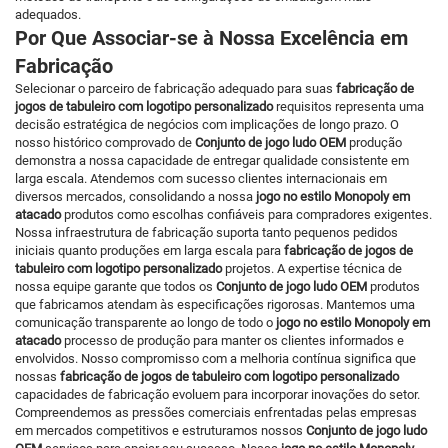
adequados.
Por Que Associar-se à Nossa Excelência em
Fabricação
Selecionar o parceiro de fabricação adequado para suas
fabricação de
jogos de tabuleiro com logotipo personalizado
requisitos representa uma
decisão estratégica de negócios com implicações de longo prazo. O
nosso histórico comprovado de
Conjunto de jogo ludo OEM
produção
demonstra a nossa capacidade de entregar qualidade consistente em
larga escala. Atendemos com sucesso clientes internacionais em
diversos mercados, consolidando a nossa
jogo no estilo Monopoly em
atacado
produtos como escolhas confiáveis para compradores exigentes.
Nossa infraestrutura de fabricação suporta tanto pequenos pedidos
iniciais quanto produções em larga escala para
fabricação de jogos de
tabuleiro com logotipo personalizado
projetos. A expertise técnica de
nossa equipe garante que todos os
Conjunto de jogo ludo OEM
produtos
que fabricamos atendam às especificações rigorosas. Mantemos uma
comunicação transparente ao longo de todo o
jogo no estilo Monopoly em
atacado
processo de produção para manter os clientes informados e
envolvidos. Nosso compromisso com a melhoria contínua significa que
nossas
fabricação de jogos de tabuleiro com logotipo personalizado
capacidades de fabricação evoluem para incorporar inovações do setor.
Compreendemos as pressões comerciais enfrentadas pelas empresas
em mercados competitivos e estruturamos nossos
Conjunto de jogo ludo