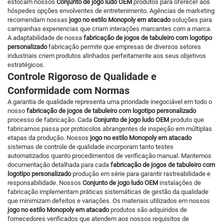
estocam nossos
Conjunto de jogo ludo OEM
produtos para oferecer aos
hóspedes opções envolventes de entretenimento. Agências de marketing
recomendam nossas
jogo no estilo Monopoly em atacado
soluções para
campanhas experiencias que criam interações marcantes com a marca.
A adaptabilidade de nossa
fabricação de jogos de tabuleiro com logotipo
personalizado
fabricação permite que empresas de diversos setores
industriais criem produtos alinhados perfeitamente aos seus objetivos
estratégicos.
Controle Rigoroso de Qualidade e
Conformidade com Normas
A garantia de qualidade representa uma prioridade inegociável em todo o
nosso
fabricação de jogos de tabuleiro com logotipo personalizado
processo de fabricação. Cada
Conjunto de jogo ludo OEM
produto que
fabricamos passa por protocolos abrangentes de inspeção em múltiplas
etapas da produção. Nossos
jogo no estilo Monopoly em atacado
sistemas de controle de qualidade incorporam tanto testes
automatizados quanto procedimentos de verificação manual. Mantemos
documentação detalhada para cada
fabricação de jogos de tabuleiro com
logotipo personalizado
produção em série para garantir rastreabilidade e
responsabilidade. Nossos
Conjunto de jogo ludo OEM
instalações de
fabricação implementam práticas sistemáticas de gestão da qualidade
que minimizam defeitos e variações. Os materiais utilizados em nossos
jogo no estilo Monopoly em atacado
produtos são adquiridos de
fornecedores verificados que atendem aos nossos requisitos de