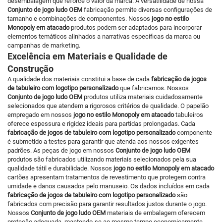
desembalagem que reforce o valor da marca. A versatilidade de nossa
Conjunto de jogo ludo OEM
fabricação permite diversas configurações de
tamanho e combinações de componentes. Nossos
jogo no estilo
Monopoly em atacado
produtos podem ser adaptados para incorporar
elementos temáticos alinhados a narrativas específicas da marca ou
campanhas de marketing.
Excelência em Materiais e Qualidade de
Construção
A qualidade dos materiais constitui a base de cada
fabricação de jogos
de tabuleiro com logotipo personalizado
que fabricamos. Nossos
Conjunto de jogo ludo OEM
produtos utiliza materiais cuidadosamente
selecionados que atendem a rigorosos critérios de qualidade. O papelão
empregado em nossos
jogo no estilo Monopoly em atacado
tabuleiros
oferece espessura e rigidez ideais para partidas prolongadas. Cada
fabricação de jogos de tabuleiro com logotipo personalizado
componente
é submetido a testes para garantir que atenda aos nossos exigentes
padrões. As peças de jogo em nossos
Conjunto de jogo ludo OEM
produtos são fabricados utilizando materiais selecionados pela sua
qualidade tátil e durabilidade. Nossos
jogo no estilo Monopoly em atacado
cartões apresentam tratamentos de revestimento que protegem contra
umidade e danos causados pelo manuseio. Os dados incluídos em cada
fabricação de jogos de tabuleiro com logotipo personalizado
são
fabricados com precisão para garantir resultados justos durante o jogo.
Nossos
Conjunto de jogo ludo OEM
materiais de embalagem oferecem
proteção adequada, mantendo-se ao mesmo tempo economicamente