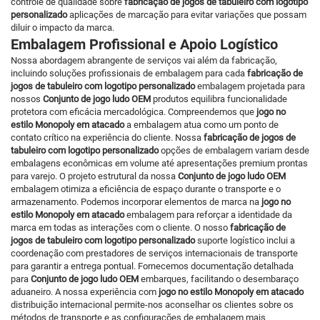
controle de qualidade sobre
fabricação de jogos de tabuleiro com logotipo
personalizado
aplicações de marcação para evitar variações que possam
diluir o impacto da marca.
Embalagem Profissional e Apoio Logístico
Nossa abordagem abrangente de serviços vai além da fabricação,
incluindo soluções profissionais de embalagem para cada
fabricação de
jogos de tabuleiro com logotipo personalizado
embalagem projetada para
nossos
Conjunto de jogo ludo OEM
produtos equilibra funcionalidade
protetora com eficácia mercadológica. Compreendemos que
jogo no
estilo Monopoly em atacado
a embalagem atua como um ponto de
contato crítico na experiência do cliente. Nossa
fabricação de jogos de
tabuleiro com logotipo personalizado
opções de embalagem variam desde
embalagens econômicas em volume até apresentações premium prontas
para varejo. O projeto estrutural da nossa
Conjunto de jogo ludo OEM
embalagem otimiza a eficiência de espaço durante o transporte e o
armazenamento. Podemos incorporar elementos de marca na
jogo no
estilo Monopoly em atacado
embalagem para reforçar a identidade da
marca em todas as interações com o cliente. O nosso
fabricação de
jogos de tabuleiro com logotipo personalizado
suporte logístico inclui a
coordenação com prestadores de serviços internacionais de transporte
para garantir a entrega pontual. Fornecemos documentação detalhada
para
Conjunto de jogo ludo OEM
embarques, facilitando o desembaraço
aduaneiro. A nossa experiência com
jogo no estilo Monopoly em atacado
distribuição internacional permite-nos aconselhar os clientes sobre os
métodos de transporte e as configurações de embalagem mais