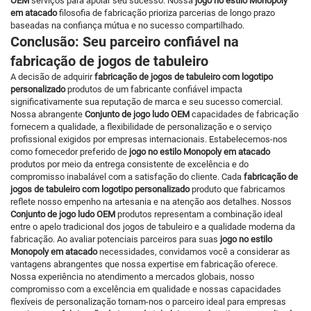
OEM
serviços para apoiar seu sucesso. Nossa
jogo no estilo Monopoly
em atacado
filosofia de fabricação prioriza parcerias de longo prazo
baseadas na confiança mútua e no sucesso compartilhado.
Conclusão: Seu parceiro confiável na
fabricação de jogos de tabuleiro
A decisão de adquirir
fabricação de jogos de tabuleiro com logotipo
personalizado
produtos de um fabricante confiável impacta
significativamente sua reputação de marca e seu sucesso comercial.
Nossa abrangente
Conjunto de jogo ludo OEM
capacidades de fabricação
fornecem a qualidade, a flexibilidade de personalização e o serviço
profissional exigidos por empresas internacionais. Estabelecemos-nos
como fornecedor preferido de
jogo no estilo Monopoly em atacado
produtos por meio da entrega consistente de excelência e do
compromisso inabalável com a satisfação do cliente. Cada
fabricação de
jogos de tabuleiro com logotipo personalizado
produto que fabricamos
reflete nosso empenho na artesania e na atenção aos detalhes. Nossos
Conjunto de jogo ludo OEM
produtos representam a combinação ideal
entre o apelo tradicional dos jogos de tabuleiro e a qualidade moderna da
fabricação. Ao avaliar potenciais parceiros para suas
jogo no estilo
Monopoly em atacado
necessidades, convidamos você a considerar as
vantagens abrangentes que nossa expertise em fabricação oferece.
Nossa experiência no atendimento a mercados globais, nosso
compromisso com a excelência em qualidade e nossas capacidades
flexíveis de personalização tornam-nos o parceiro ideal para empresas