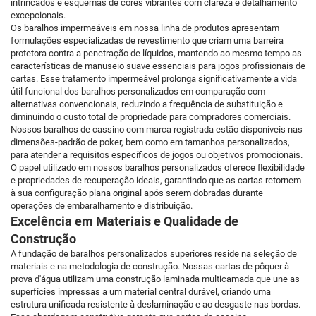
intrincados e esquemas de cores vibrantes com clareza e detalhamento
excepcionais.
Os baralhos impermeáveis em nossa linha de produtos apresentam
formulações especializadas de revestimento que criam uma barreira
protetora contra a penetração de líquidos, mantendo ao mesmo tempo as
características de manuseio suave essenciais para jogos profissionais de
cartas. Esse tratamento impermeável prolonga significativamente a vida
útil funcional dos baralhos personalizados em comparação com
alternativas convencionais, reduzindo a frequência de substituição e
diminuindo o custo total de propriedade para compradores comerciais.
Nossos baralhos de cassino com marca registrada estão disponíveis nas
dimensões-padrão de poker, bem como em tamanhos personalizados,
para atender a requisitos específicos de jogos ou objetivos promocionais.
O papel utilizado em nossos baralhos personalizados oferece flexibilidade
e propriedades de recuperação ideais, garantindo que as cartas retornem
à sua configuração plana original após serem dobradas durante
operações de embaralhamento e distribuição.
Excelência em Materiais e Qualidade de
Construção
A fundação de baralhos personalizados superiores reside na seleção de
materiais e na metodologia de construção. Nossas cartas de pôquer à
prova d'água utilizam uma construção laminada multicamada que une as
superfícies impressas a um material central durável, criando uma
estrutura unificada resistente à deslaminação e ao desgaste nas bordas.