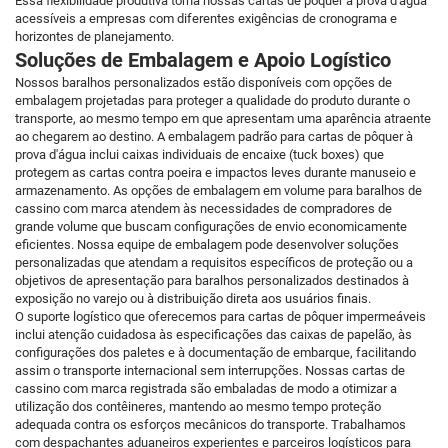
Essa flexibilidade produtiva torna nossas cartas de pôquer à prova d'água
acessíveis a empresas com diferentes exigências de cronograma e
horizontes de planejamento.
Soluções de Embalagem e Apoio Logístico
Nossos baralhos personalizados estão disponíveis com opções de
embalagem projetadas para proteger a qualidade do produto durante o
transporte, ao mesmo tempo em que apresentam uma aparência atraente
ao chegarem ao destino. A embalagem padrão para cartas de pôquer à
prova d'água inclui caixas individuais de encaixe (tuck boxes) que
protegem as cartas contra poeira e impactos leves durante manuseio e
armazenamento. As opções de embalagem em volume para baralhos de
cassino com marca atendem às necessidades de compradores de
grande volume que buscam configurações de envio economicamente
eficientes. Nossa equipe de embalagem pode desenvolver soluções
personalizadas que atendam a requisitos específicos de proteção ou a
objetivos de apresentação para baralhos personalizados destinados à
exposição no varejo ou à distribuição direta aos usuários finais.
O suporte logístico que oferecemos para cartas de pôquer impermeáveis
inclui atenção cuidadosa às especificações das caixas de papelão, às
configurações dos paletes e à documentação de embarque, facilitando
assim o transporte internacional sem interrupções. Nossas cartas de
cassino com marca registrada são embaladas de modo a otimizar a
utilização dos contêineres, mantendo ao mesmo tempo proteção
adequada contra os esforços mecânicos do transporte. Trabalhamos
com despachantes aduaneiros experientes e parceiros logísticos para