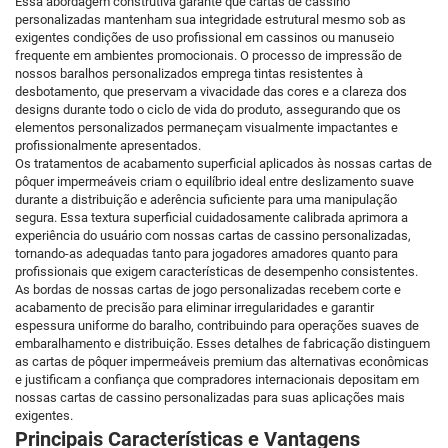
Essa abordagem construtiva garante que cartas de cassino
personalizadas mantenham sua integridade estrutural mesmo sob as
exigentes condições de uso profissional em cassinos ou manuseio
frequente em ambientes promocionais. O processo de impressão de
nossos baralhos personalizados emprega tintas resistentes à
desbotamento, que preservam a vivacidade das cores e a clareza dos
designs durante todo o ciclo de vida do produto, assegurando que os
elementos personalizados permaneçam visualmente impactantes e
profissionalmente apresentados.
Os tratamentos de acabamento superficial aplicados às nossas cartas de
pôquer impermeáveis criam o equilíbrio ideal entre deslizamento suave
durante a distribuição e aderência suficiente para uma manipulação
segura. Essa textura superficial cuidadosamente calibrada aprimora a
experiência do usuário com nossas cartas de cassino personalizadas,
tornando-as adequadas tanto para jogadores amadores quanto para
profissionais que exigem características de desempenho consistentes.
As bordas de nossas cartas de jogo personalizadas recebem corte e
acabamento de precisão para eliminar irregularidades e garantir
espessura uniforme do baralho, contribuindo para operações suaves de
embaralhamento e distribuição. Esses detalhes de fabricação distinguem
as cartas de pôquer impermeáveis premium das alternativas econômicas
e justificam a confiança que compradores internacionais depositam em
nossas cartas de cassino personalizadas para suas aplicações mais
exigentes.
Principais Características e Vantagens