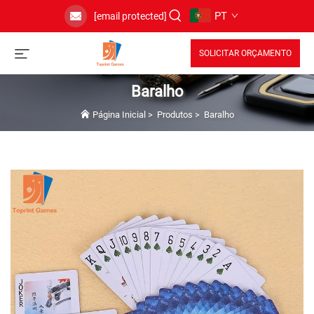
PT
[email protected]
SOLICITAR ORÇAMENTO
Baralho
Página Inicial
>
Produtos
>
Baralho