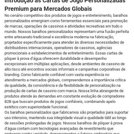
Introdução às Cartas de Jogo Personalizadas
Premium para Mercados Globais
No cenário competitivo dos produtos de jogos e entretenimento, baralhos
personalizados emergiram como ferramentas essenciais para promoção
de marcas, operações de cassinos e atividades recreativas em todo o
mundo. Nossos baralhos personalizados representam uma fusão perfeita
entre artesanato tradicional e excelência moderna na fabricação,
projetados especificamente para atender às diversas necessidades de
distribuidores internacionais, operadores de cassinos, agências
promocionais e estabelecimentos de entretenimento. Essas cartas de
pôquer à prova d’água oferecem durabilidade e desempenho
excepcionais em múltiplas aplicações, desde ambientes de cassino de
alto risco até encontros sociais informais e campanhas corporativas de
branding. Como fabricante confiável com vasta experiência no
atendimento a mercados globais, compreendemos a importância crítica
da qualidade, da consistência e da flexibilidade de personalização na
produção de cartas de cassino com marca. Nossa linha abrangente de
produtos atende às demandas em constante evolução de compradores
B2B que buscam produtos de jogos confiáveis, combinando apelo
estético com superioridade funcional.
Os baralhos personalizados que fabricamos são projetados para suportar
uso intensivo, mantendo sua integridade visual e qualidade tátil ao longo
de sessões prolongadas de jogos. Nossos baralhos de pôquer à prova
d’água contam com tecnologias avançadas de revestimento que
protegem contra umidade, derramamentos e fatores ambientais que