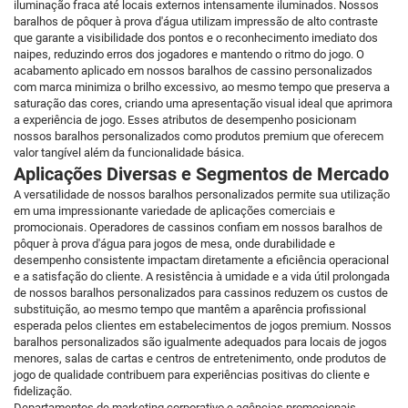
iluminação fraca até locais externos intensamente iluminados. Nossos
baralhos de pôquer à prova d'água utilizam impressão de alto contraste
que garante a visibilidade dos pontos e o reconhecimento imediato dos
naipes, reduzindo erros dos jogadores e mantendo o ritmo do jogo. O
acabamento aplicado em nossos baralhos de cassino personalizados
com marca minimiza o brilho excessivo, ao mesmo tempo que preserva a
saturação das cores, criando uma apresentação visual ideal que aprimora
a experiência de jogo. Esses atributos de desempenho posicionam
nossos baralhos personalizados como produtos premium que oferecem
valor tangível além da funcionalidade básica.
Aplicações Diversas e Segmentos de Mercado
A versatilidade de nossos baralhos personalizados permite sua utilização
em uma impressionante variedade de aplicações comerciais e
promocionais. Operadores de cassinos confiam em nossos baralhos de
pôquer à prova d'água para jogos de mesa, onde durabilidade e
desempenho consistente impactam diretamente a eficiência operacional
e a satisfação do cliente. A resistência à umidade e a vida útil prolongada
de nossos baralhos personalizados para cassinos reduzem os custos de
substituição, ao mesmo tempo que mantêm a aparência profissional
esperada pelos clientes em estabelecimentos de jogos premium. Nossos
baralhos personalizados são igualmente adequados para locais de jogos
menores, salas de cartas e centros de entretenimento, onde produtos de
jogo de qualidade contribuem para experiências positivas do cliente e
fidelização.
Departamentos de marketing corporativo e agências promocionais