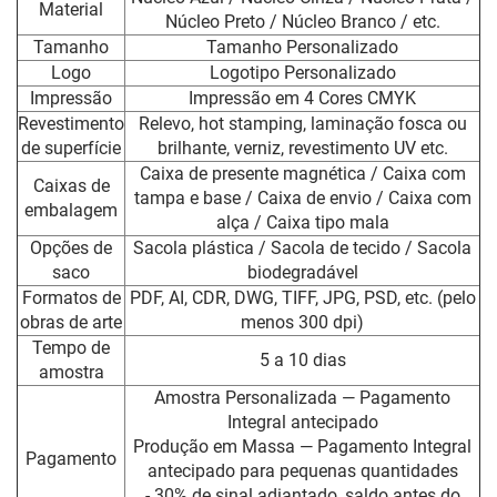
Material
Núcleo Preto / Núcleo Branco / etc.
Tamanho
Tamanho Personalizado
Logo
Logotipo Personalizado
Impressão
Impressão em 4 Cores CMYK
Revestimento
Relevo, hot stamping, laminação fosca ou
de superfície
brilhante, verniz, revestimento UV etc.
Caixa de presente magnética / Caixa com
Caixas de
tampa e base / Caixa de envio / Caixa com
embalagem
alça / Caixa tipo mala
Opções de
Sacola plástica / Sacola de tecido / Sacola
saco
biodegradável
Formatos de
PDF, AI, CDR, DWG, TIFF, JPG, PSD, etc. (pelo
obras de arte
menos 300 dpi)
Tempo de
5 a 10 dias
amostra
Amostra Personalizada — Pagamento
Integral antecipado
Produção em Massa — Pagamento Integral
Pagamento
antecipado para pequenas quantidades
- 30% de sinal adiantado, saldo antes do