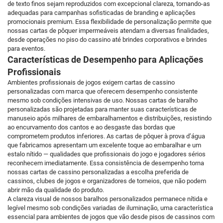
de texto finos sejam reproduzidos com excepcional clareza, tornando-as
adequadas para campanhas sofisticadas de branding e aplicações
promocionais premium. Essa flexibilidade de personalização permite que
nossas cartas de pôquer impermeáveis atendam a diversas finalidades,
desde operações no piso do cassino até brindes corporativos e brindes
para eventos.
Características de Desempenho para Aplicações
Profissionais
Ambientes profissionais de jogos exigem cartas de cassino
personalizadas com marca que oferecem desempenho consistente
mesmo sob condições intensivas de uso. Nossas cartas de baralho
personalizadas são projetadas para manter suas características de
manuseio após milhares de embaralhamentos e distribuições, resistindo
ao encurvamento dos cantos e ao desgaste das bordas que
comprometem produtos inferiores. As cartas de pôquer à prova d’água
que fabricamos apresentam um excelente toque ao embaralhar e um
estalo nítido — qualidades que profissionais do jogo e jogadores sérios
reconhecem imediatamente. Essa consistência de desempenho torna
nossas cartas de cassino personalizadas a escolha preferida de
cassinos, clubes de jogos e organizadores de torneios, que não podem
abrir mão da qualidade do produto.
A clareza visual de nossos baralhos personalizados permanece nítida e
legível mesmo sob condições variadas de iluminação, uma característica
essencial para ambientes de jogos que vão desde pisos de cassinos com