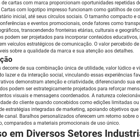
os de cartas com marca proporcionam oportunidades repetidas d
. Cartas com logotipo impresso funcionam como gatilhos de co
ário inicial, até seus círculos sociais. O tamanho compacto e 
, conferências e eventos promocionais, onde fatores como tran
ficos, transcendendo fronteiras etárias, culturais e geográfi
os podem ser projetados para incorporar conteúdos educativos
s em veículos estratégicos de comunicação. O valor percebido d
veis sobre a qualidade da marca e sua atenção aos detalhes.
oção
 decorre de sua combinação única de utilidade, valor lúdico e 
o lazer e da interação social, vinculando essas experiências f
rativos demonstram atenção e criatividade, diferenciando sua e
dos podem ser estrategicamente projetados para reforçar mens
ntos visuais e mensagens coordenados. A natureza colecionáve
lidade do cliente quando concebidos como edições limitadas ou
 estratégias integradas de marketing, apoiando objetivos que
 de canal. Baralhos personalizados oferecem um retorno sobre o
o, comparados a materiais promocionais de uso único.
o em Diversos Setores Industri