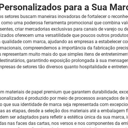
 Personalizados para a Sua Mar
os setores buscam maneiras inovadoras de fortalecer o reconhe
am como uma poderosa ferramenta promocional que combina valo
sentes, criar mercadorias exclusivas para canais de varejo ou 
nalizados oferecem uma versatilidade que poucos outros produ
alta qualidade com marca, ajudando as empresas a estabelecer 
nacionais, compreendemos a importância da fabricação precisa,
s representam muito mais do que simples itens de entretenime
 destinatários, garantindo exposição prolongada à sua mensag
mpresas de setores tão diversos quanto hospitalidade e entrete
m materiais de papel premium que garantem durabilidade, excel
rsonalizados é produzido por meio de processos avançados de 
do que sua identidade de marca seja representada com excepcion
as as etapas, desde a seleção dos materiais até a embalagem fi
em ser adaptados para refletir a estética única da sua marca, i
adas nas faces das cartas, nos versos e nos componentes da e