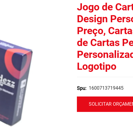
Jogo de Car
Design Pers
Preço, Cart
de Cartas P
Personaliza
Logotipo
1600713719445
Spu:
SOLICITAR ORÇAM