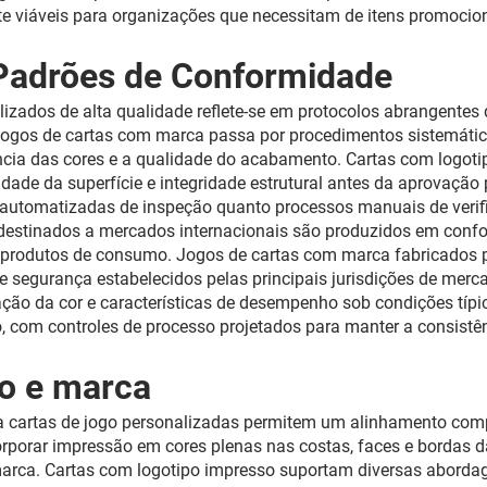
 viáveis para organizações que necessitam de itens promocio
 Padrões de Conformidade
zados de alta qualidade reflete-se em protocolos abrangentes
 jogos de cartas com marca passa por procedimentos sistemátic
ência das cores e a qualidade do acabamento. Cartas com logo
idade da superfície e integridade estrutural antes da aprovaç
 automatizadas de inspeção quanto processos manuais de verif
s destinados a mercados internacionais são produzidos em con
 a produtos de consumo. Jogos de cartas com marca fabricados 
de segurança estabelecidos pelas principais jurisdições de me
xação da cor e características de desempenho sob condições tí
, com controles de processo projetados para manter a consistênc
o e marca
a cartas de jogo personalizadas permitem um alinhamento comp
orar impressão em cores plenas nas costas, faces e bordas das
arca. Cartas com logotipo impresso suportam diversas abordag