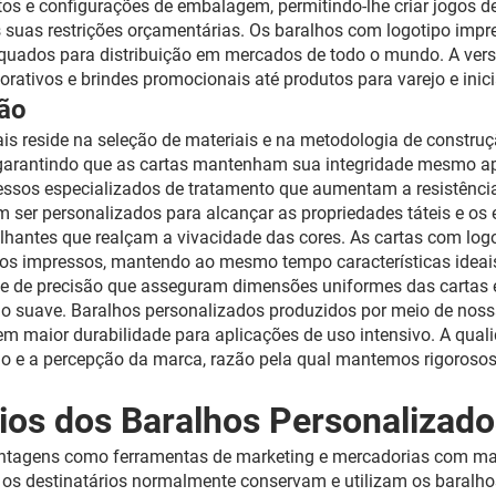
s e configurações de embalagem, permitindo-lhe criar jogos de
às suas restrições orçamentárias. Os baralhos com logotipo im
quados para distribuição em mercados de todo o mundo. A vers
porativos e brindes promocionais até produtos para varejo e inic
ção
s reside na seleção de materiais e na metodologia de construçã
dade, garantindo que as cartas mantenham sua integridade mesm
ssos especializados de tratamento que aumentam a resistência
ser personalizados para alcançar as propriedades táteis e os 
ilhantes que realçam a vivacidade das cores. As cartas com log
os impressos, mantendo ao mesmo tempo características ideai
te de precisão que asseguram dimensões uniformes das cartas 
ogo suave. Baralhos personalizados produzidos por meio de no
em maior durabilidade para aplicações de uso intensivo. A qua
o e a percepção da marca, razão pela qual mantemos rigorosos
cios dos Baralhos Personalizad
tagens como ferramentas de marketing e mercadorias com marca
os destinatários normalmente conservam e utilizam os baralhos