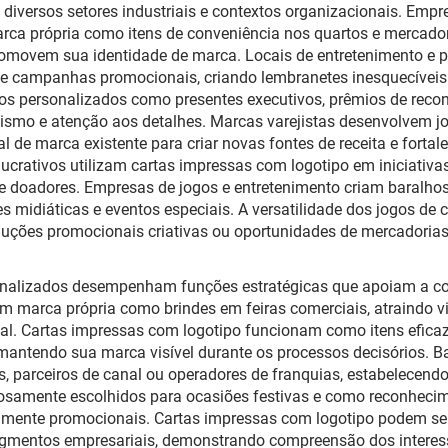
versos setores industriais e contextos organizacionais. Empres
marca própria como itens de conveniência nos quartos e mercado
movem sua identidade de marca. Locais de entretenimento e p
 e campanhas promocionais, criando lembranetes inesquecíve
os personalizados como presentes executivos, prêmios de recon
alismo e atenção aos detalhes. Marcas varejistas desenvolvem 
l de marca existente para criar novas fontes de receita e forta
 lucrativos utilizam cartas impressas com logotipo em iniciati
e doadores. Empresas de jogos e entretenimento criam baralh
s midiáticas e eventos especiais. A versatilidade dos jogos de
luções promocionais criativas ou oportunidades de mercadoria
sonalizados desempenham funções estratégicas que apoiam a c
m marca própria como brindes em feiras comerciais, atraindo vi
ial. Cartas impressas com logotipo funcionam como itens eficaz
 mantendo sua marca visível durante os processos decisórios. 
, parceiros de canal ou operadores de franquias, estabelecendo 
samente escolhidos para ocasiões festivas e como reconhecim
mente promocionais. Cartas impressas com logotipo podem ser p
egmentos empresariais, demonstrando compreensão dos interess