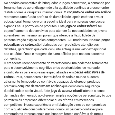
No cenário competitivo de brinquedos e jogos educativos, a demanda por
ferramentas de aprendizagem de alta qualidade continua a crescer entre
distribuidores e varejistas internacionais. O
conjunto de xadrez em acrílico
representa uma fusão perfeita de durabilidade, apelo estético e valor
educacional, tornando-o uma escolha ideal para empresas que buscam
expandir seus portfólios de produtos. Este
jogo de xadrez infantil
foi
especificamente desenvolvido para atender às necessidades de jovens
aprendizes, ao mesmo tempo em que oferece a flexibilidade de
personalização exigida pelos compradores B2B modernos. Nossas
peças
educativas de xadrez
são fabricadas com precisão e atenção aos
detalhes, garantindo que cada conjunto entregue um valor excepcional
aos usuários finais e margens de lucro sólidas para nossos parceiros
comerciais.
O crescente reconhecimento do xadrez como uma poderosa ferramenta
para o desenvolvimento cognitivo criou oportunidades de mercado
significativas para empresas especializadas em
peças educativas de
xadrez
. Pais, educadores e instituições de todo o mundo buscam
ativamente fornecedores confiáveis capazes de oferecer produtos
premium
conjunto de xadrez em acrílico
que combinem segurança,
durabilidade e apelo visual. Este
jogo de xadrez infantil
atende a essas
demandas de mercado ao oferecer amplas opções de personalização que
permitem às empresas diferenciar suas ofertas em mercados
competitivos. Nossa experiência em fabricação e nosso compromisso
com a qualidade consolidaram-nos como um parceiro confiável para
compradores internacionais que buscam fontes confiáveis de
peças