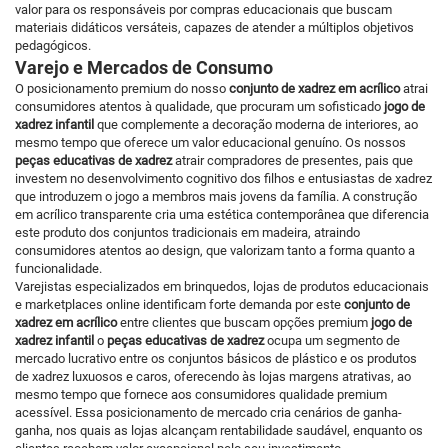
valor para os responsáveis por compras educacionais que buscam
materiais didáticos versáteis, capazes de atender a múltiplos objetivos
pedagógicos.
Varejo e Mercados de Consumo
O posicionamento premium do nosso
conjunto de xadrez em acrílico
atrai
consumidores atentos à qualidade, que procuram um sofisticado
jogo de
xadrez infantil
que complemente a decoração moderna de interiores, ao
mesmo tempo que oferece um valor educacional genuíno. Os nossos
peças educativas de xadrez
atrair compradores de presentes, pais que
investem no desenvolvimento cognitivo dos filhos e entusiastas de xadrez
que introduzem o jogo a membros mais jovens da família. A construção
em acrílico transparente cria uma estética contemporânea que diferencia
este produto dos conjuntos tradicionais em madeira, atraindo
consumidores atentos ao design, que valorizam tanto a forma quanto a
funcionalidade.
Varejistas especializados em brinquedos, lojas de produtos educacionais
e marketplaces online identificam forte demanda por este
conjunto de
xadrez em acrílico
entre clientes que buscam opções premium
jogo de
xadrez infantil
o
peças educativas de xadrez
ocupa um segmento de
mercado lucrativo entre os conjuntos básicos de plástico e os produtos
de xadrez luxuosos e caros, oferecendo às lojas margens atrativas, ao
mesmo tempo que fornece aos consumidores qualidade premium
acessível. Essa posicionamento de mercado cria cenários de ganha-
ganha, nos quais as lojas alcançam rentabilidade saudável, enquanto os