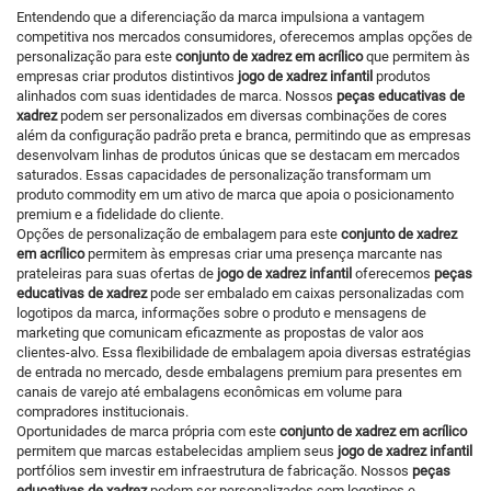
Entendendo que a diferenciação da marca impulsiona a vantagem
competitiva nos mercados consumidores, oferecemos amplas opções de
personalização para este
conjunto de xadrez em acrílico
que permitem às
empresas criar produtos distintivos
jogo de xadrez infantil
produtos
alinhados com suas identidades de marca. Nossos
peças educativas de
xadrez
podem ser personalizados em diversas combinações de cores
além da configuração padrão preta e branca, permitindo que as empresas
desenvolvam linhas de produtos únicas que se destacam em mercados
saturados. Essas capacidades de personalização transformam um
produto commodity em um ativo de marca que apoia o posicionamento
premium e a fidelidade do cliente.
Opções de personalização de embalagem para este
conjunto de xadrez
em acrílico
permitem às empresas criar uma presença marcante nas
prateleiras para suas ofertas de
jogo de xadrez infantil
oferecemos
peças
educativas de xadrez
pode ser embalado em caixas personalizadas com
logotipos da marca, informações sobre o produto e mensagens de
marketing que comunicam eficazmente as propostas de valor aos
clientes-alvo. Essa flexibilidade de embalagem apoia diversas estratégias
de entrada no mercado, desde embalagens premium para presentes em
canais de varejo até embalagens econômicas em volume para
compradores institucionais.
Oportunidades de marca própria com este
conjunto de xadrez em acrílico
permitem que marcas estabelecidas ampliem seus
jogo de xadrez infantil
portfólios sem investir em infraestrutura de fabricação. Nossos
peças
educativas de xadrez
podem ser personalizados com logotipos e