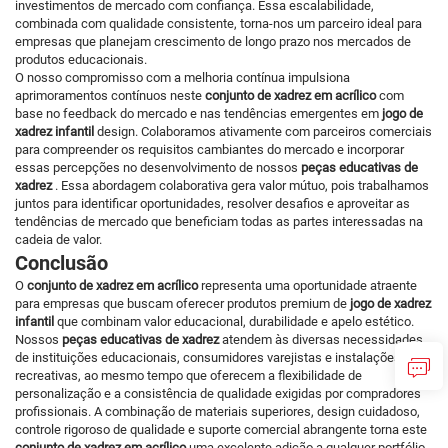
investimentos de mercado com confiança. Essa escalabilidade,
combinada com qualidade consistente, torna-nos um parceiro ideal para
empresas que planejam crescimento de longo prazo nos mercados de
produtos educacionais.
O nosso compromisso com a melhoria contínua impulsiona
aprimoramentos contínuos neste
conjunto de xadrez em acrílico
com
base no feedback do mercado e nas tendências emergentes em
jogo de
xadrez infantil
design. Colaboramos ativamente com parceiros comerciais
para compreender os requisitos cambiantes do mercado e incorporar
essas percepções no desenvolvimento de nossos
peças educativas de
xadrez
. Essa abordagem colaborativa gera valor mútuo, pois trabalhamos
juntos para identificar oportunidades, resolver desafios e aproveitar as
tendências de mercado que beneficiam todas as partes interessadas na
cadeia de valor.
Conclusão
O
conjunto de xadrez em acrílico
representa uma oportunidade atraente
para empresas que buscam oferecer produtos premium de
jogo de xadrez
infantil
que combinam valor educacional, durabilidade e apelo estético.
Nossos
peças educativas de xadrez
atendem às diversas necessidades
de instituições educacionais, consumidores varejistas e instalações
recreativas, ao mesmo tempo que oferecem a flexibilidade de
personalização e a consistência de qualidade exigidas por compradores
profissionais. A combinação de materiais superiores, design cuidadoso,
controle rigoroso de qualidade e suporte comercial abrangente torna este
conjunto de xadrez em acrílico
uma excelente adição a qualquer portfólio