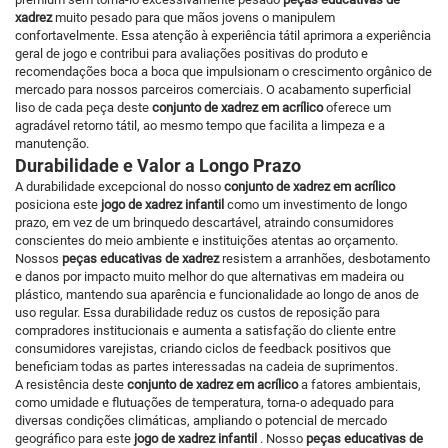
xadrez
muito pesado para que mãos jovens o manipulem
confortavelmente. Essa atenção à experiência tátil aprimora a experiência
geral de jogo e contribui para avaliações positivas do produto e
recomendações boca a boca que impulsionam o crescimento orgânico de
mercado para nossos parceiros comerciais. O acabamento superficial
liso de cada peça deste
conjunto de xadrez em acrílico
oferece um
agradável retorno tátil, ao mesmo tempo que facilita a limpeza e a
manutenção.
Durabilidade e Valor a Longo Prazo
A durabilidade excepcional do nosso
conjunto de xadrez em acrílico
posiciona este
jogo de xadrez infantil
como um investimento de longo
prazo, em vez de um brinquedo descartável, atraindo consumidores
conscientes do meio ambiente e instituições atentas ao orçamento.
Nossos
peças educativas de xadrez
resistem a arranhões, desbotamento
e danos por impacto muito melhor do que alternativas em madeira ou
plástico, mantendo sua aparência e funcionalidade ao longo de anos de
uso regular. Essa durabilidade reduz os custos de reposição para
compradores institucionais e aumenta a satisfação do cliente entre
consumidores varejistas, criando ciclos de feedback positivos que
beneficiam todas as partes interessadas na cadeia de suprimentos.
A resistência deste
conjunto de xadrez em acrílico
a fatores ambientais,
como umidade e flutuações de temperatura, torna-o adequado para
diversas condições climáticas, ampliando o potencial de mercado
geográfico para este
jogo de xadrez infantil
. Nosso
peças educativas de