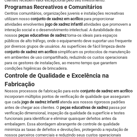
clientes recebem valor excepcional pelo seu investimento.
Programas Recreativos e Comunitários
Centros comunitários, organizações juvenis e instalações recreativas
utilizam nosso
conjunto de xadrez em acrílico
para proporcionar
atividades envolventes
jogo de xadrez infantil
atividades que promovem a
interação social e o desenvolvimento intelectual. A durabilidade dos
nossos
peças educativas de xadrez
torna-os ideais para espaços
públicos de alto tráfego, onde o equipamento deve suportar uso frequente
por diversos grupos de usuários. As superfícies de fácil limpeza deste
conjunto de xadrez em acrílico
simplificam os protocolos de manutenção
em ambientes de uso compartilhado, reduzindo os custos operacionais
para os gestores de instalações, ao mesmo tempo que garantem
condições higiênicas de brincadeira.
Controle de Qualidade e Excelência na
Fabricação
Nossos processos de fabricação para este
conjunto de xadrez em acrílico
incorporam múltiplos pontos de verificação de qualidade que asseguram
que cada
jogo de xadrez infantil
atenda aos nossos rigorosos padrões
antes de chegar aos clientes. O
peças educativas de xadrez
passa por
verificação dimensional, inspeção da qualidade da superfície e testes
funcionais para identificar e eliminar quaisquer defeitos antes da
embalagem. Essa abordagem abrangente de controle de qualidade
minimiza as taxas de defeitos e devoluções, protegendo a reputação de
nossos parceiros comerciais e reduzindo seus custos operacionais