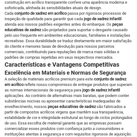
construção em acrílico transparente confere uma aparência moderna e
sofisticada, alinhada às sensibilidades atuais de design.
Cada
conjunto de xadrez em acrílico
passa por rigorosos processos de
inspeção de qualidade para garantir que cada
jogo de xadrez infantil
atenda aos nossos padrões exigentes antes do embarque. Os
peças
educativas de xadrez
são projetados para suportar o desgaste causado
pelo uso frequente em ambientes educacionais, familiares e instalações
recreativas. Essa durabilidade se traduz diretamente em maior satisfação
do cliente e menores taxas de devolução para nossos parceiros
comerciais, contribuindo para reputações de marca mais sólidas e
padrões de compras repetidas em seus respectivos mercados.
Características e Vantagens Competitivas
Excelência em Materiais e Normas de Segurança
A seleção de materiais acrílicos premium para este
conjunto de xadrez
em acrílico
reflete nosso compromisso de entregar produtos que superam
as normas internacionais de segurança para
jogo de xadrez infantil
aplicações. Ao contrário de alternativas mais baratas, que podem conter
substâncias nocivas ou apresentar características inadequadas de
envelhecimento, nossos
peças educativas de xadrez
são fabricados a
partir de compostos acrílicos virgens que mantêm sua transparência,
estabilidade de cor e integridade estrutural ao longo de ciclos prolongados
de uso. Essa escolha de material garante que as empresas possam
comercializar esses produtos com confiança junto a consumidores e
instituições atentas à segurança e com requisitos rigorosos de aquisição.