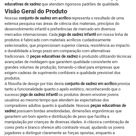
educativas de xadrez
que atendam rigorosos padrões de qualidade.
Visão Geral do Produto
Nossas
conjunto de xadrez em acrílico
representa o resultado de uma
extensa pesquisa nas áreas de ciência dos materiais, princípios do
desenvolvimento infantil e preferências de mercado em diversos
mercados internacionais. Cada
jogo de xadrez infantil
em nossa linha de
produtos é fabricado com materiais acrílicos cuidadosamente
selecionados, que proporcionam superior clareza, resistência ao impacto
e durabilidade a longo prazo em comparação com alternativas
tradicionais. O
peças educativas de xadrez
é produzido utilizando técnicas
avançadas de moldagem que garantem qualidade consistente em
grandes volumes de produção, tornando-o ideal para empresas que
exigem cadeias de suprimento confiáveis e qualidade previsível dos
produtos.
A filosofia de design por trás desta
conjunto de xadrez em acrílico
prioriza
tanto a funcionalidade quanto o apelo estético, reconhecendo que o
sucesso
jogo de xadrez infantil
os produtos devem envolver jovens
usuários ao mesmo tempo que atendem às expectativas dos
compradores adultos quanto à qualidade. Nossos
peças educativas de
xadrez
possuem bordas arredondadas, dimensões ergonômicas que
garantem um bom aperto e distribuição de peso que facilita a
manipulação por crianças de diversas idades. A clássica combinação de
cores preto e branco oferece alto contraste visual, ajudando os jovens
jogadores a distinguir claramente as forças opostas, enquanto a