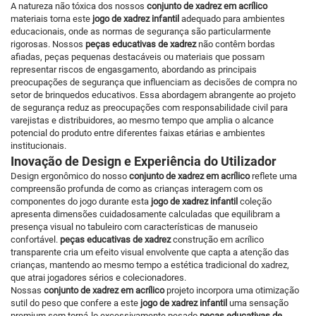
A natureza não tóxica dos nossos
conjunto de xadrez em acrílico
materiais torna este
jogo de xadrez infantil
adequado para ambientes
educacionais, onde as normas de segurança são particularmente
rigorosas. Nossos
peças educativas de xadrez
não contêm bordas
afiadas, peças pequenas destacáveis ou materiais que possam
representar riscos de engasgamento, abordando as principais
preocupações de segurança que influenciam as decisões de compra no
setor de brinquedos educativos. Essa abordagem abrangente ao projeto
de segurança reduz as preocupações com responsabilidade civil para
varejistas e distribuidores, ao mesmo tempo que amplia o alcance
potencial do produto entre diferentes faixas etárias e ambientes
institucionais.
Inovação de Design e Experiência do Utilizador
Design ergonômico do nosso
conjunto de xadrez em acrílico
reflete uma
compreensão profunda de como as crianças interagem com os
componentes do jogo durante esta
jogo de xadrez infantil
coleção
apresenta dimensões cuidadosamente calculadas que equilibram a
presença visual no tabuleiro com características de manuseio
confortável.
peças educativas de xadrez
construção em acrílico
transparente cria um efeito visual envolvente que capta a atenção das
crianças, mantendo ao mesmo tempo a estética tradicional do xadrez,
que atrai jogadores sérios e colecionadores.
Nossas
conjunto de xadrez em acrílico
projeto incorpora uma otimização
sutil do peso que confere a este
jogo de xadrez infantil
uma sensação
premium sem torná-lo excessivamente pesado
peças educativas de