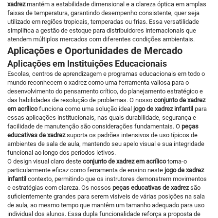
xadrez
mantém a estabilidade dimensional e a clareza óptica em amplas
faixas de temperatura, garantindo desempenho consistente, quer seja
utilizado em regiões tropicais, temperadas ou frias. Essa versatilidade
simplifica a gestão de estoque para distribuidores internacionais que
atendem múltiplos mercados com diferentes condições ambientais.
Aplicações e Oportunidades de Mercado
Aplicações em Instituições Educacionais
Escolas, centros de aprendizagem e programas educacionais em todo o
mundo reconhecem o xadrez como uma ferramenta valiosa para o
desenvolvimento do pensamento crítico, do planejamento estratégico e
das habilidades de resolução de problemas. O nosso
conjunto de xadrez
em acrílico
funciona como uma solução ideal
jogo de xadrez infantil
para
essas aplicações institucionais, nas quais durabilidade, segurança e
facilidade de manutenção são considerações fundamentais. O
peças
educativas de xadrez
suporta os padrões intensivos de uso típicos de
ambientes de sala de aula, mantendo seu apelo visual e sua integridade
funcional ao longo dos períodos letivos.
O design visual claro deste
conjunto de xadrez em acrílico
torna-o
particularmente eficaz como ferramenta de ensino neste
jogo de xadrez
infantil
contexto, permitindo que os instrutores demonstrem movimentos
e estratégias com clareza. Os nossos
peças educativas de xadrez
são
suficientemente grandes para serem visíveis de várias posições na sala
de aula, ao mesmo tempo que mantêm um tamanho adequado para uso
individual dos alunos. Essa dupla funcionalidade reforça a proposta de