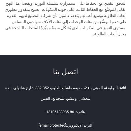
التدفق النقدي مع الحفاظ على استمرارية سلسلة التوريد. وبفضل هذا النهج
القابل للتوسُّع مع الحفاظ الثابت على جودة المكونات، يصبح بمقدور مطوري
ألعاب الطاولة توسيع أعمالهم بثقة، عالمين بأن شركاء التصنيع لديهم القدرة
على دعم التوسُّع من مئات الوحدات إلى مئات الآلاف منها دون المساس
بمستوى التميز في المكونات الذي يُشكِّل سمةً مميِّزةً للمنتجات الناجحة في
مجال ألعاب الطاولة.
اتصل بنا
Add: البوابة 4، المبنى باء 2، حديقة ماشانغ للعلوم، 352-382 شارع شانهاي، بلدة
لينغشي، ونتشو، تشجيانغ، الصين
هاتف:
+86-13106133985
البريد الإلكتروني:
[email protected]