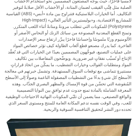
لامسيًّا فاخرًا، حيث يوجِّه المصنِّعون المصممين نحو استخدام الأخشاب
الصلبة مثل قِنَّبِ القيقب لضمان المتانة، أو الأخشاب الأقل صلابةً لتوفير
التكاليف. أما الخيارات البلاستيكية فتتراوح بين مادة «أبس» (ABS) القياسية
للمشاريع الاقتصادية، و«بوليستيرين التأثير العالي» (High-Impact
Polystyrene) للمكونات التي تتطلب مرونةً ومتانةً أثناء اللعب المتكرر.
وتمنح القطع المعدنية المصنوعة من سبائك الزنك أو النحاس الأصفر أو
الألومنيوم وزنًا ملموسًا وإحساسًا فاخرًا يبرِّر ارتفاع سعر الإصدارات
الفاخرة. كما يدرك مصنعو قطع ألعاب الطاولة كيف تؤثر خصائص المواد
على عمليات التصنيع، فيوجِّهون المصممين بعيدًا عن الخيارات التي قد تُعقِّد
الإنتاج أو تُسبِّب نفقاتٍ غير ضرورية. ويوضِّحون المفاضلات بين تكاليف
المواد ومتطلبات القوالب وخيارات التشطيب، ما يمكِّن من اتخاذ قراراتٍ
مستنيرةٍ تتماشى مع توقعات السوق المستهدفة. وتشمل خبرتهم في معالجة
الأسطح كل شيءٍ بدءًا من التشطيبات المصقولة الناعمة وصولًا إلى الأسطح
المُنقوشة التي تحسِّن من قوة الإمساك والمظهر البصري الجذّاب. وهذه
المعرفة الشاملة بالمادة تمنع حدوث عدم توافقٍ بين النوايا التصميمية
والواقع التصنيعي، مما يضمن أن تلبّي المكونات النهائية الاحتياجات الوظيفية
للعب، وفي الوقت نفسه تدعم المكانة العامة للمنتج ومستوى السعر الذي
تحدده دور النشر لتحقيق التنافسية السوقية والربحية.