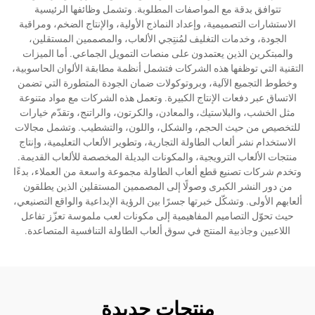
تتوافق بدقة مع المواصفات المطلوبة. وتشمل وظائفها الرئيسية
الاستشارات التصميمية، وإعداد النماذج الأولية، والإنتاج الضخم، ومراقبة
الجودة، وخدمات التغليف لمُنتِجي الألعاب، والمصممين المستقلين،
والمبتكرين الذين يعتمدون على منصات التمويل الجماعي. أما الميزات
التقنية التي توظفها هذه الشركات فتشمل أنظمة مطابقة الألوان الحاسوبية،
وخطوط التجميع الآلية، وبروتوكولات ضمان الجودة المتطورة التي تضمن
الاتساق عبر دفعات الإنتاج الكبيرة. وتعمل هذه الشركات مع مواد متنوعة
مثل الخشب، والبلاستيك، والمعادن، والكرتون، والراتنج، وتقدّم خيارات
للتخصيص من حيث الحجم، والشكل، واللون، والتشطيب. وتشمل مجالات
الاستخدام نشر ألعاب الطاولة التجارية، وتطوير الألعاب التعليمية، وإنتاج
منتجات الألعاب الترويجية، والمكونات البديلة المخصصة للألعاب القديمة.
وتخدم شركات تصنيع قطع ألعاب الطاولة مجموعة واسعة من العملاء، بدءًا
من دور النشر الكبرى وصولًا إلى المصممين المستقلين الذين يطلقون
ألعابهم الأولى. وتشكّل خبرتها جسرًا بين الرؤية الإبداعية والواقع التصنيعي،
حيث تحوّل التصاميم المفاهيمية إلى مكونات لعب ملموسة تعزّز تفاعل
اللاعبين وجاذبية المنتج في سوق ألعاب الطاولة التنافسية المتصاعدة.
منتجات جديدة