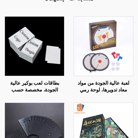
لعبة عالية الجودة من مواد
بطاقات لعب بوكير عالية
معاد تدويرها، لوحة رمي
الجودة، مخصصة حسب
الفؤوس المصغرة المخصصة
الطلب، وقابلة للطباعة
للأطفال، لعبة أهداف آمنة
الفارغة، ومصنوعة من
للعائلة مع فؤوس إسفنجية
البلاستيك PVC المقاوم للماء،
وتُباع بالجملة حسب التصميم
الشخصي ومواصفات الشركة
المصنعة الأصلية (OEM)، مع
أحجام مختلفة للرزمة (Deck