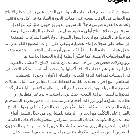
تتفوق شركات تصنيع قطع ألعاب الطاولة في القدرة على زيادة أحجام الإنتاج
مع الحفاظ في الوقت نفسه على معايير الجودة الصارمة في كل وحدة تُنتج.
وتُعد هذه القدرة ضرورية جدًّا للناشرين الذين يواجهون طلبًا غير مؤكد، إذ
تسمح لهم بإطلاق إنتاج أولي محدود يقلل من المخاطر المالية، ثم التوسع
تدريجيًّا في التصنيع مع ازدياد القبول السوقي. وتُحافظ الشركات المصنعة
الراسخة على سجلات إنتاج تفصيلية وتُبقي على أدوات التصنيع (القوالب)، ما
يجعل عمليات إعادة الطلب فعَّالةً ويضمن أن تتطابق الدفعات الجديدة بدقة
مع المواصفات الأصلية. كما تطبِّق أنظمة إدارة الجودة الخاصة بها
بروتوكولات فحص في مراحل متعددة من عملية الإنتاج، لاكتشاف العيوب
قبل أن تنتشر عبر دفعات الإنتاج بأكملها. وتُستخدم أساليب التحكم الإحصائي
في العمليات لمراقبة الدقة البُعدية، واتساق الألوان، وجودة التشطيب
السطحي، مع إجراء تعديلات تلقائية للحفاظ على المعايير حتى أثناء الحملات
التصنيعية الطويلة. ويدرك مصنعو قطع ألعاب الطاولة الأهمية البالغة لتوحُّد
المكونات لضمان نزاهة اللعب، حيث يؤدي استخدام نرد غير متطابق أو
بطاقات مشوَّهة أو رموز ذات أحجام غير متسقة إلى تدهور تجربة المستخدم
وزيادة المرتجعات المكلفة. كما تتمتَّع خبرة هذه الشركات في جدولة الإنتاج
بالقدرة على التكيُّف مع الجداول الزمنية للمشاريع، من خلال تنسيق أنواع
متعددة من المكونات لضمان التسليم المتزامن لمجموعات الألعاب الكاملة
الجاهزة للتجميع والتوزيع. وتدعم إمكانات التخزين الخاصة بها إدارة المخزون
للناشرين الذين يطلبون المكونات على مراحل، مما يخفف الضغط على