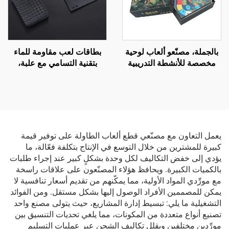
Size)
بالجملة، مصنّعو ألعاب لوحية
بطاقات لعب مقاومة للماء
مخصصة للأنشطة التدريبية
بتقنية التسامي مع علبة،
لفرق العمل: لعبة لوحة
وطباعة أمامية وخلفية للشعار
الفرسان، لعبة لوحة الفرسان
على ورق ذهبي من البلاستيك
للأسرة
PVC، بطاقات لعب بوكير
مخصصة
يعمل التعاون مع مصنّعي قطع ألعاب الطاولة على توفير قيمة
كبيرة للمشترين من خلال التوسع في الإنتاج بتكلفة فعّالة، ما
يؤدي إلى خفض التكاليف لكل وحدة بشكلٍ كبير عند إجراء طلبات
بالكميات الكبيرة. ويحافظ هؤلاء المصنّعون على علاقات راسخة
مع مورِّدي المواد الأولية، مما يمكّنهم من تقديم أسعار تنافسية لا
يمكن للمصممين الأفراد الوصول إليها بشكل مستقل. ومن الفوائد
التشغيلية ما يلي: تبسيط إدارة المشاريع، حيث يتولى مصنع واحد
تصنيع أنواع متعددة من المكونات، مما يلغي تحديات التنسيق بين
مورِّدين مختلفين ويقلل تكاليف الشحن عبر عمليات التسليم