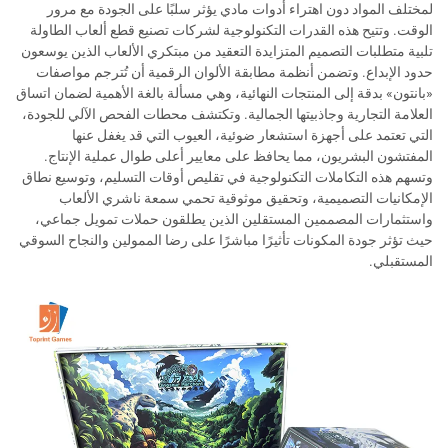
لمختلف المواد دون اهتراء أدوات مادي يؤثر سلبًا على الجودة مع مرور
الوقت. وتتيح هذه القدرات التكنولوجية لشركات تصنيع قطع ألعاب الطاولة
تلبية متطلبات التصميم المتزايدة التعقيد من مبتكري الألعاب الذين يوسعون
حدود الإبداع. وتضمن أنظمة مطابقة الألوان الرقمية أن تُترجم مواصفات
«بانتون» بدقة إلى المنتجات النهائية، وهي مسألة بالغة الأهمية لضمان اتساق
العلامة التجارية وجاذبيتها الجمالية. وتكتشف محطات الفحص الآلي للجودة،
التي تعتمد على أجهزة استشعار ضوئية، العيوب التي قد يغفل عنها
المفتشون البشريون، مما يحافظ على معايير أعلى طوال عملية الإنتاج.
وتسهم هذه التكاملات التكنولوجية في تقليص أوقات التسليم، وتوسيع نطاق
الإمكانيات التصميمية، وتحقيق موثوقية تحمي سمعة ناشري الألعاب
واستثمارات المصممين المستقلين الذين يطلقون حملات تمويل جماعي،
حيث تؤثر جودة المكونات تأثيرًا مباشرًا على رضا الممولين والنجاح السوقي
المستقبلي.