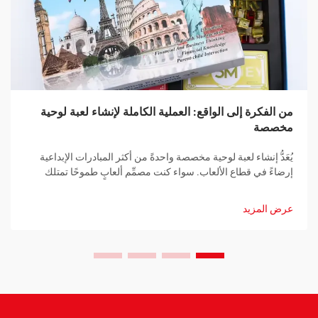
من الفكرة إلى الواقع: العملية الكاملة لإنشاء لعبة لوحية
مخصصة
يُعَدُّ إنشاء لعبة لوحية مخصصة واحدةً من أكثر المبادرات الإبداعية
إرضاءً في قطاع الألعاب. سواء كنت مصمِّم ألعابٍ طموحًا تمتلك
فكرةً ثوريةً، أو شركةً راسخةً تسعى لتطوير أداة ترويجيةٍ فريدةٍ، ...
عرض المزيد