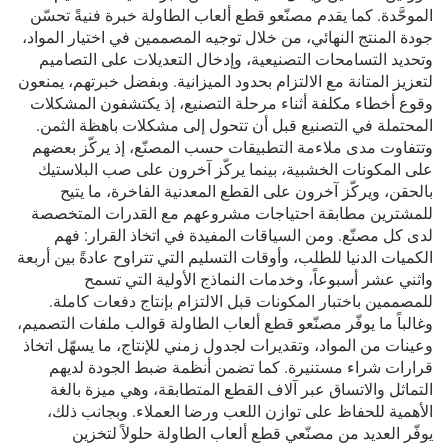
الموحَّدة. كما يقدم مصنّعو قطع ألعاب الطاولة خبرة فنيةً تحسّن
جودة المنتج النهائي، من خلال توجيه المصممين في اختيار المواد،
وتحديد التسامحات التصنيعية، وإدخال التعديلات على التصاميم
لتعزيز المتانة مع الالتزام بحدود الميزانية. وبفضل خبرتهم، يمنعون
وقوع أخطاء مكلفة أثناء مرحلة التصنيع، إذ يكتشفون المشكلات
المحتملة في التصنيع قبل أن تتحول إلى مشكلات باهظة الثمن.
وتتفاوت مدى ملاءمة التطبيقات حسب المصنّع، إذ يركّز بعضهم
على المكونات الخشبية، بينما يركّز آخرون على صب البلاستيك
بالحقن، ويركّز آخرون على القطع المعدنية الفاخرة، ما يتيح
للمشترين مطابقة احتياجات مشروعهم مع القدرات المتخصصة
لدى كل مصنّع. ومن السياقات المفيدة في اتخاذ القرار: فهم
الكميات الدنيا للطلب، وأوقات التسليم التي تتراوح عادةً بين أربعة
واثني عشر أسبوعاً، وخدمات النماذج الأولية التي تسمح
للمصممين باختبار المكونات قبل الالتزام بإنتاج دفعات كاملة.
وغالباً ما يوفّر مصنّعو قطع ألعاب الطاولة قوالب ملفات التصميم،
وعينات من المواد، وتقديرات لجدول زمني للإنتاج، ما يسهّل اتخاذ
قرارات شراء مستنيرة. كما تضمن أنظمة ضبط الجودة لديهم
التماثل والاتساق عبر آلاف القطع المتطابقة، وهي ميزة بالغة
الأهمية للحفاظ على توازن اللعب ورضا العملاء. وبجانب ذلك،
يوفّر العديد من مصنّعي قطع ألعاب الطاولة حلولاً لتخزين