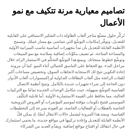
تصاميم معيارية مرنة تتكيف مع نمو
الأعمال
تُركِّز حلول مصنِّع متاجر ألعاب الطاولة ذات التفكير الاستباقي على القابلية
للتعديل، وتوفِّر إمكانيات التوسُّع التي تتماشى مع مسار عملك. وتسمح
الأنظمة القابلة للتعديل بأن تبدأ بتجهيزات أساسية تناسب الميزانية الأولية
والمساحة المتاحة، ثم تضيف مكوِّنات إضافية بسلاسة مع نمو المبيعات
وتوسُّع خطوط منتجاتك. ويمنع هذا التوسُّع التحكُّم في الاستثمار الزائد خلال
مراحل البدء، مع الحفاظ على التناسق الجمالي أثناء النمو. كما أن مرونة
إعادة التكوين تتيح لك الاستجابة لاتجاهات السوق، وتخصيص مساحات أكبر
للفئات الرائجة مثل ألعاب البطاقات التداولية أو إكسسوارات ألعاب الأدوار
دون الحاجة إلى شراء تجهيزات جديدة بالكامل. وتتيح أنظمة الاتصال
القياسية التوسُّع بسهولة، حيث تتكامل الوحدات الجديدة تمامًا مع التركيبات
الحالية، مما يحافظ على القيمة الاستثمارية الأولية. أما قابلية التكيُّف
الموسمي فتتيح تكوينات مؤقتة لموسم المؤتمرات أو العروض الترويجية
الخاصة بالعطلات أو الفعاليات الخاصة، ثم العودة بسرعة إلى التخطيطات
القياسية. ويمتد هذا المرونة ليشمل حالات الانتقال أيضًا، إذ يمكن فكّ
الأنظمة القابلة للتعديل وإعادة تركيبها في مواقع جديدة، ما يحمي استثمارك
في حال انتقالك أو افتتاح مواقع إضافية. ويقدِّم العديد من الشركاء