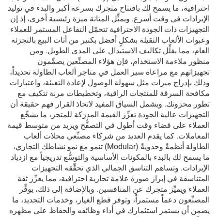
احترافية، ما يسمح لك بافتتاح متجرك بسرعة أكبر والبدء في توليد
الإيرادات في وقت أسرع. ويمثِّل المتانة ميزة رئيسية أخرى، إذ إن
التجهيزات ذات الجودة الاحترافية تتحمّل التفاعل المستمر للعملاء
وعبوات الألعاب الثقيلة بشكلٍ أفضل بكثير من أثاث البيع بالتجزئة
العام، مما يقلِّل تكاليف الاستبدال على المدى الطويل. ومن
منظور ملاءمة الاستخدام، فإن هؤلاء المصنِّعين يصمِّمون
تجهيزاتهم مع مراعاة سير العمل في متاجر ألعاب الطاولة تحديداً،
وذلك بإدراج ميزات مثل سهولة الوصول لإعادة التعبئة، واعتبارات
مكافحة السرقة للمنتجات الراقية، وتخطيطات مرنة تتكيف مع
تطور مخزونك. ويشمل السياق المفيد لاتخاذ القرار فهم حقيقة أن
التجهيزات عالية الجودة تعزِّز القيمة المدرَكة للمتجر، ما يشجِّع
العملاء على قضاء وقت أطول في التصفُّح ويزيد من متوسط قيمة
المعاملات. كما يقدم العديد من شركاء مصنِّعي محلات ألعاب
الطاولة أنظمةً وحدويةً (Modular) تنمو مع نمو نشاطك التجاري،
ما يسمح لك بالبدء بالمكونات الأساسية والتوسُّع تدريجياً مع ازدياد
الإيرادات. وتساهم التناسق الجمالي الذي تحقِّقه التجهيزات
المتناسقة في إبراز صورة علامة تجارية احترافية، مما يعزِّز ثقة
العملاء ويميِّز متجرك عن المنافسين. وبالإضافة إلى ذلك، يوفِّر
المصنِّعون دعماً مستمراً، وتوفر قطع الغيار، وخدمات التجديد، ما
يضمن أن يستمر استثمارك في أداء وظائفه والحفاظ على مظهره