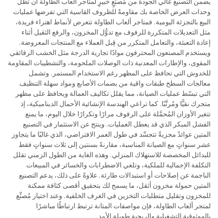
يضمن التصنيع عالي الجودة من مُصنِّعٍ خبيرٍ لمتاجر ألعاب الطاولة أن تظل
وحدات العرض الخاصة بك مقاومةً للظروف القاسية التي تفرضها عمليات
البيع بالتجزئة اليومية. فمتاجر ألعاب الطاولة تتعرض لأنماط اهتراء فريدة،
مثل التعديلات المتكررة للرفوف مع تدوُّل المخزون، والرفع الثقيل أثناء
إعادة التعبئة، والتعامل المتكرر من قِبل العملاء مع المنتجات المعروضة.
ويستخدم المصنعون المحترفون موادًا تجارية الدرجة مثل الخشب الرقائقي
المقوى، والإطارات المعدنية ذات الوصلات الملحومة، والتشطيبات المقاومة
للخدوش التي تحافظ على المظهر رغم الاستخدام المستمر. وتشمل
معالجات السطح طبقات واقية من بصمات الأصابع ومواد سهلة التنظيف
التي تبسّط عمليات الصيانة، مما يقلل تكاليف العمالة ويحافظ على مظهر
متجرك نقيًّا ومُرتَّبًا. كما تراعي الهندسة الإنشائية الأحمال الديناميكية، إذ
تتغير الأوزان المُحمَّلة على الرفوف مرارًا وتكرارًا خلال اليوم، ما يمنع
الفشل المبكر الذي قد يعطل العمليات. وينتج عن الاستثمار في التصنيع
المتين عوائدٌ مجزيةٌ تتجسَّد في طول العمر الافتراضي، الذي غالبًا ما يتجاوز
عشر سنواتٍ مع الصيانة المناسبة، مقارنةً بسنتين إلى ثلاث سنواتٍ فقط
للبدائل المخصصة للاستهلاك المنزلي. وهذه الغاية من الطول الزمني تقلل
التكلفة الإجمالية للملكية، وتلغي الاضطرابات والخسائر في المبيعات
الناجمة عن إصلاحات أو استبدالات طارئة. علاوةً على ذلك، يدعم التصنيع
المتين حمولة مخزون أثقل، ما يسمح لك بتحقيق أقصى كثافة ممكنة
للمخزون وتقليل متطلبات التخزين في الغرف الخلفية. وعند اختيار مُصنِّع
لمتجر ألعاب الطاولة، فإن مواصفات المتانة ترتبط ارتباطًا مباشرًا
بالموثوقية التشغيلية والربحية طويلة الأمد.