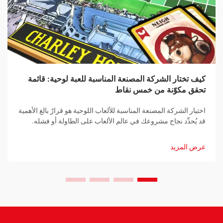
كيف تختار الشركة المصنعة المناسبة للعبة لوحية: قائمة
تحقق مكوّنة من خمس نقاط
اختيار الشركة المصنعة المناسبة للألعاب اللوحية هو قرارٌ بالغ الأهمية
قد يُحدِّد نجاح مشروعك في عالم الألعاب على الطاولة أو فشله.
سواء كنت مصمِّم ألعابٍ محترفًا أو رائد أعمال طموحٍ تدخل سوق
صناعة الألعاب اللوحية لأول مرة، فإن إقامة شراكةٍ مع شركة تصنيعٍ
عرض المزيد
مناسبةٍ تُعدُّ خطوةً جوهريةً نحو تحقيق أهدافك...