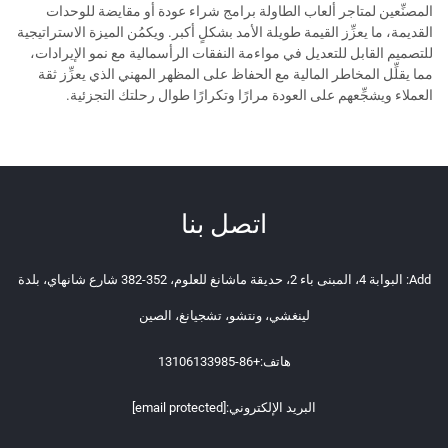
المصنِّعين لمتاجر ألعاب الطاولة برامج شراء عودة أو مقايضة للوحدات
القديمة، ما يعزِّز القيمة طويلة الأمد بشكلٍ أكبر. ويكمُن الميزة الاستراتيجية
للتصميم القابل للتعديل في مواءمة النفقات الرأسمالية مع نمو الإيرادات،
مما يقلِّل المخاطر المالية مع الحفاظ على المظهر المهني الذي يعزِّز ثقة
العملاء ويشجِّعهم على العودة مرارًا وتكرارًا طوال رحلتك التجزئية.
اتصل بنا
Add: البوابة 4، المبنى باء 2، حديقة ماشانغ للعلوم، 352-382 شارع شانهاي، بلدة
لينغشي، ونتشو، تشجيانغ، الصين
هاتف:
+86-13106133985
البريد الإلكتروني:
[email protected]