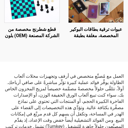
عبوات ترقية بطاقات البوكير
قطع شطرنج مخصصة من
المخصصة، مغلفة بطبقة
الشركة المصنعة (OEM) بلون
فويل، ولعبة بطاقات تداول
أسود وأبيض، مجموعة شطرنج
هولوغرامية
أكريليكية للأطفال لتنمية
الذكاء
العمل مع مُصنِّع متخصص في أرفف وتجهيزات محلات ألعاب
الطاولة يوفِّر فوائد عملية كبيرة تؤثِّر مباشرةً على صافي أرباحك.
أولاً، تتلقَّى حلولاً مخصصةً مصمَّمة خصيصاً لمزيج المخزون الخاص
بك، سواء كنت تبيع ألعاب الورق الخفيفة الوزن، أو الإصدارات
الفاخرة الكبيرة الحجم، أو المنتجات التي تحتوي على نماذج
مصغَّرة بكثافة عالية. وتؤدِّي هذه التخصيصات إلى القضاء على
الهدر في المساحة، وتكفل أن يسهم كل قدم مربَّع في إمكانات
البيع. ومن الفوائد التشغيلية أيضاً خفض وقت الإعداد، إذ يقدِّم
المصنِّعون حلولاً جاهزة للتشغيل (Turnkey) تشمل خدمات تركيب