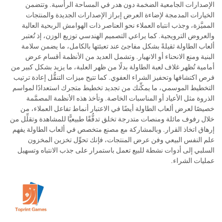
الإصدارات الجامعية الضخمة دون هدر في المساحة الرأسية. وتتضمن
الخيارات المدمجة لإضاءة العرض إبراز الإصدارات الجديدة والمنتجات
المميَّزة، وجذب انتباه العملاء نحو العناصر ذات الهوامش الربحية العالية
والعروض الترويجية. كما يراعي التصميم الهندسي توزيع الوزن، إذ تُعتبر
ألعاب الطاولة ثقيلةً بشكل مفاجئ عند تعبئتها بالكامل، ما يضمن سلامة
البنية ومنع الانحناء أو الانهيار. وتشمل العديد من الأنظمة أقسام عرض
أمامية تُظهر غلاف لعبة الطاولة بدلًا من ظهر العلبة، ما يزيد بشكل كبير من
فرص اكتشافها وتحفيز الشراء العفوي. كما تتيح ميزات التنقُّل إعادة ترتيب
التخطيط الموسمي، ما يمكِّنك من تجديد تخطيط متجرك استعدادًا لمواسم
الذروة مثل الأعياد أو المناسبات الخاصة. وتأخذ هذه الأنظمة المصمَّمة
خصيصًا لعرض ألعاب الطاولة أيضًا في الاعتبار أنماط تفاعل العملاء، من
خلال رفوف مائلة ومنصات متدرجة تخلق تدفُّقًا طبيعيًّا للمشاهدة وتقلِّل من
إرهاق اتخاذ القرار. وبالمشاركة مع مصنع متخصص في ألعاب الطاولة يفهم
علم النفس البيعي وفن عرض المنتجات، فإنك تحوِّل تخزين المخزون
السلبي إلى أدوات نشطة للبيع تعمل باستمرار على جذب الانتباه وتسهيل
عمليات الشراء.