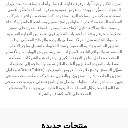
المزايا التكنولوجية آليات رفوف قابلة للضبط، وأنظمة إضاءة مدمجة لإبراز
المنتجات المميَّزة، ووحدات عرض عمودية موفرة للمساحة تُحقِّق أقصى
استفادة ممكنة من مساحة البيع المحدودة. كما تستخدم مرافق الشركات
المصنِّعة المتقدمة لألعاب الطاولة برامج تصميم بمساعدة الحاسوب لإنشاء
رسومات ثلاثية الأبعاد قبل الإنتاج، مما يضمن للعملاء القدرة على تصور
تخطيط متجرهم بدقة. أما عمليات التصنيع فهي تجمع بين النجارة التقليدية
والمواد الحديثة مثل الفولاذ المطلي بالبودرة والزجاج المقسَّى، وذلك
لتحقيق المتانة وجاذبية التصميم. وتمتد التطبيقات لتشمل متاجر الألعاب
المستقلة، والمواقع التابعة للامتيازات التجارية، وورش الهوايات، والأقسام
المخصصة داخل متاجر التجزئة الكبرى. وتدرك هذه الشركات المصنِّعة
المتطلبات الفريدة لقطاع بيع ألعاب الطاولة، ومنها الحاجة إلى تخطيطات
تسهِّل التصفح، ودمج طاولات العروض التوضيحية (Demo Tables)، وحلول
التخزين الخاصة بإدارة المخزون. وبالتعاون مع شركة مصنِّعة متخصصة في
تجهيزات متاجر ألعاب الطاولة، يحصل تجار التجزئة على خبرة متخصصة في
هذا القطاع، ما يحوِّل المساحات البيعية العادية إلى وجهات جذَّابة تشجِّع
العملاء على الاستكشاف والشراء.
منتجات جديدة