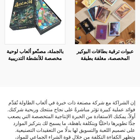
عبوات ترقية بطاقات البوكير
بالجملة، مصنّعو ألعاب لوحية
المخصصة، مغلفة بطبقة
مخصصة للأنشطة التدريبية
فويل، ولعبة بطاقات تداول
لفرق العمل: لعبة لوحة
هولوغرامية
الفرسان، لعبة لوحة الفرسان
للأسرة
إن الشراكة مع شركة مصنعة ذات خبرة في ألعاب الطاولة تُقدِّم
فوائد عملية كبيرة تؤثر مباشرةً على نجاح منتجك وربحية شركتك.
أولاً، يمكنك الاستفادة من الخبرة الإنتاجية المتخصصة التي يصعب
جدًّا تطويرها داخليًّا وبتكلفة باهظة، ما يسمح لك بتركيز الموارد
على تصميم اللعبة والتسويق لها بدلًا من التعقيدات التصنيعية.
وتظهر الكفاءة التكلفة من خلال قوة الشراء الجماعي للمواد،