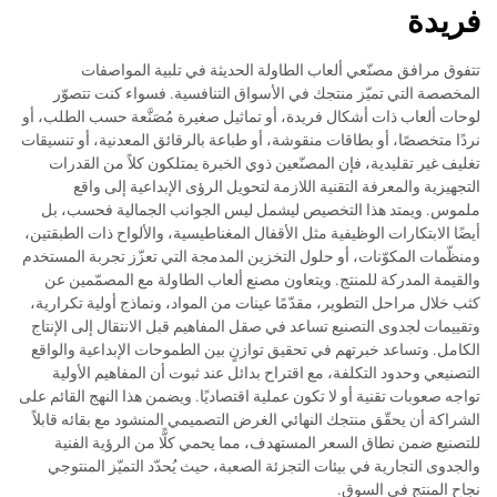
فريدة
تتفوق مرافق مصنّعي ألعاب الطاولة الحديثة في تلبية المواصفات
المخصصة التي تميّز منتجك في الأسواق التنافسية. فسواء كنت تتصوّر
لوحات ألعاب ذات أشكال فريدة، أو تماثيل صغيرة مُصَنَّعة حسب الطلب، أو
نردًا متخصصًا، أو بطاقات منقوشة، أو طباعة بالرقائق المعدنية، أو تنسيقات
تغليف غير تقليدية، فإن المصنّعين ذوي الخبرة يمتلكون كلاً من القدرات
التجهيزية والمعرفة التقنية اللازمة لتحويل الرؤى الإبداعية إلى واقع
ملموس. ويمتد هذا التخصيص ليشمل ليس الجوانب الجمالية فحسب، بل
أيضًا الابتكارات الوظيفية مثل الأقفال المغناطيسية، والألواح ذات الطبقتين،
ومنظّمات المكوّنات، أو حلول التخزين المدمجة التي تعزّز تجربة المستخدم
والقيمة المدركة للمنتج. ويتعاون مصنع ألعاب الطاولة مع المصمّمين عن
كثب خلال مراحل التطوير، مقدّمًا عينات من المواد، ونماذج أولية تكرارية،
وتقييمات لجدوى التصنيع تساعد في صقل المفاهيم قبل الانتقال إلى الإنتاج
الكامل. وتساعد خبرتهم في تحقيق توازنٍ بين الطموحات الإبداعية والواقع
التصنيعي وحدود التكلفة، مع اقتراح بدائل عند ثبوت أن المفاهيم الأولية
تواجه صعوبات تقنية أو لا تكون عملية اقتصاديًا. ويضمن هذا النهج القائم على
الشراكة أن يحقّق منتجك النهائي الغرض التصميمي المنشود مع بقائه قابلاً
للتصنيع ضمن نطاق السعر المستهدف، مما يحمي كلًّا من الرؤية الفنية
والجدوى التجارية في بيئات التجزئة الصعبة، حيث يُحدّد التميّز المنتوجي
نجاح المنتج في السوق.