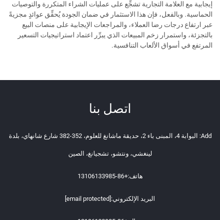
إيجابية مع العلامة التجارية تشجِّع على عمليات الشراء المتكررة والتوصيات
الحماسية. وبالفعل، فإن هذا الاستثمار في ضمان الجودة يُحقِّق عوائدٍ مجزيةً
عبر ارتفاع درجات رضا العملاء، والمراجعات الإيجابية على منصات البيع
بالتجزئة، واستمرار زخم المبيعات الذي يبرِّر اعتماد استراتيجيات التسعير
المرتفع في أسواق الألعاب التنافسية.
اتصل بنا
Add: البوابة 4، المبنى باء 2، حديقة ماشانغ للعلوم، 352-382 شارع شانهاي، بلدة
لينغشي، ونتشو، تشجيانغ، الصين
هاتف:
+86-13106133985
البريد الإلكتروني:
[email protected]