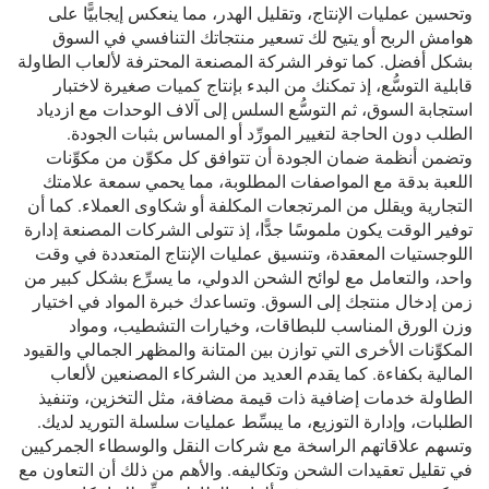
وتحسين عمليات الإنتاج، وتقليل الهدر، مما ينعكس إيجابيًّا على
هوامش الربح أو يتيح لك تسعير منتجاتك التنافسي في السوق
بشكل أفضل. كما توفر الشركة المصنعة المحترفة لألعاب الطاولة
قابلية التوسُّع، إذ تمكنك من البدء بإنتاج كميات صغيرة لاختبار
استجابة السوق، ثم التوسُّع السلس إلى آلاف الوحدات مع ازدياد
الطلب دون الحاجة لتغيير المورِّد أو المساس بثبات الجودة.
وتضمن أنظمة ضمان الجودة أن تتوافق كل مكوِّن من مكوِّنات
اللعبة بدقة مع المواصفات المطلوبة، مما يحمي سمعة علامتك
التجارية ويقلل من المرتجعات المكلفة أو شكاوى العملاء. كما أن
توفير الوقت يكون ملموسًا جدًّا، إذ تتولى الشركات المصنعة إدارة
اللوجستيات المعقدة، وتنسيق عمليات الإنتاج المتعددة في وقت
واحد، والتعامل مع لوائح الشحن الدولي، ما يسرِّع بشكل كبير من
زمن إدخال منتجك إلى السوق. وتساعدك خبرة المواد في اختيار
وزن الورق المناسب للبطاقات، وخيارات التشطيب، ومواد
المكوِّنات الأخرى التي توازن بين المتانة والمظهر الجمالي والقيود
المالية بكفاءة. كما يقدم العديد من الشركاء المصنعين لألعاب
الطاولة خدمات إضافية ذات قيمة مضافة، مثل التخزين، وتنفيذ
الطلبات، وإدارة التوزيع، ما يبسِّط عمليات سلسلة التوريد لديك.
وتسهم علاقاتهم الراسخة مع شركات النقل والوسطاء الجمركيين
في تقليل تعقيدات الشحن وتكاليفه. والأهم من ذلك أن التعاون مع