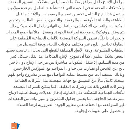
مراحل الإنتاج داخل مرافق متكاملة، مما يلغي مشكلات التنسيق المعقدة
والاختلافات المحتملة في الجودة التي قد تنشأ عند التعامل مع عدة مورِّدين.
ويشمل هذا النهج الشامل تحسين تصميم الرسومات، والإعداد ما قبل
الطباعة، والطباعة الأوفست والرقمية، والتلدين، والقص بالقالب، وتجميع
المكونات، والتغليف الانكماشي، والتغليف النهائي داخل العلب، وكل ذلك
يتم وفق بروتوكولات موحدة لمراقبة الجودة. وبفضل امتلاكها جميع المعدات
والخبرات داخليًّا، تضمن الشركة المصنعة للألعاب الجماعية المُصنَّفة على
الطاولة تجانس اللون عبر مختلف مكونات اللعبة، ودقة التسجيل بين
الطبقات المطبوعة، ودقة الأبعاد المطلقة للقطع التي يجب أن تناسب بعضها
البعض بشكل سلس. كما أن نموذج الإنتاج المتكامل هذا يقلل بشكل كبير
من مدة التسليم، إذ تنتقل المكونات مباشرةً بين مراحل الإنتاج دون تأخير
ناتج عن الشحن أو تضارب في جداول المواعيد مع المورِّدين الخارجيين.
وبذلك، تستفيد أنت من تبسيط عملية التواصل مع مدير مشروع واحدٍ يفهم
منتجك كاملاً، بدلًا من التنسيق مع جهات منفصلة مثل شركات الطباعة
وشركات القص بالقالب وشركات التغليف. كما يمكن للشركة المصنعة
للألعاب الجماعية المُصنَّفة على الطاولة إدخال تعديلات وسط عملية الإنتاج
بسرعة عند الحاجة، مما يحمي جداول المشروع والميزانيات من التعقيدات
غير المتوقعة، مع الحفاظ على معايير الجودة الضرورية لرضا العملاء
والحصول على تقييمات إيجابية.