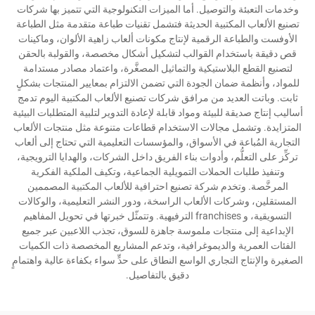
وخدمات التعبئة والتوصيل. أما الميزات التكنولوجية التي تتميز بها شركات
تصنيع الألعاب المكتبية الحديثة فتشمل تقنيات طباعة متقدمة مثل الطباعة
الأوفست والطباعة الرقمية لإنتاج مكونات ألعاب زاهية الألوان، وماكينات
قص دقيقة باستخدام القوالب لتشكيل أشكال مخصصة، والقولبة بالحقن
لتصنيع القطع البلاستيكية والتماثيل المصغَّرة، واعتماد مصادر مستدامة
للمواد، وأنظمة ضمان الجودة التي تضمن الالتزام بمعايير المنتجات بشكلٍ
ثابت. وباتت العديد من مرافق شركات تصنيع الألعاب المكتبية اليوم تدمج
أساليب إنتاج صديقة للبيئة ومواد قابلة لإعادة التدوير لتلبية المتطلبات البيئية
المتزايدة. وتشمل مجالات الاستخدام قطاعات متنوعة مثل منتجات الألعاب
التجارية المُباعة في الأسواق، والمؤسسات التعليمية التي تحتاج إلى ألعاب
تركِّز على التعلُّم، وأدوات بناء الفريق داخل الشركات، والهدايا الترويجية،
وتنفيذ طلبات الحملات التمويلية الجماعية، وتكيف الملكية الفكرية
المرخَّصة. وتخدم شركة تصنيع احترافية للألعاب المكتبية المصممين
المستقلين، وشركات الألعاب الراسخة، ودور النشر التعليمية، والوكالات
التسويقية، و franchises الترفيهية. وتتمثّل خبرتها في تحويل المفاهيم
الإبداعية إلى منتجات ملموسة جاهزة للسوق، تجذب اللاعبين عبر جميع
الفئات العمرية والديموغرافية، وتدعم المشاريع المخصصة ذات الكميات
الصغيرة والإنتاج التجاري الواسع النطاق على حدٍّ سواء بكفاءة عالية واهتمامٍ
دقيق بالتفاصيل.