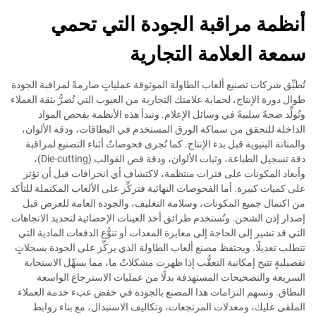
أنظمة مراقبة الجودة التي تحمي
سمعة العلامة التجارية
تُطبِّق شركات تصنيع ألعاب الطاولة الموثوقة عملياتٍ صارمةً لمراقبة الجودة
طوال دورة الإنتاج، لحماية علامتك التجارية من العيوب التي تُضرُّ بثقة العملاء
وتُولِّد ضجةً سلبيةً في وسائل الإعلام. وتبدأ هذه الأنظمة بفحص المواد
الداخلة للتحقق من سماكة الورق المستخدم في البطاقات، ودقة الألوان،
والمتانة البنيوية قبل بدء الإنتاج. كما تُجرى فحوصاتٌ أثناء التصنيع لمراقبة
دقة تسجيل الطباعة، وثبات الألوان، ودقة قص القوالب (Die-cutting)،
وأبعاد المكونات على فترات منتظمة، لاكتشاف أي انحرافات قبل أن تؤثر
على كميات كبيرة. أما الفحوصات النهائية فتركِّز على الألعاب المكتملة للتأكد
من اكتمال جميع المكونات، وسلامة التغليف، والجودة العامة للعرض قبل
إصدار إذن الشحن. وتُستخدم طرائق أخذ العينات الإحصائية لتحديد الاتجاهات
التي قد تشير إلى الحاجة إلى معايرة المعدات أو تنوُّع الدفعات المادية التي
تتطلب تعديلًا. ويحتفظ مصنع ألعاب الطاولة الذي يركِّز على الجودة بسجلاتٍ
تفصيليةٍ تتيح إمكانية التعقُّب إذا ظهرت مشكلاتٌ ما، مما يسهِّل الاستجابة
السريعة والتصحيحات المستهدفة بدلًا من عمليات الاسترجاع الواسعة
النطاق. وتسهم التزامات هذا المصنع بالجودة في خفض عبء خدمة العملاء
الملقى عليك، ومعدلات المرتجعات، وتكاليف الاستبدال، مع بناء روابط