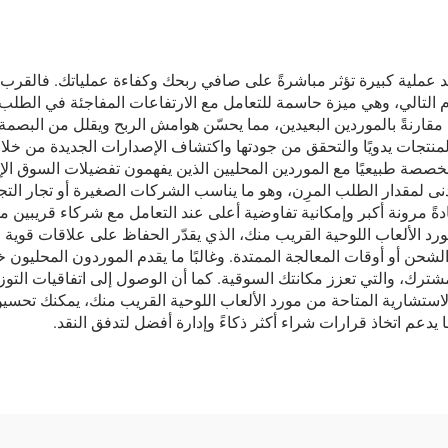
د عملية كبيرة تؤثر مباشرةً على صافي ربحك وكفاءة عملياتك. فالقرب 
م التالي، وهي ميزة حاسمة للتعامل مع الارتفاعات المفاجئة في الطلب م
قارنةً بالموردين البعيدين، مما يحسّن هوامش الربح ويقلل من البصمة 
 المنتجات يدويًا والتحقق من جودتها واكتشاف الإصدارات الجديدة من 
لمخصصة طبيعيًا مع الموردين المحليين الذين يفهمون تفضيلات السوق ال
ا أدنى لمقدار الطلب المرِن، وهو ما يناسب الشركات الصغيرة أو تجار ا
ً مرونة أكبر وإمكانية تفاوضية أعلى عند التعامل مع شركاء قريبين مل
 الألعاب اللوحية القريب منك، الذي يقدّر الحفاظ على علاقات قوية م
شحن أو أوقات المعالجة الممتدة. وغالبًا ما يقدم الموردون المحلي
ترك، والتي تعزز مكانتك السوقية. كما أن الوصول إلى اتفاقيات التوزيع 
استشارية المتاحة من مورد الألعاب اللوحية القريب منك، يمكنك تحسين 
يدعم اتخاذ قرارات شراء أكثر ذكاءً وإدارة أفضل لتدفق النقد.