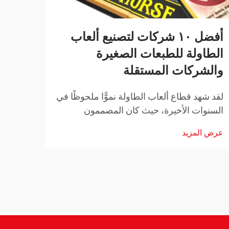
أفضل ١٠ شركات لتصنيع ألعاب
كيف 
الطاولة للطبعات الصغيرة
الور
والشركات المستقلة
البط
لقد شهد قطاع ألعاب الطاولة نموًّا ملحوظًا في
تمثل ا
السنوات الأخيرة، حيث كان المصممون
في ضم
المستقلون والناشرون الصغار هم المحرك
موثوق
عرض المزيد
عرض ا
الرئيسي لهذه الابتكارات. وأصبح العثور على
التنا
الشركات المناسبة لتصنيع ألعاب الطاولة
دور آ
للطبعات الصغيرة أمرًا بالغ الأهمية للمطورين
المستقلين...