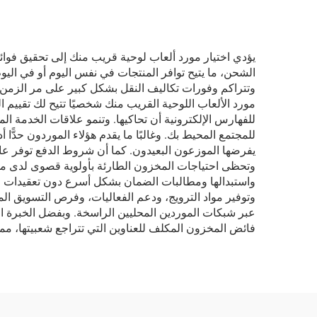
يؤدي اختيار مورد ألعاب لوحية قريب منك إلى تحقيق فوائ
الشحن، ما يتيح توافر المنتجات في نفس اليوم أو في اليو
وتتراكم وفورات تكاليف النقل بشكل كبير على مر الزمن م
مورد الألعاب اللوحية القريب منك شخصيًا تتيح لك تقييم
للفهارس الإلكترونية أن تحاكيها. وتنمو علاقات الخدمة ا
للمجتمع المحيط بك. وغالبًا ما يقدم هؤلاء الموردون حدًّ
يفرضها الموزعون البعيدون. كما أن شروط الدفع توفر عادة
وتحظى احتياجات المخزون الطارئة بأولوية قصوى لدى مورد
واستبدالها ومطالبات الضمان بشكل أسرع دون تعقيدات ال
وتوفير مواد الترويج، ودعم الفعاليات، وفرص التسويق المش
عبر شبكات الموردين المحليين الراسخة. وبفضل الخبرة ال
فائض المخزون المكلف للعناوين التي تتراجع شعبيتها، مما 