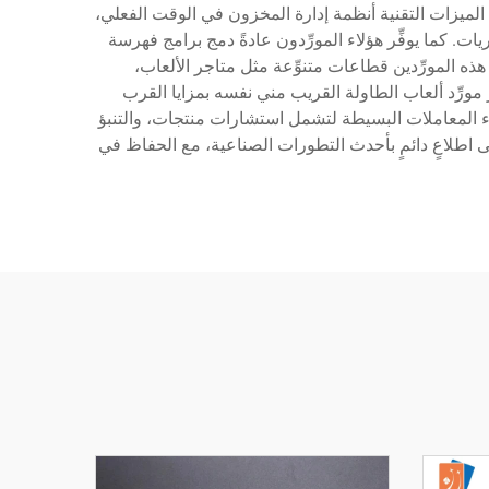
 الميزات التقنية أنظمة إدارة المخزون في الوقت الفعلي،
ات. كما يوفِّر هؤلاء المورِّدون عادةً دمج برامج فهرسة
ه المورِّدين قطاعات متنوِّعة مثل متاجر الألعاب،
مورِّد ألعاب الطاولة القريب مني نفسه بمزايا القرب
وراء المعاملات البسيطة لتشمل استشارات منتجات، والتنبؤ
اطلاعٍ دائمٍ بأحدث التطورات الصناعية، مع الحفاظ في