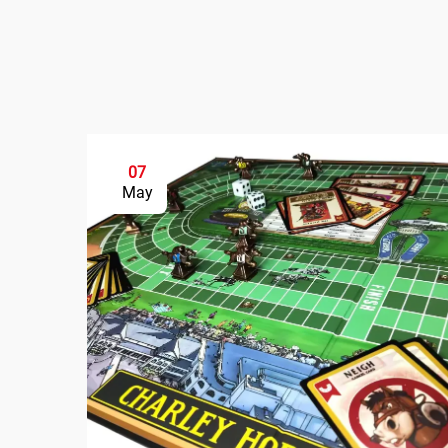
07
May