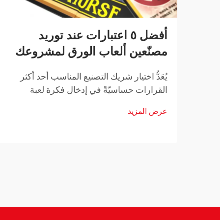
أفضل ٥ اعتبارات عند توريد
مصنّعين ألعاب الورق لمشروعك
يُعَدُّ اختيار شريك التصنيع المناسب أحد أكثر
القرارات حساسيّةً في إدخال فكرة لعبة
البطاقات الخاصة بك إلى السوق. سواء كنت
عرض المزيد
تطوّر لعبة بطاقات استراتيجية للتجارة، أو لعبة
حزبية مناسبة للعائلات، أو مجموعة بطاقات
تعليمية، فإن التعاون مع…