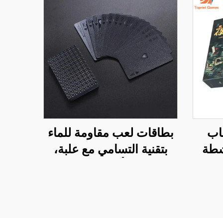
عاب
بطاقات لعب مقاومة للماء
شطة
بتقنية التسامي مع علبة،
 لعبة
وطباعة أمامية وخلفية
لوحة
للشعار على ورق ذهبي من
البلاستيك PVC، بطاقات
لعب بوكير مخصصة