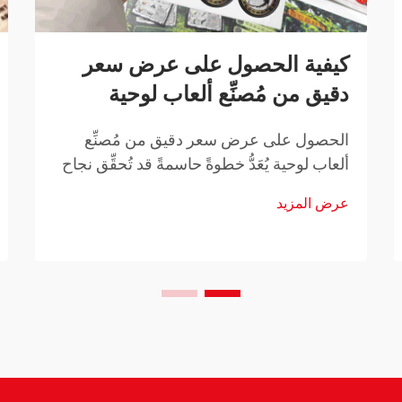
كيفية الحصول على عرض سعر
دقيق من مُصنِّع ألعاب لوحية
الحصول على عرض سعر دقيق من مُصنِّع
ألعاب لوحية يُعَدُّ خطوةً حاسمةً قد تُحقِّق نجاح
مشروع تطوير لعبتك أو تُفشلَه. سواءً كنتَ
عرض المزيد
مصمِّمًا مستقلًّا تطلق أول لعبة لك، أو ناشرًا
راسخًا توسِّع تشكيلتك، فإن فهم...