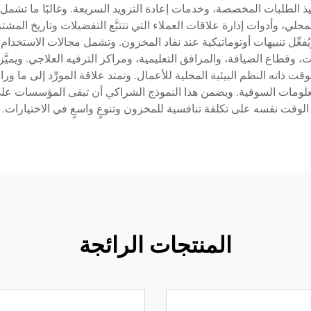
يذ الطلبات المخصصة، وخدمات إعادة التزويد السريعة. وغالبًا ما تشمل
ي، وأدوات إدارة علاقات العملاء التي تتتبَّع التفضيلات وتاريخ المشتري
ِّل تنبيهات أوتوماتيكية عند نفاد المخزون. وتشمل مجالات الاستخدام هذ
وقطاع الضيافة، والمرافق التعليمية، ومراكز الترفيه العلاجي. ويميَّز 
قت ذاته النظم البيئية المحلية للأعمال. وتمتد علاقة المورِّد إلى ما 
معلومات السوقية. ويضمن هذا النموذج الشراكي أن تبقى المؤسسات على 
الوقت نفسه على تكلفة تنافسية للمخزون وتنوعٍ واسعٍ في الاختيارات.
المنتجات الرائجة