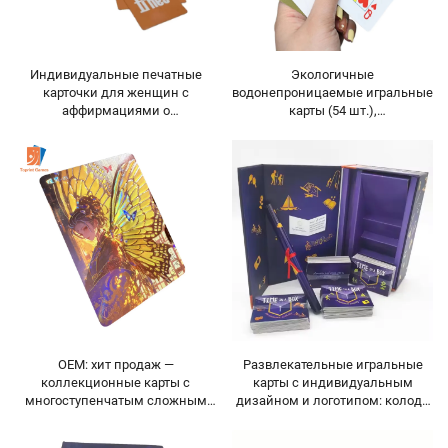
Индивидуальные печатные
Экологичные
карточки для женщин с
водонепроницаемые игральные
аффирмациями о
карты (54 шт.),
самоуважении, игра в карты под
перерабатываемая бумага,
собственной торговой маркой,
нанесение логотипа по
мотивационные карточки,
индивидуальному заказу,
оригинальный дизайн
классические прочные и
игральных карт
привлекательные игральные
карты
OEM: хит продаж —
Развлекательные игральные
коллекционные карты с
карты с индивидуальным
многоступенчатым сложным
дизайном и логотипом: колода
производственным циклом,
для покера,
высококачественные
водонепроницаемые карточки