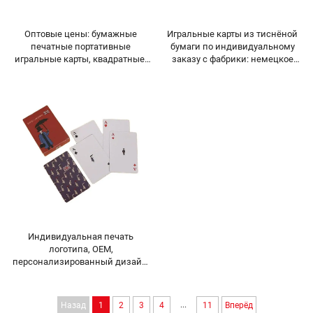
Оптовые цены: бумажные
Игральные карты из тиснёной
печатные портативные
бумаги по индивидуальному
игральные карты, квадратные,
заказу с фабрики: немецкое
плотные, неразрывные карты
чёрное сердцевидное ядро,
для игры в карты во время
сине-серые карточки
застолья
Индивидуальная печать
логотипа, OEM,
персонализированный дизайн,
высококачественные
водонепроницаемые бумажные
и ПВХ-пластиковые колоды для
...
Назад
1
2
3
4
11
Вперёд
взрослых