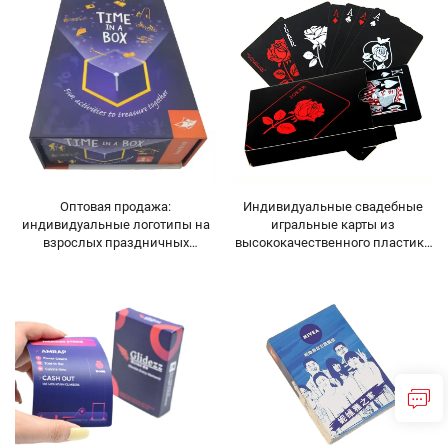
голографические карты в
для настольных игр,
качестве подарка
индивидуальный дизайн —
синие и красные премиальные
игральные карты
Оптовая продажа:
Индивидуальные свадебные
индивидуальные логотипы на
игральные карты из
взрослых праздничных
высококачественного пластика
картонных коробках для игр,
ПВХ, гладкие,
пластиковые покерные
водонепроницаемые, с
карточки, светящиеся карточки,
золотым напылением,
персонализированная упаковка
креативный подарок, прочные
покерные карты