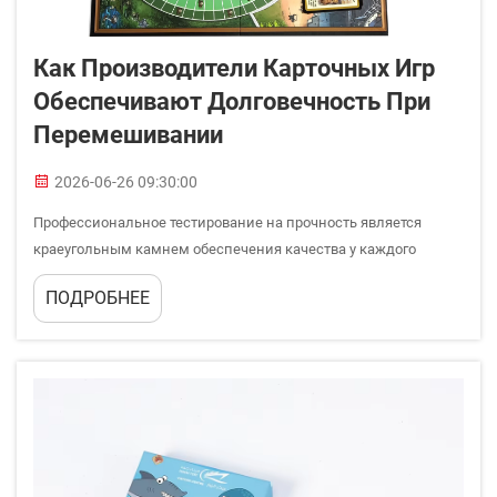
Как Производители Карточных Игр
Обеспечивают Долговечность При
Перемешивании
2026-06-26 09:30:00
Профессиональное тестирование на прочность является
краеугольным камнем обеспечения качества у каждого
уважаемого производителя карточных игр в современной
ПОДРОБНЕЕ
конкурентной индустрии игр. Процесс перемешивания
выполняет функцию, выходящую за рамки простого игрового
механизма — он...