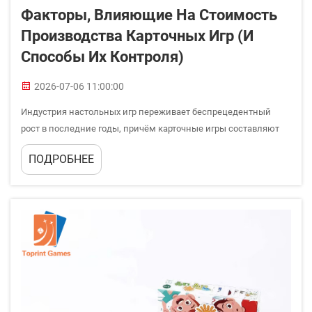
Факторы, Влияющие На Стоимость
Производства Карточных Игр (и
Способы Их Контроля)
2026-07-06 11:00:00
Индустрия настольных игр переживает беспрецедентный
рост в последние годы, причём карточные игры составляют
значительную долю этого расширяющегося рынка.
ПОДРОБНЕЕ
Понимание различных факторов затрат, связанных с
производством карточных игр, имеет решающее значение
для разработчиков игр...