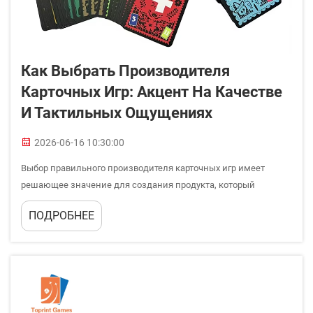
Как Выбрать Производителя
Карточных Игр: Акцент На Качестве
И Тактильных Ощущениях
2026-06-16 10:30:00
Выбор правильного производителя карточных игр имеет
решающее значение для создания продукта, который
завораживает игроков и выдерживает испытание временем.
ПОДРОБНЕЕ
Независимо от того, являетесь ли вы независимым
разработчиком игр, запускающим свой первый проект, или
устоявшейся компанией, расширяющей свой ассортимент, …