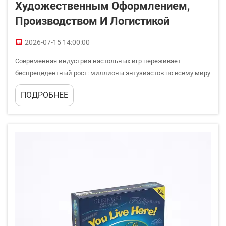
Художественным Оформлением,
Производством И Логистикой
2026-07-15 14:00:00
Современная индустрия настольных игр переживает
беспрецедентный рост: миллионы энтузиастов по всему миру
ищут инновационные игровые впечатления. В центре этой
ПОДРОБНЕЕ
процветающей экосистемы производители настольных игр
выступают в качестве ключевого звена, связывающего
креативные идеи…