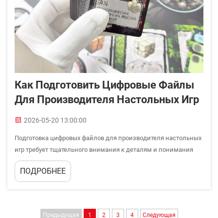
Как Подготовить Цифровые Файлы
Для Производителя Настольных Игр
2026-05-20 13:00:00
Подготовка цифровых файлов для производителя настольных
игр требует тщательного внимания к деталям и понимания
требований к производству. Независимо от того,
ПОДРОБНЕЕ
разрабатываете ли вы свою первую настольную игру или
запускаете кампанию краудфандинга, качество ваших
цифровых файлов напрямую влияет на конечный результат...
Предыдущая
1
2
3
4
Следующая