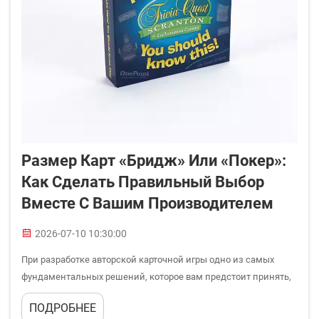
Размер Карт «Бридж» Или «Покер»:
Как Сделать Правильный Выбор
Вместе С Вашим Производителем
2026-07-10 10:30:00
При разработке авторской карточной игры одно из самых
фундаментальных решений, которое вам предстоит принять,
— это выбор подходящего размера карт. Работа с опытным
ПОДРОБНЕЕ
производителем карточных игр требует понимания