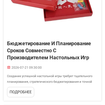
Бюджетирование И Планирование
Сроков Совместно С
Производителем Настольных Игр
2026-07-21 09:30:00
Создание успешной настольной игры требует тщательного
планирования, стратегического бюджетирования и точной
координации графика работы с опытными производителями
ПОДРОБНЕЕ
настольных игр. Процесс включает несколько этапов — от
разработки первоначальной концепции до окончательного
производства…