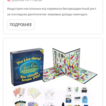
2026-06-10 11:00:00
Индустрия настольных игр пережила беспрецедентный рост
за последнее десятилетие: мировые доходы ежегодно
составляют миллиарды долларов. За каждым успешным
ПОДРОБНЕЕ
настольным игровым продуктом стоят профессиональные
знания и высокотехнологичные производственные мощности
специализированных предприятий...