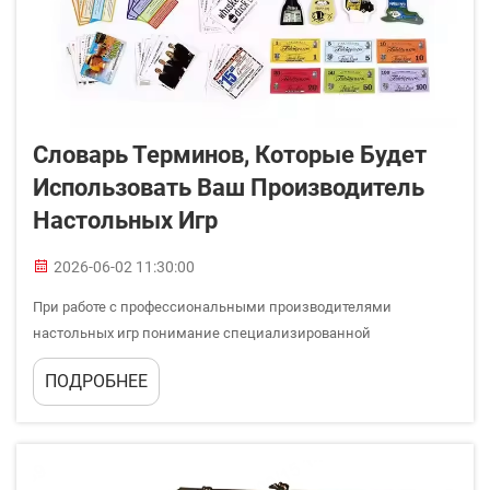
Словарь Терминов, Которые Будет
Использовать Ваш Производитель
Настольных Игр
2026-06-02 11:30:00
При работе с профессиональными производителями
настольных игр понимание специализированной
терминологии, используемой в процессе производства,
ПОДРОБНЕЕ
становится необходимым условием эффективного
взаимодействия и успешной реализации проекта. В
индустрии настольных игр применяется уникальный
словарный запас, который ...