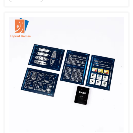
принципиальных различий между форматами «Бридж» и
«Покер»…