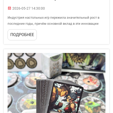
2026-05-27 14:30:00
Индустрия настольных игр пережила значительный рост в
последние годы, причём основной вклад в эти инновации
вносят независимые разработчики и небольшие
ПОДРОБНЕЕ
издательства. Поиск подходящих производителей
настольных игр для небольших тиражей стал ключевым
фактором успеха для независимых разработчиков...