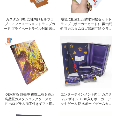
カスタム印刷 女性向けセルフラ
環境に配慮した防水54枚セットト
ブ・アファメーショントランプカ
ランプ（ポーカーカード） 再生紙
ード プライベートラベル対応 励ま
使用 カスタムロゴ印刷可能 クラシ
しのカードゲーム オリジナルデザ
カルで耐久性・魅力性に優れたト
イントランプ
ランプ
OEM対応 熱売中 複数工程を経た
エンターテインメント向け カスタ
高品質カスタムコレクターズカー
ムデザインLOGO入りポーカーデ
ド ホログラム加工付きギフト用カ
ッキゲーム 防水ボードゲームカー
ード
ド カスタムデザイン ブルーレッド
プレミアムトランプ