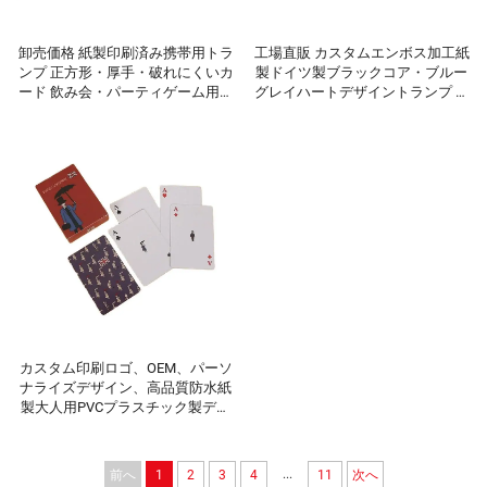
卸売価格 紙製印刷済み携帯用トラ
工場直販 カスタムエンボス加工紙
ンプ 正方形・厚手・破れにくいカ
製ドイツ製ブラックコア・ブルー
ード 飲み会・パーティゲーム用ト
グレイハートデザイントランプ ポ
ランプ
ーカー
カスタム印刷ロゴ、OEM、パーソ
ナライズデザイン、高品質防水紙
製大人用PVCプラスチック製デッ
キポーカー用トランプカード
...
前へ
1
2
3
4
11
次へ