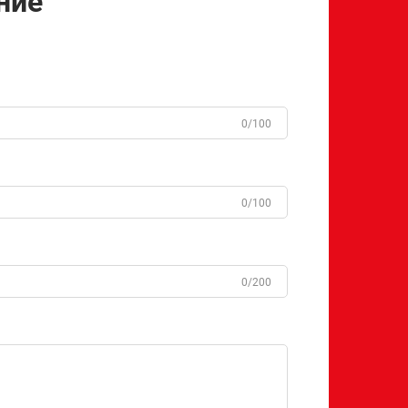
ние
0/100
0/100
0/200