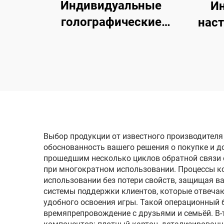
Индивидуальные
И
голографические
нас
коллекционные
всей
карточки в аниме-
про
стиле — OEM
Выбор продукции от известного производител
обоснованность вашего решения о покупке и д
прошедшим несколько циклов обратной связи о
при многократном использовании. Процессы к
использовании без потери свойств, защищая в
системы поддержки клиентов, которые отвечаю
удобного освоения игры. Такой операционный 
времяпрепровождение с друзьями и семьёй. В-