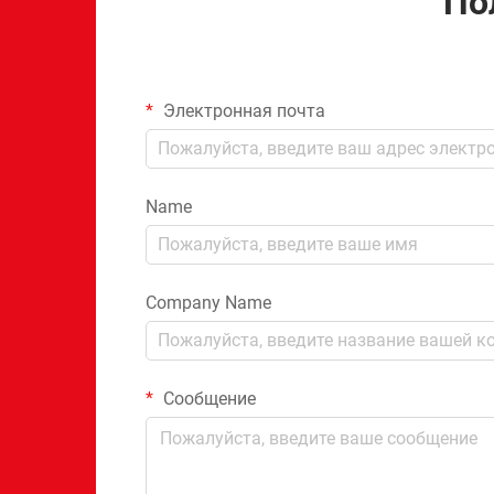
По
Электронная почта
Name
Company Name
Сообщение