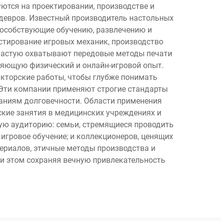
ются на проектировании, производстве и
едевров. Известный производитель настольных
пособствующие обучению, развлечению и
стирование игровых механик, производство
ачастую охватывают передовые методы печати
няющую физический и онлайн-игровой опыт.
укторские работы, чтобы глубже понимать
 Эти компании применяют строгие стандарты
ваниям долговечности. Области применения
кие занятия в медицинских учреждениях и
ую аудиторию: семьи, стремящиеся проводить
 игровое обучение; и коллекционеров, ценящих
ериалов, этичные методы производства и
и этом сохраняя вечную привлекательность