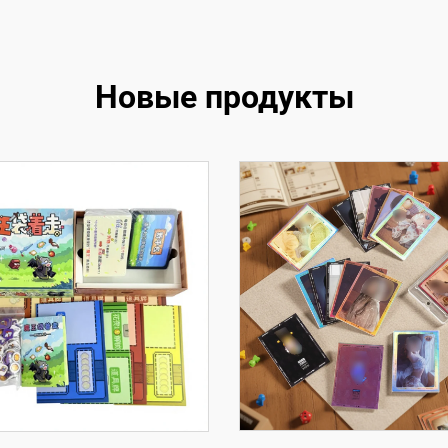
Новые продукты