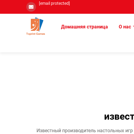
[email protected]
Домашняя страница
О нас
извес
Известный производитель настольных игр