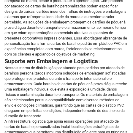
completa da marca, desde o produto até a apresentação. Compradores
por atacado de cartas de baralho personalizadas podem especificar
designs de caixas, cartões inseridos, folhas de instruções e embalagens
externas que reforçam a identidade da marca e aumentam o valor
percebido. As soluções de embalagem protegem os cartões de pôquer à
prova d’água durante o transporte e o armazenamento, ao mesmo tempo
em que criam apresentações comerciais atrativas ou pacotes de
presentes corporativos impressionantes. Essa abordagem abrangente de
personalização transforma cartas de baralho padrão em plástico PVC em
experiências completas com marca, fortalecendo os relacionamentos
com os clientes e apoiando os objetivos de marketing.
Suporte em Embalagem e Logística
Nosso sistema de distribuição por atacado para pedidos por atacado de
baralhos personalizados incorpora soluções de embalagem sofisticadas
que protegem os produtos durante o transporte internacional e o
armazenamento. Cada baralho de cartas de pôquer à prova d'água recebe
uma embalagem individual que evita a exposição à umidade, danos
físicos e contaminação durante o transporte. Os materiais de embalagem
são selecionados por sua compatibilidade com diversos métodos de
envio e condições climáticas, garantindo que as cartas de plástico PVC
cheguem em perfeitas condições, independentemente do destino ou da
duração do transporte.
A infraestrutura logística que apoia essas operações por atacado de
cartas de baralho personalizadas inclui localizações estratégicas de
armazenagem que permitem uma distribuição eficiente para os principais