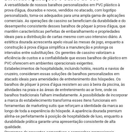
A versatilidade de nossos baralhos personalizados em PVC plástico à
prova d'água, dourados e novos, vendidos no atacado, com logotipo
personalizado, torna-os adequados para uma ampla gama de aplicações
comerciais. As operações de cassino se beneficiam da durabilidade e do
desempenho consistente desses baralhos de pôquer à prova d'água, que
mantêm características perfeitas de embaralhamento e propriedades
ideais para a distribuição de cartas mesmo com uso intensivo diário. A
estética dourada acrescenta apelo visual às mesas de jogo, enquanto a
construção à prova d'água simplifica a manutenção e prolonga os
intervalos entre substituições. Os gerentes de cassino valorizam a
eficiência de custos e a confiabilidade que esses baralhos de plástico em
PVC oferecem em ambientes operacionais exigentes.
Estabelecimentos de hospitalidade, incluindo hotéis, resorts e navios de
cruzeiro, consideram essas soluções de baralhos personalizados em
atacado ideais para amenidades de entretenimento dos hóspedes. Os
baralhos de pôquer à prova d’água resistem ao uso à beira da piscina, às
atividades na praia e às áreas de entretenimento ao ar livre, onde os
baralhos tradicionais falham imediatamente. A possibilidade de incorporar
a marca do estabelecimento transforma esses itens funcionais em
ferramentas de marketing sutis que reforçam a identidade da marca ao
longo de toda a experiência do hóspede. A aparência dourada premium
alinha-se perfeitamente à posição de hospitalidade de luxo, enquanto a
durabilidade prática garante uma apresentação consistente de alta
qualidade.