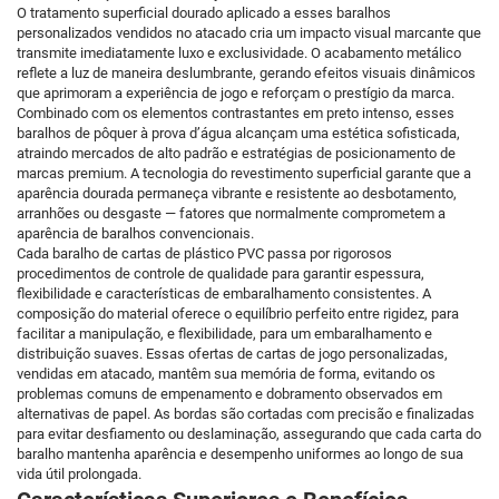
O tratamento superficial dourado aplicado a esses baralhos
personalizados vendidos no atacado cria um impacto visual marcante que
transmite imediatamente luxo e exclusividade. O acabamento metálico
reflete a luz de maneira deslumbrante, gerando efeitos visuais dinâmicos
que aprimoram a experiência de jogo e reforçam o prestígio da marca.
Combinado com os elementos contrastantes em preto intenso, esses
baralhos de pôquer à prova d’água alcançam uma estética sofisticada,
atraindo mercados de alto padrão e estratégias de posicionamento de
marcas premium. A tecnologia do revestimento superficial garante que a
aparência dourada permaneça vibrante e resistente ao desbotamento,
arranhões ou desgaste — fatores que normalmente comprometem a
aparência de baralhos convencionais.
Cada baralho de cartas de plástico PVC passa por rigorosos
procedimentos de controle de qualidade para garantir espessura,
flexibilidade e características de embaralhamento consistentes. A
composição do material oferece o equilíbrio perfeito entre rigidez, para
facilitar a manipulação, e flexibilidade, para um embaralhamento e
distribuição suaves. Essas ofertas de cartas de jogo personalizadas,
vendidas em atacado, mantêm sua memória de forma, evitando os
problemas comuns de empenamento e dobramento observados em
alternativas de papel. As bordas são cortadas com precisão e finalizadas
para evitar desfiamento ou deslaminação, assegurando que cada carta do
baralho mantenha aparência e desempenho uniformes ao longo de sua
vida útil prolongada.