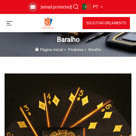
PT
[email protected]
SOLICITAR ORÇAMENTO
Baralho
Página Inicial
>
Produtos
>
Baralho