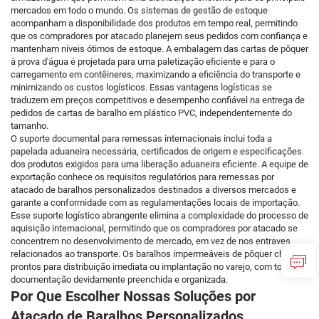
mercados em todo o mundo. Os sistemas de gestão de estoque
acompanham a disponibilidade dos produtos em tempo real, permitindo
que os compradores por atacado planejem seus pedidos com confiança e
mantenham níveis ótimos de estoque. A embalagem das cartas de pôquer
à prova d'água é projetada para uma paletização eficiente e para o
carregamento em contêineres, maximizando a eficiência do transporte e
minimizando os custos logísticos. Essas vantagens logísticas se
traduzem em preços competitivos e desempenho confiável na entrega de
pedidos de cartas de baralho em plástico PVC, independentemente do
tamanho.
O suporte documental para remessas internacionais inclui toda a
papelada aduaneira necessária, certificados de origem e especificações
dos produtos exigidos para uma liberação aduaneira eficiente. A equipe de
exportação conhece os requisitos regulatórios para remessas por
atacado de baralhos personalizados destinados a diversos mercados e
garante a conformidade com as regulamentações locais de importação.
Esse suporte logístico abrangente elimina a complexidade do processo de
aquisição internacional, permitindo que os compradores por atacado se
concentrem no desenvolvimento de mercado, em vez de nos entraves
relacionados ao transporte. Os baralhos impermeáveis de pôquer chegam
prontos para distribuição imediata ou implantação no varejo, com toda a
documentação devidamente preenchida e organizada.
Por Que Escolher Nossas Soluções por
Atacado de Baralhos Personalizados