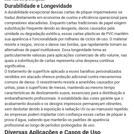
Durabilidade e Longevidade
A durabilidade excepcional dessas cartas de pôquer impermeáveis se
traduz diretamente em economia de custos e eficiência operacional para
compradores atacadistas. Enquanto cartas tradicionais de papel exigem
substituição frequente devido ao desgaste, danos causados pela
umidade ou degradação estética, essas cartas plásticas de PVC mantêm
sua aparência e funcionalidade por milhares de ciclos de uso. O material
resiste a rasgos, vincos e danos nas bordas, que rapidamente tornam as
alternativas de papel inutilizáveis. Essa longevidade torna-as
particularmente valiosas para aplicações comerciais de alto volume, nas
quais a substituição de cartas representa uma despesa contínua
significativa.
O tratamento de superfície aplicado a esses baralhos personalizados
vendidos em atacado oferece proteção adicional contra mecanismos
comuns de danos. O revestimento resiste a arranhões causados por
unhas, joias e superfícies de mesas, mantendo ao mesmo tempo
características de deslizamento suave, essenciais para a distribuição e
embaralhamento profissionais. A estabilidade das cores garante que o
acabamento dourado e os designs impressos permaneçam vibrantes,
sem desbotar devido à exposição à radiação UV ou ao manuseio repetido.
As empresas podem implantar com confiança essas cartas de pôquer à
prova d’água, sabendo que manterão os padrões de aparência
profissional ao longo de períodos prolongados de uso.
Diversas Aplicações e Casos de Uso