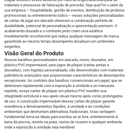
materiais e processos de fabricação de precisão. Seja qual for o setor da
sua empresa — hospitalidade, gestão de eventos, distribuição de produtos
promocionais ou entretenimento lúdico — essas soluções personalizadas
de cartas de jogar em atacado oferecem a combinação perfeita de
durabilidade, potencial de personalização e apresentação premium. O
acabamento dourado e o contraste preto criam uma estética
imediatamente reconhecível que realça qualquer mensagem de marca,
garantindo ao mesmo tempo desempenho duradouro em ambientes
exigentes.
Visão Geral do Produto
Nossos baralhos personalizados em atacado, novos, dourados, em
plástico PVC impermeável, para jogos de pôquer (cartas pretas e
douradas), com logotipo personalizado, são desenvolvidos com materiais
poliméricos avançados que proporcionam características de desempenho
excepcionais. Ao contrário dos baralhos convencionais em papel, que se
deterioram rapidamente com a exposição à umidade e ao manuseio
repetido, essas cartas de pôquer em plástico PVC mantêm sua
integridade estrutural e seu apelo visual mesmo após ciclos prolongados
de uso. A construção impermeável dessas cartas de pôquer garante
resistência a derramamentos líquidos, à umidade e às condições
ambientais que destruiriam alternativas tradicionais. Essa vantagem
fundamental torna-as ideais para eventos ao ar livre, entretenimento à
beira da piscina, resorts na praia, navios de cruzeiro e qualquer ambiente
onde a exposição à umidade seja inevitável.