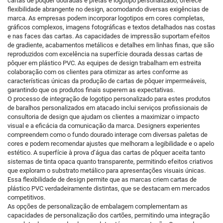
cartas de pôquer douradas e pretas e logotipo personalizado, oferece
flexibilidade abrangente no design, acomodando diversas exigências de
marca. As empresas podem incorporar logotipos em cores completas,
gráficos complexos, imagens fotográficas e textos detalhados nas costas
e nas faces das cartas. As capacidades de impressão suportam efeitos
de gradiente, acabamentos metálicos e detalhes em linhas finas, que são
reproduzidos com excelência na superfície dourada dessas cartas de
pôquer em plástico PVC. As equipes de design trabalham em estreita
colaboração com os clientes para otimizar as artes conforme as
características únicas da produção de cartas de pôquer impermeáveis,
garantindo que os produtos finais superem as expectativas.
O processo de integração de logotipo personalizado para estes produtos
de baralhos personalizados em atacado inclui serviços profissionais de
consultoria de design que ajudam os clientes a maximizar o impacto
visual e a eficácia da comunicação da marca. Designers experientes
compreendem como o fundo dourado interage com diversas paletas de
cores e podem recomendar ajustes que melhoram a legibilidade e o apelo
estético. A superfície à prova d’água das cartas de pôquer aceita tanto
sistemas de tinta opaca quanto transparente, permitindo efeitos criativos
que exploram o substrato metálico para apresentações visuais únicas.
Essa flexibilidade de design permite que as marcas criem cartas de
plástico PVC verdadeiramente distintas, que se destacam em mercados
competitivos.
As opções de personalização de embalagem complementam as
capacidades de personalização dos cartões, permitindo uma integração