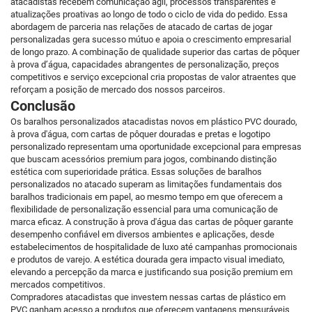
atacadistas recebem comunicação ágil, processos transparentes e
atualizações proativas ao longo de todo o ciclo de vida do pedido. Essa
abordagem de parceria nas relações de atacado de cartas de jogar
personalizadas gera sucesso mútuo e apoia o crescimento empresarial
de longo prazo. A combinação de qualidade superior das cartas de pôquer
à prova d’água, capacidades abrangentes de personalização, preços
competitivos e serviço excepcional cria propostas de valor atraentes que
reforçam a posição de mercado dos nossos parceiros.
Conclusão
Os baralhos personalizados atacadistas novos em plástico PVC dourado,
à prova d'água, com cartas de pôquer douradas e pretas e logotipo
personalizado representam uma oportunidade excepcional para empresas
que buscam acessórios premium para jogos, combinando distinção
estética com superioridade prática. Essas soluções de baralhos
personalizados no atacado superam as limitações fundamentais dos
baralhos tradicionais em papel, ao mesmo tempo em que oferecem a
flexibilidade de personalização essencial para uma comunicação de
marca eficaz. A construção à prova d'água das cartas de pôquer garante
desempenho confiável em diversos ambientes e aplicações, desde
estabelecimentos de hospitalidade de luxo até campanhas promocionais
e produtos de varejo. A estética dourada gera impacto visual imediato,
elevando a percepção da marca e justificando sua posição premium em
mercados competitivos.
Compradores atacadistas que investem nessas cartas de plástico em
PVC ganham acesso a produtos que oferecem vantagens mensuráveis