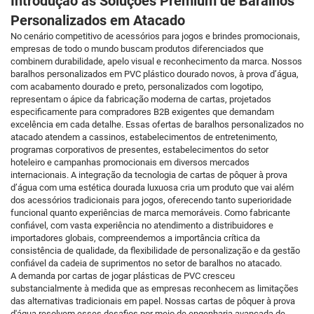
Introdução às Soluções Premium de Baralhos
Personalizados em Atacado
No cenário competitivo de acessórios para jogos e brindes promocionais,
empresas de todo o mundo buscam produtos diferenciados que
combinem durabilidade, apelo visual e reconhecimento da marca. Nossos
baralhos personalizados em PVC plástico dourado novos, à prova d’água,
com acabamento dourado e preto, personalizados com logotipo,
representam o ápice da fabricação moderna de cartas, projetados
especificamente para compradores B2B exigentes que demandam
excelência em cada detalhe. Essas ofertas de baralhos personalizados no
atacado atendem a cassinos, estabelecimentos de entretenimento,
programas corporativos de presentes, estabelecimentos do setor
hoteleiro e campanhas promocionais em diversos mercados
internacionais. A integração da tecnologia de cartas de pôquer à prova
d’água com uma estética dourada luxuosa cria um produto que vai além
dos acessórios tradicionais para jogos, oferecendo tanto superioridade
funcional quanto experiências de marca memoráveis. Como fabricante
confiável, com vasta experiência no atendimento a distribuidores e
importadores globais, compreendemos a importância crítica da
consistência de qualidade, da flexibilidade de personalização e da gestão
confiável da cadeia de suprimentos no setor de baralhos no atacado.
A demanda por cartas de jogar plásticas de PVC cresceu
substancialmente à medida que as empresas reconhecem as limitações
das alternativas tradicionais em papel. Nossas cartas de pôquer à prova
d'água resolvem esses desafios por meio de engenharia avançada de