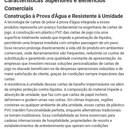
Características Superiores e Benefícios
Comerciais
Construção à Prova d'Água e Resistente à Umidade
A tecnologia de cartas de poker à prova d'água integrada a esses
produtos representa um avanço fundamental na engenharia de cartas de
jogo. A construção em plástico PVC das cartas de jogo cria uma
superfície totalmente selada que impede a penetração de líquidos,
permitindo uma limpeza imediata com simples passagem de um pano.
Esse recurso prolonga drasticamente a vida útil do produto em ambientes
comerciais, onde derramamentos são frequentes, reduzindo os custos de
substituição e garantindo uma qualidade constante de apresentação. As
empresas que investem nessas soluções personalizadas de cartas de
jogo no atacado beneficiam-se de despesas operacionais reduzidas e de
maior satisfação do cliente, graças às condições sempre impecáveis das
cartas.
A resistência à umidade dessas cartas de baralho impermeáveis vai além
da simples proteção contra líquidos. A composição do material impede a
absorção de umidade, que faz com que cartas de papel inchem,
deformem e grudem umas nas outras. Em climas tropicais, regiões
costeiras ou qualquer ambiente de alta umidade, essas cartas de plástico
PVC mantêm funcionalidade perfeita, enquanto alternativas tradicionais
se tornam inutilizáveis. Essa confiabilidade as torna essenciais para
cadeias internacionais de hospitalidade, propriedades de resorts e
estabelecimentos de entretenimento que operam em condições