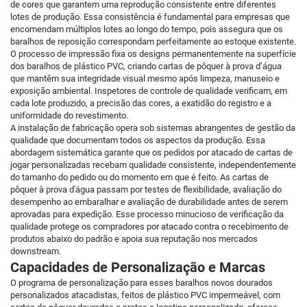
de cores que garantem uma reprodução consistente entre diferentes
lotes de produção. Essa consistência é fundamental para empresas que
encomendam múltiplos lotes ao longo do tempo, pois assegura que os
baralhos de reposição correspondam perfeitamente ao estoque existente.
O processo de impressão fixa os designs permanentemente na superfície
dos baralhos de plástico PVC, criando cartas de pôquer à prova d’água
que mantêm sua integridade visual mesmo após limpeza, manuseio e
exposição ambiental. Inspetores de controle de qualidade verificam, em
cada lote produzido, a precisão das cores, a exatidão do registro e a
uniformidade do revestimento.
A instalação de fabricação opera sob sistemas abrangentes de gestão da
qualidade que documentam todos os aspectos da produção. Essa
abordagem sistemática garante que os pedidos por atacado de cartas de
jogar personalizadas recebam qualidade consistente, independentemente
do tamanho do pedido ou do momento em que é feito. As cartas de
pôquer à prova d'água passam por testes de flexibilidade, avaliação do
desempenho ao embaralhar e avaliação de durabilidade antes de serem
aprovadas para expedição. Esse processo minucioso de verificação da
qualidade protege os compradores por atacado contra o recebimento de
produtos abaixo do padrão e apoia sua reputação nos mercados
downstream.
Capacidades de Personalização e Marcas
O programa de personalização para esses baralhos novos dourados
personalizados atacadistas, feitos de plástico PVC impermeável, com