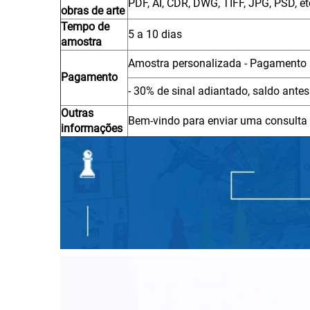
PDF, AI, CDR, DWG, TIFF, JPG, PSD, e
obras de arte
Tempo de
5 a 10 dias
amostra
Amostra personalizada - Pagamento 
Pagamento
- 30% de sinal adiantado, saldo ant
Outras
Bem-vindo para enviar uma consulta 
informações