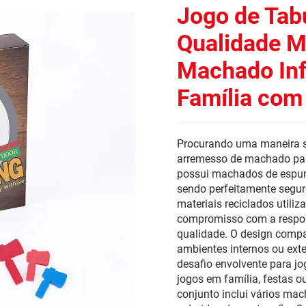
Jogo de Tabu
Qualidade M
Machado Inf
Família co
Procurando uma maneira se
arremesso de machado para
possui machados de espum
sendo perfeitamente segur
materiais reciclados util
compromisso com a respon
qualidade. O design comp
ambientes internos ou ext
desafio envolvente para jo
jogos em família, festas 
conjunto inclui vários m