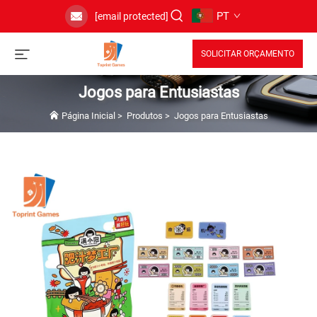
PT
[email protected]
SOLICITAR ORÇAMENTO
Jogos para Entusiastas
Página Inicial
>
Produtos
>
Jogos para Entusiastas