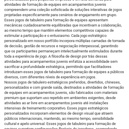
atividades de formação de equipes em acampamentos juvenis
compreendem uma coleção sofisticada de soluções interativas de jogos
projetadas especificamente para cenários de engajamento em grupo.
Esses jogos de tabuleiro para formação de equipes apresentam
mecânicas cuidadosamente equilibradas que incentivam a colaboração,
ao mesmo tempo que mantêm elementos competitivos capazes de
estimular a participação e o entusiasmo. Cada jogo estratégico
personalizado em nosso portfólio incorpora múltiplas camadas de tomada
de decisão, gestão de recursos e negociação interpessoal, garantindo
que os participantes permaneçam intelectualmente estimulados durante
toda a experiência de jogo. A filosofia de design por trás dessas
atividades para acampamentos juvenis enfatiza a acessibilidade sem
sacrificar a profundidade estratégica, permitindo que facilitadores
introduzam esses jogos de tabuleiro para formação de equipes a públicos
diversos, com diferentes níveis de experiência em jogos.
Nossos jogos de tabuleiro estratégicos preferidos, divertidos, chineses,
personalizados e com grande saída, destinados a atividades de formação
de equipes em acampamentos juvenis, são fabricados com materiais
premium que suportam uso repetido em ambientes exigentes, desde
atividades ao ar livre em acampamentos juvenis até instalações
intensivas de treinamento corporativo. Esses jogos estratégicos
personalizados incorporam elementos de design visual que atraem
públicos internacionais, mantendo, ao mesmo tempo, sensibilidade
cultural e apelo universal. Esses jogos de tabuleiro para formação de
equipes suportam configurações flexíveis de jogadores, acomodando