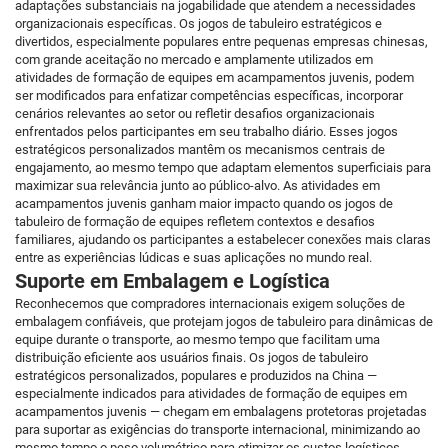
adaptações substanciais na jogabilidade que atendem a necessidades
organizacionais específicas. Os jogos de tabuleiro estratégicos e
divertidos, especialmente populares entre pequenas empresas chinesas,
com grande aceitação no mercado e amplamente utilizados em
atividades de formação de equipes em acampamentos juvenis, podem
ser modificados para enfatizar competências específicas, incorporar
cenários relevantes ao setor ou refletir desafios organizacionais
enfrentados pelos participantes em seu trabalho diário. Esses jogos
estratégicos personalizados mantêm os mecanismos centrais de
engajamento, ao mesmo tempo que adaptam elementos superficiais para
maximizar sua relevância junto ao público-alvo. As atividades em
acampamentos juvenis ganham maior impacto quando os jogos de
tabuleiro de formação de equipes refletem contextos e desafios
familiares, ajudando os participantes a estabelecer conexões mais claras
entre as experiências lúdicas e suas aplicações no mundo real.
Suporte em Embalagem e Logística
Reconhecemos que compradores internacionais exigem soluções de
embalagem confiáveis, que protejam jogos de tabuleiro para dinâmicas de
equipe durante o transporte, ao mesmo tempo que facilitam uma
distribuição eficiente aos usuários finais. Os jogos de tabuleiro
estratégicos personalizados, populares e produzidos na China —
especialmente indicados para atividades de formação de equipes em
acampamentos juvenis — chegam em embalagens protetoras projetadas
para suportar as exigências do transporte internacional, minimizando ao
mesmo tempo o peso volumétrico para otimizar os custos logísticos.