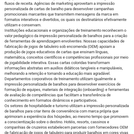
fluxos de receita. Agências de marketing aproveitam a impressão
personalizada de cartas de baralho para desenvolver campanhas
promocionais marcantes que transmitem mensagens da marca em
formatos interativos e divertidos, os quais os destinatários efetivamente
utilizam e conservam.
Instituições educacionais e organizações de treinamento reconhecem o
valor pedagógico da impressão personalizada de baralhos para a criação
de ferramentas de aprendizagem envolventes. Nossas capacidades de
fabricação de jogos de tabuleiro sob encomenda (OEM) apoiam a
produção de jogos educativos de cartas que ensinam línguas,
matemática, conceitos científicos e competências profissionais por meio
de jogabilidade interativa. Essas cartas coloridas transformam
informações abstratas em auxílios didáticos tangíveis e manipuláveis,
melhorando a retenção e tornando a educação mais agradável.
Departamentos corporativos de treinamento utilizam igualmente a
impressão personalizada de baralhos para desenvolver exercícios de
formação de equipes, materiais de integração (onboarding) e ferramentas
de avaliação de competências que facilitam a transferência de
conhecimento em formatos dinâmicos e participativos.
Os setores de hospitalidade e turismo utilizam a impressão personalizada
de baralhos para criar itens de conveniência com marca própria que
aprimoram a experiência dos hóspedes, ao mesmo tempo que promovem
a conscientização sobre o destino. Hotéis, resorts, cassinos e
companhias de cruzeiros estabelecem parcerias com fornecedores OEM
de fabricação de jogos de tabuleiro para produzir baralhos em cores vivas