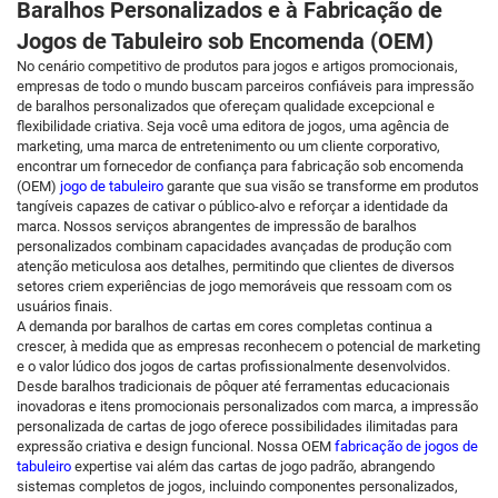
Baralhos Personalizados e à Fabricação de
Jogos de Tabuleiro sob Encomenda (OEM)
No cenário competitivo de produtos para jogos e artigos promocionais,
empresas de todo o mundo buscam parceiros confiáveis para impressão
de baralhos personalizados que ofereçam qualidade excepcional e
flexibilidade criativa. Seja você uma editora de jogos, uma agência de
marketing, uma marca de entretenimento ou um cliente corporativo,
encontrar um fornecedor de confiança para fabricação sob encomenda
(OEM)
jogo de tabuleiro
garante que sua visão se transforme em produtos
tangíveis capazes de cativar o público-alvo e reforçar a identidade da
marca. Nossos serviços abrangentes de impressão de baralhos
personalizados combinam capacidades avançadas de produção com
atenção meticulosa aos detalhes, permitindo que clientes de diversos
setores criem experiências de jogo memoráveis que ressoam com os
usuários finais.
A demanda por baralhos de cartas em cores completas continua a
crescer, à medida que as empresas reconhecem o potencial de marketing
e o valor lúdico dos jogos de cartas profissionalmente desenvolvidos.
Desde baralhos tradicionais de pôquer até ferramentas educacionais
inovadoras e itens promocionais personalizados com marca, a impressão
personalizada de cartas de jogo oferece possibilidades ilimitadas para
expressão criativa e design funcional. Nossa OEM
fabricação de jogos de
tabuleiro
expertise vai além das cartas de jogo padrão, abrangendo
sistemas completos de jogos, incluindo componentes personalizados,