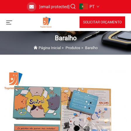
PT
[email protected]
SOLICITAR ORÇAMENTO
Baralho
Página Inicial
>
Produtos
>
Baralho