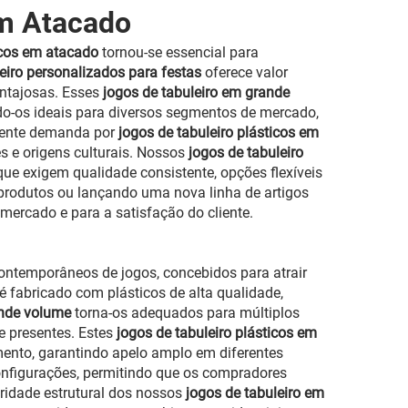
em Atacado
ticos em atacado
tornou-se essencial para
leiro personalizados para festas
oferece valor
ntajosas. Esses
jogos de tabuleiro em grande
ando-os ideais para diversos segmentos de mercado,
scente demanda por
jogos de tabuleiro plásticos em
s e origens culturais. Nossos
jogos de tabuleiro
ue exigem qualidade consistente, opções flexíveis
 produtos ou lançando uma nova linha de artigos
ercado e para a satisfação do cliente.
ontemporâneos de jogos, concebidos para atrair
 é fabricado com plásticos de alta qualidade,
ande volume
torna-os adequados para múltiplos
e presentes. Estes
jogos de tabuleiro plásticos em
mento, garantindo apelo amplo em diferentes
onfigurações, permitindo que os compradores
ridade estrutural dos nossos
jogos de tabuleiro em