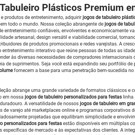
 Tabuleiro Plásticos Premium 
e produtos de entretenimento, adquirir
jogos de tabuleiro plás
tos em todo o mundo. Nossa coleção abrangente de
jogos de tabu
e entretenimento confiáveis, envolventes e economicamente va
lidade artesanal, design versátil e viabilidade comercial, torn
stribuidores de produtos promocionais e redes varejistas. A cre
entretenimento interativo que reúne pessoas de todas as idade
ender às diversas necessidades de compradores internacionais q
a de suprimentos. Seja você está expandindo seu portfólio de
 volume
fornecem a base para uma penetração bem-sucedida no m
leção abrange uma grande variedade de formatos clássicos e c
go em nossa
jogos de tabuleiro personalizados para festas
linha
duradouro. A versatilidade de nossos
jogos de tabuleiro em gr
is de varejo até marketplaces online e programas corporativos d
dadosamente projetadas que equilibram simplicidade e envolvi
ro personalizados para festas
estão disponíveis em múltiplas c
específicas de mercado e às expectativas dos clientes. A integ