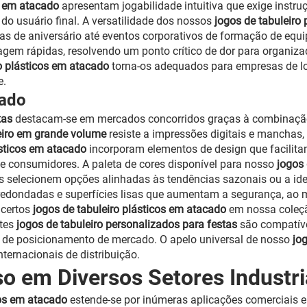
os em atacado
apresentam jogabilidade intuitiva que exige instr
do usuário final. A versatilidade dos nossos
jogos de tabuleiro
as de aniversário até eventos corporativos de formação de equ
m rápidas, resolvendo um ponto crítico de dor para organizador
ro plásticos em atacado
torna-os adequados para empresas de l
e.
cado
stas
destacam-se em mercados concorridos graças à combinação
eiro em grande volume
resiste a impressões digitais e manch
ásticos em atacado
incorporam elementos de design que facilit
de consumidores. A paleta de cores disponível para nosso
jogos 
 selecionem opções alinhadas às tendências sazonais ou a id
redondadas e superfícies lisas que aumentam a segurança, a
 certos
jogos de tabuleiro plásticos em atacado
em nossa coleçã
stes
jogos de tabuleiro personalizados para festas
são compatív
ias de posicionamento de mercado. O apelo universal de nosso
jo
nternacionais de distribuição.
o em Diversos Setores Industri
cos em atacado
estende-se por inúmeras aplicações comerciais e