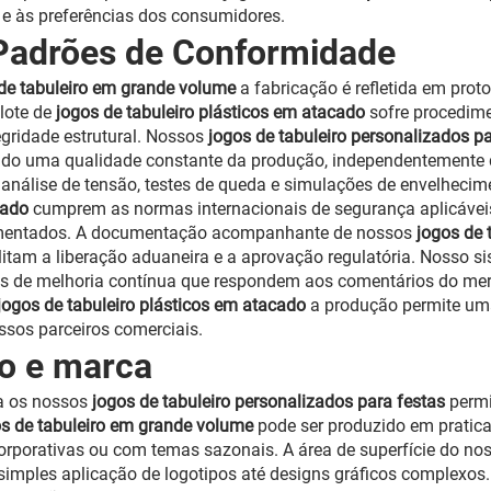
 e às preferências dos consumidores.
 Padrões de Conformidade
de tabuleiro em grande volume
a fabricação é refletida em pro
lote de
jogos de tabuleiro plásticos em atacado
sofre procedime
egridade estrutural. Nossos
jogos de tabuleiro personalizados p
do uma qualidade constante da produção, independentemente d
i análise de tensão, testes de queda e simulações de envelhec
acado
cumprem as normas internacionais de segurança aplicáveis
mentados. A documentação acompanhante de nossos
jogos de 
litam a liberação aduaneira e a aprovação regulatória. Nosso 
s de melhoria contínua que respondem aos comentários do mer
jogos de tabuleiro plásticos em atacado
a produção permite um
ssos parceiros comerciais.
o e marca
ra os nossos
jogos de tabuleiro personalizados para festas
permi
os de tabuleiro em grande volume
pode ser produzido em pratic
orporativas ou com temas sazonais. A área de superfície do no
simples aplicação de logotipos até designs gráficos complexo