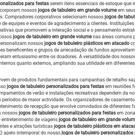
sonalizados para festas
serem itens essenciais de estoque que 
incorporam nossos
jogos de tabuleiro em grande volume
em seus
las. Compradores corporativos selecionam nossos
jogos de tabu
 de equipes e eventos de agradecimento a clientes. Instituiçõe
ativas que promovem a interação social e o pensamento estraté
nossos
jogos de tabuleiro em grande volume
nas áreas comuns p
 personalizam nossos
jogos de tabuleiro plásticos em atacado
c
es beneficentes e grupos de arrecadação de fundos aproveita
 geram entusiasmo entre os doadores. A versatilidade dos nosso
ternos quanto externos, ampliando sua utilidade em diferentes 
rvem de produtos fundamentais para campanhas de retalho sazo
osso
jogos de tabuleiro personalizados para festas
em reuniões f
mpamentos de verão e instalações recreativas dependem da n
os períodos de maior actividade. Os organizadores de casament
tenimento de recepção que envolve convidados de diferentes fai
os nossos
jogos de tabuleiro personalizados para festas
em zonas
de entretenimento de viagens
jogos de tabuleiro em grande volu
ntes e atrações turísticas
jogos de tabuleiro plásticos em atac
. O apelo intemporal do nosso
jogos de tabuleiro personalizados