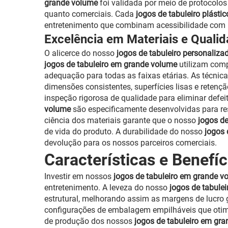
grande volume
foi validada por meio de protocolo
quanto comerciais. Cada
jogos de tabuleiro plást
entretenimento que combinam acessibilidade com p
Excelência em Materiais e Quali
O alicerce do nosso
jogos de tabuleiro personaliza
jogos de tabuleiro em grande volume
utilizam com
adequação para todas as faixas etárias. As técn
dimensões consistentes, superfícies lisas e reten
inspeção rigorosa de qualidade para eliminar defei
volume
são especificamente desenvolvidas para re
ciência dos materiais garante que o nosso
jogos de
de vida do produto. A durabilidade do nosso
jogos 
devolução para os nossos parceiros comerciais.
Características e Benefí
Investir em nossos
jogos de tabuleiro em grande 
entretenimento. A leveza do nosso
jogos de tabule
estrutural, melhorando assim as margens de lucro 
configurações de embalagem empilháveis que otimiz
de produção dos nossos
jogos de tabuleiro em gr