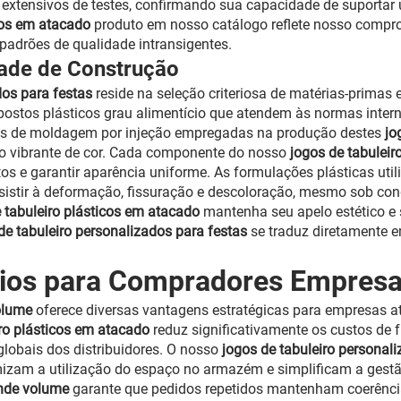
s extensivos de testes, confirmando sua capacidade de suportar 
icos em atacado
produto em nosso catálogo reflete nosso compr
adrões de qualidade intransigentes.
dade de Construção
dos para festas
reside na seleção criteriosa de matérias-primas
postos plásticos grau alimentício que atendem às normas inter
icas de moldagem por injeção empregadas na produção destes
jo
ção vibrante de cor. Cada componente do nosso
jogos de tabuleir
tos e garantir aparência uniforme. As formulações plásticas ut
sistir à deformação, fissuração e descoloração, mesmo sob con
 tabuleiro plásticos em atacado
mantenha seu apelo estético e 
de tabuleiro personalizados para festas
se traduz diretamente e
cios para Compradores Empresa
volume
oferece diversas vantagens estratégicas para empresas at
iro plásticos em atacado
reduz significativamente os custos de
globais dos distribuidores. O nosso
jogos de tabuleiro personal
am a utilização do espaço no armazém e simplificam a gestão 
ande volume
garante que pedidos repetidos mantenham coerência 