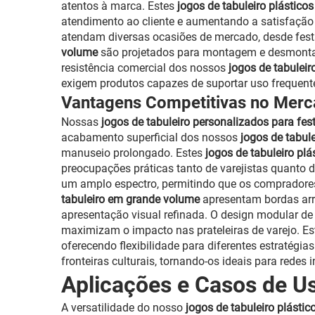
atentos à marca. Estes
jogos de tabuleiro plástic
atendimento ao cliente e aumentando a satisfação 
atendam diversas ocasiões de mercado, desde fest
volume
são projetados para montagem e desmontage
resistência comercial dos nossos
jogos de tabulei
exigem produtos capazes de suportar uso frequent
Vantagens Competitivas no Mer
Nossas
jogos de tabuleiro personalizados para fe
acabamento superficial dos nossos
jogos de tabul
manuseio prolongado. Estes
jogos de tabuleiro pl
preocupações práticas tanto de varejistas quanto 
um amplo espectro, permitindo que os compradores
tabuleiro em grande volume
apresentam bordas ar
apresentação visual refinada. O design modular de
maximizam o impacto nas prateleiras de varejo. E
oferecendo flexibilidade para diferentes estratég
fronteiras culturais, tornando-os ideais para redes i
Aplicações e Casos de Us
A versatilidade do nosso
jogos de tabuleiro plásti