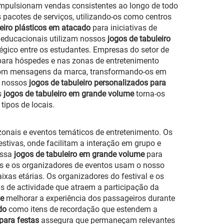
impulsionam vendas consistentes ao longo de todo
 pacotes de serviços, utilizando-os como centros
leiro plásticos em atacado
para iniciativas de
s educacionais utilizam nossos
jogos de tabuleiro
gico entre os estudantes. Empresas do setor de
ara hóspedes e nas zonas de entretenimento
om mensagens da marca, transformando-os em
m nossos
jogos de tabuleiro personalizados para
s
jogos de tabuleiro em grande volume
torna-os
tipos de locais.
nais e eventos temáticos de entretenimento. Os
estivas, onde facilitam a interação em grupo e
ossa
jogos de tabuleiro em grande volume
para
os e os organizadores de eventos usam o nosso
xas etárias. Os organizadores do festival e os
 de actividade que atraem a participação da
me
melhorar a experiência dos passageiros durante
ado
como itens de recordação que estendem a
 para festas
assegura que permaneçam relevantes