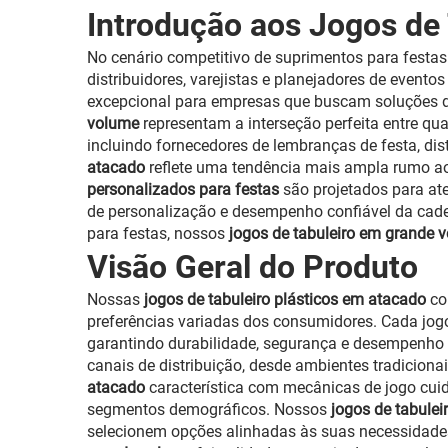
Introdução aos Jogos de
No cenário competitivo de suprimentos para festas 
distribuidores, varejistas e planejadores de even
excepcional para empresas que buscam soluções d
volume
representam a interseção perfeita entre qua
incluindo fornecedores de lembranças de festa, di
atacado
reflete uma tendência mais ampla rumo ao 
personalizados para festas
são projetados para at
de personalização e desempenho confiável da cadei
para festas, nossos
jogos de tabuleiro em grande
Visão Geral do Produto
Nossas
jogos de tabuleiro plásticos em atacado
co
preferências variadas dos consumidores. Cada jo
garantindo durabilidade, segurança e desempenho 
canais de distribuição, desde ambientes tradiciona
atacado
característica com mecânicas de jogo cui
segmentos demográficos. Nossos
jogos de tabulei
selecionem opções alinhadas às suas necessidades 