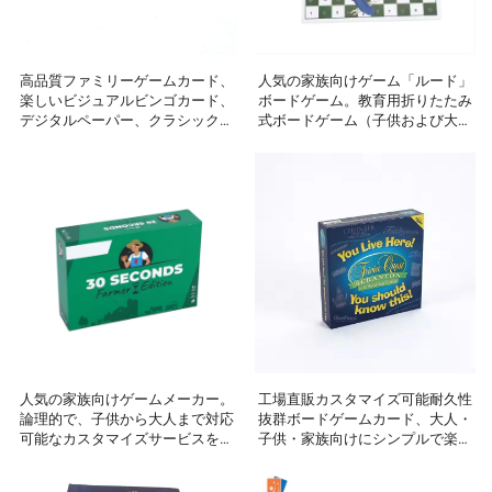
高品質ファミリーゲームカード、
人気の家族向けゲーム「ルード」
楽しいビジュアルビンゴカード、
ボードゲーム。教育用折りたたみ
デジタルペーパー、クラシックな
式ボードゲーム（子供および大人
トランプカード、カスタマイズ印
向け）。プラスチック製ボックス
刷、カラフル
付き。
人気の家族向けゲームメーカー。
工場直販カスタマイズ可能耐久性
論理的で、子供から大人まで対応
抜群ボードゲームカード、大人・
可能なカスタマイズサービスを提
子供・家族向けにシンプルで楽し
供。
いデザイン