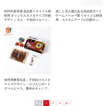
2025年新登場 高品質リサイクル材
楽しく没入感のある高品質ボード
使用 オリジナルカスタマイズ印刷
ゲームメーカー製 リサイクル材使
デザイン 大人・子供向けルードゥ
用・カスタムテーブル印刷キッズ
（Ludo）ユーモア満載ボードゲー
ボードゲーム（幼稚園・保育園の
ム（家族向け）
教室活動向け）
卸売用教育玩具：子供向けカスタ
マイズデザイン・ロゴ入りボード
ゲームピース。夏休みキャンプや
レジャー活動に最適な思考力育成
ボードゲーム
前へ
1
2
3
次へ