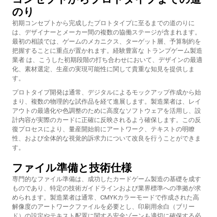
のり
初期コンセプトから完成したプロトタイプに至るまでの道のりに
は、デザイナーとメーカー間の複数の協働ステージが含まれます。
最初の相談では、ゲームのメカニクス、ターゲット層、予算制約を
把握することに重点が置かれます。経験豊富な
トランプゲーム製造
業者
は、こうした初期段階の打ち合わせにおいて、デザインの最適
化、素材選定、生産の実現可能性に関して貴重な知見を提供しま
す。
プロトタイプ開発は通常、デジタルによるモックアップ作成から始
まり、複数の物理的な試作品を経て進展します。製造業者は、レイ
アウトの最適化や色調整のために高度なソフトウェアを活用し、設
計内容が実際のカードに正確に反映されるよう確保します。この反
復プロセスにより、量産開始前にアートワーク、テキストの明瞭
性、および全体的な視覚的訴求力について改良を行うことができま
す。
ファイル準備と技術仕様
専門的なファイル準備は、成功したカードゲーム製造の基礎を成す
ものであり、特定の技術ガイドラインおよび業界標準への準拠が求
められます。製造業者は通常、CMYKカラーモードで作成された高
解像度のアートワークファイルを必要とし、印刷用余白（ブリー
ド）の設定やテキスト配置に関する安全ゾーンも適切に確保する必