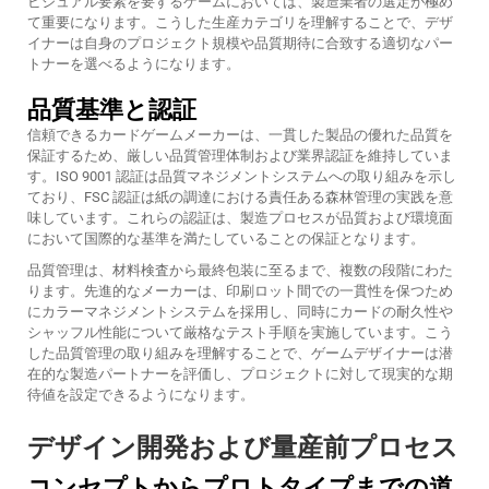
ビジュアル要素を要するゲームにおいては、製造業者の選定が極め
て重要になります。こうした生産カテゴリを理解することで、デザ
イナーは自身のプロジェクト規模や品質期待に合致する適切なパー
トナーを選べるようになります。
品質基準と認証
信頼できるカードゲームメーカーは、一貫した製品の優れた品質を
保証するため、厳しい品質管理体制および業界認証を維持していま
す。ISO 9001 認証は品質マネジメントシステムへの取り組みを示し
ており、FSC 認証は紙の調達における責任ある森林管理の実践を意
味しています。これらの認証は、製造プロセスが品質および環境面
において国際的な基準を満たしていることの保証となります。
品質管理は、材料検査から最終包装に至るまで、複数の段階にわた
ります。先進的なメーカーは、印刷ロット間での一貫性を保つため
にカラーマネジメントシステムを採用し、同時にカードの耐久性や
シャッフル性能について厳格なテスト手順を実施しています。こう
した品質管理の取り組みを理解することで、ゲームデザイナーは潜
在的な製造パートナーを評価し、プロジェクトに対して現実的な期
待値を設定できるようになります。
デザイン開発および量産前プロセス
コンセプトからプロトタイプまでの道