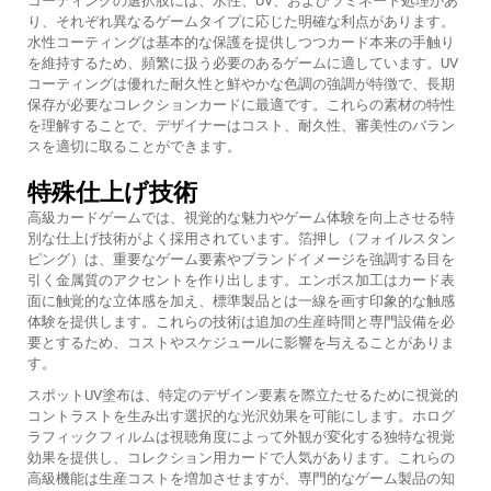
コーティングの選択肢には、水性、UV、およびラミネート処理があ
り、それぞれ異なるゲームタイプに応じた明確な利点があります。
水性コーティングは基本的な保護を提供しつつカード本来の手触り
を維持するため、頻繁に扱う必要のあるゲームに適しています。UV
コーティングは優れた耐久性と鮮やかな色調の強調が特徴で、長期
保存が必要なコレクションカードに最適です。これらの素材の特性
を理解することで、デザイナーはコスト、耐久性、審美性のバラン
スを適切に取ることができます。
特殊仕上げ技術
高級カードゲームでは、視覚的な魅力やゲーム体験を向上させる特
別な仕上げ技術がよく採用されています。箔押し（フォイルスタン
ピング）は、重要なゲーム要素やブランドイメージを強調する目を
引く金属質のアクセントを作り出します。エンボス加工はカード表
面に触覚的な立体感を加え、標準製品とは一線を画す印象的な触感
体験を提供します。これらの技術は追加の生産時間と専門設備を必
要とするため、コストやスケジュールに影響を与えることがありま
す。
スポットUV塗布は、特定のデザイン要素を際立たせるために視覚的
コントラストを生み出す選択的な光沢効果を可能にします。ホログ
ラフィックフィルムは視聴角度によって外観が変化する独特な視覚
効果を提供し、コレクション用カードで人気があります。これらの
高級機能は生産コストを増加させますが、専門的なゲーム製品の知