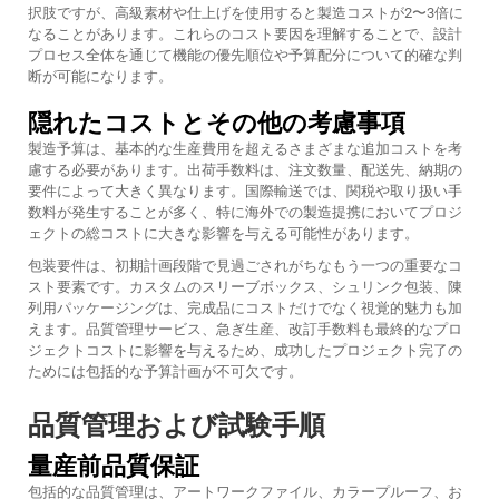
択肢ですが、高級素材や仕上げを使用すると製造コストが2〜3倍に
なることがあります。これらのコスト要因を理解することで、設計
プロセス全体を通じて機能の優先順位や予算配分について的確な判
断が可能になります。
隠れたコストとその他の考慮事項
製造予算は、基本的な生産費用を超えるさまざまな追加コストを考
慮する必要があります。出荷手数料は、注文数量、配送先、納期の
要件によって大きく異なります。国際輸送では、関税や取り扱い手
数料が発生することが多く、特に海外での製造提携においてプロジ
ェクトの総コストに大きな影響を与える可能性があります。
包装要件は、初期計画段階で見過ごされがちなもう一つの重要なコ
スト要素です。カスタムのスリーブボックス、シュリンク包装、陳
列用パッケージングは、完成品にコストだけでなく視覚的魅力も加
えます。品質管理サービス、急ぎ生産、改訂手数料も最終的なプロ
ジェクトコストに影響を与えるため、成功したプロジェクト完了の
ためには包括的な予算計画が不可欠です。
品質管理および試験手順
量産前品質保証
包括的な品質管理は、アートワークファイル、カラープルーフ、お