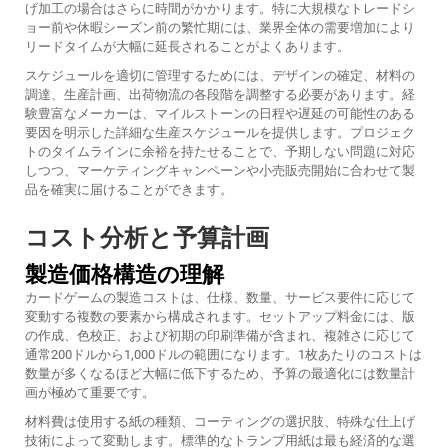
げ加工の場合はさらに時間がかかります。特に大規模なトレードシ
ョー前や休暇シーズン前の繁忙期には、業界全体の需要増加により
リードタイムが大幅に延長されることがよくあります。
スケジュールを適切に管理するためには、デザインの確定、材料の
調達、生産計画、出荷物流の各段階を調整する必要があります。経
験豊富なメーカーは、マイルストーンの日程や遅延の可能性のある
要因を明示した詳細な生産スケジュールを提供します。プロジェク
トのタイムラインに余裕を持たせることで、予期しない問題に対応
しつつ、マーケティングキャンペーンや小売販売開始に合わせて製
品を確実に届けることができます。
コスト分析と予算計画
製造価格構造の理解
カードゲームの製造コストは、仕様、数量、サービス要件に応じて
変動する複数の要素から構成されます。セットアップ料金には、版
の作成、色校正、および初期の印刷準備が含まれ、複雑さに応じて
通常200ドルから1,000ドルの範囲になります。1枚あたりのコストは
数量が多くなるほど大幅に低下するため、予算の最適化には数量計
画が極めて重要です。
材料費は使用する紙の種類、コーティングの選択肢、特殊な仕上げ
技術によって変動します。標準的なトランプ用紙は最も経済的な選