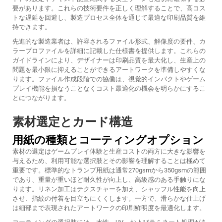
要があります。これらの技術要件を正しく理解することで、高コス
トな遅延を回避し、製造プロセス全体を通じて最適な印刷品質を維
持できます。
先進的な製造業者は、許容されるファイル形式、解像度の要件、カ
ラープロファイルを詳細に記載した仕様書を提供します。これらの
ガイドラインにより、デザイナーは印刷品質を最大化し、生産上の
問題を最小限に抑えることができるアートワークを準備しやすくな
ります。ファイル作成段階での協働は、視覚的インパクトやゲーム
プレイ機能を損なうことなくコスト最適化の機会を明らかにするこ
とにつながります。
素材選定とカード構造
用紙の種類とコーティングオプション
素材の選定はゲームプレイ体験と生産コストの両方に大きな影響を
与えるため、利用可能な選択肢とその影響を理解することは極めて
重要です。標準的なトランプ用紙は通常270gsmから350gsmの範囲
であり、重量が重いほど耐久性が向上し、高級感のある手触りにな
ります。リネン加工はテクスチャーを加え、シャッフル性能を向上
させ、指紋の付着を目立ちにくくします。一方で、滑らかな仕上げ
は細部まで表現されたアートワークの印刷鮮明度を最適化します。