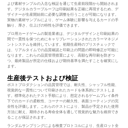
よび素材サンプルの入念な検証を通じて生産前段階から開始されま
す。デジタルカラープルーフは印刷結果を正確に再現するため、デ
ザイナーが生産開始前に必要な調整を行うことが可能になります。
実物の素材サンプルにより、ゲーム体験に影響を与えるカードの手
触り、厚さ、仕上げの特性を評価できます。
プロ用カードゲームの製造業者は、デジタルデザインと印刷結果の
間で一貫性を保つためにキャリブレーションされたカラーマネジメ
ントシステムを維持しています。初期生産時のプリスチェックで
は、リアルタイムでの品質確認と印刷上の問題の即時修正が可能に
なります。これらの品質管理措置により、高額な再印刷を防ぎつ
つ、最終製品が所定の仕様および期待基準を満たすことを確実にし
ます。
生産後テストおよび検証
ポストプロダクションの品質管理では、耐久性、シャッフル性能、
視覚的な一貫性について印刷されたカードを体系的にテストしま
す。標準化されたテスト手順により、想定されるゲームプレイ条件
下でのカードの柔軟性、コーナーの耐久性、表面コーティングの完
全性を評価します。これらのテストにより、製品が予定された使用
方法に耐え、期待される寿命全体を通して視覚的な魅力を維持でき
ることが保証されます。
ランダムサンプリングによる検査プロトコルにより、生産ロット全