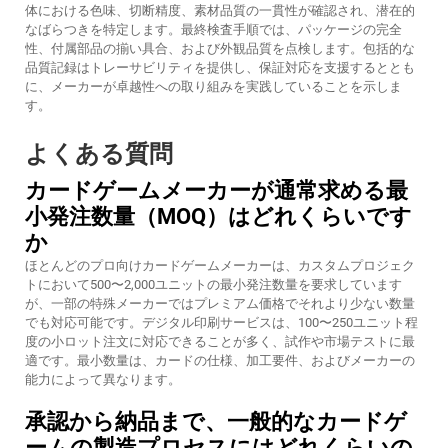
体における色味、切断精度、素材品質の一貫性が確認され、潜在的
なばらつきを特定します。最終検査手順では、パッケージの完全
性、付属部品の揃い具合、および外観品質を点検します。包括的な
品質記録はトレーサビリティを提供し、保証対応を支援するととも
に、メーカーが卓越性への取り組みを実践していることを示しま
す。
よくある質問
カードゲームメーカーが通常求める最
小発注数量（MOQ）はどれくらいです
か
ほとんどのプロ向けカードゲームメーカーは、カスタムプロジェク
トにおいて500〜2,000ユニットの最小発注数量を要求しています
が、一部の特殊メーカーではプレミアム価格でそれより少ない数量
でも対応可能です。デジタル印刷サービスは、100〜250ユニット程
度の小ロット注文に対応できることが多く、試作や市場テストに最
適です。最小数量は、カードの仕様、加工要件、およびメーカーの
能力によって異なります。
承認から納品まで、一般的なカードゲ
ームの製造プロセスにはどれくらいの