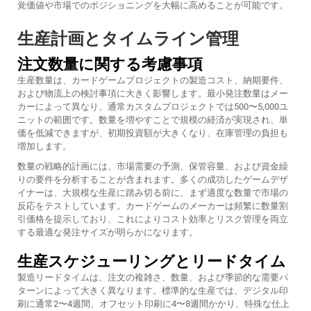
覚価値や市場でのポジショニングを大幅に高めることが可能です。
生産計画とタイムライン管理
注文数量に関する考慮事項
生産数量は、カードゲームプロジェクトの製造コスト、納期要件、
および物流上の検討事項に大きく影響します。最小発注数量はメー
カーによって異なり、通常カスタムプロジェクトでは500〜5,000ユ
ニットの範囲です。数量を増やすことで規模の経済が実現され、単
価を低減できますが、初期投資額が大きくなり、在庫管理の負担も
増加します。
数量の戦略的計画には、市場需要の予測、保管容量、および資金繰
りの要件を分析することが含まれます。多くの成功したゲームデザ
イナーは、大規模な生産に踏み切る前に、まず適度な数量で市場の
反応をテストしています。カードゲームのメーカーは頻繁に数量割
引価格を提示しており、これによりコスト効率とリスク管理を両立
する最適な発注サイズが明らかになります。
生産スケジューリングとリードタイム
製造リードタイムは、注文の複雑さ、数量、および季節的な需要パ
ターンによって大きく異なります。標準的な生産では、デジタル印
刷に通常2〜4週間、オフセット印刷に4〜8週間かかり、特殊な仕上