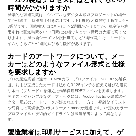
時間がかかりますか
標準的な製造期間は、シンプルなデジタル印刷プロジェクトの場合
で2〜3週間、特殊加工付きのオフセット印刷など複雑な工程では6〜
8週間です。国際輸送にはさらに1〜2週間かかりますが、航空便を利
用すれば配送時間を3〜7日間に短縮できます（費用は大幅に高くな
ります）。展示会シーズンや祝日期間などの繁忙期には、リードタ
イムがさらに2〜4週間延びる可能性があります。
カードのアートワークについて、メー
カーはどのようなファイル形式と仕様
を要求しますか
プロの製造業者は通常、CMYKカラープロファイル、300 DPIの解像
度、および完成したカード寸法から0.125インチを超えて延びる適切
な余白（ブリード）を備えた高解像度PDFファイルを要求します。
テキストやシンプルなグラフィックには、Adobe Illustrator形式のベ
クター形式のアートワークが好まれます。一方で、複雑なイラスト
や写真には高解像度のラスターアイmageが最適です。特定のカラー
プロファイルや技術的ガイドラインは製造業者によって異なりま
す。
製造業者は印刷サービスに加えて、ゲ