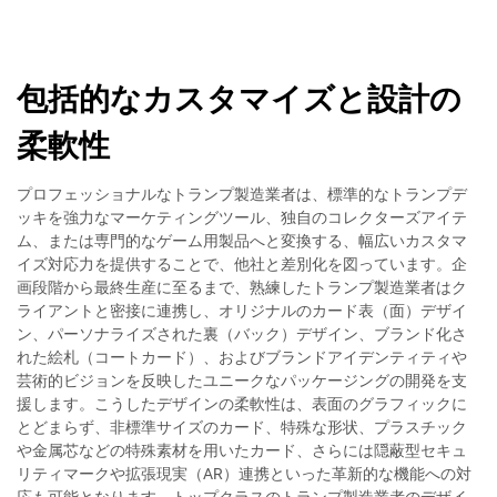
包括的なカスタマイズと設計の
柔軟性
プロフェッショナルなトランプ製造業者は、標準的なトランプデ
ッキを強力なマーケティングツール、独自のコレクターズアイテ
ム、または専門的なゲーム用製品へと変換する、幅広いカスタマ
イズ対応力を提供することで、他社と差別化を図っています。企
画段階から最終生産に至るまで、熟練したトランプ製造業者はク
ライアントと密接に連携し、オリジナルのカード表（面）デザイ
ン、パーソナライズされた裏（バック）デザイン、ブランド化さ
れた絵札（コートカード）、およびブランドアイデンティティや
芸術的ビジョンを反映したユニークなパッケージングの開発を支
援します。こうしたデザインの柔軟性は、表面のグラフィックに
とどまらず、非標準サイズのカード、特殊な形状、プラスチック
や金属芯などの特殊素材を用いたカード、さらには隠蔽型セキュ
リティマークや拡張現実（AR）連携といった革新的な機能への対