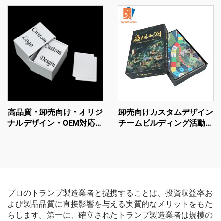
ームモノポリー
イングチェス大人向けバー
ジョンパズルおもちゃボー
ドゲーム
高品質・卸売向け・オリジ
卸売向けカスタムデザイン
ナルデザイン・OEM対応・
チームビルディング活動用
PVC製・防水・無地印刷可
ボードゲームメーカー／ナ
能・トランプ用ボックス・
イトボードゲーム（家族向
デッキサイズ・ポーカーカ
け）
ード
プロのトランプ製造業者と提携することは、投資収益率お
よび製品品質に直接影響を与える実質的なメリットをもた
らします。第一に、確立されたトランプ製造業者は規模の