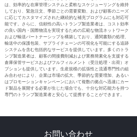
は、効率的な在庫管理システムと柔軟なスケジューリングを維持
しており、緊急注文、季節ごとの需要変動、および顧客のニーズ
に応じてカスタマイズされた継続的な補充プログラムにも対応可
能です。さらに、信頼性の高いトランプ製造業者は、コスト効率
の良い国内・国際物流を実現するための広範な物流ネットワーク
および輸送パートナーシップを構築しており、通関書類の処理、
輸送中の保護包装、サプライチェーンの可視化を可能にする追跡
システムを含む包括的なサービスを提供しています。多くのトラ
ンプ製造業者は、顧客の間接費削減および業務簡素化を支援する
倉庫保管サービスおよびフルフィルメント（受注処理・出荷）オ
プションも提供しています。生産規模の拡張性と流通専門性の組
み合わせにより、企業は市場の拡大、季節的な需要増加、あるい
はプロモーションキャンペーンにおいて複数の拠点へ迅速にカー
ド製品を展開する必要が生じた場合でも、十分な対応能力を持つ
専門のトランプ製造業者と安心して提携することができます。
お問い合わせ