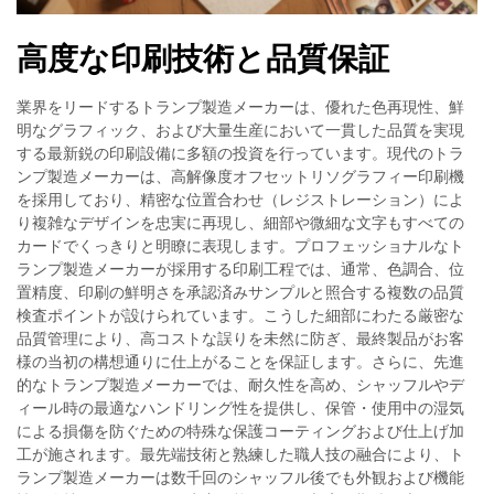
高度な印刷技術と品質保証
業界をリードするトランプ製造メーカーは、優れた色再現性、鮮
明なグラフィック、および大量生産において一貫した品質を実現
する最新鋭の印刷設備に多額の投資を行っています。現代のトラ
ンプ製造メーカーは、高解像度オフセットリソグラフィー印刷機
を採用しており、精密な位置合わせ（レジストレーション）によ
り複雑なデザインを忠実に再現し、細部や微細な文字もすべての
カードでくっきりと明瞭に表現します。プロフェッショナルなト
ランプ製造メーカーが採用する印刷工程では、通常、色調合、位
置精度、印刷の鮮明さを承認済みサンプルと照合する複数の品質
検査ポイントが設けられています。こうした細部にわたる厳密な
品質管理により、高コストな誤りを未然に防ぎ、最終製品がお客
様の当初の構想通りに仕上がることを保証します。さらに、先進
的なトランプ製造メーカーでは、耐久性を高め、シャッフルやデ
ィール時の最適なハンドリング性を提供し、保管・使用中の湿気
による損傷を防ぐための特殊な保護コーティングおよび仕上げ加
工が施されます。最先端技術と熟練した職人技の融合により、ト
ランプ製造メーカーは数千回のシャッフル後でも外観および機能