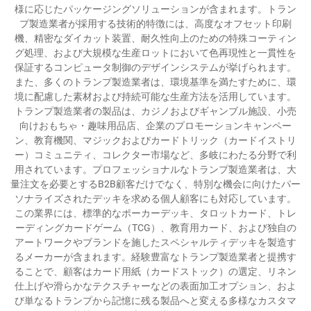
様に応じたパッケージングソリューションが含まれます。トラン
プ製造業者が採用する技術的特徴には、高度なオフセット印刷
機、精密なダイカット装置、耐久性向上のための特殊コーティン
グ処理、および大規模な生産ロットにおいて色再現性と一貫性を
保証するコンピュータ制御のデザインシステムが挙げられます。
また、多くのトランプ製造業者は、環境基準を満たすために、環
境に配慮した素材および持続可能な生産方法を活用しています。
トランプ製造業者の製品は、カジノおよびギャンブル施設、小売
向けおもちゃ・趣味用品店、企業のプロモーションキャンペー
ン、教育機関、マジックおよびカードトリック（カードイストリ
ー）コミュニティ、コレクター市場など、多岐にわたる分野で利
用されています。プロフェッショナルなトランプ製造業者は、大
量注文を必要とするB2B顧客だけでなく、特別な機会に向けたパー
ソナライズされたデッキを求める個人顧客にも対応しています。
この業界には、標準的なポーカーデッキ、タロットカード、トレ
ーディングカードゲーム（TCG）、教育用カード、および独自の
アートワークやブランドを施したスペシャルティデッキを製造す
るメーカーが含まれます。経験豊富なトランプ製造業者と提携す
ることで、顧客はカード用紙（カードストック）の選定、リネン
仕上げや滑らかなテクスチャーなどの表面加工オプション、およ
び単なるトランプから記憶に残る製品へと変える多様なカスタマ