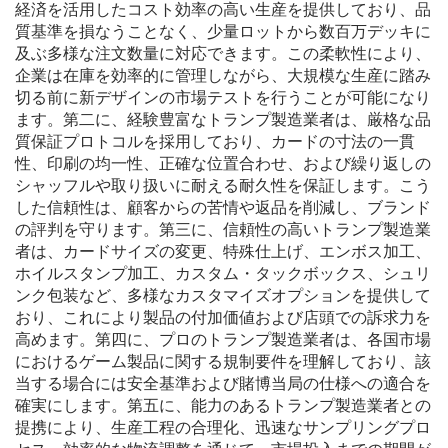
経済を活用したコスト効率の高い生産を提供しており、品
質基準を損なうことなく、少量ロットから数百万デッキに
及ぶ多様な注文数量に対応できます。この柔軟性により、
企業は在庫を効率的に管理しながら、大規模な生産に踏み
切る前に新デザインの市場テストを行うことが可能になり
ます。第二に、経験豊富なトランプ製造業者は、厳格な品
質保証プロトコルを採用しており、カードの寸法の一貫
性、印刷の均一性、正確な位置合わせ、および繰り返しの
シャッフルや取り扱いに耐える耐久性を保証します。こう
した信頼性は、顧客からの苦情や返品を削減し、ブランド
の評判を守ります。第三に、信頼性の高いトランプ製造業
者は、カードサイズの変更、特殊仕上げ、エンボス加工、
ホイルスタンプ加工、カスタム・タックボックス、シュリ
ンク包装など、多様なカスタマイズオプションを提供して
おり、これにより製品の付加価値および店頭での訴求力を
高めます。第四に、プロのトランプ製造業者は、各国市場
におけるゲーム製品に関する規制要件を理解しており、該
当する場合には安全基準および賭博当局の仕様への適合を
確実にします。第五に、能力のあるトランプ製造業者との
提携により、生産工程の合理化、迅速なサンプリングプロ