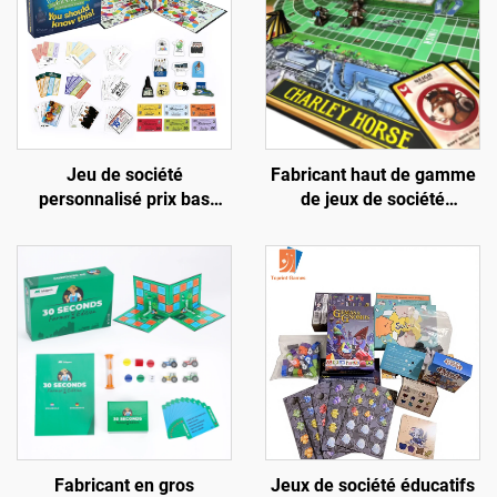
Jeu de société
Fabricant haut de gamme
personnalisé prix bas
de jeux de société
direct usine Pièces en
personnalisés, style
papier haute technologie
Monopoli, jeux de cartes
Jeu de groupe amusant
pour financement
Monopoli
participatif, jeux de table,
commande en vrac,
cadeau
Fabricant en gros
Jeux de société éducatifs