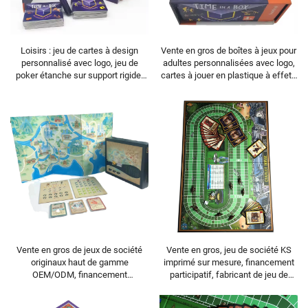
Loisirs : jeu de cartes à design
Vente en gros de boîtes à jeux pour
personnalisé avec logo, jeu de
adultes personnalisées avec logo,
poker étanche sur support rigide,
cartes à jouer en plastique à effets
cartes à jouer premium bleues et
lumineux (poker), emballage
rouges
personnalisé, cartes à jouer
personnalisées
Vente en gros de jeux de société
Vente en gros, jeu de société KS
originaux haut de gamme
imprimé sur mesure, financement
OEM/ODM, financement
participatif, fabricant de jeu de
participatif personnalisé sur
société Monopoli personnalisé
Kickstarter avec votre propre
comme cadeau