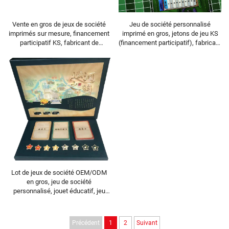
Vente en gros de jeux de société
Jeu de société personnalisé
imprimés sur mesure, financement
imprimé en gros, jetons de jeu KS
participatif KS, fabricant de
(financement participatif), fabricant
Monopoli, jeu de cartes
de jeux Monopoli, jeu de cartes
personnalisé, idéal comme cadeau
personnalisé pouvant servir de
cadeau
Lot de jeux de société OEM/ODM
en gros, jeu de société
personnalisé, jouet éducatif, jeu
interactif pour enfants, destiné au
financement participatif sur
Kickstarter
Précédent
1
2
Suivant