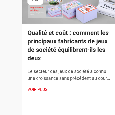
Qualité et coût : comment les
principaux fabricants de jeux
de société équilibrent-ils les
deux
Le secteur des jeux de société a connu
une croissance sans précédent au cours
de la dernière décennie, les revenus
VOIR PLUS
mondiaux atteignant chaque année de
nouveaux sommets. À mesure que la
demande des consommateurs continue
d'augmenter, les fabricants de jeux de