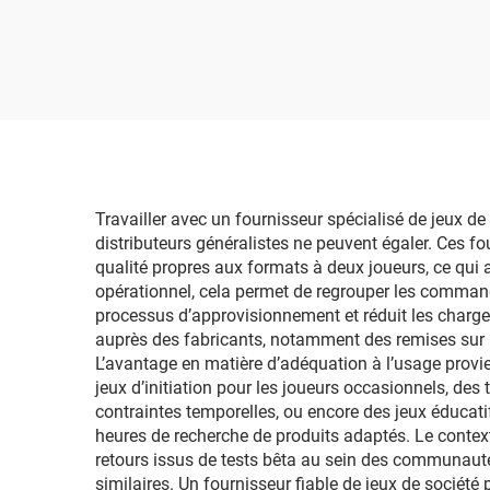
éducatif pour enfants,
apprentissage, pièces en
p
plastique, jeu de société
30 secondes,
personnalisé, pour la
famille
Travailler avec un fournisseur spécialisé de jeux d
distributeurs généralistes ne peuvent égaler. Ces 
qualité propres aux formats à deux joueurs, ce qui a
opérationnel, cela permet de regrouper les commande
processus d’approvisionnement et réduit les charge
auprès des fabricants, notamment des remises sur l
L’avantage en matière d’adéquation à l’usage provi
jeux d’initiation pour les joueurs occasionnels, des
contraintes temporelles, ou encore des jeux éducati
heures de recherche de produits adaptés. Le contexte
retours issus de tests bêta au sein des communaut
similaires. Un fournisseur fiable de jeux de société