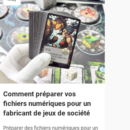
Comment préparer vos
Une
fichiers numériques pour un
ins
fabricant de jeux de société
fab
Préparer des fichiers numériques pour un
L'in