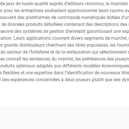
e jeux de haute qualité auprès d’éditeurs reconnus, le maintien 
es pour les entreprises souhaitant approvisionner leurs rayons 
 souvent des plateformes de commande numériques dotées d’un s
e données produits détaillées contenant des descriptions des m
œuvre des systèmes de gestion d’entrepôt garantissant une expéd
nication. Leurs applications couvrent divers segments de marché
es grands distributeurs cherchant des titres populaires, les four
du secteur de l’hôtellerie et de la restauration qui sélectionnen
es connaît les tendances du marché, les préférences des joueur
duits optimaux adaptés aux différents modèles économiques. Il
exibles et une expertise dans l’identification de nouveaux titr
t des expériences concentrées à deux joueurs plutôt que des d