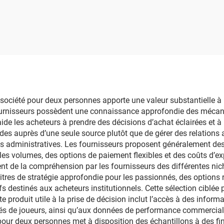
mesure, logo
gros OEM et
personnalisé, fabri
ersonnalisation
sous marque (OE
complète
conception
personnalisée, ca
hautes performan
étanches, en papi
e société pour deux personnes apporte une valeur substantielle à 
fournisseurs possèdent une connaissance approfondie des mécaniq
en plastique PVC
ide les acheteurs à prendre des décisions d’achat éclairées et à r
adultes
s auprès d’une seule source plutôt que de gérer des relations av
s administratives. Les fournisseurs proposent généralement des
es volumes, des options de paiement flexibles et des coûts d’exp
ent de la compréhension par les fournisseurs des différentes ni
 titres de stratégie approfondie pour les passionnés, des options
fs destinés aux acheteurs institutionnels. Cette sélection cibl
 produit utile à la prise de décision inclut l’accès à des inform
és de joueurs, ainsi qu’aux données de performance commercial
 pour deux personnes met à disposition des échantillons à des fin