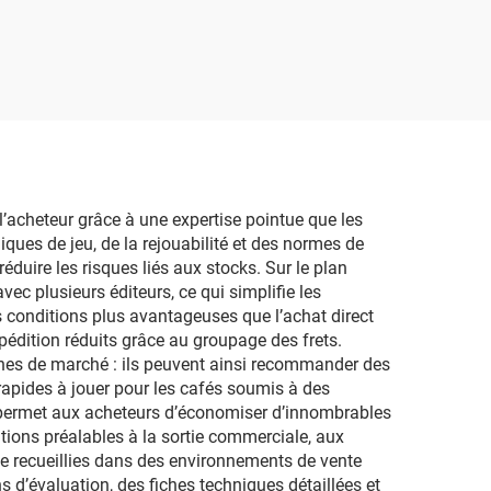
noir et blanc, jeu
cation
d'échecs en acrylique
M),
pour enfants afin de
développer l'intelligence
rtes
ces,
er ou
l’acheteur grâce à une expertise pointue que les
ues de jeu, de la rejouabilité et des normes de
 pour
éduire les risques liés aux stocks. Sur le plan
ec plusieurs éditeurs, ce qui simplifie les
 conditions plus avantageuses que l’achat direct
édition réduits grâce au groupage des frets.
ches de marché : ils peuvent ainsi recommander des
 rapides à jouer pour les cafés soumis à des
ée permet aux acheteurs d’économiser d’innombrables
ations préalables à la sortie commerciale, aux
e recueillies dans des environnements de vente
s d’évaluation, des fiches techniques détaillées et