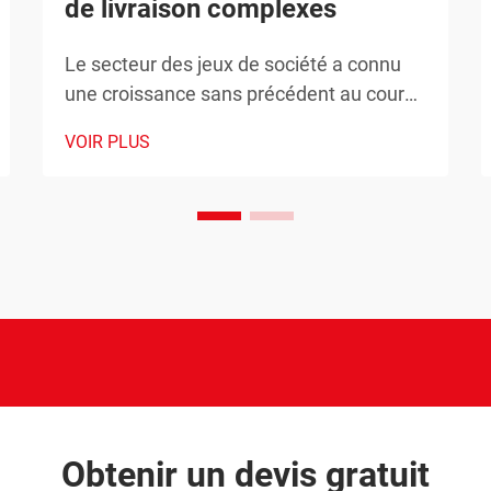
de livraison complexes
Le secteur des jeux de société a connu
une croissance sans précédent au cours
de la dernière décennie, avec des
VOIR PLUS
revenus atteignant des niveaux inédits et
un intérêt croissant des consommateurs
appartenant à des groupes
démographiques très variés. À mesure
que ce marché s’élargit, les producteurs
de jeux de société sont confrontés à des
défis de plus en plus complexes…
Obtenir un devis gratuit