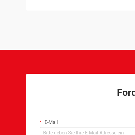
Verlage bestrebt sind, ihre kreativen
Visionen umzusetzen. Die Navigation
durch das komplexe Umfeld der
Brettspiel-Produktion birgt jedoch …
Ford
E-Mail