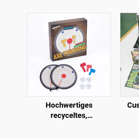
Hochwertiges
Cu
recyceltes,
kundenspezifisches
Mini-Axt-Werfen-