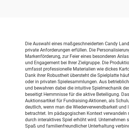
Brettspiel für Kinder,
sicheres Familienspiel
mit Zielscheibe und
Schaumstoffäxten
Die Auswahl eines maßgeschneiderten Candy Land-Bre
private Anforderungen erfüllen. Die Personalisierung
Markenförderung, zur Feier eines besonderen Anlas
und Engagement bei Ihrer Zielgruppe. Die Produkti
umfasst professionelle Materialien wie dickes Kart
Dank ihrer Robustheit übersteht die Spielplatte hä
oder in privaten Spielesammlungen. Aus betrieblich
und bewahren dabei die intuitive Spielmechanik des 
beseitigt Hemmnisse für die aktive Beteiligung. Da
Auktionsartikel für Fundraising-Aktionen, als Schu
deutlich, wenn man die Wiederverwendbarkeit und l
betrachtet. Im pädagogischen Kontext verwandeln m
durch interaktives Spiel erhöht wird. Unternehmen 
Spaß und familienfreundlicher Unterhaltung verbind