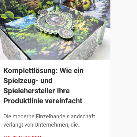
Komplettlösung: Wie ein
Her
Spielzeug- und
Kar
Spielehersteller Ihre
zu 
Produktlinie vereinfacht
und
Die moderne Einzelhandelslandschaft
Die 
verlangt von Unternehmen, die
Jahr
erfolgreiche Produktlinien in der
erle