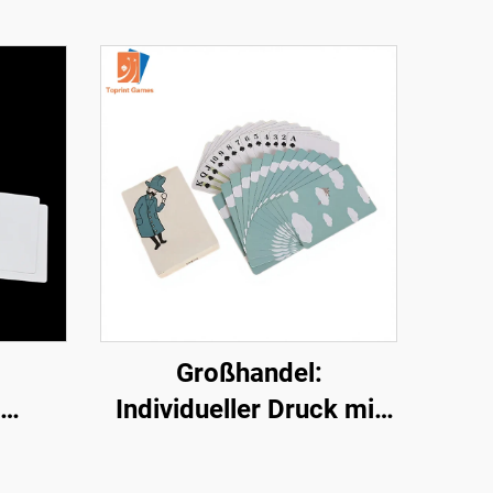
Großhandel:
Individueller Druck mit
PVC-
Logo, OEM,
duell
personalisiertes Design