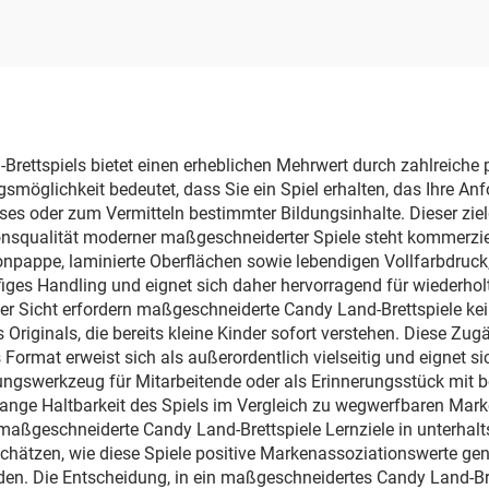
gestaltbar, OE
wasserfest, bla
bedruckbar, Stan
Deck-Größe
ttspiels bietet einen erheblichen Mehrwert durch zahlreiche pr
smöglichkeit bedeutet, dass Sie ein Spiel erhalten, das Ihre Anf
ses oder zum Vermitteln bestimmter Bildungsinhalte. Dieser zie
onsqualität moderner maßgeschneiderter Spiele steht kommerziel
onpappe, laminierte Oberflächen sowie lebendigen Vollfarbdruck,
ufiges Handling und eignet sich daher hervorragend für wiederho
er Sicht erfordern maßgeschneiderte Candy Land-Brettspiele kei
Originals, die bereits kleine Kinder sofort verstehen. Diese Zu
s Format erweist sich als außerordentlich vielseitig und eignet 
lungswerkzeug für Mitarbeitende oder als Erinnerungsstück mit 
ange Haltbarkeit des Spiels im Vergleich zu wegwerfbaren Mark
aßgeschneiderte Candy Land-Brettspiele Lernziele in unterhalt
schätzen, wie diese Spiele positive Markenassoziationswerte gen
en. Die Entscheidung, in ein maßgeschneidertes Candy Land-Brett