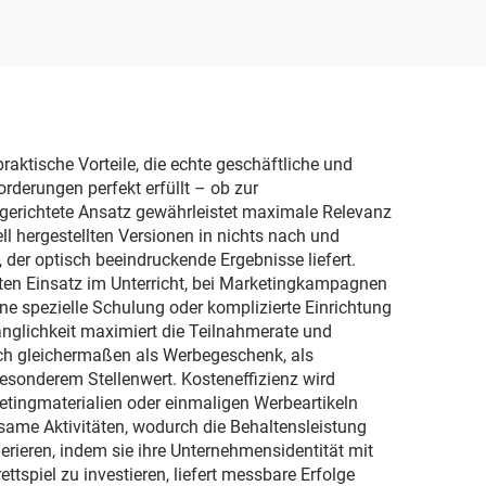
M,
– hochwertige,
nko
wasserdichte
dard-
Spielkarten aus Papier
oder PVC-Kunststoff für
Erwachsene
aktische Vorteile, die echte geschäftliche und
orderungen perfekt erfüllt – ob zur
lgerichtete Ansatz gewährleistet maximale Relevanz
l hergestellten Versionen in nichts nach und
 der optisch beeindruckende Ergebnisse liefert.
lten Einsatz im Unterricht, bei Marketingkampagnen
ne spezielle Schulung oder komplizierte Einrichtung
gänglichkeit maximiert die Teilnahmerate und
sich gleichermaßen als Werbegeschenk, als
besonderem Stellenwert. Kosteneffizienz wird
etingmaterialien oder einmaligen Werbeartikeln
same Aktivitäten, wodurch die Behaltensleistung
erieren, indem sie ihre Unternehmensidentität mit
spiel zu investieren, liefert messbare Erfolge