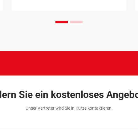
Ob Sie ein strategisches
Sammelkartenspiel, ein
familienfreundliches Gesellschaftsspiel
oder ein pädagogisches Kartenset
entwickeln – die Zusammenarbeit mit ...
ern Sie ein kostenloses Angeb
Unser Vertreter wird Sie in Kürze kontaktieren.