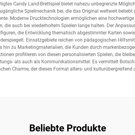
igtes Candy Land-Brettspiel bietet nahezu unbegrenzte Möglichk
zugängliche Spielmechanik bei, die das Original weltweit beliebt
ente. Moderne Drucktechnologien ermöglichen eine hochwertige R
en, die auch bei wiederholtem Spielen lange halten. Der Anpassu
ielfiguren, die Entwicklung thematisch abgestimmter Karten sowie
derspiegelt. Einsatzgebiete reichen von pädagogischen Hilfsmi
bis hin zu Marketingmaterialien, die Kunden durch markenbezog
onen profitieren von diesen personalisierten Spielen, die blei
ltungs- als auch als Kommunikationsmittel: Es vermittelt Bots
schen Charme, der dieses Format alters- und kulturübergreifend u
Beliebte Produkte