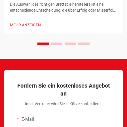
Die Auswahl des richtigen Brettspielherstellers ist eine
entscheidende Entscheidung, die über Erfolg oder Misserfolg
Ihres Tabletop-Spielsprojekts bestimmen kann. Ob Sie ein
erfahrener Spieldesigner sind oder als aufstrebender
MEHR ANZEIGEN
Unternehmer in die Brettspielbranche einsteigen – die
Zusammenarbeit mit ...
Fordern Sie ein kostenloses Angebot
an
Unser Vertreter wird Sie in Kürze kontaktieren.
E-Mail