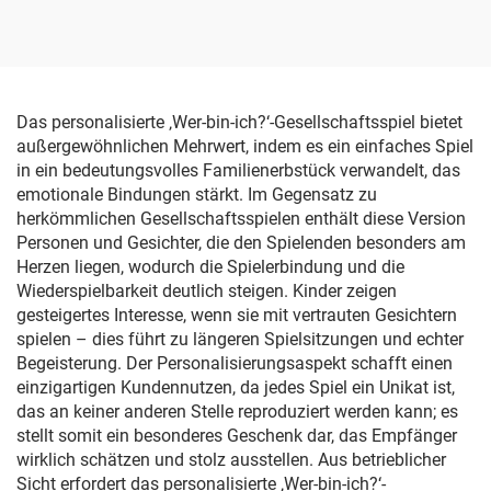
Gesellschaftsspiele zur
Rückseitendruck, Logo,
Teambildung – Hersteller
Goldpapier, PVC-
von Ritter-Spielen, Ritter-
Kunststoff-Spiel,
Gesellschaftsspiel für die
individuelle
Familie
Pokerspielkarten
Das personalisierte ‚Wer-bin-ich?‘-Gesellschaftsspiel bietet
außergewöhnlichen Mehrwert, indem es ein einfaches Spiel
in ein bedeutungsvolles Familienerbstück verwandelt, das
emotionale Bindungen stärkt. Im Gegensatz zu
herkömmlichen Gesellschaftsspielen enthält diese Version
Personen und Gesichter, die den Spielenden besonders am
Herzen liegen, wodurch die Spielerbindung und die
Wiederspielbarkeit deutlich steigen. Kinder zeigen
gesteigertes Interesse, wenn sie mit vertrauten Gesichtern
spielen – dies führt zu längeren Spielsitzungen und echter
Begeisterung. Der Personalisierungsaspekt schafft einen
einzigartigen Kundennutzen, da jedes Spiel ein Unikat ist,
das an keiner anderen Stelle reproduziert werden kann; es
stellt somit ein besonderes Geschenk dar, das Empfänger
wirklich schätzen und stolz ausstellen. Aus betrieblicher
Sicht erfordert das personalisierte ‚Wer-bin-ich?‘-