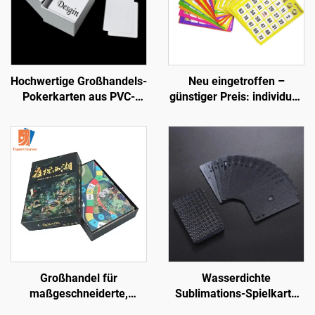
Hochwertige Großhandels-
Neu eingetroffen –
Pokerkarten aus PVC-
günstiger Preis: individuell
Kunststoff, individuell
bedruckte Papier-Scratch-
gestaltbar, OEM,
Off-Karten, Scratch-Card-
wasserfest, blanko
Spiel, bedruckte
bedruckbar, Standard-
Nummern, Bingo-Karten
Deck-Größe
Großhandel für
Wasserdichte
maßgeschneiderte,
Sublimations-Spielkarte
individuell gestaltete
mit Schachtel, Vorder- und