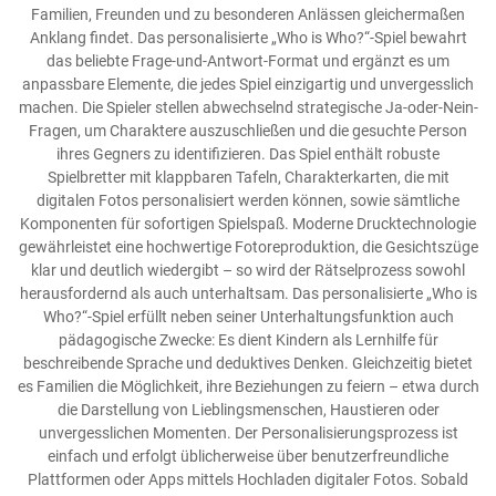
Familien, Freunden und zu besonderen Anlässen gleichermaßen
Anklang findet. Das personalisierte „Who is Who?“-Spiel bewahrt
das beliebte Frage-und-Antwort-Format und ergänzt es um
anpassbare Elemente, die jedes Spiel einzigartig und unvergesslich
machen. Die Spieler stellen abwechselnd strategische Ja-oder-Nein-
Fragen, um Charaktere auszuschließen und die gesuchte Person
ihres Gegners zu identifizieren. Das Spiel enthält robuste
Spielbretter mit klappbaren Tafeln, Charakterkarten, die mit
digitalen Fotos personalisiert werden können, sowie sämtliche
Komponenten für sofortigen Spielspaß. Moderne Drucktechnologie
gewährleistet eine hochwertige Fotoreproduktion, die Gesichtszüge
klar und deutlich wiedergibt – so wird der Rätselprozess sowohl
herausfordernd als auch unterhaltsam. Das personalisierte „Who is
Who?“-Spiel erfüllt neben seiner Unterhaltungsfunktion auch
pädagogische Zwecke: Es dient Kindern als Lernhilfe für
beschreibende Sprache und deduktives Denken. Gleichzeitig bietet
es Familien die Möglichkeit, ihre Beziehungen zu feiern – etwa durch
die Darstellung von Lieblingsmenschen, Haustieren oder
unvergesslichen Momenten. Der Personalisierungsprozess ist
einfach und erfolgt üblicherweise über benutzerfreundliche
Plattformen oder Apps mittels Hochladen digitaler Fotos. Sobald