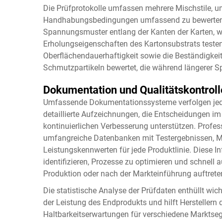
Die Prüfprotokolle umfassen mehrere Mischstile, um
Handhabungsbedingungen umfassend zu bewerten. B
Spannungsmuster entlang der Kanten der Karten, wä
Erholungseigenschaften des Kartonsubstrats teste
Oberflächendauerhaftigkeit sowie die Beständig
Schmutzpartikeln bewertet, die während längerer S
Dokumentation und Qualitätskontroll
Umfassende Dokumentationssysteme verfolgen jeden
detaillierte Aufzeichnungen, die Entscheidungen i
kontinuierlichen Verbesserung unterstützen. Profess
umfangreiche Datenbanken mit Testergebnissen, M
Leistungskennwerten für jede Produktlinie. Diese I
identifizieren, Prozesse zu optimieren und schnell 
Produktion oder nach der Markteinführung auftrete
Die statistische Analyse der Prüfdaten enthüllt wi
der Leistung des Endprodukts und hilft Herstellern d
Haltbarkeitserwartungen für verschiedene Marktse