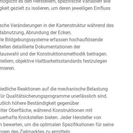
öglicht es den Herstellern, spezifische Variablen wie
it gezielt zu isolieren, um deren jeweiligen Einfluss
sche Veränderungen in der Kartenstruktur während des
abnutzung, Abrundung der Ecken,
ale Bildgebungssysteme erfassen hochauflösende
tellen detaillierte Dokumentationen der
alauswahl und der Konstruktionsmethodik beitragen.
ellern, objektive Haltbarkeitsstandards festzulegen
mieren.
hiedliche Reaktionen auf die mechanische Belastung
ür Qualitätsicherungsprogramme unerlässlich sind.
utlich höhere Beständigkeit gegenüber
tter Oberfläche, während Konstruktionen mit
uerhafte Knickstellen bieten. Jeder Hersteller von
bewerten, um die optimalen Spezifikationen für seine
gen des Zielmarktes zu ermitteln.