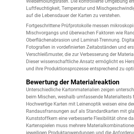
Wiederholungsraten. Die kontrollierte Umgebung erm
Luftfeuchtigkeit, Temperatur und Mischgeschwindigke
auf die Lebensdauer der Karten zu verstehen.
Fortgeschrittene Prüfprotokolle messen mikroskopi
Mischvorgangs und überwachen Faktoren wie Rand
Oberflächenabrasion und Laminat-Trennung. Digit
Fotografien in vordefinierten Zeitabständen und ers
Verschleißmuster, die zur Verbesserung der Materi
Dieser wissenschaftliche Ansatz ermöglicht es Herst
und ihre Produktionsprozesse entsprechend zu opti
Bewertung der Materialreaktion
Unterschiedliche Kartonmaterialien zeigen untersc
beim Mischen, weshalb umfassende Materialtests f
Hochwertige Karten mit Leinenoptik weisen eine de
Randausfransungen auf als Standardkarten mit gla
Kunststoffkern eine verbesserte Flexibilität ohne da
Kartenspielen muss mehrere Materialkombinationen 
jeweiligen Produktanwendungen und die Anforderun