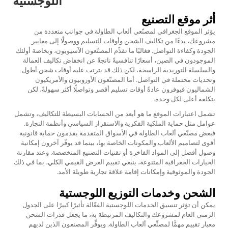
اللوجستية
أثر موقع التصنيع
يؤثر الموقع الجغرافي لمصنّعي ألعاب الطاولة في جوانب متعددة من
مشروعك، بدءًا من تكاليف الشحن وأوقات التسليم ووصولًا إلى معايير
الجودة وكفاءة التواصل. فغالبًا ما تقدِّم المصنّعون الآسيويون، وبخاصة أولئك
الموجودون في الصين، أسعارًا تنافسيةً ناتجةً عن انخفاض تكاليف العمالة
والسلسلة التوريدية الراسخة، لكن ذلك قد يترتب عليه أوقات شحن أطول
وتحديات محتملة في التواصل. أما المصنّعون الأوروبيون والأمريكيون
الشماليون فيوفرون عادةً أوقات تسليم أقصر وتواصلًا أكثر سهولةً، لكن
بتكلفة أعلى لكل وحدة.
تشمل اعتبارات الموقع ما هو أبعد من الحسابات البسيطة للتكاليف، وتشمل
عوامل مثل حماية الملكية الفكرية والاستقرار السياسي وأنظمة التجارة.
فبعض مصنّعي ألعاب الطاولة في الأسواق المتقدمة يقدمون حماية قانونية
أقوى لتصاميم الألعاب والمكونات الخاصة بها، بينما قد يوفّر آخرون إمكانية
وصول أفضل إلى المواد الفاخرة أو تقنيات التصنيع المتخصصة. وعند مقارنة
الخيارات الجغرافية المتنوعة، ينبغي تقييم العرض القيمي الكلي، بما في ذلك
الجودة والموثوقية وإمكانات إقامة علاقة تجارية طويلة الأمد.
الشحن وخدمات التوزيع اللوجستية
يمكن أن تؤثر تنسيق الخدمات اللوجستية الفعّالة تأثيرًا كبيرًا على الجدول
الزمني العام لمشروعك والتكاليف المرتبطة به، ما يجعل قدرات الشحن
معيار تقييمٍ مهمًّا لمصنِّعي ألعاب الطاولة. ويوفِّر المصنعون الذين لديهم