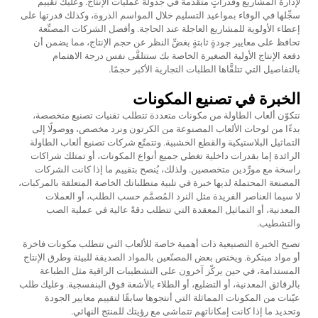
لإدارة المشاريع وقدراتٍ متقدِّمة في جدولة عمليات الإنتاج. وعليك تقييم
سجِّلها في الوفاء بمواعيد التسليم خلال المواسم الذروة، وكذلك قدرتها على
إعطاء الأولوية للمشاريع العاجلة عند الحاجة. وأفضل الشركات المصنِّعة
تحافظ على معايير جودةٍ ثابتةٍ بغضِّ النظر عن حجم الإنتاج، مما يضمن أن
دفعة الإنتاج الأولية الصغيرة الخاصة بك ستتلقَّى نفس درجة الاهتمام
بالتفاصيل التي تتلقَّاها الطلبات التجارية الأكبر حجمًا.
الخبرة في تصنيع المكونات
تتكوّن ألعاب الطاولة من مكونات متعددة تتطلب تقنيات تصنيع متخصصة،
بدءًا من لوحات الألعاب المصنوعة من الكرتون ونرد مخصص، ووصولًا إلى
التماثيل البلاستيكية والقطع الخشبية. وتتمتّع شركات تصنيع ألعاب الطاولة
الرائدة إما بقدرات داخلية تغطي جميع أنواع المكونات، أو تمتلك شراكات
راسخة مع مورِّدين متخصصين. ولذلك، يُنصح بتقييم ما إذا كانت الشركات
المصنعة المحتملة لديها خبرة في تلبية متطلباتك الخاصة المتعلقة بالمركبات،
لا سيما العناصر الفريدة مثل النرد المُصمَّم حسب الطلب، أو العملات
المعدنية، أو التماثيل المعقدة التي تتطلب دقةً عالية في عملية الصب
والتشطيب.
تصبح الخبرة التصنيعية ذات أهمية خاصة للألعاب التي تتطلب مكونات فاخرة
أو مواد مبتكرة. ويختص بعض المصنّعين بالمواد الصديقة للبيئة وطرق الإنتاج
المستدامة، في حين يركّز آخرون على التشطيبات الراقية مثل الطباعة
بالرقائق المعدنية، أو التضليع، أو الطلاء بالأشعة فوق البنفسجية. وعليك طلب
عيّنات من المكونات المماثلة التي أنتجوها سابقًا لتقييم معايير الجودة
وتحديد ما إذا كانت إمكاناتهم تتماشى مع رؤيتك للمنتج النهائي.