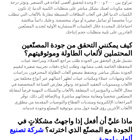
تتراوح بين ٢٠٠٠ و٥٠٠٠ وحدة لتحقيق أقصى كفاءة في التسعير. وتؤثر درجة
تعقيد مكونات لعبتك بشكل مباشر على متطلبات الكمية الدنيا، إذ تكون
الكميات الدنيا أقل في ألعاب البطاقات البسيطة مقارنةً بالألعاب التي تتطلب
نرداً مخصصاً أو تماثيل صغيرة أو مواد متخصصة. وعليك دائماً مناقشة
احتياجاتك المحددة خلال الجلسات الاستشارية الأولية لتحديد المصنّعين
القادرين على تلبية متطلبات حجم إنتاجك.
كيف يمكنني التحقق من جودة المصنّعين
المحتملين لألعاب الطاولة وموثوقيتهم؟
تشمل طرق التحقق من الجودة طلب مراجع العملاء، ومراجعة عينات
المحفظة الخاصة بلعب مشابهة، وطلب إنتاج دفعات تجريبية صغيرة لتقييم
الجودة بشكل مباشر. ويحتفظ مصنعو ألعاب الطاولة المحترفون بدراسات
حالة وشهادات عملاء ومكتبات عينات تُظهر أعمالهم عبر أنواع مختلفة من
الألعاب ومستويات التعقيد المتنوعة. وتوفّر معارض الصناعة المتخصصة في
مجال الألعاب والمؤتمرات المتعلقة بالألعاب والشبكات المهنية فرصاً لمقابلة
المصنّعين شخصياً ومعاينة منتجاتهم مباشرةً. وبالإضافة إلى ذلك، توفّر
المراجعات الإلكترونية ومنتديات القطاع والتوصيات المقدمة من مطوّري
الألعاب الآخرين رؤى قيّمة حول مدى موثوقية المصنّع وجودة خدماته.
ماذا عليَّ أن أفعل إذا واجهتُ مشكلاتٍ في
الجودة مع المصنّع الذي اخترته؟
شركة تصنيع
ألعاب لوحية