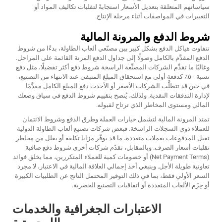
سياساتهم المتعلقة بتعديل الأسعار استجابةً لتقلبات تكاليف المواد أو
التغييرات في المواصفات أثناء مرحلة الإنتاج.
شروط الدفع والمرونة المالية
تتفاوت هياكل الدفع بشكل كبير بين مصنّعي ألعاب الطاولة، بدءًا من شروط
الدفع المقدَّم بالكامل وصولًا إلى جداول الدفع المرنة القائمة على المراحل.
وغالبًا ما تقدِّم الشركات المصنِّعة الراسخة شروط دفع أكثر تفضيلًا، مثل دفع
نسبة ٥٠٪ كدفعة أولى مع استحقاق المبلغ المتبقي عند الانتهاء من التصنيع،
في حين قد تتطلَّب الشركات الأصغر أو الأحدث دفع المبلغ الكامل مقدَّمًا
لإدارة التدفقات النقدية. ولذلك، يُنصح بتقييم شروط الدفع في سياق وضعك
المالي ومستوى المخاطر الذي ترتاح لقبوله.
تمتد المرونة المالية لتشمل خيارات العملة وطرق الدفع وشروط الائتمان
للعملاء ذوي السجلات الراسخة. فبعض شركات تصنيع ألعاب الطاولة الدولية
تقبل المدفوعات بعملات متعددة، ما قد يوفّر مزايا تكلفة أو يقلل من مخاطر
تقلبات أسعار الصرف. وبالمقابل، تقدّم شركات أخرى شروط دفع صافية
(Net Payment Terms) أو خصومات كمية للعملاء المتكررين، مما يخلق فوائد
تعاونية طويلة الأجل. وينبغي أخذ إجمالي العلاقة المالية في الاعتبار، لا مجرد
السعر الأولي فقط، بما في ذلك التوفير المحتمل الناتج عن الطلبيات الكبيرة
أو حِزَم الألعاب المتعددة أو اتفاقيات التصنيع الحصرية.
الاعتبارات الجغرافية والخدمات