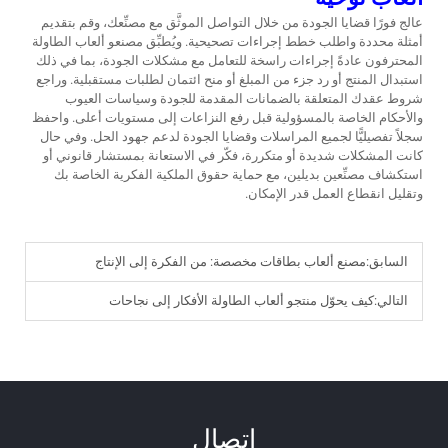
عالج فورًا قضايا الجودة من خلال التواصل الموثَّق مع مصنِّعك، وقم بتقديم
أمثلة محددة واطلب خطط إجراءات تصحيحية. ويُطبِّق مصنعو ألعاب الطاولة
المحترفون عادةً إجراءات راسخة للتعامل مع مشكلات الجودة، بما في ذلك
استبدال المنتج أو رد جزء من المبلغ أو منح ائتمان لطلبات مستقبلية. وراجع
شروط عقدك المتعلقة بالضمانات المقدمة للجودة وسياسات العيوب
والأحكام الخاصة بالمسؤولية قبل رفع النزاعات إلى مستويات أعلى. واحفظ
سجلاً تفصيليًّا لجميع المراسلات وقضايا الجودة لدعم جهود الحل. وفي حال
كانت المشكلات شديدة أو متكررة، فكّر في الاستعانة بمستشار قانوني أو
استكشاف مصنِّعين بديلين، مع حماية حقوق الملكية الفكرية الخاصة بك
وتقليل انقطاع العمل قدر الإمكان.
السابق:
مصنع ألعاب بطاقات مخصصة: من الفكرة إلى الإنتاج
التالي:
كيف يحوّل منتجو ألعاب الطاولة الأفكار إلى نجاحات
اتصال