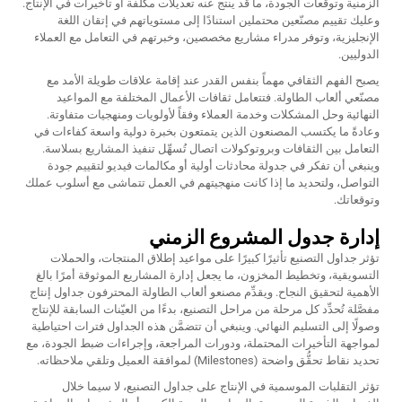
الزمنية وتوقعات الجودة، ما قد ينتج عنه تعديلات مكلفة أو تأخيرات في الإنتاج.
وعليك تقييم مصنّعين محتملين استنادًا إلى مستوياتهم في إتقان اللغة
الإنجليزية، وتوفر مدراء مشاريع مخصصين، وخبرتهم في التعامل مع العملاء
الدوليين.
يصبح الفهم الثقافي مهماً بنفس القدر عند إقامة علاقات طويلة الأمد مع
مصنّعي ألعاب الطاولة. فتتعامل ثقافات الأعمال المختلفة مع المواعيد
النهائية وحل المشكلات وخدمة العملاء وفقاً لأولويات ومنهجيات متفاوتة.
وعادةً ما يكتسب المصنعون الذين يتمتعون بخبرة دولية واسعة كفاءات في
التعامل بين الثقافات وبروتوكولات اتصال تُسهِّل تنفيذ المشاريع بسلاسة.
وينبغي أن تفكر في جدولة محادثات أولية أو مكالمات فيديو لتقييم جودة
التواصل، ولتحديد ما إذا كانت منهجيتهم في العمل تتماشى مع أسلوب عملك
وتوقعاتك.
إدارة جدول المشروع الزمني
تؤثر جداول التصنيع تأثيرًا كبيرًا على مواعيد إطلاق المنتجات، والحملات
التسويقية، وتخطيط المخزون، ما يجعل إدارة المشاريع الموثوقة أمرًا بالغ
الأهمية لتحقيق النجاح. ويقدِّم مصنعو ألعاب الطاولة المحترفون جداول إنتاج
مفصَّلة تُحدِّد كل مرحلة من مراحل التصنيع، بدءًا من العيّنات السابقة للإنتاج
وصولًا إلى التسليم النهائي. وينبغي أن تتضمَّن هذه الجداول فترات احتياطية
لمواجهة التأخيرات المحتملة، ودورات المراجعة، وإجراءات ضبط الجودة، مع
تحديد نقاط تحقُّق واضحة (Milestones) لموافقة العميل وتلقي ملاحظاته.
تؤثر التقلبات الموسمية في الإنتاج على جداول التصنيع، لا سيما خلال