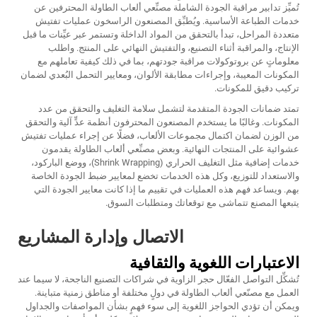
تُميِّز تدابير مراقبة الجودة الشاملة مصنِّعي ألعاب الطاولة المحترفين عن
خدمات الطباعة الأساسية. ويُطبِّق المصنعون الراسخون عمليات تفتيش
متعددة المراحل، تبدأ بالتحقق من المواد الداخلة وتستمر عبر عيِّنات ما قبل
الإنتاج، والمراقبة أثناء التصنيع، والتفتيش النهائي على المنتج. واطلب
معلوماتٍ عن بروتوكولات مراقبة جودتهم، بما في ذلك كيفية تعاملهم مع
المكونات المعيبة، وإجراءات مطابقة الألوان، ومعايير التحمل البُعدي لضمان
تركيب دقيق للمكونات.
تمتد ضمانات الجودة المتقدمة لتشمل سلامة التغليف والتحقق من عدد
المكونات. وغالبًا ما يستخدم المصنعون المحترفون أنظمة عدٍّ آلية والتحقق
من الوزن لضمان اكتمال مجموعات الألعاب، فضلًا عن إجراء عمليات تفتيش
عشوائية على المنتجات النهائية. وبعض مصنِّعي ألعاب الطاولة يقدمون
خدمات إضافية مثل التغليف الحراري (Shrink Wrapping)، ووضع الباركود،
والاستعداد للتوزيع، وكل هذه الخدمات تخضع لمعايير ضبط الجودة الخاصة
بهم. ويساعد فهم هذه العمليات في تقييم ما إذا كانت معايير الجودة التي
يتبعها المصنع تتماشى مع توقعاتك ومتطلبات السوق.
الاتصال وإدارة المشاريع
الاعتبارات اللغوية والثقافية
تُشكِّل التواصل الفعّال حجر الزاوية في شراكات التصنيع الناجحة، لا سيما عند
العمل مع مصنّعي ألعاب الطاولة في دولٍ مختلفة أو مناطق زمنية متباينة.
ويمكن أن تؤدي الحواجز اللغوية إلى سوء فهمٍ بشأن المواصفات والجداول