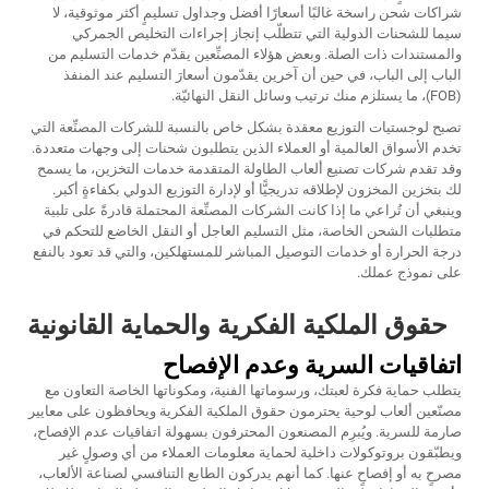
شراكات شحن راسخة غالبًا أسعارًا أفضل وجداول تسليمٍ أكثر موثوقية، لا
سيما للشحنات الدولية التي تتطلّب إنجاز إجراءات التخليص الجمركي
والمستندات ذات الصلة. وبعض هؤلاء المصنِّعين يقدّم خدمات التسليم من
الباب إلى الباب، في حين أن آخرين يقدّمون أسعارَ التسليم عند المنفذ
(FOB)، ما يستلزم منك ترتيب وسائل النقل النهائيّة.
تصبح لوجستيات التوزيع معقدة بشكل خاص بالنسبة للشركات المصنِّعة التي
تخدم الأسواق العالمية أو العملاء الذين يتطلبون شحنات إلى وجهات متعددة.
وقد تقدم شركات تصنيع ألعاب الطاولة المتقدمة خدمات التخزين، ما يسمح
لك بتخزين المخزون لإطلاقه تدريجيًّا أو لإدارة التوزيع الدولي بكفاءةٍ أكبر.
وينبغي أن تُراعي ما إذا كانت الشركات المصنِّعة المحتملة قادرةً على تلبية
متطلبات الشحن الخاصة، مثل التسليم العاجل أو النقل الخاضع للتحكم في
درجة الحرارة أو خدمات التوصيل المباشر للمستهلكين، والتي قد تعود بالنفع
على نموذج عملك.
حقوق الملكية الفكرية والحماية القانونية
اتفاقيات السرية وعدم الإفصاح
يتطلب حماية فكرة لعبتك، ورسوماتها الفنية، ومكوناتها الخاصة التعاون مع
مصنّعين ألعاب لوحية يحترمون حقوق الملكية الفكرية ويحافظون على معايير
صارمة للسرية. ويُبرِم المصنعون المحترفون بسهولة اتفاقيات عدم الإفصاح،
ويطبّقون بروتوكولات داخلية لحماية معلومات العملاء من أي وصولٍ غير
مصرحٍ به أو إفصاحٍ عنها. كما أنهم يدركون الطابع التنافسي لصناعة الألعاب،