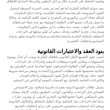
وأهمية الحفاظ على السرية خلال مراحل التطوير والمرحلة السابقة للإطلاق.
يمتد حماية الملكية الفكرية لما هو أبعد من مجرد السرية البسيطة ليشمل
القيود المفروضة على هندسة التفكيك العكسية، وإعادة إنتاج المكونات
لصالح عملاء آخرين، والتوزيع غير المصرح به لمواد اللعبة الخاصة بك. وغالبًا
ما تعمل شركات تصنيع ألعاب الطاولة الموثوقة مع عدة عملاء في قطاع
الألعاب في الوقت نفسه، مما يتطلب تدابير متطورة لأمن المعلومات
وممارسات تجارية أخلاقية. ولذلك، ينبغي أن تُقيِّم سجلها في النزاعات
المتعلقة بالملكية الفكرية واستعدادها لتقديم ضمانات قانونية تتعلق بحماية
التصاميم واتفاقيات الحصرية.
بنود العقد والاعتبارات القانونية
تُنشئ عقود التصنيع الإطار القانوني لعلاقتك التجارية، ويجب أن تُحدِّد بوضوح
المسؤوليات ومعايير الجودة وتوقعات التسليم وإجراءات حل النزاعات.
ويقدِّم مصنعو ألعاب الطاولة المحترفون عقودًا قياسيةً تحمي الطرفين مع
إمكانية تخصيصها لتلبية متطلبات المشروع المحددة. وينبغي مراجعة شروط
العقد بدقة، مع إيلاء اهتمام خاصٍّ لقيود المسؤولية وأحكام الضمان
والإجراءات الخاصة بالتعامل مع المنتجات المعيبة أو التأخير في التسليم.
تشمل علاقات التصنيع الدولية تعقيدات قانونية إضافية، مثل الاختصاص
القضائي لحل النزاعات، والقانون الواجب التطبيق، وآليات الإنفاذ. ويقدِّم
بعض المصنِّعين عقودًا تخضع للقانون التجاري الدولي، أو يوفرون خيارات
بديلة لحل النزاعات مثل التحكيم، وذلك لتقليل المخاطر والتكاليف القانونية.
وينبغي أخذ استشارة متخصصين قانونيين على درايةٍ باتفاقيات التصنيع