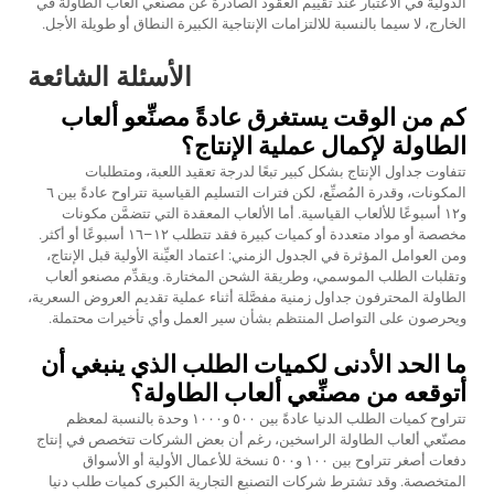
الدولية في الاعتبار عند تقييم العقود الصادرة عن مصنِّعي ألعاب الطاولة في
الخارج، لا سيما بالنسبة للالتزامات الإنتاجية الكبيرة النطاق أو طويلة الأجل.
الأسئلة الشائعة
كم من الوقت يستغرق عادةً مصنِّعو ألعاب
الطاولة لإكمال عملية الإنتاج؟
تتفاوت جداول الإنتاج بشكل كبير تبعًا لدرجة تعقيد اللعبة، ومتطلبات
المكونات، وقدرة المُصنِّع، لكن فترات التسليم القياسية تتراوح عادةً بين ٦
و١٢ أسبوعًا للألعاب القياسية. أما الألعاب المعقدة التي تتضمَّن مكونات
مخصصة أو مواد متعددة أو كميات كبيرة فقد تتطلب ١٢–١٦ أسبوعًا أو أكثر.
ومن العوامل المؤثرة في الجدول الزمني: اعتماد العيِّنة الأولية قبل الإنتاج،
وتقلبات الطلب الموسمي، وطريقة الشحن المختارة. ويقدِّم مصنعو ألعاب
الطاولة المحترفون جداول زمنية مفصَّلة أثناء عملية تقديم العروض السعرية،
ويحرصون على التواصل المنتظم بشأن سير العمل وأي تأخيرات محتملة.
ما الحد الأدنى لكميات الطلب الذي ينبغي أن
أتوقعه من مصنِّعي ألعاب الطاولة؟
تتراوح كميات الطلب الدنيا عادةً بين ٥٠٠ و١٠٠٠ وحدة بالنسبة لمعظم
مصنّعي ألعاب الطاولة الراسخين، رغم أن بعض الشركات تتخصص في إنتاج
دفعات أصغر تتراوح بين ١٠٠ و٥٠٠ نسخة للأعمال الأولية أو الأسواق
المتخصصة. وقد تشترط شركات التصنيع التجارية الكبرى كميات طلب دنيا