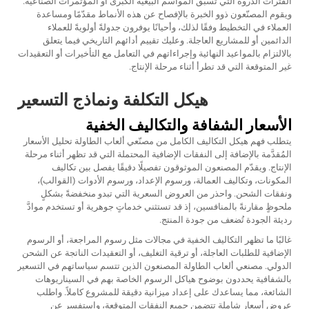
الفترات الذروة التي تسبق المواسم البيعية الكبرى أو المؤتمرات الصناعية.
ويقوم المصنّعون ذوو الخبرة بالإفصاح عن هذه الأنماط مقدّمًا ومساعدة
العملاء في التخطيط وفقًا لذلك، وأحيانًا يوفرون جدولةً أولويةً للعملاء
الدائمين أو للمشاريع العاجلة. وعليك تقييم أدائهم التاريخي فيما يتعلق
بالالتزام بالمواعيد النهائية وإجراءاتهم في التعامل مع التأخيرات أو التعقيدات
غير المتوقعة التي قد تطرأ أثناء مرحلة الإنتاج.
هيكل التكلفة ونماذج التسعير
الأسعار الشفافة والتكاليف الخفية
يتطلب فهم هيكل التكاليف الكامل من مصنّعي ألعاب الطاولة تحليل الأسعار
المُقدَّمة بالإضافة إلى النفقات الإضافية المحتملة التي قد تظهر أثناء مرحلة
الإنتاج. ويقدّم المصنعون الموثوقون تفصيلًا دقيقًا يفصل بين تكاليف
المكونات، وتكاليف العمالة، ورسوم الإعداد، ورسوم الأدوات (القوالب)،
ونفقات الشحن. واحذر من العروض السعرية التي تبدو منخفضةً بشكلٍ
ملحوظٍ مقارنةً بالمنافسين، إذ قد تستثني خدماتٍ جوهرية أو تستخدم موادَّ
رديئة الجودة تُضعف من جودة المنتج.
غالبًا ما تظهر التكاليف الخفية في مجالات مثل رسوم المراجعة، أو الرسوم
الإضافية للطلبات العاجلة، أو ترقية التغليف، أو التعقيدات الناتجة عن الشحن
الدولي.
مصنعي ألعاب الطاولة
المصنعون الذين تتسم سياساتهم في التسعير
بالشفافية يحددون بوضوح هياكل الرسوم الخاصة بهم في السيناريوهات
الشائعة، مما يساعدك على إعداد ميزانية دقيقة للمشروع كاملاً. واطلب
عروض أسعار شاملة تتضمن جميع النفقات المتوقعة، واستفسر عن