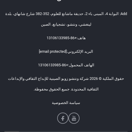
Add: البوابة 4، المبنى باء 2، حديقة ماشانغ للعلوم، 352-382 شارع شانهاي، بلدة
لينغشي، ونتشو، تشجيانغ، الصين
هاتف:
+86-13106133985
البريد الإلكتروني:
[email protected]
الهاتف المحمول:
+86-13106133985
حقوق الملكية © 2026 شركة ونتشو زويو الصينية للإبداع الثقافي والإبداعات
الثقافية المحدودة. جميع الحقوق محفوظة.
سياسة الخصوصية