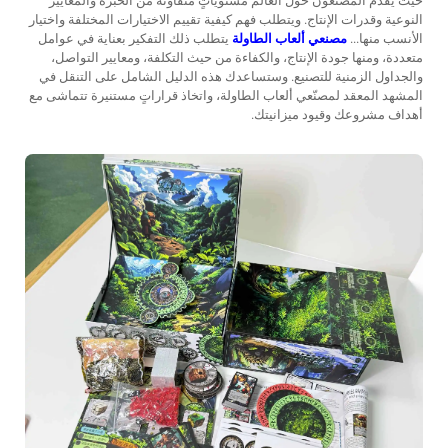
حيث يقدم المصنّعون حول العالم مستوياتٍ متفاوتةً من الخبرة والمعايير
النوعية وقدرات الإنتاج. ويتطلب فهم كيفية تقييم الاختيارات المختلفة واختيار
الأنسب منها...
مصنعي ألعاب الطاولة
يتطلب ذلك التفكير بعناية في عوامل
متعددة، ومنها جودة الإنتاج، والكفاءة من حيث التكلفة، ومعايير التواصل،
والجداول الزمنية للتصنيع. وستساعدك هذه الدليل الشامل على التنقل في
المشهد المعقد لمصنّعي ألعاب الطاولة، واتخاذ قراراتٍ مستنيرة تتماشى مع
أهداف مشروعك وقيود ميزانيتك.