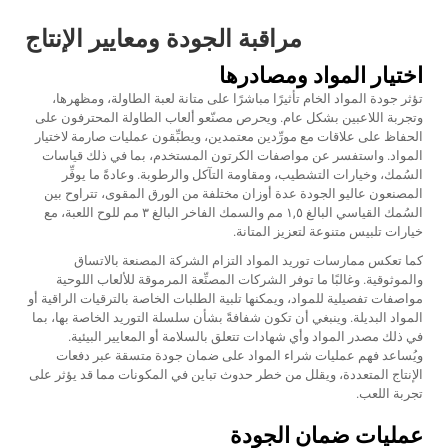
مراقبة الجودة ومعايير الإنتاج
اختيار المواد ومصادرها
تؤثر جودة المواد الخام تأثيرًا مباشرًا على متانة لعبة الطاولة، ومظهرها،
وتجربة اللاعبين بشكل عام. ويحرص مصنّعو ألعاب الطاولة المحترفون على
الحفاظ على علاقات مع مورِّدين معتمدين، ويطبِّقون عمليات صارمة لاختيار
المواد. واستفسر عن مواصفات الكرتون المستخدم، بما في ذلك قياسات
السُمك، وخيارات التشطيب، ومقاومة التآكل والرطوبة. وعادةً ما يوفِّر
المصنعون عاليو الجودة عدة أوزان مختلفة من الورق المقوى، تتراوح بين
السُمك القياسي البالغ ١,٥ مم والسمك الفاخر البالغ ٣ مم للوح اللعبة، مع
خيارات تلبيس متنوعة لتعزيز المتانة.
كما تعكس ممارسات توريد المواد التزام الشركة المصنعة بالاتساق
والموثوقية. وغالبًا ما توفر الشركات المصنِّعة المرموقة للألعاب اللوحية
مواصفات تفصيلية للمواد، ويمكنها تلبية الطلبات الخاصة بالترقيات الراقية أو
المواد البديلة. وينبغي أن تكون شفافةً بشأن سلسلة التوريد الخاصة بها، بما
في ذلك مصدر المواد وأي شهادات تتعلق بالسلامة أو المعايير البيئية.
ويُساعد فهم عمليات شراء المواد على ضمان جودة متسقة عبر دفعات
الإنتاج المتعددة، ويقلل من خطر حدوث تباين في المكونات مما قد يؤثر على
تجربة اللعب.
عمليات ضمان الجودة