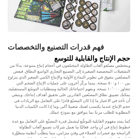
فهم قدرات التصنيع والتخصصات
حجم الإنتاج والقابلية للتوسع
ويتخصّص مصنّعو ألعاب الطاولة المختلفون في أحجام إنتاج متنوعة، بدءًا من
التشغيلات المخصصة الصغيرة إلى التصنيع التجاري الواسع النطاق. فبعض
المصنّعين يتفوق في تطوير النماذج الأولية والإنتاج الكمي الصغير الذي يتراوح
بين ١٠٠ و٥٠٠ نسخة، بينما يركّز آخرون على عمليات الإنتاج الضخم التي
تتجاوز ١٠٬٠٠٠ نسخة. وبفهم احتياجاتك الحالية ومتطلبات التوسّع المستقبلية،
يمكنك تضييق نطاق المصنّعين القادرين على تحقيق أهداف إنتاجك. وينبغي
أن تأخذ في الاعتبار ما إذا كان المصنّع قادرًا على التعامل مع الزيادات في
حجم الإنتاج عندما يكتسب لعبتك شعبيةً أكبر، وما إذا كانت الكميات الدنيا
المطلوبة للطلب مرنةً بما يتوافق مع نموذج عملك.
كما يمتد مفهوم القابلية للتوسُّع ليشمل قدرة المصنِّع على التعامل مع عدة
خطوط إنتاج في آنٍ واحد. فغالبًا ما تعمل شركات تصنيع ألعاب الطاولة
الراسخة مع عشرات العملاء في وقتٍ متزامن، مما يتطلَّب أنظمة متطوِّرة