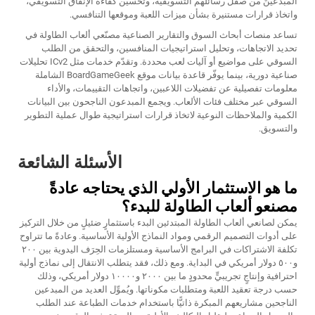
المبدعينَ من صقل رسائلهم التسويقية، وتحسين كفاءة الإنفاق التسويقي،
واتخاذ قرارات مستنيرة بشأن ميزات اللعبة وموقعها التنافسي.
تساعد منصات أبحاث السوق والتقارير الصناعية مصنّعي ألعاب الطاولة في
تحديد الاتجاهات، وتحليل استراتيجيات المنافسين، والتحقق من الطلب
السوقي على مواضيع أو آليات لعب محددة. وتقدّم خدمات مثل ICv2 تحليلات
صناعية دورية، بينما يوفّر قاعدة بيانات موقع BoardGameGeek الشاملة
معلومات تفصيلية عن تفضيلات اللاعبين، واتجاهات التقييمات، والأداء
السوقي عبر مختلف فئات الألعاب. ويجمع المبدعون الناجحون بين البيانات
الكمية والملاحظات النوعية لاتخاذ قرارات استراتيجية طوال عملية التطوير
والتسويق.
الأسئلة الشائعة
ما هو الاستثمار الأولي الذي يحتاجه عادةً
مصنعو ألعاب الطاولة للبدء؟
يمكن لصانعي ألعاب الطاولة المبتدئين البدء باستثمارٍ ضئيلٍ من خلال التركيز
على أدوات التصميم الرقمي ومواد النماذج الأولية الأساسية. وعادةً ما تتراوح
تكلفة الاشتراكات في البرامج الأساسية ومستلزمات الحِرَف اليدوية بين ٢٠٠
و٥٠٠ دولار أمريكي في البداية. ومع ذلك، فقد يتطلب الانتقال إلى نماذج أولية
احترافية وإنتاجٍ تجريبيٍّ محدودٍ ما بين ٢٠٠٠ و١٠٠٠٠ دولار أمريكي، وذلك
حسب درجة تعقيد اللعبة ومتطلبات مكوناتها. ويُموِّل العديد من المبدعين
الناجحين مشاريعهم المبكرة ذاتيًّا باستخدام خدمات الطباعة عند الطلب