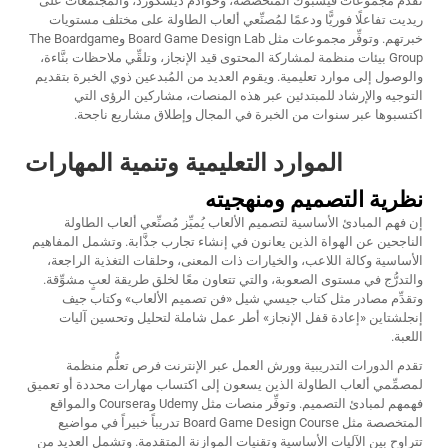
تقدم مجموعات فيسبوك المتخصصة، وخوادم ديسكورد، والمجتمعات على
ريديت تفاعلًا فوريًّا ودعمًا لمُصنِّعي ألعاب الطاولة على مختلف مستويات
خبرتهم. وتوفِّر مجموعات مثل Board Game Design Lab وThe Boardgame
Group بيئات منظمة لمشاركة المحتوى قيد الإنجاز، وتلقِّي ملاحظات بنَّاءة،
والوصول إلى موارد تعليمية. ويقوم العديد من المُبدعين ذوي الخبرة بتقديم
التوجيه والإرشاد للمبتدئين عبر هذه المنصات، مشاركين الرؤى التي
اكتسبوها عبر سنوات من الخبرة في المجال وإطلاق مشاريع ناجحة.
الموارد التعليمية وتنمية المهارات
نظرية التصميم ومنهجيته
إن فهم المبادئ الأساسية لتصميم الألعاب يُميِّز مُصنِّعي ألعاب الطاولة
الناجحين عن الهواة الذين يعانون في إنشاء تجارب جذَّابة. وتشمل المفاهيم
الأساسية وكالة اللاعب، والخيارات ذات المعنى، وحلقات التغذية الراجعة،
والتدرُّج في مستوى الصعوبة، والتي تتعاون معًا لخلق طريقة لعبٍ مشوِّقة.
وتقدِّم مصادر مثل كتاب جيسي شيل «فن تصميم الألعاب» وكتاب جيف
إنجلشتاين «إعادة قفل الإنجاز» أطر عمل شاملة لتحليل وتحسين آليات
اللعبة.
تقدم الدورات التدريبية وورش العمل عبر الإنترنت فرص تعلُّم منظمة
لمصمِّمي ألعاب الطاولة الذين يسعون إلى اكتساب مهارات محددة أو تعميق
فهمهم لمبادئ التصميم. وتوفِّر منصات مثل Udemy وCoursera والمواقع
المتخصصة مثل Board Game Design Course تدريباً خبيراً في مواضيع
تتراوح بين الآليات الأساسية وتقنيات الموازنة المتقدمة. وتشمل العديد من