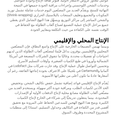
عوامل تتجاوز عروض الأسعار الأولية. فتؤثر طاقة الإنتاج وجودة التواصل
وخدمات الشحن اللوجستي وإجراءات مراقبة الجودة جميعها في النتيجة
النهائية للمنتج. ويقدِّم العديد من المصنّعين اليوم خدمات شاملة تشمل توريد
المكونات والتجميع وتغليف المنتجات بالبلاستيك الحراري (Shrink-wrapping)
والشحن المباشر إلى مراكز التوزيع. ويسهِّل هذا النهج الشامل الذي يغطي
جميع مراحل الإنتاج عملية التصنيع لصناع ألعاب الطاولة مع الحفاظ في
الوقت نفسه على الكفاءة من حيث التكلفة ومعايير الجودة.
الإنتاج المحلي والإقليمي
وبينما تهيمن التصنيعات الخارجية على الإنتاج واسع النطاق، فإن المصنّعين
المحليين والإقليميين يوفرون بدائلَ قيّمةً لمصنّعي ألعاب الطاولة الذين لديهم
احتياجات أو تفضيلات محددة. وغالبًا ما تتفوق الشركات المصنعة في أمريكا
الشمالية وأوروبا في طبع الكميات الصغيرة، وأوقات التسليم الأسرع،
وتحسين التواصل طوال عملية الإنتاج. وقد حازت شركات مثل Ludofact في
ألمانيا وCartamundi في بلجيكا على الاعتراف بجودة إنتاجها الفائقة، رغم أن
أسعارها عادةً ما تكون أعلى من نظيراتها الآسيوية.
يُقدِّم الإنتاج الإقليمي فوائد إضافية تشمل خفض تكاليف الشحن، وتخفيض
الحد الأدنى لكميات الطلب، ومراقبة جودة أكثر سهولة. ويستخدم العديد من
مصنِّعي ألعاب الطاولة مصانع محلية لإنتاج الدفعات الأولية أو الإصدارات
المحدودة، بينما ينتقلون تدريجيًّا إلى شركاء في الخارج لإنتاج الكميات
الكبيرة. ويتيح هذا النهج الهجين للمبدعين الحفاظ على المرونة مع تحقيق
أقصى قدر من الكفاءة في التكاليف وجداول التسليم، استنادًا إلى متطلبات
المشروع المحددة وظروف السوق.