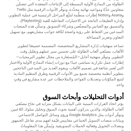
الطاولة من النماذج الأولية البسيطة إلى الإنتاجات المعقدة التي تتضمَّن
متعاونين عدَّةً ومواعيد نهائية محدَّدة. وتوفِّر الأدوات الرقمية مثل Trello
وAsana وNotion إطارات منظَّمة لتتبُّع المراحل الرئيسية في عملية التطوير،
وإدارة التعليقات الناتجة عن الاختبارات التفاعلية للعبة (Playtesting)،
والتنسيق مع الفنانين والمصنِّعين وشركاء التسويق. وتمكِّن هذه المنصات
المبدعين من الحفاظ على رؤية واضحة لكافة جوانب مشاريعهم، مع تسهيل
التعاون وتعزيز المساءلة.
تساعد منهجيات إدارة المشاريع المتخصصة، المصممة خصيصًا لتطوير
الألعاب، مصنّعي ألعاب الطاولة على تحسين سير عملهم وتقليل وقت
التطوير. وتوفّر منهجية أجايل—المُستَعارة من مجال تطوير البرمجيات—
إطارات عمل تكرارية تتماشى جيدًا مع دورات إنشاء النماذج الأولية والاختبار
التي تُعتبر شائعة في تصميم الألعاب. ويقوم العديد من المبدعين الناجحين
بتطوير أنظمة مخصصة تجمع بين الأدوات الرقمية وطرق التنظيم المادية
لتتبع المكوّنات وتعديلات القواعد والملاحظات عبر عدة مشاريع في وقتٍ
واحد.
أدوات التحليلات وأبحاث السوق
يؤثر اتخاذ القرارات المبنية على البيانات بشكل متزايد في نجاح مصنّعي
ألعاب الطاولة، والذين يدركون أهمية بحوث السوق وتحليل سلوك اللاعبين.
وتوفّر أدوات مثل Google Analytics ورؤى وسائل التواصل الاجتماعي
وبيانات منصات التمويل الجماعي مقاييس قيّمة لفهم مدى تفاعل الجمهور
ومعدلات التحويل وفعالية الحملات التسويقية. ويُمكّن هذا المعلوماتُ