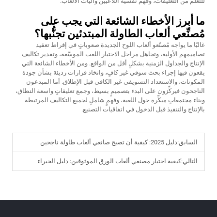
للتعلُّم من التعليقات، وفهم نفسية اللاعبين وآليات الألعاب.
ما أبرز الأخطاء الشائعة التي يجب على
مُصنِّعي ألعاب الطاولة المبتدئين تجنُّبها؟
غالبًا ما يواجه مُصنّعو ألعاب اللوح الجديدة صعوباتٍ في إفراط تعقيد
تصاميمهم الأولية، وتجاهل مراحل الاختبار اللعب الموسَّعة، وتقدير تكاليف
الإنتاج والجداول الزمنية بشكلٍ أقل من الواقع. ومن الأخطاء الشائعة التي
يقعون فيها إجراء بحث سوقي غير كافٍ، واتخاذ قرارات رديئة بشأن جودة
المكونات، والاستعداد التسويقي غير الكافي قبل الإطلاق. أما المبدعون
الناجحون فيركِّزون على البدء بتصميمٍ بسيط، وجمع تعليقاتٍ واسعة النطاق،
وبناء مجتمعاتٍ مبكِّرة حول اللعبة، وفهمٍ شاملٍ لجميع التكاليف المرتبطة
بالإنتاج والتنفيذ قبل الدخول في اتفاقيات التصنيع.
السابق:
دليل 2025: كيفية أن تصبح صانعي ألعاب طاولة ناجحين
التالي:
كيفية اختيار مصنعي ألعاب الورق الموثوقين: دليل الخبراء