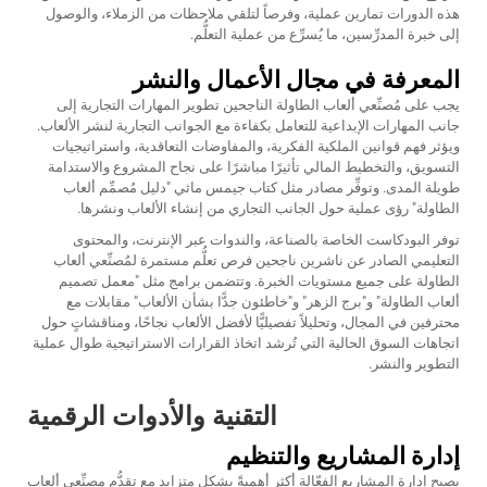
هذه الدورات تمارين عملية، وفرصاً لتلقي ملاحظات من الزملاء، والوصول
إلى خبرة المدرِّسين، ما يُسرِّع من عملية التعلُّم.
المعرفة في مجال الأعمال والنشر
يجب على مُصنِّعي ألعاب الطاولة الناجحين تطوير المهارات التجارية إلى
جانب المهارات الإبداعية للتعامل بكفاءة مع الجوانب التجارية لنشر الألعاب.
ويؤثر فهم قوانين الملكية الفكرية، والمفاوضات التعاقدية، واستراتيجيات
التسويق، والتخطيط المالي تأثيرًا مباشرًا على نجاح المشروع والاستدامة
طويلة المدى. وتوفِّر مصادر مثل كتاب جيمس ماثي "دليل مُصمِّم ألعاب
الطاولة" رؤى عملية حول الجانب التجاري من إنشاء الألعاب ونشرها.
توفر البودكاست الخاصة بالصناعة، والندوات عبر الإنترنت، والمحتوى
التعليمي الصادر عن ناشرين ناجحين فرص تعلُّم مستمرة لمُصنِّعي ألعاب
الطاولة على جميع مستويات الخبرة. وتتضمن برامج مثل "معمل تصميم
ألعاب الطاولة" و"برج الزهر" و"خاطئون جدًّا بشأن الألعاب" مقابلات مع
محترفين في المجال، وتحليلاً تفصيليًّا لأفضل الألعاب نجاحًا، ومناقشاتٍ حول
اتجاهات السوق الحالية التي تُرشد اتخاذ القرارات الاستراتيجية طوال عملية
التطوير والنشر.
التقنية والأدوات الرقمية
إدارة المشاريع والتنظيم
يصبح إدارة المشاريع الفعّالة أكثر أهميةً بشكل متزايدٍ مع تقدُّم مصنِّعي ألعاب