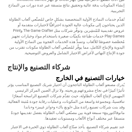
إنشاء المكونات بدقة عالية وتحقيق نتائج متسقة عبر عدة دورات من النماذج
التجريبية.
تُقدِّم خدمات النماذج الأولية المتخصصة بشكلٍ خاص لمُصنِّعي ألعاب الطاولة
الذين يحتاجون إلى مكونات عالية الجودة احترافيًّا لاختبارات متقدمة أو
عروض تقديمية للمُنشِرين. وتوفِّر شركات مثل The Game Crafter وPrint
Play Games خدمات طباعة بكميَّات صغيرة باستخدام مواد وخيارات تجهيز
مُخصَّصة خصوصًا للألعاب. وتسدُّ هذه الخدمات الفجوة بين النماذج الأولية
اليدوية والإنتاج الكامل، مما يوفِّر لمُصنِّعي ألعاب الطاولة مكونات تقترب من
جودة الإنتاج النهائي لأغراض الاختبار الشامل والعروض التوضيحية.
شركاء التصنيع والإنتاج
خيارات التصنيع في الخارج
يُدرك مصنعو ألعاب الطاولة الناجحون أن اختيار شريك التصنيع المناسب يؤثر
تأثيرًا كبيرًا في نجاح مشروعهم وربحيته. ولا تزال الصين المركز الرئيسي
المهيمن لإنتاج ألعاب الطاولة، حيث تقدِّم شركات التصنيع الراسخة أسعارًا
تنافسيةً، ومجموعة واسعة من المكونات، وعمليات رقابة جودة مُثبتة الفعالية.
وقد بنت شركات تصنيع رائدة مثل «لونغ باك» و«واتز غيمز» و«باندا
مانوفاكتورينغ» سمعة قوية بين مصنّعي ألعاب الطاولة بفضل تقديمها جودةً
متسقةً عبر مختلف أنواع الألعاب ومستويات تعقيدها.
عند تقييم شركاء التصنيع، يأخذ صنّاع ألعاب الطاولة ذوي الخبرة في الاعتبار