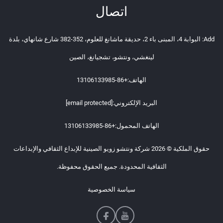
اتصال
Add: البوابة 4، المبنى باء 2، حديقة ماشانغ للعلوم، 352-382 شارع شانهاي، بلدة
لينغشي، ونتشو، تشجيانغ، الصين
الهاتف:
+86-13106133985
البريد الإلكتروني:
[email protected]
الهاتف المحمول:
+86-13106133985
حقوق الملكية © 2026 شركة ونتشو زويو الصينية للإبداع الثقافي والإبداعات
الثقافية المحدودة. جميع الحقوق محفوظة.
سياسة الخصوصية