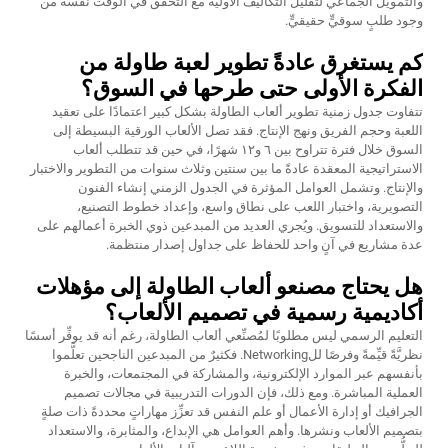
والتمويل الجماعي لتقليل التكاليف الأولية مع التحقق في الوقت نفسه من
وجود طلبٍ سوقيٍّ حقيقيٍّ.
كم يستغرق عادةً تطوير لعبة طاولة من
الفكرة الأولى حتى طرحها في السوق؟
تتفاوت جدول زمنية تطوير ألعاب الطاولة بشكل كبير اعتمادًا على تعقيد
اللعبة وحجم الفريق ونهج الإنتاج. فقد تصل الألعاب الورقية البسيطة إلى
السوق خلال فترة تتراوح بين ٦ و١٢ شهرًا، في حين قد تتطلب ألعاب
الاستراتيجية المعقدة عادةً ما بين سنتين وثلاث سنوات من التطوير والاختبار
والإنتاج. وتشمل العوامل المؤثرة في الجدول الزمني إنشاء الفنون
التصويرية، واختبار اللعب على نطاق واسع، وإعداد خطوط التصنيع،
والاستعداد للتسويق. ويُجري العديد من المبدعين ذوي الخبرة أعمالهم على
عدة مشاريع في آنٍ واحد للحفاظ على جداول إصدار منتظمة.
هل يحتاج مصنعو ألعاب الطاولة إلى مؤهلات
أكاديمية رسمية في تصميم الألعاب؟
التعليم الرسمي ليس مطلوبًا لمُصنِّعي ألعاب الطاولة، رغم أنه قد يوفِّر أسسًا
نظريَّةً قيِّمةً وفرصًا للNetworking. فكثيرٌ من المبدعين الناجحين تعلَّموا
بأنفسهم عبر الموارد الإلكترونية، والمشاركة في المجتمعات، والخبرة
العملية المباشرة. ومع ذلك، فإن الدورات التدريبية في مجالات تصميم
الجرافيك أو إدارة الأعمال أو علم النفس قد تعزِّز مهاراتٍ محددةً ذات صلةٍ
بتصميم الألعاب ونشرها. وأهم العوامل هي الإبداع، والمثابرة، والاستعداد