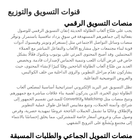
قنوات التسويق والتوزيع
منصات التسويق الرقمي
يجب على صُنّاع ألعاب الطاولة الحديثة إتقان التسويق الرقمي للوصول
بفعالية إلى جماهيرهم المستهدفة في سوقٍ يزداد تنافسيةً باستمرار. وتوفّر
منصات وسائل التواصل الاجتماعي مثل إنستغرام وتويتر وفيسبوك أدوات
قوية لبناء مجتمعات حول مشاريع الألعاب والتفاعل المباشر مع العملاء
المحتملين. وقد أصبح المحتوى المرئي على يوتيوب وتكتوك فعّالًا بشكل
خاص في عرض آليات اللعب وتنمية الحماس لإصدارات قادمة. ويخصص
العديد من صُنّاع ألعاب الطاولة الناجحين وقتًا كبيرًا لإنشاء المحتوى، حيث
يشاركون تقدّم مراحل التطوير، والرؤى الداخلية من خلف الكواليس،
والعروض التوضيحية التفاعلية.
تظل التسويق عبر البريد الإلكتروني استراتيجيةً أساسيةً لمصنّعي ألعاب
الطاولة ذوي الخبرة، الذين يدركون أهمية بناء علاقات مباشرة مع جمهورهم.
وتتيح منصات مثل Mailchimp وConvertKit للمبدعين تقسيم الجمهور إلى
شرائح، وأتمتة الحملات، وتتبع مقاييس التفاعل طوال عملية التطوير
والإطلاق. وغالبًا ما تشمل الحملات الناجحة عروضًا تمهيدية حصرية، وفرص
وصول مبكر، وعروض أسعار خاصة للمشتركين، مما يخلق إحساسًا بالانتماء
إلى مجتمعٍ ويُشجِّع على الترويج الشفهي.
منصات التمويل الجماعي والطلبات المسبقة