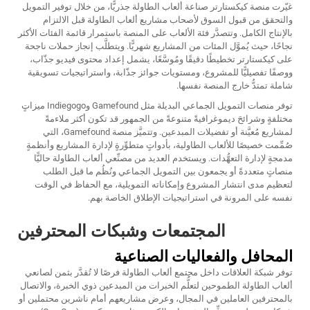
غيّرت منصة كيكستارتر صناعة ألعاب الطاولة جذريًّا، من خلال توفير التمويل
والتحقق من قبول السوق لأصحاب مشاريع ألعاب الطاولة قبل الالتزام
بالإنتاج الكامل. وتتصدَّر فئة الألعاب على المنصة باستمرار قائمة الفئات الأكثر
نجاحًا، حيث يُموَّل المئات من المشاريع شهريًّا. ويتطلَّب إنجاز حملات ناجحة
على كيكستارتر تخطيطًا دقيقًا ومُوسَّعًا، يشمل إعداد محتوى فيديو جذّاب،
ووصفًا تفصيليًّا للمشروع، ومستويات جوائز جذّابة، واستراتيجيات تسويقية
شاملة تمتدُّ خارج المنصة نفسها.
توفر منصات التمويل الجماعي البديلة مثل Gamefound وIndiegogo ميزاتٍ
مختلفةٍ وشرائحَ ديموغرافيةً متنوعةً من الجمهور قد تكون أكثر ملاءمةً
لمشاريع مُعيَّنة أو تفضيلات المبدعين. وتتميَّز منصة Gamefound، التي
صُمِّمت خصيصًا للألعاب الطاولية، بأدواتٍ متطوِّرةٍ لإدارة المشاريع وأنظمةٍ
مدمجةٍ لإدارة التعهُّدات. ويستخدم العديد من مصنِّعي ألعاب الطاولة حاليًّا
منصاتٍ متعددةً أو يجمعون بين التمويل الجماعي ونُظُم ما قبل الطلب
لتعظيم مدى انتشار المشروع وإمكاناته التمويلية، مع الحفاظ في الوقت
نفسه على المرونة في استراتيجيات الإطلاق الخاصة بهم.
المجتمعات وشبكات المحترفين
المحافل والفعاليات الصناعية
توفر شبكة العلاقات داخل مجتمع ألعاب الطاولة فرصًا لا تُقدَّر بثمن لصانعي
ألعاب الطاولة الطموحين لتعلُّم الخبرات من المبدعين ذوي الخبرة، والاتصال
بالمحترفين العاملين في المجال، وعرض مشاريعهم أمام ناشرين محتملين أو