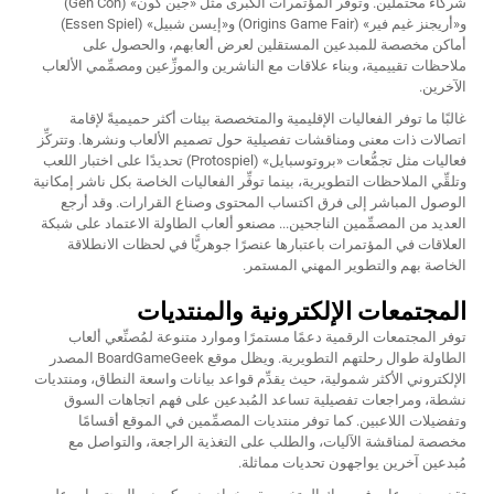
شركاء محتملين. وتوفِّر المؤتمرات الكبرى مثل «جين كون» (Gen Con)
و«أريجنز غيم فير» (Origins Game Fair) و«إيسن شبيل» (Essen Spiel)
أماكن مخصصة للمبدعين المستقلين لعرض ألعابهم، والحصول على
ملاحظات تقييمية، وبناء علاقات مع الناشرين والموزِّعين ومصمِّمي الألعاب
الآخرين.
غالبًا ما توفر الفعاليات الإقليمية والمتخصصة بيئات أكثر حميميةً لإقامة
اتصالات ذات معنى ومناقشات تفصيلية حول تصميم الألعاب ونشرها. وتتركِّز
فعاليات مثل تجمُّعات «بروتوسبايل» (Protospiel) تحديدًا على اختبار اللعب
وتلقِّي الملاحظات التطويرية، بينما توفِّر الفعاليات الخاصة بكل ناشر إمكانية
الوصول المباشر إلى فرق اكتساب المحتوى وصناع القرارات. وقد أرجع
العديد من المصمِّمين الناجحين...
مصنعو ألعاب الطاولة
الاعتماد على شبكة
العلاقات في المؤتمرات باعتبارها عنصرًا جوهريًّا في لحظات الانطلاقة
الخاصة بهم والتطوير المهني المستمر.
المجتمعات الإلكترونية والمنتديات
توفر المجتمعات الرقمية دعمًا مستمرًا وموارد متنوعة لمُصنِّعي ألعاب
الطاولة طوال رحلتهم التطويرية. ويظل موقع BoardGameGeek المصدر
الإلكتروني الأكثر شمولية، حيث يقدِّم قواعد بيانات واسعة النطاق، ومنتديات
نشطة، ومراجعات تفصيلية تساعد المُبدعين على فهم اتجاهات السوق
وتفضيلات اللاعبين. كما توفر منتديات المصمِّمين في الموقع أقسامًا
مخصصة لمناقشة الآليات، والطلب على التغذية الراجعة، والتواصل مع
مُبدعين آخرين يواجهون تحديات مماثلة.