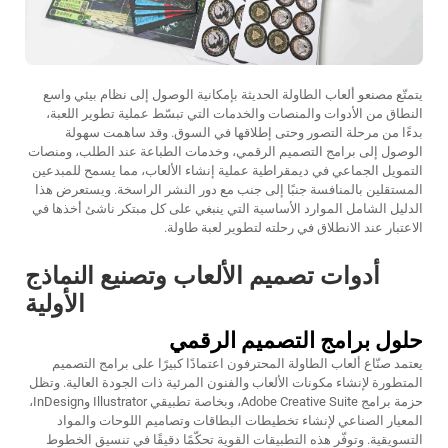
يتمتّع مصنعو ألعاب الطاولة الحديثة بإمكانية الوصول إلى نظام بيئي واسع
النطاق من الأدوات والمنصات والخدمات التي تبسّط عملية تطوير اللعبة،
بدءًا من مرحلة التصور وحتى إطلاقها في السوق. وقد ساهمت سهولة
الوصول إلى برامج التصميم الرقمي، وخدمات الطباعة عند الطلب، ومنصات
التمويل الجماعي في ديمقراطية عملية إنشاء الألعاب، مما يسمح للمبدعين
المستقلين بالمنافسة جنبًا إلى جنب مع دور النشر الراسخة. ويستعرض هذا
الدليل الشامل الموارد الأساسية التي ينبغي على كل مبتكر ناشئ أخذها في
الاعتبار عند الانطلاق في رحلته لتطوير لعبة طاولة.
أدوات تصميم الألعاب وتصنيع النماذج
الأولية
حلول برامج التصميم الرقمي
يعتمد صنّاع ألعاب الطاولة المحترفون اعتمادًا كبيرًا على برامج التصميم
المتطورة لإنشاء مكونات الألعاب والفنون المرئية ذات الجودة العالية. وتظل
حزمة برامج Adobe Creative Suite، وبخاصة تطبيقي Illustrator وInDesign،
المعيار الصناعي لإنشاء تخطيطات البطاقات وتصاميم اللوحات والمواد
التسويقية. وتوفّر هذه التطبيقات القوية تحكّمًا دقيقًا في تنسيق الخطوط