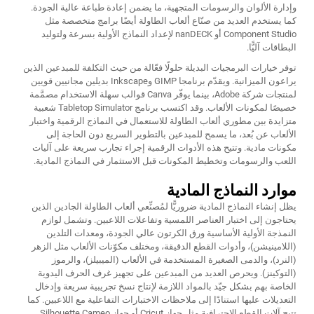
وإدارة الألوان والرسومات المتجهية، ما يضمن إعادة طباعة عالية الجودة.
كما يستخدم العديد من صنّاع ألعاب الطاولة أيضًا برامج متخصصة مثل
Component Studio أو nanDECK لإعداد النماذج الأولية بسرعة ولتوليد
البطاقات آليًّا.
توفر خيارات البرمجيات البديلة حلولًا فعّالة من حيث التكلفة للمبدعين الذين
يراعون الميزانية. ويقدّم برنامجا GIMP وInkscape بديلين مجانيين قويين
لمنتجات شركة Adobe، بينما يوفّر Canva قوالب سهلة الاستخدام مصمَّمة
خصيصًا لمكونات الألعاب. وقد اكتسب برنامج Tabletop Simulator شعبية
متزايدة بين مطوري ألعاب الطاولة للاستعمال في النماذج الرقمية واختبار
الألعاب عن بُعد، ما يسمح للمبدعين بالتطوير السريع دون الحاجة إلى
مكونات مادية. وتتيح هذه الأدوات الرقمية إجراء تجارب سريعة على آليات
اللعب والرسومات وتخطيط المكونات قبل الاستثمار في النماذج المادية.
موارد النماذج المادية
يظل إنشاء النماذج المادية ضروريًّا لمُصنِّعي ألعاب الطاولة الجادين الذين
يحتاجون إلى اختبار العناصر اللمسية وتفاعلات اللاعبين. وتشمل لوازم
النمذجة الأولية الأساسية ورق الكرتون عالي الجودة، ومعدات التلدين
(اللامينيشن)، وأدوات القطع الدقيقة، ومختلف مكوّنات الألعاب مثل الزهر
(النرد)، والدمى الصغيرة المستخدمة في الألعاب (الميبيلز)، والرموز
(التوكينز). ويحرص العديد من المبدعين على تجهيز غرف الحرف اليدوية
الخاصة بهم بشكل جيّد بالمواد اللازمة لإنتاج نسخ تجريبية سريعة وإدخال
التعديلات عليها استنادًا إلى ملاحظات الاختبارات التفاعلية مع اللاعبين. كما
تتيح آلات القطع الاحترافية مثل جهاز Cricut أو جهاز Silhouette Cameo