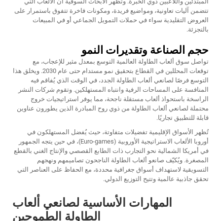
المبتدئين واللاعبين ذوي الخبرة. وتُظهر الأبحاث السوقية أن الألعاب التي
تتضمن آليات تعاونية، ومواضيع فريدة، ومكونات فاخرة تتفوق باستمرار على
العروض التقليدية سواء في حملات التمويل الجماعي أو في المبيعات
بالتجزئة.
حجم الصناعة وتقديرات النمو
تواصل سوق ألعاب الطاولة العالمية التوسع بمعدل مثير للإعجاب، مع
توقعات المحللين في القطاع بتحقيق نمو مستدام حتى عام 2030. ويخلق هذا
التوسع فرصًا لصانعي ألعاب الطاولة الجدد، في الوقت الذي يُفاقم فيه
المنافسة على المساحات الرفية وانتباه المستهلكين. وتقوم شركات النشر
الراسخة باستحواذ ألعاب مستقلة ناجحة، مما يوفر استراتيجيات خروج
محتملة لصانعي ألعاب الطاولة من ذوي روح المبادرة الذين يطورون عناوين
قابلة للتطبيق تجاريًا.
تُظهر الأسواق الإقليمية تفضيلات متفاوتة، حيث يُفضل المستهلكون في
أوروبا الألعاب الاستراتيجية الأوروبية (Euro-games)، في حين يتجه الجمهور
في أمريكا الشمالية نحو التجارب ذات الطابع القصصي والإنتاج الغني بالقطع
المصغرة. ويُكيّف صانعو ألعاب الطاولة الناجحون تصاميمهم ونهجهم
التسويقية لاستهداف أسواق جغرافية محددة، مع الحفاظ على العناصر التي
تحقق جاذبية عالمية وتتيح التوزيع الدولي.
المهارات الأساسية لصانعي ألعاب
الطاولة الطموحين