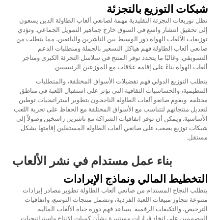
شبكات التوزيع بالتجزئة
تظل توزيعات التجزئة التقليدية مهمة لصانعي ألعاب الطاولة الذين يسعون
إلى تحقيق انتشار واسع في السوق خارج جماهير التمويل الجماعي. وتؤدي
توزيعات الألعاب الهواة دور الوسيط بين الناشرين والبائعين، مما يتطلب من
صانعي ألعاب الطاولة فهم هياكل التسعير بالجملة ومتطلبات الدعم
التسويقي. وغالبًا ما يتحدد توفر المنتج في سلاسل التجزئة الكبرى ومتاجر
ألعاب الهواة بناءً على إقامة علاقات مع الموزعين الرئيسيين.
يتطلب التوزيع الدولي فهم تفضيلات الأسواق المختلفة، والمتطلبات
التنظيمية، والحساسيات الثقافية التي تؤثر على استقبال اللعبة في مناطق
مختلفة. ويقوم صانعو ألعاب الطاولة الناجحون بتطوير استراتيجيات توطين
لتعديل منتجاتهم لتتناسب مع الأسواق المختلفة مع الحفاظ على تجربة اللعب
الأساسية. ويمكن أن توفر اتفاقيات الشراكة مع ناشرين راسخين وصولاً إلى
شبكات توزيع يصعب على صانعي ألعاب الطاولة المستقلين إقامتها بشكل
مستقل.
بناء عمل مستدام في نشر الألعاب
التخطيط المالي ونماذج الإيرادات
يتطلب النجاح المستدام من صانعي ألعاب الطاولة تطوير مصادر إيرادات
متنوعة تتجاوز مبيعات اللعبة الفردية، وتشمل منتجات التوسع، واتفاقيات
الترخيص، والتكيفات الرقمية. يساعد فهم دورة حياة الألعاب المالية
المصممين على اتخاذ قرارات مستنيرة بشأن كميات الإنتاج واستراتيجيات