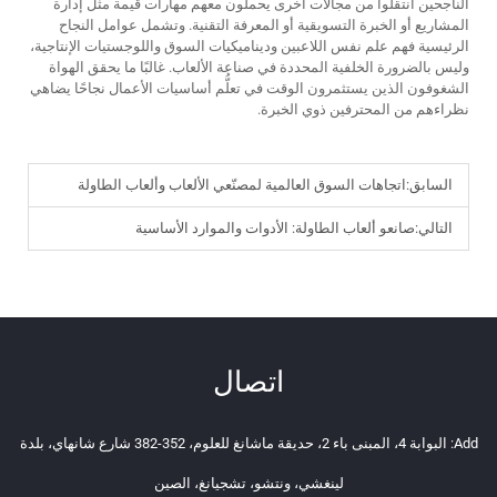
الناجحين انتقلوا من مجالات أخرى يحملون معهم مهارات قيمة مثل إدارة
المشاريع أو الخبرة التسويقية أو المعرفة التقنية. وتشمل عوامل النجاح
الرئيسية فهم علم نفس اللاعبين وديناميكيات السوق واللوجستيات الإنتاجية،
وليس بالضرورة الخلفية المحددة في صناعة الألعاب. غالبًا ما يحقق الهواة
الشغوفون الذين يستثمرون الوقت في تعلُّم أساسيات الأعمال نجاحًا يضاهي
نظراءهم من المحترفين ذوي الخبرة.
السابق:
اتجاهات السوق العالمية لمصنّعي الألعاب وألعاب الطاولة
التالي:
صانعو ألعاب الطاولة: الأدوات والموارد الأساسية
اتصال
Add: البوابة 4، المبنى باء 2، حديقة ماشانغ للعلوم، 352-382 شارع شانهاي، بلدة
لينغشي، ونتشو، تشجيانغ، الصين