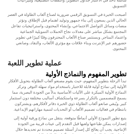
شاملة تأخذ في الاعتبار جداول التطوير، والنفقات التصنيعية، وميزانيات
التسويق.
أصبحت الخبرة في التسويق الرقمي ضرورية لصناع ألعاب الطاولة في العصر
الحالي الذين يسعون إلى بناء جمهور وتوليد اهتمام قبل الإطلاق. وتؤثر
منصات وسائل التواصل الاجتماعي، وإنشاء المحتوى، واستراتيجيات تفاعل
المجتمع بشكل مباشر على معدلات نجاح الحملات التمويلية الجماعية
واعتماد المتاجر. ويستثمر صناع الألعاب المحترفون وقتًا كبيرًا في تطوير
حضورهم عبر الإنترنت وبناء علاقات مع مؤثري الألعاب، والنقاد، وصانعي
المحتوى.
عملية تطوير اللعبة
تطوير المفهوم والنماذج الأولية
تبدأ الرحلة بتطوير المفهوم، حيث يقوم مصنعو ألعاب الطاولة بتحويل الأفكار
الأولية إلى نماذج أولية قابلة للاختبار باستخدام مواد سهلة التوفر. وتركز
النماذج الأولية المبكرة على الآليات الأساسية بدلاً من الجودة البصرية، مما
يسمح للمصممين بالتكرار بسرعة واستكشاف أساليب مختلفة دون استثمار
كبير. ويُبقي صانعو ألعاب الطاولة ذوي الخبرة دفاتر لأفكارهم، ويشتركون
بانتظام في فعاليات تصميم الألعاب أو التحديات لتنمية مهاراتهم الإبداعية.
يتبع تطور النموذج الأولي أنماطًا متوقعة، ينتقل من نماذج ورقية أولية إلى
إصدارات يمكن طباعتها ولعبها قبل التقدم إلى عينات قريبة من الجودة
الإنتاجية. يجب أن يعالج كل إصدار أسئلة تصميم محددة تم تحديدها خلال