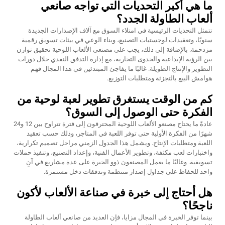
ما هي أكبر التحديات التي تواجه صانعي
ألعاب الطاولة الجدد؟
تتمثل التحديات الرئيسية في امتلاء السوق مع آلاف الإصدارات الجديدة
سنويًا، وتعقيدات لوجستيات التصنيع، وبناء الوعي في بيئات تسويق رقمية
مزدحمة. بالإضافة إلى ذلك، يجب على مصنعي الألعاب اللوحية تحقيق توازن
بين الرؤية الإبداعية والجدوى التجارية، مع إدارة التدفق النقدي خلال دورات
التطوير والإنتاج الطويلة. غالبًا ما يفاجئ المبتدئين في هذا المجال فهم
هوامش البيع بالتجزئة ومتطلبات التوزيع.
كم من الوقت يستغرق تطوير لعبة لوحية من
الفكرة حتى الوصول إلى السوق؟
عادةً ما يحتاج مصنعو الألعاب اللوحية المحترفون إلى فترة تتراوح بين 12 و24
شهرًا من الفكرة الأولية حتى توفر اللعبة في المتاجر، وذلك حسب تعقيد
اللعبة ومتطلبات الإنتاج. ويشمل هذا الجدول الزمني مراحل تصميم تكرارية،
واختبارات لعب مكثفة، وتطوير الأعمال الفنية، وإعداد التصنيع، وتنفيذ حملات
تسويقية. وغالبًا ما يعمل المصنعون ذوو الخبرة على عدة مشاريع في آنٍ
واحد للحفاظ على جداول إصدار منتظمة وتدفقات دخل مستمرة.
هل أحتاج إلى خبرة في صناعة الألعاب لأكون
ناجحًا؟
بينما توفر الخبرة في المجال مزايا، فإن العديد من صانعي ألعاب الطاولة