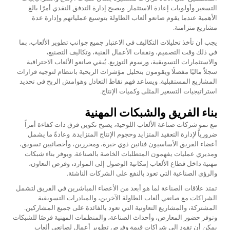
التسعير وأولويات إعادة الاستثمار. ويصبح إدارة التدفق النقدي أمرًا بالغ
الأهمية عندما يقوم صانعو ألعاب الطاولة بتوسيع عملياتهم وإدارة عدة
مشاريع متزامنة.
يجب أن تأخذ تحليلات التكاليف في الاعتبار جميع جوانب تطوير الألعاب، بما
في ذلك وقت التصميم، ونفقات الأعمال الفنية، وتكاليف التصنيع،
والاستثمارات التسويقية، ورسوم التوزيع. يُبقي صانعو الألعاب الاحترافية
سجلاً ماليًا مفصلًا ويقومون بتحليل مؤشرات الربحية بانتظام لتوجيه قرارات
المشاريع المستقبلية. ويساعد فهم نقاط التعادل وهوامش الربح في تحديد
استراتيجيات التسعير المثلى وكميات الإنتاج.
بناء الفريق والشبكات المهنية
مع نمو شركات صناعة الألعاب اللوحية، يصبح تكوين فرق ذات كفاءة أمراً
ضرورياً لإدارة التعقيد المتزايد وحجوم الإنتاج المتزايدة. وعادةً ما يشمل
أعضاء الفريق الأساسيون فنانين ذوي خبرة، ومحررين، وأخصائيين تسويق،
ومديري عمليات يفهمون المتطلبات الخاصة بالصناعة. ويوفر بناء شبكات
مهنية داخل قطاع الألعاب إمكانية الوصول إلى الموارد، وفرص التعاون،
والرؤى الصناعية التي تعود بالنفع على الشركات الناشئة.
تمتد علاقات الصناعة لما هو أبعد من الأعضاء المباشرين في الفريق لتشمل
الشراكات مع صانعي ألعاب الطاولة الآخرين، والمبادرات التسويقية
المشتركة، والمشاريع التعاونية التي تعود بالفائدة على جميع المشاركين.
وتوفر حضور المعارض، وأحداث الصناعة، والمنظمات المهنية فرصًا للشبكات
يمكن أن تقود إلى شراكات قيمة وفرص تطوير أعمال لصانعي ألعاب