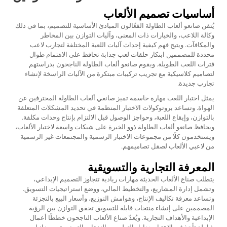
أساسيات تصميم الألعاب
يُتقن صانعو ألعاب الطاولة الفعّالون المبادئ الأساسية للتصميم، بما في ذلك
وكالة اللاعب، والخيارات ذات المعنى، وآليات التوازن بين المخاطر
والمكافآت. ويتيح فهم كيفية إحداث آليات اللعبة المختلفة لتجارب لاعب
محددة للمصممين ابتكار حلقات لعب جذابة تحافظ على الاهتمام طوال
فترات اللعب الطويلة. ويقوم صانعو ألعاب الطاولة الناجحون بدراستهم
لتصاميم كلاسيكية مع تجريب تركيبات مبتكرة من الآليات الراسخة لإنشاء
تجارب جديدة.
يمثل اختبار اللعب مهارة حاسمة تميز صانعي ألعاب الطاولة المحترفين عن
الهواة. وتساعد بروتوكولات الاختبار المنظمة في تحديد المشكلات المتعلقة
بالتوازن، وإيقاع اللعبة، وحواجز الوصول قبل الالتزام بإنتاج وحدات مكلفة.
ويحافظ صانعو ألعاب الطاولة ذوو الخبرة على شبكات واسعة لاختبار الألعاب،
ويستخدمون كلًا من مجموعات الاختبار الرسمية والمجتمعات غير الرسمية
من لاعبي الألعاب لصقل تصاميمهم.
المعرفة التجارية والتسويقية
يتطلب صناع الألعاب الحديثة مهارات ريادية تتجاوز التصميم الإبداعي،
وتشمل إدارة المشاريع، والتخطيط المالي، ووضع استراتيجيات التسويق.
وتساعد معرفة تكاليف الإنتاج، وهوامش التوزيع، وأسعار البيع بالتجزئة
المصممين على إنشاء منتجات قابلة للتسويق تحقق التوازن بين الرؤية
الإبداعية والأهداف التجارية. ويُعدّ صناع الألعاب الناجحون خططًا أعمال