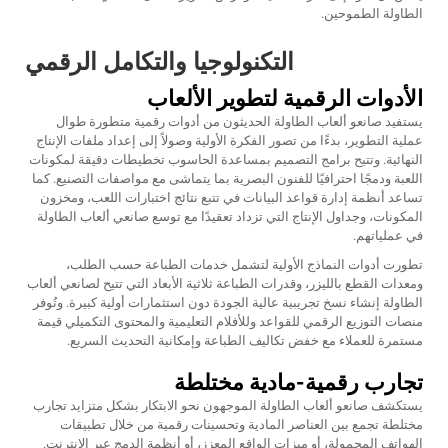
الطاولة الطموحين.
التكنولوجيا والتكامل الرقمي
الأدوات الرقمية لتطوير الألعاب
يستفيد صانعو ألعاب الطاولة الحديثون من أدوات رقمية متطورة طوال
عملية التطوير، بدءًا من تصور الفكرة الأولية وصولاً إلى إعداد ملفات الإنتاج
النهائية. وتتيح برامج التصميم بمساعدة الحاسوب تخطيطات دقيقة لمكونات
اللعبة ودمجًا احترافيًا للفنون البصرية بما يتماشى مع مواصفات التصنيع. كما
تساعد أنظمة إدارة قواعد البيانات في تتبع نتائج اختبارات اللعب، ومخزون
المكونات، وجداول الإنتاج التي تزداد تعقيدًا مع توسع صانعي ألعاب الطاولة
في عملياتهم.
تطورت أدوات النماذج الأولية لتشمل خدمات الطباعة حسب الطلب،
ومعدات القطع بالليزر، وقدرات الطباعة ثلاثية الأبعاد التي تتيح لصانعي ألعاب
الطاولة إنشاء نسخ تجريبية عالية الجودة دون استثمارات أولية كبيرة. وتُوفر
منصات التوزيع الرقمي للقواعد وللأفلام التعليمية والمحتوى التكميلي قيمة
مستمرة للعملاء مع خفض تكاليف الطباعة وإمكانية التحديث السريع.
تجارب رقمية-مادية مختلطة
يستكشف صانعو ألعاب الطاولة الموجهون نحو الابتكار بشكل متزايد تجارب
مختلطة تجمع بين العناصر المادية وتحسينات رقمية من خلال تطبيقات
الهواتف المحمولة، أو ميزات الواقع المعزز، أو أنظمة الدمج عبر الإنترنت.