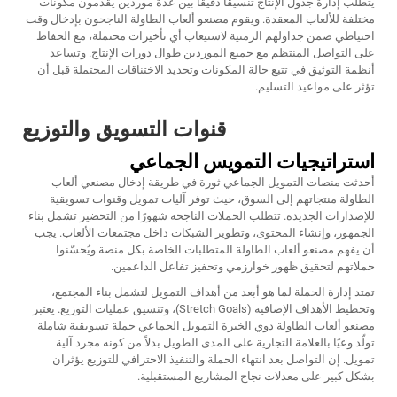
يتطلب إدارة جدول الإنتاج تنسيقًا دقيقًا بين عدة موردين يقدمون مكونات
مختلفة للألعاب المعقدة. ويقوم مصنعو ألعاب الطاولة الناجحون بإدخال وقت
احتياطي ضمن جداولهم الزمنية لاستيعاب أي تأخيرات محتملة، مع الحفاظ
على التواصل المنتظم مع جميع الموردين طوال دورات الإنتاج. وتساعد
أنظمة التوثيق في تتبع حالة المكونات وتحديد الاختناقات المحتملة قبل أن
تؤثر على مواعيد التسليم.
قنوات التسويق والتوزيع
استراتيجيات التمويس الجماعي
أحدثت منصات التمويل الجماعي ثورة في طريقة إدخال مصنعي ألعاب
الطاولة منتجاتهم إلى السوق، حيث توفر آليات تمويل وقنوات تسويقية
للإصدارات الجديدة. تتطلب الحملات الناجحة شهورًا من التحضير تشمل بناء
الجمهور، وإنشاء المحتوى، وتطوير الشبكات داخل مجتمعات الألعاب. يجب
أن يفهم مصنعو ألعاب الطاولة المتطلبات الخاصة بكل منصة ويُحسّنوا
حملاتهم لتحقيق ظهور خوارزمي وتحفيز تفاعل الداعمين.
تمتد إدارة الحملة لما هو أبعد من أهداف التمويل لتشمل بناء المجتمع،
وتخطيط الأهداف الإضافية (Stretch Goals)، وتنسيق عمليات التوزيع. يعتبر
مصنعو ألعاب الطاولة ذوي الخبرة التمويل الجماعي حملة تسويقية شاملة
تولّد وعيًا بالعلامة التجارية على المدى الطويل بدلاً من كونه مجرد آلية
تمويل. إن التواصل بعد انتهاء الحملة والتنفيذ الاحترافي للتوزيع يؤثران
بشكل كبير على معدلات نجاح المشاريع المستقبلية.