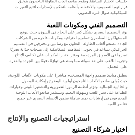
جلسات الاختبار السابقة. ويقوم صانعو ألعاب الطاولة الناجحون بتوثيق
قراراتهم التصميمية والاحتفاظ بأنظمة للتحكم بالإصدارات لتتبع التغيرات
الميكانيكية طوال فترة التطوير.
التصميم الفني ومكونات اللعبة
يؤثر التصميم البصري بشكل كبير على النجاح في السوق، حيث يتوقع
المستهلكون المعاصرن تصاميم احترافية ومكونات فاخرة من الشركات
الجادة
مصنعو ألعاب الطاولة
. التعاون مع رسامين ومحترفين في التصميم
الجرافيكي يساعد في تحويل المفاهيم الميكانيكية إلى منتجات جذابة بصريًا
تميزها في الأسواق المزدحمة. ويؤثر اختيار المكونات على تكاليف الإنتاج
وتجربة اللاعب على حد سواء، مما يستدعي توازنًا دقيقًا بين الجودة والقدرة
على التحمل.
تنطبق مبادئ تصميم واجهة المستخدم مباشرةً على مكونات الألعاب اللوحية،
حيث يُولي صانعو الألعاب الناجحون أولوية للوضوح وإمكانية الوصول
والجاذبية الجمالية. وتؤثر أنظمة الرموز التصويرية والتشفير اللوني وخيارات
الطباعة على سير اللعب وسهولة التعلم. ويستثمر صانعو الألعاب اللوحية
المحترفون في إرشادات نمط شاملة تضمن الاتساق البصري عبر جميع
عناصر اللعبة.
استراتيجيات التصنيع والإنتاج
اختيار شركاء التصنيع