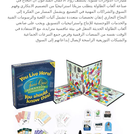
مليارات الدولارات سنويًا، يكتشف رواد الأعمال المبدعون أن النجاح في
صناعة ألعاب الطاولة يتطلب مزيجًا استراتيجيًا من التصميم الابتكاري وفهم
السوق والشراكات المهنية في التصنيع. ويشمل المسار من الفكرة إلى
النجاح التجاري إتقان تخصصات متعددة تشمل آليات اللعبة والرسومات الفنية
والخدمات اللوجستية للإنتاج واستراتيجيات التسويق. ويجب على صانعي
ألعاب الطاولة الحديثة التنقل في بيئة تنافسية متزايدة، مع الاستفادة في
الوقت نفسه من المنصات الرقمية وفرص جمع التبرعات الجماعية
والشبكات التوزيعية الراسخة لإيصال إبداعاتهم إلى السوق.