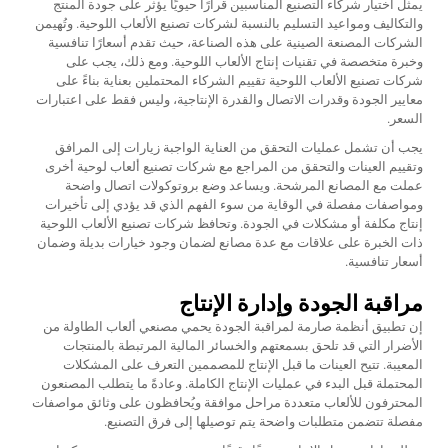
يمثل اختيار شركاء التصنيع المناسبين قرارًا حيويًا يؤثر على جودة المنتج
والتكاليف ومواعيد التسليم بالنسبة لشركات تصنيع الألعاب اللوحية. وتُهيمن
الشركات المصنعة الصينية على هذه الصناعة، حيث تقدم أسعارًا تنافسية
وخبرة متخصصة في تقنيات إنتاج الألعاب اللوحية. ومع ذلك، يجب على
شركات تصنيع الألعاب اللوحية تقييم الشركاء المحتملين بعناية بناءً على
معايير الجودة وقدرات الاتصال والقدرة الإنتاجية، وليس فقط على اعتبارات
السعر.
يجب أن تشمل عمليات التحقق من العناية الواجبة زيارات إلى المرافق
وتقييم العينات والتحقق من المراجع مع شركات تصنيع ألعاب لوحية أخرى
عملت مع المصانع المرشحة. ويساعد وضع بروتوكولات اتصال واضحة
ومواصفات مفصلة في الوقاية من سوء الفهم الذي قد يؤدي إلى تأخيرات
إنتاج مكلفة أو مشكلات في الجودة. وتحافظ شركات تصنيع الألعاب اللوحية
ذات الخبرة على علاقات مع عدة مصانع لضمان وجود خيارات بديلة وضمان
أسعار تنافسية.
مراقبة الجودة وإدارة الإنتاج
إن تطبيق أنظمة صارمة لمراقبة الجودة يحمي مصنعي ألعاب الطاولة من
الأضرار التي قد تلحق بسمعتهم والخسائر المالية المرتبطة بالمنتجات
المعيبة. تتيح العينات ما قبل الإنتاج للمصممين التعرف على المشكلات
المحتملة قبل البدء في عمليات الإنتاج الكاملة. وعادةً ما يتطلب المصنعون
المحترفون للألعاب متعددة مراحل موافقة ويُحافظون على وثائق مواصفات
مفصلة تتضمن متطلبات واضحة يتم توصيلها إلى فرق التصنيع.