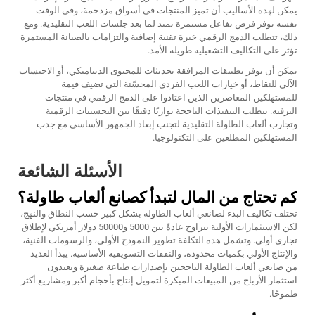
يمكن لهذه الأساليب أن تميز المنتجات في أسواق مزدحمة، وفي الوقت
نفسه توفر فرص تفاعل مستمرة تمتد لما بعد جلسات اللعب التقليدية. ومع
ذلك، تتطلب الدمج الرقمي خبرة تقنية إضافية والتزامات بالصيانة المستمرة
تؤثر على التكاليف التشغيلية طويلة الأمد.
يمكن أن توفر تطبيقات المرافقة تحديثات للمحتوى الديناميكي، أو الاحتساب
الآلي للنقاط، أو خيارات اللعب الفردي المحسّنة التي تضيف قيمة
للمستهلكين المعاصرين الذين اعتادوا على الدمج الرقمي في منتجات
الترفيه. تتطلب التنفيذات الناجحة توازنًا دقيقًا بين التحسينات الرقمية
وتجارب ألعاب الطاولة التقليدية لتجنب إبعاد الجمهور الأساسي مع جذب
المستهلكين المطلعين على التكنولوجيا.
الأسئلة الشائعة
كم تحتاج من المال لتبدأ كصانع ألعاب طاولة؟
تختلف تكاليف البدء لصانعي ألعاب الطاولة بشكل كبير حسب النطاق والنهج،
لكن الاستثمارات الأولية تتراوح عادةً بين 5000 و50000 دولار أمريكي لإطلاق
تجاري أولي. وتشمل هذه التكلفة تطوير النموذج الأولي، والرسومات الفنية،
والإنتاج الأولي بكميات محدودة، والنفقات التسويقية الأساسية. يبدأ العديد
من صانعي ألعاب الطاولة الناجحين بإصدارات طباعة صغيرة ويعيدون
استثمار الأرباح من المبيعات المبكرة لتمويل إنتاج بأحجام أكبر ومشاريع أكثر
طموحًا.