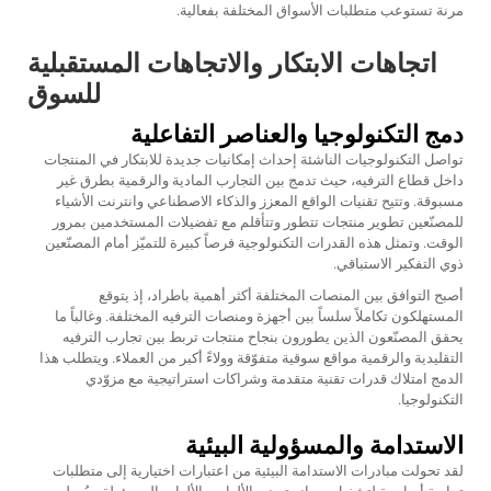
مرنة تستوعب متطلبات الأسواق المختلفة بفعالية.
اتجاهات الابتكار والاتجاهات المستقبلية
للسوق
دمج التكنولوجيا والعناصر التفاعلية
تواصل التكنولوجيات الناشئة إحداث إمكانيات جديدة للابتكار في المنتجات
داخل قطاع الترفيه، حيث تدمج بين التجارب المادية والرقمية بطرق غير
مسبوقة. وتتيح تقنيات الواقع المعزز والذكاء الاصطناعي وانترنت الأشياء
للمصنّعين تطوير منتجات تتطور وتتأقلم مع تفضيلات المستخدمين بمرور
الوقت. وتمثل هذه القدرات التكنولوجية فرصاً كبيرة للتميّز أمام المصنّعين
ذوي التفكير الاستباقي.
أصبح التوافق بين المنصات المختلفة أكثر أهمية باطراد، إذ يتوقع
المستهلكون تكاملاً سلساً بين أجهزة ومنصات الترفيه المختلفة. وغالباً ما
يحقق المصنّعون الذين يطورون بنجاح منتجات تربط بين تجارب الترفيه
التقليدية والرقمية مواقع سوقية متفوّقة وولاءً أكبر من العملاء. ويتطلب هذا
الدمج امتلاك قدرات تقنية متقدمة وشراكات استراتيجية مع مزوّدي
التكنولوجيا.
الاستدامة والمسؤولية البيئية
لقد تحولت مبادرات الاستدامة البيئية من اعتبارات اختيارية إلى متطلبات