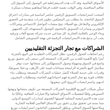
الأسواق العالمية. وقد أدّت هذه الديمقراطية في الوصول إلى السوق إلى
تفاقم المنافسة، وفي الوقت نفسه خلقت فرصًا لمفاهيم منتجات مبتكرة.
أصبحت استراتيجيات التسويق الرقمي عناصر أساسية في مبادرات اختراق
السوق الناجحة، ما يتطلب من المصنّعين تطوير قدرات متقدمة في الحضور
الإلكتروني والتفاعل مع العملاء. تتيح منصات التواصل الاجتماعي وشراكات
المؤثرين ومبادرات التسويق بالمحتوى الوصول المستهدف إلى الجمهور
وبناء الوعي بالعلامة التجارية. كل صناعي حديث
شركة تصنيع ألعاب وترفيه
يجب أن يدمج هذه الاستراتيجيات الرقمية في نهجه التسويقي الشامل.
الشراكات مع تجار التجزئة التقليديين
رغم اتجاهات التحول الرقمي، تظل الشراكات التقليدية في البيع بالتجزئة
أمرًا بالغ الأهمية للعديد من الشركات المصنعة التي تسعى إلى تحقيق توزيع
واسع في السوق وسهولة وصول المستهلكين إلى منتجاتها. حيث توفر
سلاسل البيع بالتجزئة الراسخة مساحات قيمة على الأرفف، ودعمًا تسويقيًا،
وقدرات على خدمة العملاء تُكمل عمليات الشركات المصنعة. ويتطلب بناء
علاقات قوية مع تجار التجزئة فهم احتياجاتهم الخاصة، ومتطلبات المخزون
لديهم، واستراتيجيات الترويج التي يتبعونها.
تمكّن شبكات التوزيع الإقليمية الشركات المصنعة من تكييف منتجاتها ونهجها
التسويقي وفقًا لتفضيلات الأسواق المحلية والاعتبارات الثقافية. وغالبًا ما
تثبت هذه الاستراتيجية المحلية أهميتها القصوى لمبادرات التوسع الدولي،
مما يستدعي تحقيق توازن دقيق بين الاتساق العالمي للعلامة التجارية
وملاءمتها للسوق المحلي. ويطوّر المصنعون الناجحون استراتيجيات توزيع