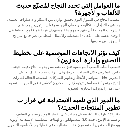
ما العوامل التي تحدد النجاح لمُصنّع حديث
للألعاب والأجهزة؟
يتطلب النجاح في السوق اليوم تحقيق توازن بين الابتكار والاعتبارات العملية،
بما في ذلك إدارة التكاليف، وضمان الجودة، وفعالية التوزيع. يجب على
الشركات المصنعة أن تفهم جمهورها المستهدف فهماً عميقاً مع الحفاظ في
الوقت نفسه على الكفاءة التشغيلية والامتثال التنظيمي عبر جميع شرائح
السوق التي تخدمها.
كيف تؤثر الاتجاهات الموسمية على تخطيط
التصنيع وإدارة المخزون؟
تتطلب أنماط الطلب الموسمية تنبؤات متقدمة وجدولة إنتاج دقيقة لتجنب
نقص المخزون خلال الفترات الذروة، وفي الوقت نفسه تقليل تكاليف
التخزين خلال المواسم الأبطأ. وتطوير الشركات المصنعة الفعالة لقدرات
إنتاج مرنة وأنظمة استراتيجية لإدارة المخزون تُحسّن تدفق السيولة النقدية
على مدار الدورات التجارية السنوية.
ما الدور الذي تلعبه الاستدامة في قرارات
تطوير المنتجات الحديثة؟
تؤثر الاعتبارات البيئية بشكل متزايد على اختيار المواد وتصميم التغليف
وعمليات الإنتاج، حيث يُعَدّ المستهلكون والهيئات التنظيمية الاستدامة أولوية.
ويدمج المصنعون المتقدمون هذه المتطلبات في عملياتهم الأساسية للتطوير