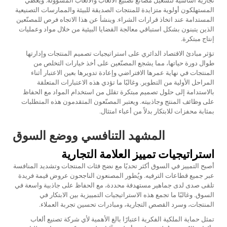
تجارية أساسية لتشغيل مصانع تصنيع الألعاب والألعاب المسؤولة. ويُعطي
المستهلكون أولوية متزايدة للمنتجات الصديقة للبيئة والممارسات التصنيعية
المستدامة عند اتخاذ قرارات الشراء. وينشأ عن هذا الاتجاه فرص للمصنّعين
الذين يتبنون بشكل استباقي معالجة القضايا البيئية من خلال مواد وعمليات
إنتاج مبتكرة.
تؤثر مبادئ الاقتصاد الدائري على استراتيجيات تصميم المنتجات وإدارتها
طوال دورة حياتها، مما يشجع المصنّعين على أخذ خيارات التخلص من
المنتجات في نهاية عمرها الافتراضي وإعادة تدويرها بعين الاعتبار أثناء
المراحل الأولية من التطوير. وغالبًا ما تؤدي هذه الاعتبارات المتعلقة
بالاستدامة إلى حلول تصميم مبتكرة تقلل من استخدام المواد مع الحفاظ
على وظائف المنتج وجاذبيته. ويعتبر المصنّعون المتقدمون هذه المتطلبات
بمثابة محفزات للابتكار بدلاً من أعباء امتثال.
المشهد التنافسي ووضع السوق
استراتيجيات تمييز العلامة التجارية
أصبح التمييز في السوق أكثر تحديًا مع نضج فئات المنتجات وتشديد المنافسة
عبر جميع قطاعات الترفيه. ويُطور المصنعون الناجحون عروض قيمة فريدة
تلقى صدى لدى جماهير مستهدفة محددة، مع الحفاظ على جاذبية واسعة في
السوق. وغالبًا ما تجمع هذه الاستراتيجيات التمييزية بين الابتكار في
المنتجات، وسرد القصص التجارية، ومبادرات تحسين تجربة العملاء.
تمثل حماية الملكية الفكرية اعتبارًا بالغ الأهمية لأي شركة تصنيع ألعاب