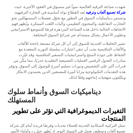
شهدت صناعة الترفيه العالمية نمواً غير مسبوق في العقود الأخيرة، حيث
شركة تصنيع ألعاب وترفيه
يُعد القطاع نواة أساسية في التجارة الترفيهية.
وتستمر ديناميكيات السوق في التطور مع تحوّل تفضيلات المستهلكين نحو
التجارب التفاعلية، والمحتوى التعليمي، وآليات اللعب المبتكرة. ويُظهر فهم
الاتجاهات الحالية داخل هذه الصناعة المزدهرة فرصًا للتموضع الاستراتيجي
وتطوير الأعمال بشكل مستدام عبر شرائح السوق المختلفة.
تشير التحليلات الحديثة للسوق إلى أن كل شركة مصنعة ناجحة للألعاب
والألعاب التنافسية يجب أن تتقن اعتبارات سلسلة التوريد المعقدة مع
الحفاظ على جودة المنتج واستراتيجيات التسعير التنافسية. وقد غيّرت
مبادرات التحول الرقمي العمليات التصنيعية التقليدية جذريًا، مما مكّن من
قدرات أكبر على التخصيص ودورات تسليم أسرع للوصول إلى السوق. وتوفر
هذه التقدمات التكنولوجية مزايا كبيرة للمصنعين الذين يعتمدون الابتكار
ويكيّفون منهجيات إنتاجهم وفقًا لذلك.
ديناميكيات السوق وأنماط سلوك
المستهلك
التغيرات الديموغرافية التي تؤثر على تطوير
المنتجات
تمثل التركيبة السكانية الحديثة للعملاء تحديات وفرصًا فريدة أمام كل شركة
تصنيع ألعاب وتوظيف تعمل في السوق اليوم. إذ يُظهر جيل زد وأولياء الأمور