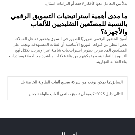
بدلاً من التعامل معها كأفكار لاحقة أو التزامات امتثال.
ما مدى أهمية استراتيجيات التسويق الرقمي
بالنسبة للمصنّعين التقليديين للألعاب
والأجهزة؟
أصبح الحضور الرقمي ضروريًا للظهور في السوق وتحفيز تفاعل العملاء،
بغض النظر عن قنوات التوزيع الأساسية أو الفئات المستهدفة. ويجب على
المصنّعين المعاصرين تطوير استراتيجيات شاملة عبر الإنترنت تكمّل نُهج
التسويق التقليدية، مع تمكينهم من بناء علاقات مباشرة مع العملاء ومبادرات
بناء العلامة التجارية.
السابق:
ما يمكن توقعه من شركة تصنيع ألعاب الطاولة الخاصة بك
التالي:
دليل 2025: كيفية أن تصبح صانعي ألعاب طاولة ناجحين