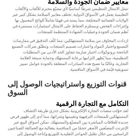
معايير ضمان الجودة والسلامة
تمثل الامتثال التنظيمي شرطًا أساسيًا لأي مصنّع محترم للألعاب والألعاب
التعليمية يعمل في الأسواق الدولية. تختلف معايير السلامة بشكل كبير عبر
الولايات القضائية المختلفة، مما يستدعي فهمًا شاملاً للوائح المعمول بها
وإجراءات الفحص. ويستلزم الحفاظ على الامتثال استثمارات مستمرة في
نُظم ضمان الجودة وعمليات الشهادة المنتظمة للمنتجات.
ازدادت المخاوف من سلامة المستهلكين، مما كثّف التدقيق في ممارسات
التصنيع واختيار المواد واعتبارات تصميم المنتجات. وتطبّق شركات التصنيع
الناجحة بروتوكولات اختبار صارمة تتجاوز الحد الأدنى من المتطلبات
التنظيمية، مما يُظهر التزامها برعاية المستهلك وحماية سمعة العلامة
التجارية. وغالبًا ما تصبح هذه المبادرات المتعلقة بالجودة عوامل تمييز
تسويقية قيّمة في الأسواق التنافسية.
قنوات التوزيع واستراتيجيات الوصول إلى
السوق
التكامل مع التجارة الرقمية
لقد حوّلت منصات التجارة الإلكترونية بشكل جذري طريقة اكتشاف
المستهلكين للمنتجات الترفيهية وتقييمها وشرائها، مما أدى إلى ظهور فرص
جديدة للعلاقات المباشرة بين المصنّع والمستهلك. تمكن أسواق البيع عبر
الإنترنت المصنّعين الأصغر حجمًا من المنافسة بفعالية مع العمالقة الصناعيين
الراسخين من خلال تقليل الحواجز التقليدية للتوزيع وإتاحة الوصول إلى