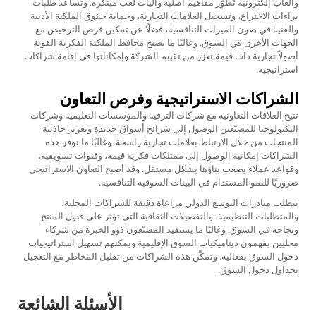
وألعاب إلكترونية تُطوّر مفاهيم أصلية وآليات لعب مبتكرة. وتساعد طلبات
براءات الاختراع، وتسجيل العلامات التجارية، وحماية حقوق الملكية الأدبية
والفنية في صون الميزات التنافسية، فضلًا عن تمكين فرص الترخيص مع
الجهات الأخرى في السوق. وغالبًا ما تصبح محافظ الملكية الفكرية القوية
أصولاً تجارية ذات قيمة تعزز من تقييم الشركة وإمكاناتها في إقامة شراكات
استراتيجية.
الشراكات الاستراتيجية وفرص التعاون
تتيح العلاقات التعاونية مع شركات الترفيه والمؤسسات التعليمية وشركات
التكنولوجيا للمصنّعين الوصول إلى شرائح أسواق جديدة وتعزيز جاذبية
المنتجات من خلال الارتباط بعلامات تجارية راسخة. وغالبًا ما توفر هذه
الشراكات إمكانية الوصول إلى ممتلكات فكرية قيمة، وقنوات تسويقية،
وقواعد عملاء يصعب بناؤها بشكل مستقل. وقد أصبح التعاون الاستراتيجي
ضروريًا للنمو المستدام في البيئات السوقية التنافسية.
تتطلب مبادرات التوسع الدولي مراعاة دقيقة للشراكات المحلية،
والمتطلبات التنظيمية، والتفضيلات الثقافية التي تؤثر على قبول المنتج
ونجاحه في السوق. وغالبًا ما يستفيد المصنّعون ذوو الخبرة من شركاء
محليين يفهمون ديناميكيات السوق الإقليمية ويمكنهم تسهيل استراتيجيات
دخول السوق بفعالية. وتمكّن هذه الشراكات من تقليل المخاطر مع التعجيل
بجداول دخول السوق.
الأسئلة الشائعة