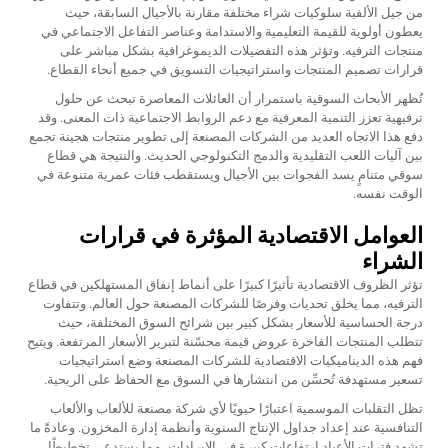
من جيل الألفية سلوكيات شراء مختلفة مقارنة بالأجيال السابقة، حيث
يعطون أولوية للقيمة التعليمية والاستدامة وعناصر التفاعل الاجتماعي في
منتجات الترفيه. وتؤثر هذه التفضيلات الديموغرافية بشكل مباشر على
قرارات تصميم المنتجات واستراتيجيات التسويق في جميع أنحاء القطاع.
تُظهر الأبحاث السوقية باستمرار أن العائلات المعاصرة تبحث عن حلول
ترفيهية تعزز التنمية المعرفية مع دعم الروابط الاجتماعية ذات المعنى. وقد
دفع هذا الاتجاه العديد من الشركات المصنعة إلى تطوير منتجات هجينة تجمع
بين آليات اللعب التقليدية والدمج التكنولوجي الحديث. والنتيجة هي قطاع
سوقي متنامٍ يسد الفجوات بين الأجيال ويستقطب فئات عمرية متنوعة في
الوقت نفسه.
العوامل الاقتصادية المؤثرة في قرارات
الشراء
تؤثر الظروف الاقتصادية تأثيرًا كبيرًا على أنماط إنفاق المستهلكين في قطاع
الترفيه، مما يخلق تحديات وفرصًا للشركات المصنعة حول العالم. وتتفاوت
درجة الحساسية للأسعار بشكل كبير بين شرائح السوق المختلفة، حيث
تتطلب المنتجات الفاخرة عروض قيمة محسّنة لتبرير الأسعار المرتفعة. ويتيح
فهم هذه الديناميكيات الاقتصادية للشركات المصنعة وضع استراتيجيات
تسعير مستهدفة تُحسِّن من انتشارها في السوق مع الحفاظ على الربحية.
تظل التقلبات الموسمية اعتبارًا حيويًا لأي شركة مصنعة للألعاب والألعاب
التنافسية عند إعداد جداول الإنتاج السنوية وأنظمة إدارة المخزون. وعادةً ما
تشهد فترات الأعياد ارتفاعات كبيرة في الإيرادات، مما يستدعي تخطيطًا