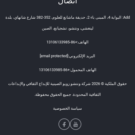
اتصال
Add: البوابة 4، المبنى باء 2، حديقة ماشانغ للعلوم، 352-382 شارع شانهاي، بلدة
لينغشي، ونتشو، تشجيانغ، الصين
الهاتف:
+86-13106133985
البريد الإلكتروني:
[email protected]
الهاتف المحمول:
+86-13106133985
حقوق الملكية © 2026 شركة ونتشو زويو الصينية للإبداع الثقافي والإبداعات
الثقافية المحدودة. جميع الحقوق محفوظة.
سياسة الخصوصية