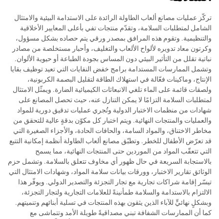
تركّز عمليات مصانع ألعاب الطاولة الرائدة على الاستدامة البيئية والامتثال
الشامل لمتطلبات السلامة، وتقدّم منتجات تفي بأعلى المعايير الأخلاقية
والتنظيمية. وتقوم هذه المرافق بمصدر ورقي يتم حصاده بشكل مسؤول،
وكرتون معاد تدويره لألواح الألعاب والتغليف، وأحبار مستخلصة من مصادر
نباتية تقلل من التأثير البيئي دون المساس بجودة الطباعة أو حيوية الألوان.
وتشمل الممارسات المستدامة برامج خفض النفايات التي تعيد توظيف بقايا
الإنتاج، وماكينات فعّالة في استهلاك الطاقة لتقليل البصمة الكربونية،
ولصقات قائمة على الماء تلغي الانبعاثات الكيميائية الضارة. ويمثّل الامتثال
لمتطلبات السلامة التزامًا لا يمكن التنازل عنه، حيث تحصل المصانع على
شهادات من منظمات الاختبار الدولية وتُجري عمليات تدقيق دورية للمواد
والعمليات والمنتجات النهائية. ويتم اختبار كل مكوّن بدقةٍ عالية للتحقق من
مخاطر الاختناق، والمواد السامة، والحافات الحادة، والأجزاء الصغيرة التي
قد تعرّض الأطفال للخطر. وتطبّق مصانع ألعاب الطاولة أنظمة إمكانية التتبع
التي تتعقّب المواد من الموردين حتى المنتجات النهائية، مما يسمح
بالاستجابة السريعة في حال ظهور أي مخاوف تتعلق بالسلامة. وتشمل حزم
الوثائق تقارير الاختبار، وورقات بيانات سلامة المواد، وشهادات الامتثال التي
تيسّر إقامة شراكات تجارية مع تجار التجزئة والتصدير الدولي. ويوفّر هذا
الالتزام بالاستدامة والسلامة طمأنينةً للعلامات التجارية ولتجار التجزئة،
وبشكلٍ نهائيٍّ للآباء الذين يثقون بهذه المنتجات في تسلية أبنائهم وتنميتهم.
كما أن الممارسات الشفافة تبني مصداقيةً طويلة الأمد وتتماشى مع