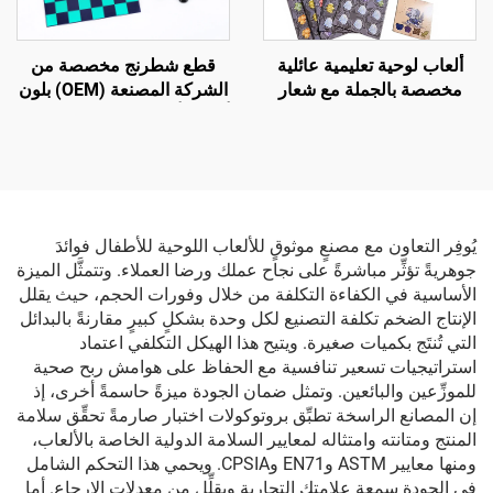
ألعاب لوحية تعليمية عائلية
قطع شطرنج مخصصة من
مخصصة بالجملة مع شعار
الشركة المصنعة (OEM) بلون
مخصص
أسود وأبيض، مجموعة شطرنج
أكريليكية للأطفال لتنمية
الذكاء
يُوفِر التعاون مع مصنعٍ موثوقٍ للألعاب اللوحية للأطفال فوائدَ
جوهريةً تؤثِّر مباشرةً على نجاح عملك ورضا العملاء. وتتمثَّل الميزة
الأساسية في الكفاءة التكلفة من خلال وفورات الحجم، حيث يقلل
الإنتاج الضخم تكلفة التصنيع لكل وحدة بشكلٍ كبيرٍ مقارنةً بالبدائل
التي تُنتَج بكميات صغيرة. ويتيح هذا الهيكل التكلفي اعتماد
استراتيجيات تسعير تنافسية مع الحفاظ على هوامش ربح صحية
للموزِّعين والبائعين. وتمثل ضمان الجودة ميزةً حاسمةً أخرى، إذ
إن المصانع الراسخة تطبِّق بروتوكولات اختبار صارمةً تحقِّق سلامة
المنتج ومتانته وامتثاله لمعايير السلامة الدولية الخاصة بالألعاب،
ومنها معايير ASTM وEN71 وCPSIA. ويحمي هذا التحكم الشامل
في الجودة سمعة علامتك التجارية ويقلِّل من معدلات الإرجاع. أما