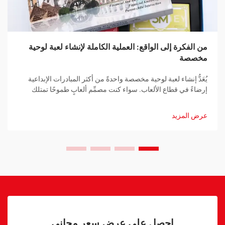
من الفكرة إلى الواقع: العملية الكاملة لإنشاء لعبة لوحية
مخصصة
يُعَدُّ إنشاء لعبة لوحية مخصصة واحدةً من أكثر المبادرات الإبداعية
إرضاءً في قطاع الألعاب. سواء كنت مصمِّم ألعابٍ طموحًا تمتلك
فكرةً ثوريةً، أو شركةً راسخةً تسعى لتطوير أداة ترويجيةٍ فريدةٍ، ...
عرض المزيد
احصل على عرض سعر مجاني