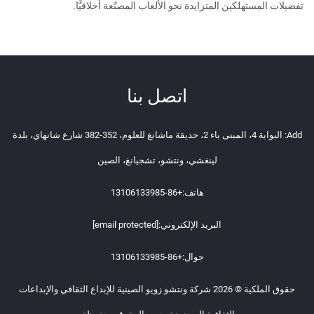
تفضيلات المستهلكين المتزايدة نحو الألعاب المصنّعة أخلاقيًّا.
اتصل بنا
Add: البوابة 4، المبنى باء 2، حديقة ماشانغ للعلوم، 352-382 شارع شانهاي، بلدة
لينغشي، ونتشو، تشجيانغ، الصين
هاتف:
+86-13106133985
البريد الإلكتروني:
[email protected]
جوال:
+86-13106133985
حقوق الملكية © 2026 شركة ونتشو زويو الصينية للإبداع الثقافي والإبداعات