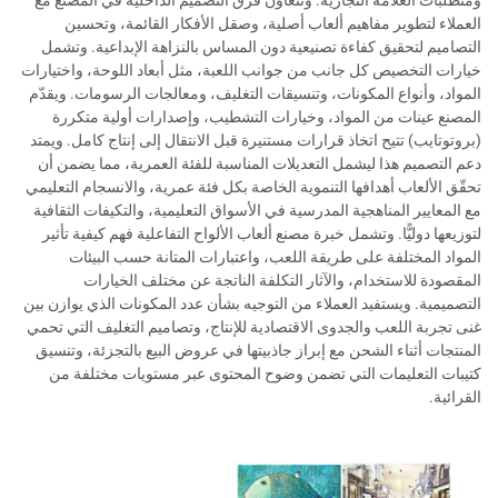
ومتطلبات العلامة التجارية. وتتعاون فرق التصميم الداخلية في المصنع مع
العملاء لتطوير مفاهيم ألعاب أصلية، وصقل الأفكار القائمة، وتحسين
التصاميم لتحقيق كفاءة تصنيعية دون المساس بالنزاهة الإبداعية. وتشمل
خيارات التخصيص كل جانب من جوانب اللعبة، مثل أبعاد اللوحة، واختيارات
المواد، وأنواع المكونات، وتنسيقات التغليف، ومعالجات الرسومات. ويقدّم
المصنع عينات من المواد، وخيارات التشطيب، وإصدارات أولية متكررة
(بروتوتايب) تتيح اتخاذ قرارات مستنيرة قبل الانتقال إلى إنتاج كامل. ويمتد
دعم التصميم هذا ليشمل التعديلات المناسبة للفئة العمرية، مما يضمن أن
تحقّق الألعاب أهدافها التنموية الخاصة بكل فئة عمرية، والانسجام التعليمي
مع المعايير المناهجية المدرسية في الأسواق التعليمية، والتكيفات الثقافية
لتوزيعها دوليًّا. وتشمل خبرة مصنع ألعاب الألواح التفاعلية فهم كيفية تأثير
المواد المختلفة على طريقة اللعب، واعتبارات المتانة حسب البيئات
المقصودة للاستخدام، والآثار التكلفة الناتجة عن مختلف الخيارات
التصميمية. ويستفيد العملاء من التوجيه بشأن عدد المكونات الذي يوازن بين
غنى تجربة اللعب والجدوى الاقتصادية للإنتاج، وتصاميم التغليف التي تحمي
المنتجات أثناء الشحن مع إبراز جاذبيتها في عروض البيع بالتجزئة، وتنسيق
كتيبات التعليمات التي تضمن وضوح المحتوى عبر مستويات مختلفة من
القرائية.