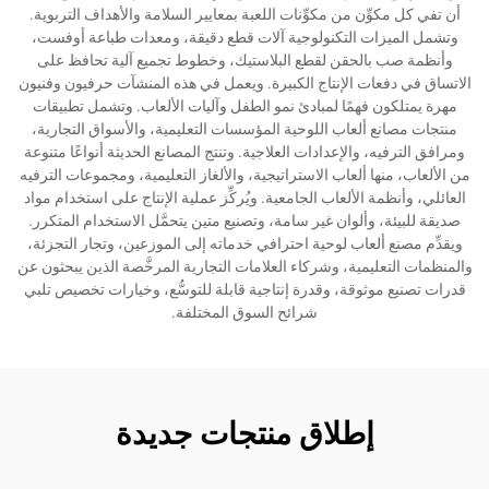
أن تفي كل مكوِّن من مكوِّنات اللعبة بمعايير السلامة والأهداف التربوية.
وتشمل الميزات التكنولوجية آلات قطع دقيقة، ومعدات طباعة أوفست،
وأنظمة صب بالحقن لقطع البلاستيك، وخطوط تجميع آلية تحافظ على
الاتساق في دفعات الإنتاج الكبيرة. ويعمل في هذه المنشآت حرفيون وفنيون
مهرة يمتلكون فهمًا لمبادئ نمو الطفل وآليات الألعاب. وتشمل تطبيقات
منتجات مصانع ألعاب اللوحية المؤسسات التعليمية، والأسواق التجارية،
ومرافق الترفيه، والإعدادات العلاجية. وتنتج المصانع الحديثة أنواعًا متنوعة
من الألعاب، منها ألعاب الاستراتيجية، والألغاز التعليمية، ومجموعات الترفيه
العائلي، وأنظمة الألعاب الجامعية. ويُركِّز عملية الإنتاج على استخدام مواد
صديقة للبيئة، وألوان غير سامة، وتصنيع متين يتحمَّل الاستخدام المتكرر.
ويقدِّم مصنع ألعاب لوحية احترافي خدماته إلى الموزعين، وتجار التجزئة،
والمنظمات التعليمية، وشركاء العلامات التجارية المرخَّصة الذين يبحثون عن
قدرات تصنيع موثوقة، وقدرة إنتاجية قابلة للتوسُّع، وخيارات تخصيص تلبي
شرائح السوق المختلفة.
إطلاق منتجات جديدة