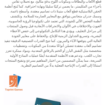
قطع الألعاب والبطاقات ومكونات اللوح بدقةٍ مثاليةٍ، مع تحملاتٍ تقاس
بأجزاء من الملليمتر، ما يضمن تركيبًا سليمًا ونهاية احترافية. كما تُنتج أنظمة
الحقن البلاستيكية قطع ألعاب متينةً ذات تصاميم معقدة، وأسطح ناعمة،
وسمك جدران متجانس يتوافق مع المعايير الصارمة للسلامة. وتكتشف
أنظمة الفحص الآلي للجودة، التي تعتمد على تكنولوجيا الرؤية الحاسوبية،
العيوبَ والاختلافات في الألوان والانحرافات الأبعادية قبل وصول المنتجات
إلى مراحل التغليف. ويؤدي هذا التكامل التكنولوجي إلى خفض الأخطاء
البشرية، وتسريع الجداول الزمنية للإنتاج، والحفاظ على معايير الجودة
العالية التي يتوقعها الآباء والمربون. كما تتيح القدرات التصنيعية الدقيقة تنفيذ
تصاميم ألعاب معقدة تتضمّن أنواعًا متعددةً من المكونات، وتشطيبات
متخصصة مثل النقش البارز أو الختم بالرقائق المعدنية، ومواد مبتكرة تعزز
تجارب اللعب. وتدعم هذه الأنظمة المتقدمة أيضًا عمليات النماذج الأولية
السريعة، مما يمكّن المصممين من اختبار المفاهيم بسرعةٍ وتنقيح المنتجات
استنادًا إلى القدرات الإنتاجية الفعلية بدلًا من التصاميم النظرية.