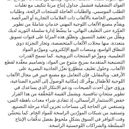
الفوائد التشغيلية فتشمل جداول إنتاج مرنةً تتكيف مع تقلبات
الطلب الموسمي، والطلبات العاجلة للمنتجات الرائجة، وطلبات
التخصيص الخاصة بالألعاب ذات العلامات التجارية أو المرخَّصة.
ويقدِّم مصنع الألعاب اللوحية المهني خدماتٍ شاملةً من تطوير
الفكرة حتى التغليف النهائي، ما يبسِّط إدارة سلسلة التوريد لديك
ويقلِّل من تعقيد التنسيق. وتطبَّق هذه المزايا على قنوات تسويق
متعددة، منها محلات الألعاب المتخصصة، وتجار التجزئة ذوي
النطاق الواسع، ومنصات البيع الإلكتروني، ومورِّدو المواد
التعليمية، وموزِّعو المنتجات الترويجية. كما تسمح القدرات
التصنيعية المتقدمة بمزيجٍ متنوعٍ من المواد، وتصاميم معقَّدة لقطع
الألعاب، وحلول تغليف متطوِّرةٍ تعزِّز الجاذبية البصرية على
الأرفف. وبالمقابل، فإن التعامل مع مصنعٍ خبيرٍ في مجال الألعاب
اللوحية للأطفال يوفِّر لك إمكانية الوصول إلى الخبرة الصناعية،
ورؤى حول أحدث الصيحات، ودعم الابتكار الذي يساعدك في
تطوير منتجاتٍ تنافسية. ويشمل القيمة المُحقَّقة من هذا القرار
خفض الاستثمار الرأسمالي، إذ تتفادى شراء معدات باهظة الثمن،
وتستغني عن الحاجة إلى مساحات تخزين أثناء مرحلة التصنيع،
وتستفيد من شبكات المورِّدين الراسخة للمواد الخام. كما يتحسَّن
وقت التوافر في السوق بشكلٍ ملحوظٍ بفضل تدفُّقات الإنتاج
المبسَّطة والشراكات اللوجستية الراسخة.