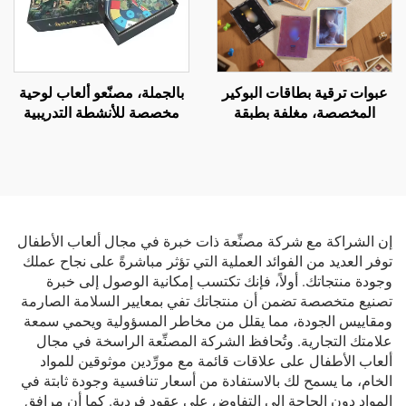
عبوات ترقية بطاقات البوكير
بالجملة، مصنّعو ألعاب لوحية
المخصصة، مغلفة بطبقة
مخصصة للأنشطة التدريبية
فويل، ولعبة بطاقات تداول
لفرق العمل: لعبة لوحة
هولوغرامية
الفرسان، لعبة لوحة الفرسان
للأسرة
إن الشراكة مع شركة مصنِّعة ذات خبرة في مجال ألعاب الأطفال
توفر العديد من الفوائد العملية التي تؤثر مباشرةً على نجاح عملك
وجودة منتجاتك. أولاً، فإنك تكتسب إمكانية الوصول إلى خبرة
تصنيع متخصصة تضمن أن منتجاتك تفي بمعايير السلامة الصارمة
ومقاييس الجودة، مما يقلل من مخاطر المسؤولية ويحمي سمعة
علامتك التجارية. وتُحافظ الشركة المصنِّعة الراسخة في مجال
ألعاب الأطفال على علاقات قائمة مع مورِّدين موثوقين للمواد
الخام، ما يسمح لك بالاستفادة من أسعار تنافسية وجودة ثابتة في
المواد دون الحاجة إلى التفاوض على عقود فردية. كما أن مرافق