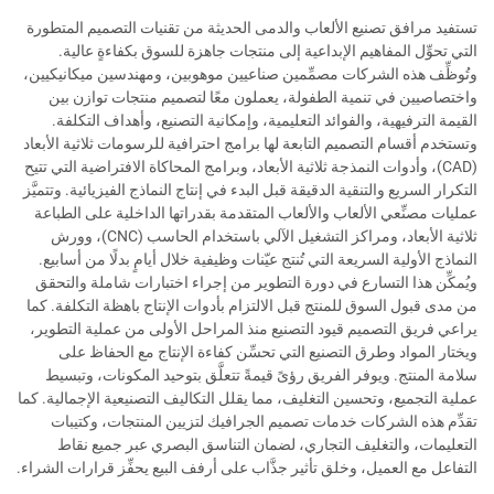
تستفيد مرافق تصنيع الألعاب والدمى الحديثة من تقنيات التصميم المتطورة
التي تحوِّل المفاهيم الإبداعية إلى منتجات جاهزة للسوق بكفاءةٍ عالية.
وتُوظِّف هذه الشركات مصمِّمين صناعيين موهوبين، ومهندسين ميكانيكيين،
واختصاصيين في تنمية الطفولة، يعملون معًا لتصميم منتجات توازن بين
القيمة الترفيهية، والفوائد التعليمية، وإمكانية التصنيع، وأهداف التكلفة.
وتستخدم أقسام التصميم التابعة لها برامج احترافية للرسومات ثلاثية الأبعاد
(CAD)، وأدوات النمذجة ثلاثية الأبعاد، وبرامج المحاكاة الافتراضية التي تتيح
التكرار السريع والتنقية الدقيقة قبل البدء في إنتاج النماذج الفيزيائية. وتتميَّز
عمليات مصنِّعي الألعاب والألعاب المتقدمة بقدراتها الداخلية على الطباعة
ثلاثية الأبعاد، ومراكز التشغيل الآلي باستخدام الحاسب (CNC)، وورش
النماذج الأولية السريعة التي تُنتج عيّنات وظيفية خلال أيامٍ بدلًا من أسابيع.
ويُمكِّن هذا التسارع في دورة التطوير من إجراء اختبارات شاملة والتحقق
من مدى قبول السوق للمنتج قبل الالتزام بأدوات الإنتاج باهظة التكلفة. كما
يراعي فريق التصميم قيود التصنيع منذ المراحل الأولى من عملية التطوير،
ويختار المواد وطرق التصنيع التي تحسِّن كفاءة الإنتاج مع الحفاظ على
سلامة المنتج. ويوفر الفريق رؤىً قيمةً تتعلَّق بتوحيد المكونات، وتبسيط
عملية التجميع، وتحسين التغليف، مما يقلل التكاليف التصنيعية الإجمالية. كما
تقدِّم هذه الشركات خدمات تصميم الجرافيك لتزيين المنتجات، وكتيبات
التعليمات، والتغليف التجاري، لضمان التناسق البصري عبر جميع نقاط
التفاعل مع العميل، وخلق تأثير جذَّاب على أرفف البيع يحفِّز قرارات الشراء.