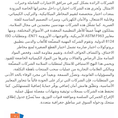
الشركات الرائدة بشكل كبير في مرافق الاختبارات الشاملة وخبرات
الامتثال. وتُجري هذه الشركات اختباراتٍ داخل مختبراتها الخاصة المزودة
بمعدات اختبار متخصصة لتقييم المخاطر الميكانيكية، والتركيب الكيميائي،
وقابلية الاشتعال، والأمان الكهربائي، وميزات التصميم المناسبة للفئة
العمرية. كما تشغِّل هذه الشركات مهندسين معتمدين في مجال السلامة،
يمتلكون فهماً عميقاً للأطر التنظيمية المعقدة في الأسواق المختلفة، ومنها
معايير ASTM F963 الأمريكية، والتوجيهات الأوروبية EN71، ومتطلبات ISO
8124 الدولية. وتقوم الشركة المهنية المصنِّعة للألعاب والدمى بتطبيق
بروتوكولات اختبار صارمة تشمل اختبار القطع الصغيرة لمنع مخاطر
الاختناق، واكتشاف الحواف الحادة، وتقييم مقاومة الشد، وفحص المواد
السامة مثل الرصاص والفثالات وغيرها من المواد الكيميائية الخاضعة للقيود.
ويحمي هذا النهج الاستباقي للامتثال لمتطلبات السلامة الشركات المصنِّعة
ومالكي العلامات التجارية من عمليات سحب المنتجات باهظة التكلفة،
والمسؤوليات القانونية، وتضرُّر السمعة. وبعيداً عن مجرد الوفاء بالحد الأدنى
من المتطلبات، فإن الشركات التي تركز على الجودة غالباً ما تتجاوز المعايير
الأساسية، وتطبِّق هامش أمان إضافي يوفِّر حمايةً إضافيةً للمستهلكين. كما
تحتفظ هذه الشركات بسجلات توثيقية وشهادات مفصلة تسهِّل عملية
الإفراج الجمركي السلسة وموافقة قنوات التوزيع، مما يُسرِّع جدول إطلاق
منتجك ودخوله السوق عبر مناطق جغرافية متعددة.