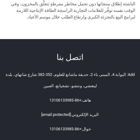
الناشئة إطلاق منتجاتها دون تحمل مخاطر مفرطةٍ تتعلَّق بالمخزون، وفي
الوقت نفسه توفِّر للعلامات التجارية الراسخة الطاقة الإنتاجية اللازمة
لبرامج البيع بالتجزئة الكبرى وارتفاع الطلب خلال موسم الأعياد.
اتصل بنا
Add: البوابة 4، المبنى باء 2، حديقة ماشانغ للعلوم، 352-382 شارع شانهاي، بلدة
لينغشي، ونتشو، تشجيانغ، الصين
هاتف:
+86-13106133985
البريد الإلكتروني:
[email protected]
جوال:
+86-13106133985