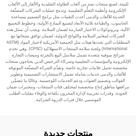
للبيئة، لصنع منتجات تمتد من ألعاب الطاولة التقليدية والألغاز إلى الألعاب
الإلكترونية وأنظمة التعلُّم التعليمية. وتدمج عمليات الشركات المصنِّعة
الحديثة للألعاب والدمى أحدث التقنيات مثل برامج التصميم بمساعدة
الحاسوب، والطباعة ثلاثية الأبعاد لتصنيع النماذج الأولية، وخطوط التجميع
الآلية، وبروتوكولات الاختبار الصارمة لضمان السلامة. ويجب أن تمتثل هذه
الشركات لمعايير السلامة واللوائح الدولية، لضمان توافق منتجاتها مع
المتطلبات التي تحددها هيئات مثل الجمعية الأمريكية لاختبار المواد (ASTM
International) ولجنة سلامة المنتجات الاستهلاكية (CPSC). وهي تخدم
شرائح سوقية متعددة تشمل سلاسل البيع بالتجزئة ومنصات التجارة
الإلكترونية والمؤسسات التعليمية وشركاء الترخيص الذين يحتاجون منتجات
مخصصة تحمل علامات تجارية خاصة. وتقدِّم الشركة المصنِّعة الموثوقة
للألعاب والدمى خدمات شاملة تشمل الاستشارات التصميمية وتطوير
القوالب وتصميم العبوات ودعم الخدمات اللوجستية. وغالبًا ما تتضمَّن
مرافقها مناطق إنتاج متخصصة لمختلف فئات المنتجات، ومختبرات ضمان
الجودة، وقدرات تخزينية لإدارة المخزون بكفاءة والوفاء بتقلبات الطلب
الموسمي خلال فترات الذروة الشرائية.
منتجات جديدة