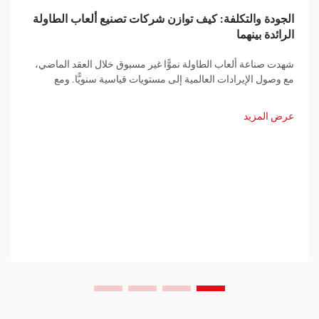
الجودة والتكلفة: كيف توازن شركات تصنيع ألعاب الطاولة
الرائدة بينهما
شهدت صناعة ألعاب الطاولة نموًّا غير مسبوق خلال العقد الماضي،
مع وصول الإيرادات العالمية إلى مستويات قياسية سنويًّا. ومع
استمرار ازدياد الطلب الاستهلاكي، تواجه شركات تصنيع ألعاب
الطاولة تحديًّا يتزايد تعقيدًا: تقديم...
عرض المزيد