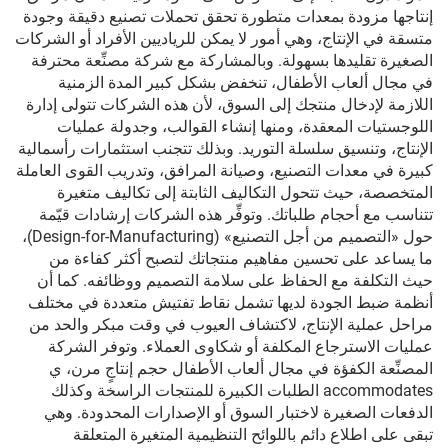
إنتاجها مزودة بمعدات متطورة تحقق تحملات تصنيع دقيقة وجودة
متسقة في الإنتاج، وهي أمور لا يمكن للرياديين الأفراد أو الشركات
الصغيرة تقليدها بسهولة. وبالمشاركة مع شركة مصنِّعة محترفة
في مجال ألعاب الأطفال، تنخفض بشكل كبير المدة الزمنية
اللازمة لإدخال منتجك إلى السوق، لأن هذه الشركات تتولى إدارة
اللوجستيات المعقدة، ومنها إنشاء القوالب، وجدولة عمليات
الإنتاج، وتنسيق سلسلة التوريد. وبذلك تتجنب استثمارات رأسمالية
كبيرة في معدات التصنيع، وصيانة المرافق، وتدريب القوى العاملة
المتخصصة، حيث تتحول التكاليف الثابتة إلى تكاليف متغيرة
تتناسب مع أحجام طلباتك. وتوفِّر هذه الشركات إرشادات قيّمة
حول «التصميم من أجل التصنيع» (Design-for-Manufacturing)،
ما يساعد على تحسين مفاهيم منتجاتك لتصبح أكثر كفاءة من
حيث التكلفة مع الحفاظ على سلامة التصميم ووظائفه. كما أن
أنظمة ضبط الجودة لديها تشمل نقاط تفتيش متعددة في مختلف
مراحل عملية الإنتاج، لاكتشاف العيوب في وقت مبكر والحد من
عمليات الاسترجاع المكلفة أو شكاوى العملاء. وتوفر الشركة
المصنِّعة الكفؤة في مجال ألعاب الأطفال حجم إنتاجٍ مرن، ي
accommodates الطلبات الكبيرة للمنتجات الراسخة وكذلك
الدفعات الصغيرة لاختبار السوق أو الإصدارات المحدودة. وهي
تبقى على اطلاع دائم باللوائح التنظيمية المتغيرة المتعلقة