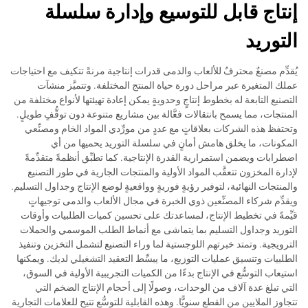
إنتاج قابل للتوسيع وإدارة سلسلة
التوريد
يُقدِّم مصنعٌ محترفٌ للألعاب والدمى قدرات إنتاجية مرنةً تتكيف مع احتياجات
عملك المتغيرة عبر مراحل دورة حياة المنتج المختلفة. وتتميَّز منشآت
التصنيع التابعة له بخطوط إنتاجٍ وحدويةٍ يمكن إعادة تهيئتها لأنواع مختلفة من
المنتجات، مما يسمح بانتقالات فعَّالة بين مشاريع متنوعة دون توقُّفٍ طويلٍ.
وتحتفظ هذه الشركات بعلاقاتٍ مع عددٍ من مورِّدي المواد الخام ومصنِّعي
المكونات، ما يخلق هامش أمانٍ في سلسلة التوريد يحميها من أي
اضطرابات ويضمن استمرارية القدرة الإنتاجية. كما تطبِّق أنظمةً متقدِّمةً
لإدارة المخزون تتعقَّب المواد الأولية والمنتجات الجارية في طور التصنيع
والمنتجات النهائية، لتوفير رؤيةٍ فوريةٍ وواقعيةٍ لوضع الإنتاج وجداول التسليم.
ويقدِّم شركاء المصنِّعين ذوي الخبرة في مجال الألعاب والدمى توجيهاتٍ
قيِّمةً في تخطيط الإنتاج، لمساعدتك على تحسين كميات الطلبيات وأوقات
التوريد وجداول التسليم بما يتماشى مع أنماط الطلب الموسمي والحملات
الترويجية. وتمتد خبرتهم اللوجستية لما وراء التصنيع لتشمل التخزين وتنفيذ
الطلبيات وتنسيق عمليات التوزيع، ما يبسِّط التعقيد التشغيلي لديك. ويمكنها
استيعاب التوسُّع في الإنتاج بدءًا من الكميات التجريبية الأولية في السوق،
التي تبلغ عدة آلاف من الوحدات، وصولًا إلى أحجام الإنتاج الضخم التي
تتجاوز الملايين من القطع سنويًّا. وهذه القابلية للتوسُّع تتيح للعلامات التجارية