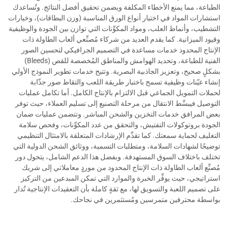
الطباعة، مما يمنع الأخطاء المكلفة ويضمن تحقيق أفضل النتائج. وتُساعدك
استشارات المواد في اختيار أنواع الورق المناسبة (وزن البطاقات)، وخيارات
التشطيب، وأنماط العلب، ومواد المكوِّنات التي توازن بين الجودة والوظيفية
وقيود الميزانية. كما يقدم العديد من شركاء مُصنِّعي ألعاب الطاولة ذات
الإنتاج المحدود خدمات مساعدة في التصميم الجرافيكي لتحسين الصور
الفنية للطباعة، وتحديد الهوامش والمناطق المُخصصة للقص (Bleeds)
بشكلٍ صحيح، وتعزيز الجاذبية البصرية. وتتيح خدمات تطوير النموذج الأولي
إنشاء عيّنات وظيفية تسمح باختبار طريقة اللعب والتقاط صور جذّابة
لحملات التمويل الجماعي قبل الالتزام بالإنتاج الكامل. أما تكامل عمليات
التوصيل فيبسِّط الانتقال من مرحلة التصنيع إلى تسليم العملاء، حيث توفر
بعض المرافق خدمات التخزين والشحن المباشر. وتتضمن عمليات ضمان
الجودة بروتوكولات التفتيش، والتحقق من عدد المكوِّنات، وفحص سلامة
التغليف لحماية سمعتك. كما تقدِّم الإرشادات المتعلقة بالامتثال التنظيمي
توضيحًا لشهادات السلامة، ومتطلبات التسمية، ووثائق الشحن الدولية التي
تختلف باختلاف السوق المستهدفة. وبفضل هذا الدعم الشامل، يتحول دور
مُصنِّع ألعاب الطاولة ذات الإنتاج المحدود من موردٍ معاملاتي إلى شريك
استراتيجي، حيث يوفِّر الخبرة والموارد التي تمكن المبدعين من التركيز
على تصميم اللعبة والتسويق لها، مع ثقةٍ كاملة بأن التعقيدات الإنتاجية تُدار
بواسطة محترفين متمرسين ومُستثمرين في نجاحك.