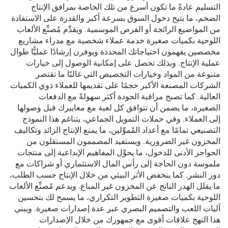
التسليم عادةً ما تكون أسرع من تلك الخاصة بمرافق الإنتاج
الضخم، ما يتيح دخول السوق بسرعة أكبر والقدرة على الاستفادة
من المواضيع الرائجة أو الفرص الموسمية. ويقدِّم مُصنِّع الألعاب
اللوحية بكميات صغيرة خدمة عملاء شخصية مع مدراء مشاريع
مخصصين يفهمون احتياجاتك المحددة ويوفرن إرشادًا عمليًّا طوال
عملية الإنتاج. وبذلك تحصل على إمكانية الوصول إلى خيارات
متنوعة من المواد وخيارات التخصيص التي غالبًا ما تقتصر
الشركات المصنعة الأكبر حجمًا على تقديمها للعملاء ذوي الكميات
العالية. كما تصبح مراقبة الجودة أكثر سهولةً مع الدفعات
الصغيرة، ما يضمن أن تتوافق كل لعبة مع معاييرك قبل وصولها
إلى العملاء. وفي حملات التمويل الجماعي، يتناغم هذا النموذج
التصنيعي تمامًا مع أعداد المُموِّلين، ما يمنع الإنتاج الزائد وتكاليف
المخزون غير الضرورية. ويستفيد المصممون المستقلون من
الحواجز الأدنى للدخول، ما يحوِّل المفاهيم الإبداعية إلى منتجات
ملموسة دون الحاجة إلى رأس المال الاستثماري أو شراكات مع
دور النشر. كما ينخفض الأثر البيئي من خلال الإنتاج حسب الطلب،
ما يقلل الهدر الناتج عن المخزون غير المباع. ويدعم مُصنِّع الألعاب
اللوحية بكميات صغيرة التطوير التكراري، ما يسمح لك بتحسين
آليات اللعب والتصميم البصري عبر عدة إصدارات صغيرة. ويبني
هذا النهج علاقات أقوى مع جمهورك من خلال الإصدارات