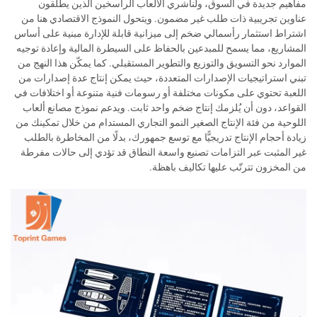
مفاهيم جديدة في السوق، ولناشري الألعاب الراسخين الذين يطلقون
عناوين تجريبية ذات طلب غير مضمون. ويتحول النموذج الاقتصادي هنا من
اشتراط استثمار رأسمالي ضخم إلى ميزانية قابلة للإدارة مبنية على أساس
المشاريع، مما يسمح للمبدعين بالحفاظ على السيطرة المالية وإعادة توجيه
الموارد نحو التسويق والتوزيع والتطوير المستقبلي. كما يمكّن هذا النهج من
تبني استراتيجيات الإصدارات المتعددة، حيث يمكن إنتاج عدة إصدارات من
اللعبة تحتوي على مكونات مختلفة أو رسومات فنية متنوعة أو اختلافات في
القواعد، دون أن يُلزمك إنتاج ضخم واحد ثابت. ويدعم نموذج مصانع ألعاب
اللوحية من فئة الإنتاج الصغير النمو التجاري المستدام من خلال تمكينك من
زيادة أحجام الإنتاج تدريجيًّا مع توسع جمهورك، بدلًا من المخاطرة بالطلب
غير المثبت عبر التزامات تصنيع واسعة النطاق قد تؤدي إلى حالات مفرطة
من المخزون تترتّب عليها تكاليف باهظة.