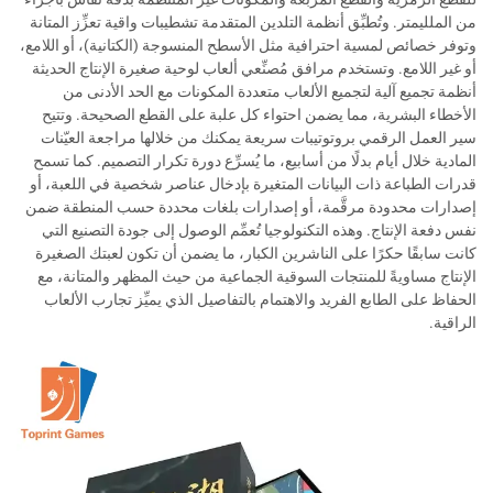
من الملليمتر. وتُطبِّق أنظمة التلدين المتقدمة تشطيبات واقية تعزِّز المتانة
وتوفر خصائص لمسية احترافية مثل الأسطح المنسوجة (الكتانية)، أو اللامع،
أو غير اللامع. وتستخدم مرافق مُصنِّعي ألعاب لوحية صغيرة الإنتاج الحديثة
أنظمة تجميع آلية لتجميع الألعاب متعددة المكونات مع الحد الأدنى من
الأخطاء البشرية، مما يضمن احتواء كل علبة على القطع الصحيحة. وتتيح
سير العمل الرقمي بروتوتيبات سريعة يمكنك من خلالها مراجعة العيّنات
المادية خلال أيام بدلًا من أسابيع، ما يُسرِّع دورة تكرار التصميم. كما تسمح
قدرات الطباعة ذات البيانات المتغيرة بإدخال عناصر شخصية في اللعبة، أو
إصدارات محدودة مرقَّمة، أو إصدارات بلغات محددة حسب المنطقة ضمن
نفس دفعة الإنتاج. وهذه التكنولوجيا تُعمِّم الوصول إلى جودة التصنيع التي
كانت سابقًا حكرًا على الناشرين الكبار، ما يضمن أن تكون لعبتك الصغيرة
الإنتاج مساويةً للمنتجات السوقية الجماعية من حيث المظهر والمتانة، مع
الحفاظ على الطابع الفريد والاهتمام بالتفاصيل الذي يميِّز تجارب الألعاب
الراقية.