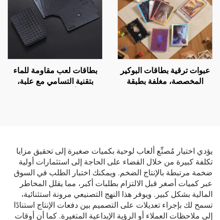
عبوات ترقية بطاقات البوكير
بطاقات لعب مقاومة للماء
المخصصة، مغلفة بطبقة
بتقنية التسامي مع علبة،
فويل، ولعبة بطاقات تداول
وطباعة أمامية وخلفية للشعار
هولوغرامية
على ورق ذهبي من البلاستيك
PVC، بطاقات لعب بوكير
مخصصة
يؤدي اختيار مُصنِّع ألعاب لوحية بكميات صغيرة إلى تحقيق مزايا
تكلفة كبيرة من خلال القضاء على الحاجة إلى استثمارات أولية
ضخمة مرتبطة بالإنتاج الضخم. ويمكنك اختبار الطلب في السوق
عبر كميات أصغر قبل الالتزام بطلبات أكبر، مما يقلل المخاطر
المالية بشكل كبير. ويوفر هذا النهج التصنيعي مرونة استثنائية،
تسمح لك بإجراء تعديلات على التصميم بين دفعات الإنتاج استنادًا
إلى ملاحظات العملاء أو الرؤية الإبداعية المتغيرة. كما أن أوقات