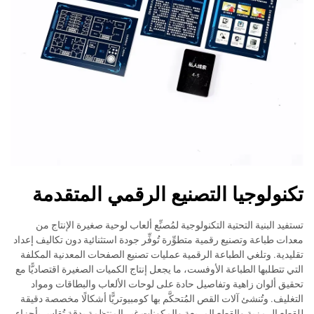
تكنولوجيا التصنيع الرقمي المتقدمة
تستفيد البنية التحتية التكنولوجية لمُصنِّع ألعاب لوحية صغيرة الإنتاج من
معدات طباعة وتصنيع رقمية متطوِّرة تُوفِّر جودة استثنائية دون تكاليف إعداد
تقليدية. وتلغي الطباعة الرقمية عمليات تصنيع الصفحات المعدنية المكلفة
التي تتطلبها الطباعة الأوفست، ما يجعل إنتاج الكميات الصغيرة اقتصاديًّا مع
تحقيق ألوان زاهية وتفاصيل حادة على لوحات الألعاب والبطاقات ومواد
التغليف. وتُنشئ آلات القص المُتحكَّم بها كومبيوتريًّا أشكالًا مخصصة دقيقة
للقطع الرمزية والقطع المربعة والمكونات غير المنتظمة بدقة تُقاس بأجزاء