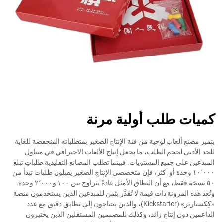
كميات طلب أولية مرنة
يتميز مصنع ألعاب لوحية من فئة الإنتاج الصغير بمتطلباته المنخفضة للغاية
للحد الأدنى لحجم الطلب، ما يجعل إنتاج الألعاب الاحترافي في متناول
المبدعين على جميع المستويات. فبينما تطلب المصانع التقليدية طلباتٍ تبلغ
١٠٬٠٠٠ وحدة أو أكثر، فإن متخصصي الإنتاج الصغير يقبلون طلبات تبدأ من
٥٠ نسخة فقط، مع أن النطاق الأمثل عادةً يتراوح بين ١٠٠ و٢٬٠٠٠ وحدة.
وتُعد هذه المرونة ذات قيمة لا تُقدَّر بثمن للمبدعين الذين يستخدمون منصة
«كِكستارتر» (Kickstarter)، والذين يحتاجون إلى تطابق دقيق مع عدد
الداعمين دون إنتاج زائد، وكذلك للمصممين المستقلين الذين يختبرون