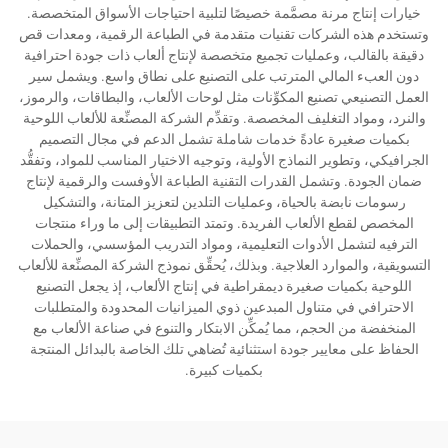
خيارات إنتاج مرنة مصمَّمة خصيصًا لتلبية احتياجات الأسواق المتخصصة.
وتستخدم هذه الشركات تقنيات متقدمة في الطباعة الرقمية، ومعدات قص
دقيقة بالقالب، وعمليات تجميع متخصصة لإنتاج ألعاب ذات جودة احترافية
دون العبء المالي المترتب على التصنيع على نطاق واسع. ويشمل سير
العمل التصنيعي تصنيع المكوِّنات مثل لوحات الألعاب، والبطاقات، والرموز،
والنرد، ومواد التغليف المخصصة. وتقدِّم الشركة المصنِّعة للألعاب اللوحية
بكميات صغيرة عادةً خدمات شاملة تشمل الدعم في مجال التصميم
الجرافيكي، وتطوير النماذج الأولية، وتوجيه الاختيار المناسب للمواد، وتفقُّد
ضمان الجودة. وتشمل القدرات التقنية الطباعة الأوفست والرقمية لإنتاج
رسومات نابضة بالحياة، وعمليات التلدين لتعزيز المتانة، والتشكيل
المخصص لقطع الألعاب الفريدة. وتمتد التطبيقات إلى ما وراء منتجات
الترفيه لتشمل الأدوات التعليمية، ومواد التدريب المؤسسي، والحملات
التسويقية، والموارد العلاجية. وبذلك، يُحقِّق نموذج الشركة المصنِّعة للألعاب
اللوحية بكميات صغيرة ديمقراطية في إنتاج الألعاب، إذ يجعل التصنيع
الاحترافي في متناول المبدعين ذوي الميزانيات المحدودة والمتطلبات
المنخفضة من الحجم، مما يُمكِّن الابتكار والتنوع في صناعة الألعاب مع
الحفاظ على معايير جودة استثنائية تُضاهي تلك الخاصة بالبدائل المنتجة
بكميات كبيرة.