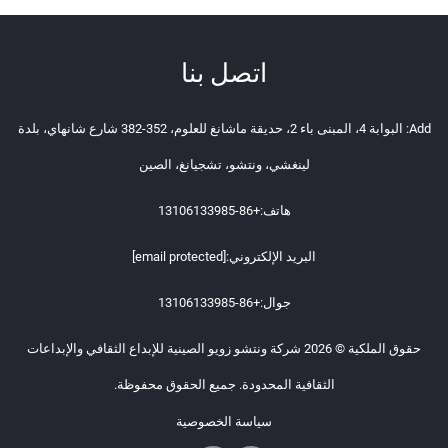
اتصل بنا
Add: البوابة 4، المبنى باء 2، حديقة ماشانغ للعلوم، 352-382 شارع شانهاي، بلدة
لينغشي، ونتشو، تشجيانغ، الصين
هاتف:
+86-13106133985
البريد الإلكتروني:
[email protected]
جوال:
+86-13106133985
حقوق الملكية © 2026 شركة ونتشو زويو الصينية للإبداع الثقافي والإبداعات
الثقافية المحدودة. جميع الحقوق محفوظة.
سياسة الخصوصية