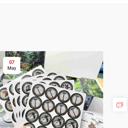
07
May