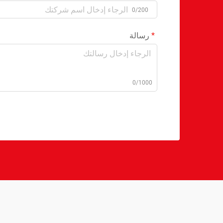
0/200
رسالة
0/1000