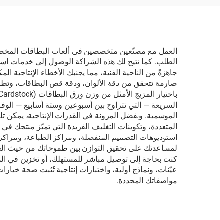
للماء،
ال
وم
العمل مع مصنّعين متخصصين في ألعاب البطاقات المخصصة 
الطلب. كما تتيح لك هذه الشراكة الوصول إلى خدمات ا
أحج
جاهزةً من الناحية الفنية، مما يجنبك الأخطاء الإنتاجية
صارمة تتحقق من دقة الألوان، ودقة قص البطاقات، وتط
الموسمية. وبفضل المرونة في القدرات الإنتاجية، يمكن ت
المتعددة، وتكوينات التغليف الفريدة التي تميّز منتجك في
استوديوهات التصميم المنفصلة، ومراكز الطباعة، ومراكز
لمساعدتك على تحقيق التوازن بين طموحاتك من حيث الجودة
كنت بحاجة إلى توصيل مباشر للمستهلك، أو تخزين في الم
عيّنات، ونماذج أولية، واختبارات إنتاجية تُثبت صحة خيارات
مواصفاتك المحددة.