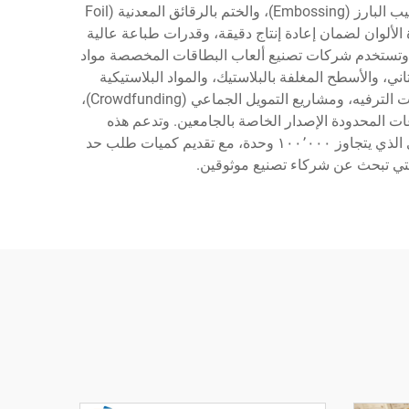
الأوفست (الليثوغرافية) للطلبات الكبيرة، والقص بالقالب لإنشاء أشكال فريدة للبطاقات، ومختلف خيارات التشطيب مثل الترقيب البارز (Embossing)، والختم بالرقائق المعدنية (Foil
). ومن الميزات التقنية أنظمة متقدمة لإدارة الألوان لضمان إعادة إنتاج دقيقة، وقدرات طباعة عالية
والجاذبية البصرية. وتستخدم شركات تصنيع ألعاب البطاقات المخصصة مواد
ات تشمل الأسطح ذات الملمس الكتاني، والأسطح المغلفة بالبلاستيك، والمواد البلاستيكية
(PVC) المقاومة للماء تمامًا. وتشمل مجالات الاستخدام مكونات ألعاب الطاولة، والحملات التسويقية، والأدوات التعليمية، ومنتجات الترفيه، ومشاريع التمويل الجماعي (Crowdfunding)،
عات المحدودة الإصدار الخاصة بالجامعين. وتدعم هذه
الشركات المشاريع بمختلف أحجامها، بدءًا من الإنتاج الصغير لمصمِّمين مستقلين بكمية ١٠٠ مجموعة، وصولًا إلى الإنتاج التجاري الذي يتجاوز ١٠٠٬٠٠٠ وحدة، مع تقديم كميات طلب حد
التي تبحث عن شركاء تصنيع موثوقين.