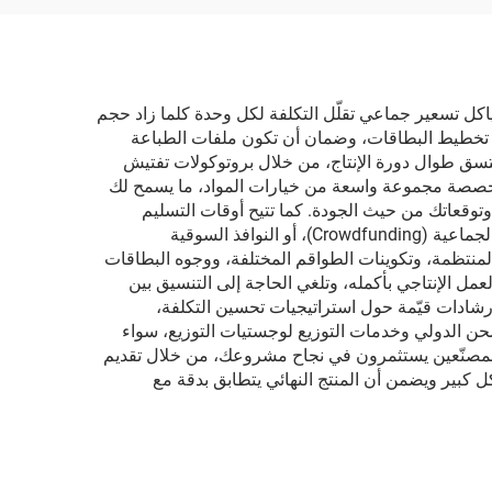
كل تسعير جماعي تقلّل التكلفة لكل وحدة كلما زاد حجم
تخطيط البطاقات، وضمان أن تكون ملفات الطباعة
 متسق طوال دورة الإنتاج، من خلال بروتوكولات تفتيش
مخصصة مجموعة واسعة من خيارات المواد، ما يسمح لك
ماشى مع قيود ميزانيتك وتوقعاتك من حيث الجودة. كما تتيح أوقات التسليم
السريعة — التي تتراوح بين أسبوعين وستة أسابيع — الوفاء بالمواعيد النهائية الضيقة لإطلاق المنتج، أو جداول الحملات التمويلية الجماعية (Crowdfunding)، أو النوافذ السوقية
لمنتظمة، وتكوينات الطواقم المختلفة، ووجوه البطاقات
عمل الإنتاجي بأكمله، وتلغي الحاجة إلى التنسيق بين
رشادات قيّمة حول استراتيجيات تحسين التكلفة،
حن الدولي وخدمات التوزيع لوجستيات التوزيع، سواء
 المصنّعين يستثمرون في نجاح مشروعك، من خلال تقديم
شكل كبير ويضمن أن المنتج النهائي يتطابق بدقة مع