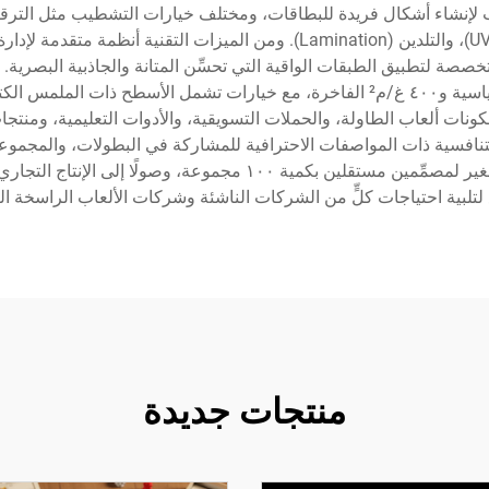
Stamping)، والطلاء الضوئي فوق البنفسجي (UV Coating)، والتلدين (Lamination
١٢ نقطة في البوصة (dpi)، ومعدات متخصصة لتطبيق الطبقات الواقية التي تحسِّن المتانة 
ورقية عالية الجودة تتراوح سماكتها بين ٣٠٠ غ/م² القياسية و٤٠٠ غ/م² الفاخرة، مع خيار
 التنافسية ذات المواصفات الاحترافية للمشاركة في البطولات، والمجمو
ع لتلبية احتياجات كلٍّ من الشركات الناشئة وشركات الألعاب الراسخة 
منتجات جديدة