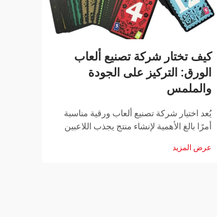
كيف تختار شركة تصنيع ألعاب
كيف 
الورق: التركيز على الجودة
الور
والملمس
البط
يُعد اختيار شركة تصنيع ألعاب ورقية مناسبة
تمثل ا
أمرًا بالغ الأهمية لإنشاء منتج يجذب اللاعبين
في ضم
ويصمد أمام اختبار الزمن. سواء كنت مصمِّم
موثوق
عرض المزيد
عرض ا
ألعاب مستقل تطلق أول عنوان لك، أو شركة
التنا
راسخة توسّع مجموعتها، فإن...
دور آ