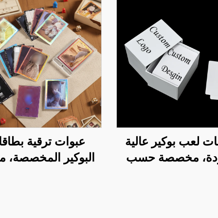
ت لعب بوكير عالية
عبوات ترقية بطاق
دة، مخصصة حسب
البوكير المخصصة، م
ب، وقابلة للطباعة
بطبقة فويل، ولعبة ب
ارغة، ومصنوعة من
تداول هولوغرامي
البلاستيك PVC المقاوم