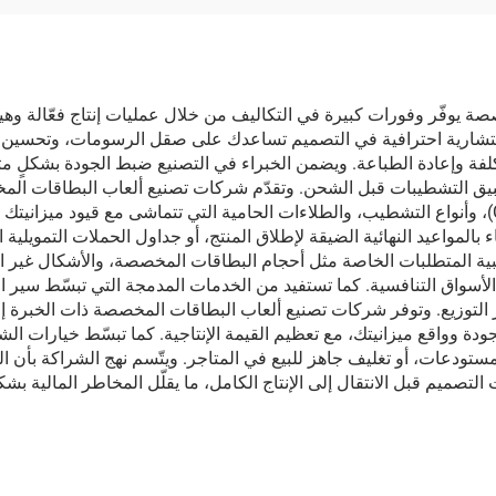
 وتُباع بالجملة حسب
تصميم الشخصي
واصفات الشركة
المصنعة الأصلية (OEM)، مع
يوفّر وفورات كبيرة في التكاليف من خلال عمليات إنتاج فعّالة وهيا
ستشارية احترافية في التصميم تساعدك على صقل الرسومات، وتحسين 
ام مختلفة للرزمة
 المكلفة وإعادة الطباعة. ويضمن الخبراء في التصنيع ضبط الجودة بشكلٍ
(Deck Size)
بيق التشطيبات قبل الشحن. وتقدّم شركات تصنيع ألعاب البطاقات ال
باختيار المزيج الأمثل من وزن ورق البطاقات (Cardstock)، وأنواع التشطيب، والطلاءات الحامية التي تت
لبية المتطلبات الخاصة مثل أحجام البطاقات المخصصة، والأشكال غير ا
 الأسواق التنافسية. كما تستفيد من الخدمات المدمجة التي تبسّط سير ال
 التوزيع. وتوفر شركات تصنيع ألعاب البطاقات المخصصة ذات الخبرة إ
 وواقع ميزانيتك، مع تعظيم القيمة الإنتاجية. كما تبسّط خيارات الش
ستودعات، أو تغليف جاهز للبيع في المتاجر. ويتّسم نهج الشراكة بأن
 التصميم قبل الانتقال إلى الإنتاج الكامل، ما يقلّل المخاطر المالية ب