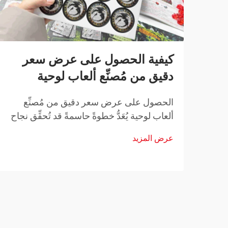
كيفية الحصول على عرض سعر
دقيق من مُصنِّع ألعاب لوحية
الحصول على عرض سعر دقيق من مُصنِّع
ألعاب لوحية يُعَدُّ خطوةً حاسمةً قد تُحقِّق نجاح
مشروع تطوير لعبتك أو تُفشلَه. سواءً كنتَ
عرض المزيد
مصمِّمًا مستقلًّا تطلق أول لعبة لك، أو ناشرًا
راسخًا توسِّع تشكيلتك، فإن فهم...