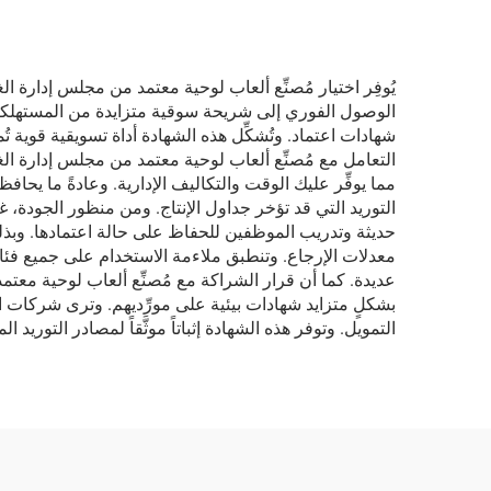
الوصول الفوري إلى شريحة سوقية متزايدة من المستهلكين 
شهادات اعتماد. وتُشكِّل هذه الشهادة أداة تسويقية قوية 
مما يوفِّر عليك الوقت والتكاليف الإدارية. وعادةً ما ي
حديثة وتدريب الموظفين للحفاظ على حالة اعتمادها. وبذلك 
معدلات الإرجاع. وتنطبق ملاءمة الاستخدام على جميع فئات 
بشكلٍ متزايد شهادات بيئية على مورِّديهم. وترى شركات
التمويل. وتوفر هذه الشهادة إثباتاً موثَّقاً لمصادر التور