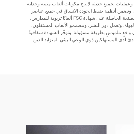
عمليات تجميع حديثة لإنتاج مكونات ألعاب متينة وجذابة
إنتاج. وتضمن أنظمة ضبط الجودة الاتساق في جميع عناصر
اللعبة مع الالتزام الصارم بمتطلبات سلسلة الحيازة الخاصة بمجلس رعاية الغابات (FSC). وتشمل تطبيقات خدمات الشركة المصنعة الحاصلة على شهادة FSC ألعابًا تربوية للمدارس،
رية corporative، وإصدارات جامعية فاخرة لمجتمعات الهواة. وتعمل دور النشر، ومصممو الألعاب المستقلون،
 واقعٍ ملموسٍ بطريقة مسؤولة. وتوفّر الشهادة شفافيةً
صدىً لدى المستهلكين ذوي الوعي البيئي المتزايد الذين