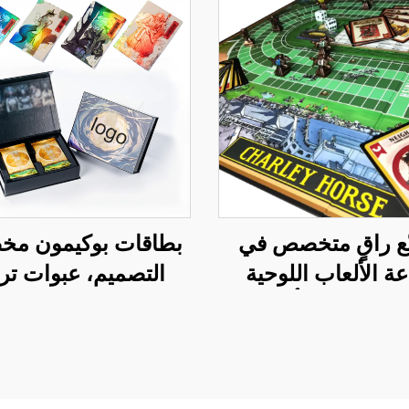
ع راقٍ متخصص في
بطاقات بوكيمون م
ة الألعاب اللوحية
التصميم، عبوات تر
 الطلب، ألعاب
باللغة الإنجليزية، بط
اقات على نمط
تداول هولوغرامية 
ولي، طلبات جماعية
قزح بلون فويل
كبيرة كهدايا