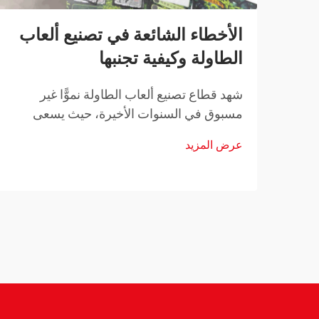
الأخطاء الشائعة في تصنيع ألعاب
الطاولة وكيفية تجنبها
شهد قطاع تصنيع ألعاب الطاولة نموًّا غير
مسبوق في السنوات الأخيرة، حيث يسعى
مصمِّمو الألعاب المستقلون والناشرون
عرض المزيد
الراسخون على حدٍّ سواء إلى إحياء رؤاهم
الإبداعية. ومع ذلك، فإن التنقُّل في المشهد
المعقد لتصنيع ألعاب الطاولة يتطلَّب...