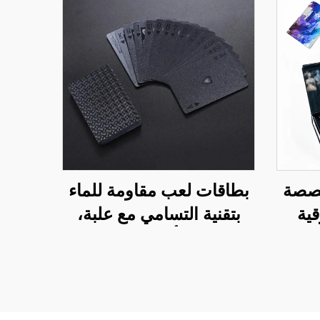
خصصة
بطاقات لعب مقاومة للماء
قية
بتقنية التسامي مع علبة،
اقات
وطباعة أمامية وخلفية
قوس
للشعار على ورق ذهبي من
البلاستيك PVC، بطاقات
لعب بوكير مخصصة