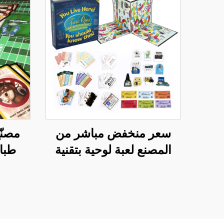
سعر منخفض مباشر من
مصنّ
المصنع لعبة لوحية بتقنية
طباع
متقدمة قطع ورقية لعبة
حسب
جماعية ممتعة مونوبولي
بط
مونوب