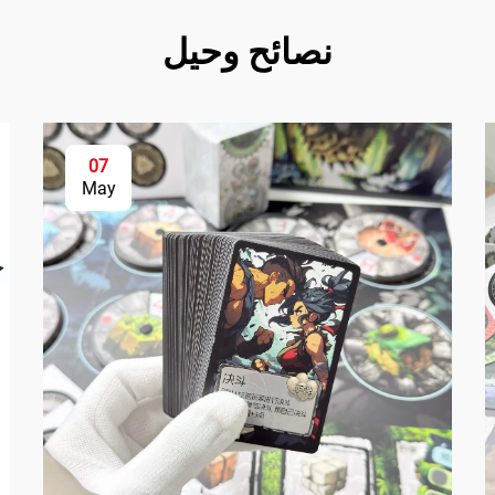
نصائح وحيل
07
May