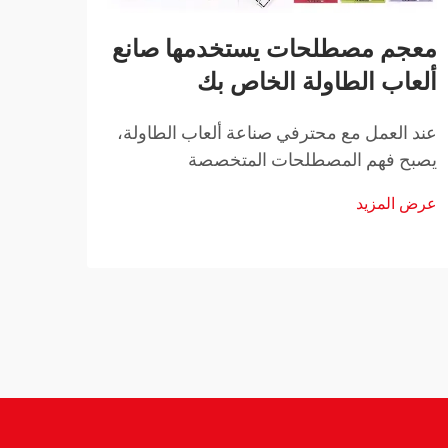
معجم مصطلحات يستخدمها صانع
كيف 
ألعاب الطاولة الخاص بك
الور
البط
عند العمل مع محترفي صناعة ألعاب الطاولة،
يصبح فهم المصطلحات المتخصصة
تمثل ا
المستخدمة في عملية التصنيع أمراً جوهرياً
في ضم
عرض المزيد
لضمان اتصال فعّال ونجاح المشروع. وتستخدم
موثوق
عرض ا
صناعة ألعاب الطاولة مفرداتٍ فريدةً تشمل...
التنا
دور آ