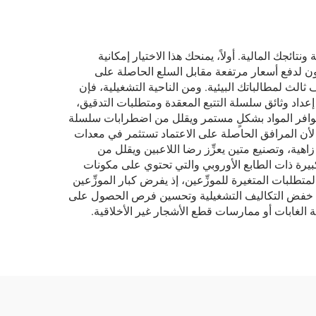
ةً على سمعة علامتك التجارية ونتائجك المالية. أولاً، يمنحك هذا الاختيار إمكانية
ون لدفع أسعار مرتفعة مقابل السلع الحاصلة على
ثالث لمطالباتك البيئية. ومن الناحية التشغيلية، فإن
تثال، لأن المُصنِّع يتولى بنفسه إعداد وثائق سلسلة التتبع المعقدة ومتطلبات التدقيق،
من توافر المواد بشكلٍ مستمر ويقلل من اضطرابات سلسلة
غالباً ما ترتبط شهادة مجلس إدارة الغابات (FSC) بمعايير تصنيع متفوِّقة، لأن المرافق الحاصلة على الاعتماد تستثمر في معدات
هية، وتصنيع متين يعزِّز رضا اللاعبين ويقلل من
كبيرة ذات الطابع الأوروبي والتي تحتوي على مكونات
غابات (FSC) يحمي نشاطك التجاري مستقبلاً أمام المتطلبات المتغيرة للموزِّعين، إذ يفرض كبار الموزِّعين
 إلى خفض التكاليف التشغيلية وتحسين فرص الحصول على
لة الغابات أو ممارسات قطع الأشجار غير الأخلاقية.