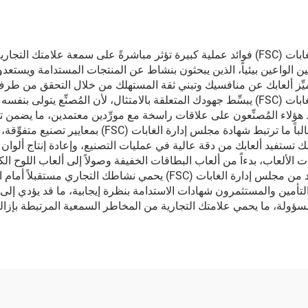
يُوفِر اختيار مُصنِّع ألعاب لوحية معتمد من مجلس إدارة الغابات (FSC) فوائد عملية كبيرة تؤثر مباشر
الواعين بيئياً، الذين يبحثون بنشاط عن المنتجات المستدامة ويستعد
تُميِّز ألعابك عن منافسيك وتبني ثقة المستهلك من خلال التحقق من طرف 
التعامل مع مُصنِّع ألعاب لوحية معتمد من مجلس إدارة الغابات (FSC) يبسِّط جهودك المتعلقة بالام
حافظ هؤلاء المُصنِّعون على علاقات راسخة مع مورِّدين معتمدين، ما يض
التوريد التي قد تؤخر جداول الإنتاج. ومن منظور الجودة، 
تستفيد ألعابك من دقة عالية في عمليات التصنيع، وإعادة إنتاج ألوان زا
الألعاب، بدءاً من ألعاب البطاقات الخفيفة وصولاً إلى ألعاب اللوح ال
عديدة. كما أن قرار الشراكة مع مُصنِّع ألعاب لوحية معتمد من مجلس إدارة ال
 التأمين والمستثمرون شهادات الاستدامة بنظرة إيجابية، ما قد يؤدي
يد المسؤولة، ما يحمي علامتك التجارية من المخاطر السمعية المرتبطة بإزا