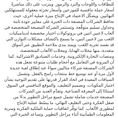
للبطاقات واللوحات والنرد والرموز. ويترتب على ذلك مباشرةً
أسعار جملة تنافسية للموزعين وأسعار تجزئة معقولة للمستهلكين
النهائيين. ويشكّل الاعتماد في الإنتاج ميزة عملية أخرى، حيث
تحافظ الشركات المصنعة ذات الخبرة على معايير جودة ثابتة
وجداول تسليم متوقَّعة. وتستثمر الشركة المصنعة المتخصصة في
ألعاب لاعبين اثنين في بروتوكولات اختبار مخصصة لديناميكيات
اللعب بين لاعبين اثنين، ما يسمح باكتشاف مشكلات التوازن التي
قد تفسد تجربة اللعب. ويمتد مدى ملاءمة التطبيق عبر أسواق
متعددة، منها محلات الهدايا، ومحلات الألعاب المتخصصة،
ومنصات التجارة الإلكترونية، وخدمات الصناديق الاشتراكية. كما
أن المرونة في التعامل مع أحجام طلبات متنوعة تجعل هذه
الشركات المصنعة شركاء مثاليين سواءً عند إطلاق لعبة جديدة
لأول مرة أو عند توسيع خط منتجات راسخ بالفعل. وتشمل
السياقات المفيدة في اتخاذ القرار قدرتها على تقديم التوجيه بشأن
اختيار المكونات، وتصميم التغليف، والموقع التنافسي في السوق
استنادًا إلى المعرفة الصناعية. وتقدِّم العديد من الشركات
المصنعة خدمات شاملة تشمل جميع مراحل التطوير بدءًا من
صقل الفكرة وحتى التغليف النهائي، ما يبسّط عملية الإنتاج
لمطوري الألعاب. كما توفِّر اتفاقيات حماية الملكية الفكرية وسرية
المعلومات الطمأنينة أثناء مراحل التطوير. وتساعد الخبرة التي