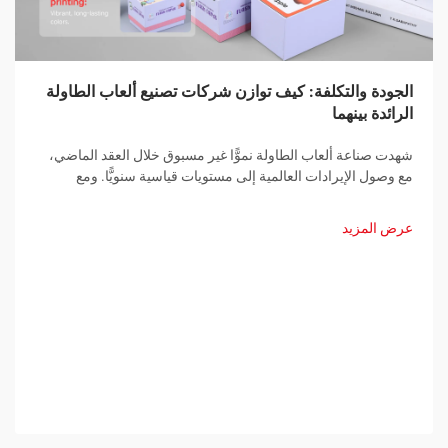
الجودة والتكلفة: كيف توازن شركات تصنيع ألعاب الطاولة
الرائدة بينهما
شهدت صناعة ألعاب الطاولة نموًّا غير مسبوق خلال العقد الماضي،
مع وصول الإيرادات العالمية إلى مستويات قياسية سنويًّا. ومع
استمرار ازدياد الطلب الاستهلاكي، تواجه شركات تصنيع ألعاب
الطاولة تحديًّا يتزايد تعقيدًا: تقديم...
عرض المزيد