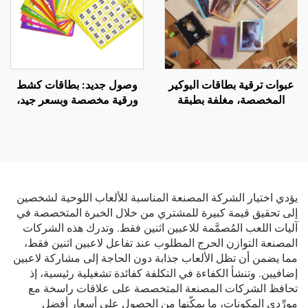
عبوات ترقية بطاقات البوكير
وصول جديد: بطاقات كشط
المخصصة، مغلفة بطبقة
ورقية مخصصة وبسعر جيد،
فويل، ولعبة بطاقات تداول
لعبة بطاقات كشط، طباعة
هولوغرامية
أرقام، بطاقات بينجو
يؤدي اختيار الشركة المصنعة المناسبة للألعاب اللوحية لشخصين
إلى تحقيق قيمة كبيرة للمشتري من خلال الخبرة المتخصصة في
آليات اللعب المُصمَّمة للاعبين اثنين فقط. وتدرك هذه الشركات
المصنعة التوازن الحرج المطلوب عند تفاعل لاعبين اثنين فقط،
مما يضمن أن تظل الألعاب جذابة دون الحاجة إلى مشاركة لاعبين
إضافيين. وتنشأ الكفاءة في التكلفة كفائدة تشغيلية رئيسية، إذ
تحافظ الشركات المصنعة المتخصصة على علاقات راسخة مع
مورِّدي المكونات، ما يمكّنها من الحصول على أسعار أفضل