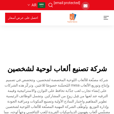
[email protected]
AR
احصل على عرض أسعار
شركة تصنيع ألعاب لوحية لشخصين
شركة مصنِّعة للألعاب اللوحية المخصصة لشخصين، وتتخصص في تصميم
وإنتاج وتوزيع الألعاب mesa المُحسَّنة خصوصًا للاعبَين. وتركّز هذه الشركات
على إنشاء تجارب لعب جذّابة تحافظ على التوازن والاستراتيجية وقيمة
الترفيه عند لعبها من قِبل زوجٍ من المشاركين. وتشمل الوظائف الرئيسية
تطوير المفاهيم واختبار النماذج الأولية وتصنيع المكونات ومراقبة الجودة
وإدارة التوزيع. وتُوظِّف الشركة المهنية المصنِّعة للألعاب اللوحية لشخصين
مصمِّمي ألعابٍ يفهمون الديناميكيات الفريدة للعب التنافسي وجهاً لوجه، مما