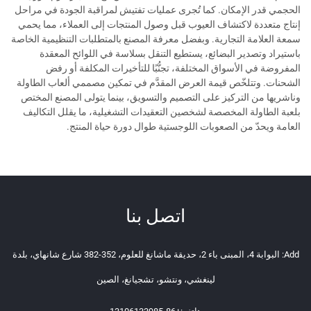
الحجمي قدر الإمكان. كما تُجرى عمليات تفتيش لمراقبة الجودة في مراحل
إنتاج متعددة لاكتشاف العيوب قبل وصول المنتجات إلى العملاء، مما يحمي
سمعة العلامة التجارية. وبفضل معرفة المصنع بالمتطلبات التنظيمية الخاصة
باستيراد وتصدير البضائع، يستطيع التنقل بسلاسة في اللوائح المعقدة
المفروضة في الأسواق المختلفة، تجنُّبًا للتأخيرات المكلفة أو رفض
الشحنات. وتتلخّص قيمة العرض المقدَّم في تمكين مصممي ألعاب الطاولة
وناشريها من التركيز على التصميم والتسويق، بينما يتولى المصنع المختص
بلعبة الطاولة المخصصة لشخصين التعقيدات التشغيلية، ما يقلل التكاليف
العامة ويحدّ من الصعوبات اللوجستية طوال دورة حياة المنتج.
اتصل بنا
Add: البوابة 4، المبنى باء 2، حديقة ماشانغ للعلوم، 352-382 شارع شانهاي، بلدة
لينغشي، ونتشو، تشجيانغ، الصين