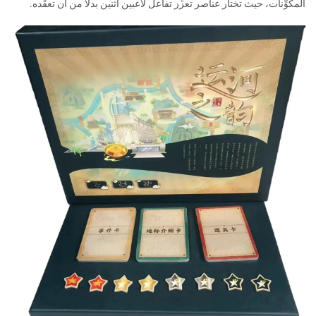
المكوِّنات، حيث تختار عناصر تعزِّز تفاعل لاعبين اثنين بدلًا من أن تعقِّده.