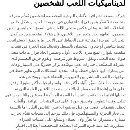
لديناميكيات اللعب لشخصين
شركة مصنعة احترافية للألعاب اللوحية المخصصة لشخصين تُقدِّم معرفة
متخصصة لا تُقدَّر بثمن في إنشاء توازن في طريقة اللعب، وبشكل خاص
للتفاعلات الثنائية. وعلى عكس منتجي الألعاب في السوق الجماهيري الذين
يصممون ألعابهم لعدد متغير من اللاعبين، فإن هؤلاء المتخصصين يدركون
التحديات الفريدة المترتبة على الحفاظ على الانخراط والعمق الاستراتيجي
عندما يتنافس أو يتعاون شخصان بالضبط. وتتجسَّد هذه الخبرة في تقنيات
متقدمة للتوازن تمنع ميزة اللاعب الأول، وتضمن اتخاذ قرارات ذات معنى
طوال مدة اللعب، وتكوِّن شروط فوز مُرضية. ويقوم فريق التصميم لدى
الشركة المصنِّعة باختبارات لعبٍ موسَّعة تركز حصريًّا على السيناريوهات
التي يشارك فيها لاعبان فقط، وذلك لتحديد المشكلات التي تظهر فقط في
مواجهات اللعب المباشر بين لاعبين، ثم القضاء عليها. وينتج عن هذه
التخصصات ألعابٌ تتميَّز بآليات أكثر دقة، واستراتيجيات أكثر تطورًا، وقدرة
أعلى على إعادة اللعب مقارنةً بالألعاب متعددة اللاعبين العامة التي تم
تعديلها لتلائم لعب لاعبين اثنين. أما القيمة المقدَّمة للمبدعين والناشرين فهي
تقليل وقت التطوير، وتحقيق جودة أعلى في المنتجات النهائية، وألعاب
تحظى بتقييمات أفضل من قِبل مجتمع اللاعبين الثنائيين النقّاد. أما بالنسبة
إلى تجار التجزئة والمستهلكين، فإن ذلك يترجم إلى منتجات تقدِّم تجارب
ممتازة باستمرار، ما يعزِّز ولاء العملاء ويشجِّع على عمليات الشراء
المتكررة. كما تمتد خبرة الشركة المصنِّعة المتخصصة أيضًا إلى اختيار