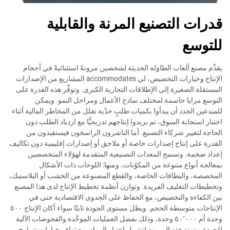
قدرات التصنيع المرنة والقابلية
للتوسع
يقدِّم مصنع ألعاب الطاولة الحديثة لشخصين مرونةً استثنائيةً في أحجام
الإنتاج وخيارات التخصيص، لي accommodates المشاريع من الإصدارات
المستقلة الصغيرة إلى الإطلاقات التجارية الكبرى. وتوفِّر هذه القدرة على
التوسع مزايا حاسمة لمختلف نماذج الأعمال ومراحل النمو. ويمكن
للمبدعين الجدد أن يبدأوا بكميات طلبٍ حدّية تقلل من المخاطر المالية أثناء
اختبار استجابة السوق، ثم يزيدوا إنتاجهم تدريجيًّا مع ازدياد الطلب دون
الحاجة لتغيير شركاء التصنيع. أما الناشرون الراسخون فيستفيدون من
القدرة على إنتاج إصدارات خاصة أو ملاحق أو إصدارات إقليمية دون تكاليف
إعداد ضخمة. وتسمح المعدات التصنيعية المتقدمة لهؤلاء المتخصصين
بمعالجة أنواع متنوعة من المكوّنات، ومنها: اللوحات ذات الأشكال
المخصصة، والبطاقات الخاصة، والقطع المصنوعة من الخشب أو البلاستيك،
وتخطيطات التغليف الفريدة. وتوازن أنظمة تخطيط الإنتاج لدى هذا المصنع
بين الكفاءة والتخصيص، مع الحفاظ على الجدوى الاقتصادية حتى في
الإنتاجات متوسطة الحجم. ويظل مستوى الجودة ثابتًا سواء أكان الإنتاج ٥٠٠
وحدة أم ٥٠٬٠٠٠ وحدة، وذلك بفضل العمليات الموحَّدة والفحوصات الآلية
للجودة. وتمتد هذه المرونة لتشمل اختيار المواد، مع توافر خيارات تتراوح