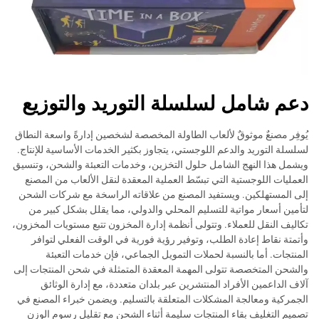
دعم شامل لسلسلة التوريد والتوزيع
يُوفِر مصنعٌ موثوقٌ لألعاب الطاولة المخصصة لشخصين إدارةً واسعة النطاق
لسلسلة التوريد والدعم اللوجستي، يتجاوز بكثير الخدمات الأساسية للإنتاج.
ويشمل هذا النهج الشامل حلول التخزين، وخدمات التعبئة والشحن، وتنسيق
العمليات اللوجستية التي تبسّط العملية المعقدة لنقل الألعاب من المصنع
إلى المستهلكين. ويستفيد المصنع من علاقاته الراسخة مع شركات الشحن
لتأمين أسعار مواتية للتسليم المحلي والدولي، مما يقلل بشكل كبير من
تكاليف النقل للعملاء. وتتولى أنظمة إدارة المخزون تتبع مستويات المخزون،
وأتمتة نقاط إعادة الطلب، وتوفير رؤية فورية في الوقت الفعلي لتوافر
المنتجات. أما بالنسبة لحملات التمويل الجماعي، فإن خدمات التعبئة
والشحن المتخصصة تتولى المهمة المعقدة المتمثلة في شحن المنتجات إلى
آلاف الداعمين الأفراد المنتشرين عبر بلدان متعددة، مع إدارة الوثائق
الجمركية ومعالجة المشكلات المتعلقة بالتسليم. ويضمن خبراء المصنع في
تصميم التغليف بقاء المنتجات سليمة أثناء الشحن مع تقليل رسوم الوزن