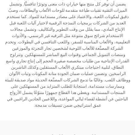
يضمن أن توفر كل منتج منها خياراتٍ ذات معنى وتوترًا تنافسيًّا. وتشمل
الميزات التقنية تقنيات طباعة متقدمة للوحات الألعاب والبطاقات، وصبّ
دقيق لمكونات اللعبة، والاعتماد على مصادر مستدامة للمواد. كما تستخدم
العديد من الشركات برمجيات النمذجة الرقمية لاختبار آليات اللعبة قبل
الإنتاج المادي، مما يقلل من وقت التطوير والتكاليف. وتشمل مجالات
الاستخدام شرائح سوق متنوعة مثل الترفيه غير الرسمي، والأدوات
التعليمية، والألعاب المناسبة للسفر، واللعب التنافسي في البطولات. وتخدم
الشركة المصنِّعة للألعاب اللوحية لشخصين تجار التجزئة والموزعين
ومنصات التمويل الجماعي وقنوات البيع المباشر للمستهلكين. وتتراوح
القدرات الإنتاجية من طلبات مخصصة صغيرة الحجم إلى إنتاج تجاري واسع
النطاق، لتلبية احتياجات مبتكري الألعاب المستقلين وكذلك الناشرين
الراسخين. وتضمن عمليات ضمان الجودة متانة المكونات وثبات الألوان
ووظائف اللعب. وغالبًا ما تدمج الشركات المصنِّعة الحديثة مواد صديقة للبيئة
وممارسات مستدامة، استجابةً للطلب المتزايد من المستهلكين على
المنتجات المستدامة. ويغطي هذا القطاع جمهورًا متنوّعًا يشمل الأزواج
الباحثين عن أنشطة لقضاء ليالي المواعدة، واللاعبين الجادين الراغبين في
عمق استراتيجي ضمن تنسيقات مدمجة.