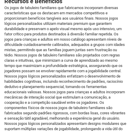
Recursos e Benefícios
Os jogos de tabuleiro familiares que fabricamos incorporam diversas
características que os destacam em mercados competitivos e
proporcionam benefícios tangíveis aos usuários finais. Nossos jogos
lógicos personalizados utilizam materiais premium que garantem
durabilidade e preservam o apelo visual mesmo após uso intensivo, um
fator crítico para produtos destinados à diversão familiar repetida. Os
jogos para crianças e adultos em nosso catálogo apresentam níveis de
dificuldade cuidadosamente calibrados, adequados a grupos com idades
mistas, permitindo que as famílias joguem juntas sem frustração ou
tédio. Nossos jogos de tabuleiro familiares são projetados com regras
claras e intuitivas, que minimizam a curva de aprendizado ao mesmo
tempo que maximizam a profundidade estratégica, assegurando que os
jogadores possam se envolver rapidamente com a jogabilidade central.
Nossos jogos lógicos personalizados enfatizam o desenvolvimento de
habilidades cognitivas, incluindo reconhecimento de padrões, raciocínio
dedutivo e planejamento sequencial, tornando-os ferramentas
educacionais valiosas. Nossos jogos para crianças e adultos incorporam
mecânicas de interação social que estimulam a comunicação, a
cooperação e a competição saudável entre os jogadores. Os
componentes físicos de nossos jogos de tabuleiro familiares são
fabricados segundo padrões rigorosos, com bordas lisas, cores vibrantes
e sensação tátil agradável, melhorando a experiência geral do usuário.
Nossos jogos lógicos personalizados apresentam designs modulares que
suportam múltiplas variações de jogabilidade, prolongando a vida útil do