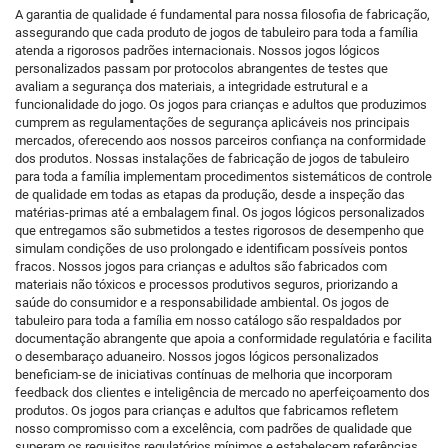
A garantia de qualidade é fundamental para nossa filosofia de fabricação,
assegurando que cada produto de jogos de tabuleiro para toda a família
atenda a rigorosos padrões internacionais. Nossos jogos lógicos
personalizados passam por protocolos abrangentes de testes que
avaliam a segurança dos materiais, a integridade estrutural e a
funcionalidade do jogo. Os jogos para crianças e adultos que produzimos
cumprem as regulamentações de segurança aplicáveis nos principais
mercados, oferecendo aos nossos parceiros confiança na conformidade
dos produtos. Nossas instalações de fabricação de jogos de tabuleiro
para toda a família implementam procedimentos sistemáticos de controle
de qualidade em todas as etapas da produção, desde a inspeção das
matérias-primas até a embalagem final. Os jogos lógicos personalizados
que entregamos são submetidos a testes rigorosos de desempenho que
simulam condições de uso prolongado e identificam possíveis pontos
fracos. Nossos jogos para crianças e adultos são fabricados com
materiais não tóxicos e processos produtivos seguros, priorizando a
saúde do consumidor e a responsabilidade ambiental. Os jogos de
tabuleiro para toda a família em nosso catálogo são respaldados por
documentação abrangente que apoia a conformidade regulatória e facilita
o desembaraço aduaneiro. Nossos jogos lógicos personalizados
beneficiam-se de iniciativas contínuas de melhoria que incorporam
feedback dos clientes e inteligência de mercado no aperfeiçoamento dos
produtos. Os jogos para crianças e adultos que fabricamos refletem
nosso compromisso com a excelência, com padrões de qualidade que
superam os requisitos regulatórios mínimos e estabelecem referências