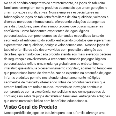
No atual cenário competitivo do entretenimento, os jogos de tabuleiro
familiares emergiram como produtos essenciais que unem gerações e
criam conexões significativas. Nossa empresa especializa-se na
fabricação de jogos de tabuleiro familiares de alta qualidade, voltados a
diversos mercados internacionais, oferecendo soluções abrangentes
para distribuidores, varejistas e importadores que buscam parcerias
confiáveis. Como fabricantes experientes de jogos lógicos
personalizados, compreendemos as demandas específicas tanto do
segmento infantil quanto do adulto, entregando produtos que superam as
expectativas em qualidade, design e valor educacional. Nossos jogos de
tabuleiro familiares são desenvolvidos com precisão e atenção aos
detalhes, garantindo que cada produto atenda aos mais elevados padrões
de segurança e envolvimento. A crescente demanda por jogos lógicos
personalizados reflete uma mudança global rumo ao entretenimento
interativo que estimula o desenvolvimento cognitivo, ao mesmo tempo em
que proporciona horas de diversão. Nossa expertise na produção de jogos
infantis e adultos permite-nos atender simultaneamente múltiplos
segmentos de mercado, oferecendo linhas de produtos versáteis que
atraem famílias em todo o mundo. Por meio de inovação contínua e
compromisso com a excelência, consolidamo-nos como parceiros de
confiança no setor de jogos de tabuleiro familiares, entregando soluções
que combinam valor lúdico com benefícios educacionais.
Visão Geral do Produto
Nosso portfólio de jogos de tabuleiro para toda a família abrange uma