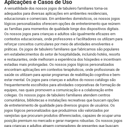
Aplicações e Casos de Uso
A versatilidade dos nossos jogos de tabuleiro familiares torna-os
adequados para diversas aplicações em ambientes residenciais,
educacionais e comerciais. Em ambientes domésticos, os nossos jogos
lógicos personalizados oferecem opções de entretenimento que reúnem
as famílias para momentos de qualidade longe dos dispositivos digitais.
Os nossos jogos para crianças e adultos são igualmente eficazes em
contextos educacionais, onde professores e facilitadores os utilizam para
reforçar conceitos curriculares por meio de atividades envolventes e
práticas. Os jogos de tabuleiro familiares que fabricamos são populares
em estabelecimentos do setor de hospitalidade, incluindo hotéis, resorts
e restaurantes, onde melhoram a experiência dos hóspedes e incentivam
estadias mais prolongadas. Os nossos jogos lógicos personalizados
encontram aplicações em contextos terapêuticos, onde profissionais de
saúde os utilizam para apoiar programas de reabilitação cognitiva e bem-
estar mental. Os jogos para crianças e adultos do nosso catálogo são
frequentemente escolhidos para atividades corporativas de formação de
equipes, nas quais promovem a comunicação e a colaboração entre
colegas. Os nossos jogos de tabuleiro familiares atendem centros
comunitários, bibliotecas e instalações recreativas que buscam opções
de entretenimento de qualidade para diversos grupos de usuários. Os
jogos lógicos personalizados que produzimos são valorizados por
varejistas que procuram produtos diferenciados, capazes de ocupar uma
posição premium no mercado e gerar margens robustas. Os nossos jogos
para crianças e adultos atraem compradores de presentes que buscam