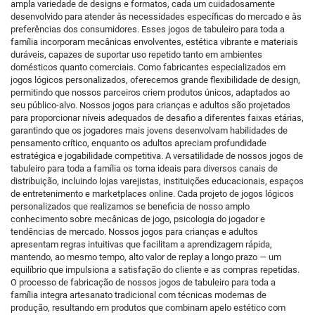
ampla variedade de designs e formatos, cada um cuidadosamente
desenvolvido para atender às necessidades específicas do mercado e às
preferências dos consumidores. Esses jogos de tabuleiro para toda a
família incorporam mecânicas envolventes, estética vibrante e materiais
duráveis, capazes de suportar uso repetido tanto em ambientes
domésticos quanto comerciais. Como fabricantes especializados em
jogos lógicos personalizados, oferecemos grande flexibilidade de design,
permitindo que nossos parceiros criem produtos únicos, adaptados ao
seu público-alvo. Nossos jogos para crianças e adultos são projetados
para proporcionar níveis adequados de desafio a diferentes faixas etárias,
garantindo que os jogadores mais jovens desenvolvam habilidades de
pensamento crítico, enquanto os adultos apreciam profundidade
estratégica e jogabilidade competitiva. A versatilidade de nossos jogos de
tabuleiro para toda a família os torna ideais para diversos canais de
distribuição, incluindo lojas varejistas, instituições educacionais, espaços
de entretenimento e marketplaces online. Cada projeto de jogos lógicos
personalizados que realizamos se beneficia de nosso amplo
conhecimento sobre mecânicas de jogo, psicologia do jogador e
tendências de mercado. Nossos jogos para crianças e adultos
apresentam regras intuitivas que facilitam a aprendizagem rápida,
mantendo, ao mesmo tempo, alto valor de replay a longo prazo — um
equilíbrio que impulsiona a satisfação do cliente e as compras repetidas.
O processo de fabricação de nossos jogos de tabuleiro para toda a
família integra artesanato tradicional com técnicas modernas de
produção, resultando em produtos que combinam apelo estético com