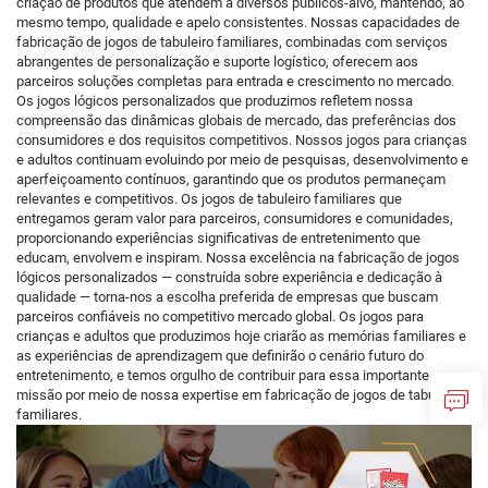
criação de produtos que atendem a diversos públicos-alvo, mantendo, ao
mesmo tempo, qualidade e apelo consistentes. Nossas capacidades de
fabricação de jogos de tabuleiro familiares, combinadas com serviços
abrangentes de personalização e suporte logístico, oferecem aos
parceiros soluções completas para entrada e crescimento no mercado.
Os jogos lógicos personalizados que produzimos refletem nossa
compreensão das dinâmicas globais de mercado, das preferências dos
consumidores e dos requisitos competitivos. Nossos jogos para crianças
e adultos continuam evoluindo por meio de pesquisas, desenvolvimento e
aperfeiçoamento contínuos, garantindo que os produtos permaneçam
relevantes e competitivos. Os jogos de tabuleiro familiares que
entregamos geram valor para parceiros, consumidores e comunidades,
proporcionando experiências significativas de entretenimento que
educam, envolvem e inspiram. Nossa excelência na fabricação de jogos
lógicos personalizados — construída sobre experiência e dedicação à
qualidade — torna-nos a escolha preferida de empresas que buscam
parceiros confiáveis no competitivo mercado global. Os jogos para
crianças e adultos que produzimos hoje criarão as memórias familiares e
as experiências de aprendizagem que definirão o cenário futuro do
entretenimento, e temos orgulho de contribuir para essa importante
missão por meio de nossa expertise em fabricação de jogos de tabuleiro
familiares.