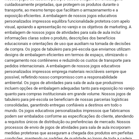
cuidadosamente projetadas, que protegem os produtos durante o
transporte, ao mesmo tempo que facilitam o armazenamento e a
exposição eficientes. A embalagem de nossos jogos educativos
personalizados impressos equilibra funcionalidade protetora com apelo
visual, apoiando a apresentação no varejo e os objetivos de marketing. A
embalagem de nossos jogos de atividades para sala de aula inclui
informações claras sobre o produto, descrições dos benefícios
educacionais e orientações de uso que auxiliam na tomada de decisões
de compra. Os jogos de tabuleiro para pré-escola que enviamos utilizam
designs de embalagem eficientes em termos de espaço, otimizando o
carregamento nos contêineres e reduzindo os custos de transporte para
pedidos internacionais. A embalagem de nossos jogos educativos
personalizados impressos emprega materiais recicláveis sempre que
possível, refletindo nosso compromisso com a responsabilidade
ambiental. Os jogos de atividades para sala de aula que produzimos
incluem opções de embalagem adequadas tanto para exposição no varejo
quanto para compras institucionais em grande volume. Nossos jogos de
tabuleiro para pré-escola se beneficiam de nossas parcerias logísticas
consolidadas, garantindo entregas confiáveis a destinos em todo o
mundo. Os jogos educativos personalizados impressos que fabricamos
podem ser embalados conforme as especificações do cliente, atendendo
a requisitos únicos de distribuição ou preferências de mercado. Nossos
processos de envio de jogos de atividades para sala de aula incorporam
medidas protetoras que asseguram a chegada dos produtos em perfeitas
condições, mantendo os padrões de qualidade ao longo de toda a cadeia