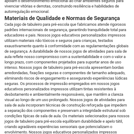
apoiam o desenvolvimento emocional ao criar ambientes seguros para
vivenciar vitórias e derrotas, construindo resiliência e habilidades de
autorregulação emocional.
Materiais de Qualidade e Normas de Segurança
Cada jogo de tabuleiro para pré-escola que fabricamos atende rigorosos
padrões internacionais de segurança, garantindo tranquilidade total para
educadores e pais. Nossos jogos educativos personalizados impressos
utilizam materiais não tóxicos e seguros para crianças, testados
exaustivamente quanto à conformidade com as regulamentações globais
de segurança. A durabilidade de nossos jogos de atividades para sala de
aula reflete nosso compromisso com a sustentabilidade e com o valor a
longo prazo, com componentes projetados para suportar anos de uso
intenso. Nossos jogos de tabuleiro para pré-escola apresentam bordas
arredondadas, fixações seguras e componentes de tamanho adequado,
eliminando riscos de engasgamento e assegurando experiências lúdicas
seguras. Os processos de impressão empregados em nossos jogos
educativos personalizados impressos utilizam tintas resistentes à
desbotamento e ambientalmente responsáveis, que mantêm a clareza
visual ao longo de um uso prolongado. Nossos jogos de atividades para
sala de aula incorporam técnicas de construção reforçada que impedem
a separação dos componentes e preservam a integridade estrutural sob
condições típicas de sala de aula. Os materiais selecionados para nossos
jogos de tabuleiro para pré-escola equilibram durabilidade e apelo tátil,
criando agradáveis experiências sensoriais que potencializam o
envolvimento. Nossos jogos educativos personalizados impressos