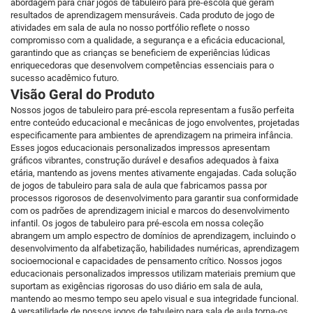
abordagem para criar jogos de tabuleiro para pré-escola que geram
resultados de aprendizagem mensuráveis. Cada produto de jogo de
atividades em sala de aula no nosso portfólio reflete o nosso
compromisso com a qualidade, a segurança e a eficácia educacional,
garantindo que as crianças se beneficiem de experiências lúdicas
enriquecedoras que desenvolvem competências essenciais para o
sucesso acadêmico futuro.
Visão Geral do Produto
Nossos jogos de tabuleiro para pré-escola representam a fusão perfeita
entre conteúdo educacional e mecânicas de jogo envolventes, projetadas
especificamente para ambientes de aprendizagem na primeira infância.
Esses jogos educacionais personalizados impressos apresentam
gráficos vibrantes, construção durável e desafios adequados à faixa
etária, mantendo as jovens mentes ativamente engajadas. Cada solução
de jogos de tabuleiro para sala de aula que fabricamos passa por
processos rigorosos de desenvolvimento para garantir sua conformidade
com os padrões de aprendizagem inicial e marcos do desenvolvimento
infantil. Os jogos de tabuleiro para pré-escola em nossa coleção
abrangem um amplo espectro de domínios de aprendizagem, incluindo o
desenvolvimento da alfabetização, habilidades numéricas, aprendizagem
socioemocional e capacidades de pensamento crítico. Nossos jogos
educacionais personalizados impressos utilizam materiais premium que
suportam as exigências rigorosas do uso diário em sala de aula,
mantendo ao mesmo tempo seu apelo visual e sua integridade funcional.
A versatilidade de nossos jogos de tabuleiro para sala de aula torna-os