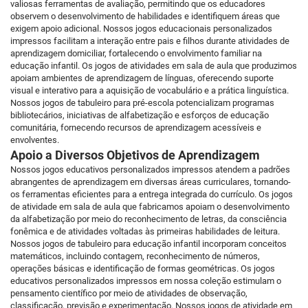
valiosas ferramentas de avaliação, permitindo que os educadores
observem o desenvolvimento de habilidades e identifiquem áreas que
exigem apoio adicional. Nossos jogos educacionais personalizados
impressos facilitam a interação entre pais e filhos durante atividades de
aprendizagem domiciliar, fortalecendo o envolvimento familiar na
educação infantil. Os jogos de atividades em sala de aula que produzimos
apoiam ambientes de aprendizagem de línguas, oferecendo suporte
visual e interativo para a aquisição de vocabulário e a prática linguística.
Nossos jogos de tabuleiro para pré-escola potencializam programas
bibliotecários, iniciativas de alfabetização e esforços de educação
comunitária, fornecendo recursos de aprendizagem acessíveis e
envolventes.
Apoio a Diversos Objetivos de Aprendizagem
Nossos jogos educativos personalizados impressos atendem a padrões
abrangentes de aprendizagem em diversas áreas curriculares, tornando-
os ferramentas eficientes para a entrega integrada do currículo. Os jogos
de atividade em sala de aula que fabricamos apoiam o desenvolvimento
da alfabetização por meio do reconhecimento de letras, da consciência
fonêmica e de atividades voltadas às primeiras habilidades de leitura.
Nossos jogos de tabuleiro para educação infantil incorporam conceitos
matemáticos, incluindo contagem, reconhecimento de números,
operações básicas e identificação de formas geométricas. Os jogos
educativos personalizados impressos em nossa coleção estimulam o
pensamento científico por meio de atividades de observação,
classificação, previsão e experimentação. Nossos jogos de atividade em