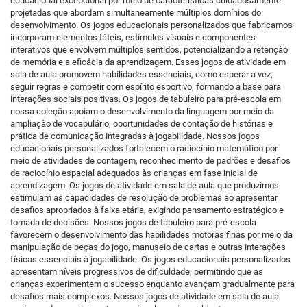
educacional excepcional por meio de características cuidadosamente
projetadas que abordam simultaneamente múltiplos domínios do
desenvolvimento. Os jogos educacionais personalizados que fabricamos
incorporam elementos táteis, estímulos visuais e componentes
interativos que envolvem múltiplos sentidos, potencializando a retenção
de memória e a eficácia da aprendizagem. Esses jogos de atividade em
sala de aula promovem habilidades essenciais, como esperar a vez,
seguir regras e competir com espírito esportivo, formando a base para
interações sociais positivas. Os jogos de tabuleiro para pré-escola em
nossa coleção apoiam o desenvolvimento da linguagem por meio da
ampliação de vocabulário, oportunidades de contação de histórias e
prática de comunicação integradas à jogabilidade. Nossos jogos
educacionais personalizados fortalecem o raciocínio matemático por
meio de atividades de contagem, reconhecimento de padrões e desafios
de raciocínio espacial adequados às crianças em fase inicial de
aprendizagem. Os jogos de atividade em sala de aula que produzimos
estimulam as capacidades de resolução de problemas ao apresentar
desafios apropriados à faixa etária, exigindo pensamento estratégico e
tomada de decisões. Nossos jogos de tabuleiro para pré-escola
favorecem o desenvolvimento das habilidades motoras finas por meio da
manipulação de peças do jogo, manuseio de cartas e outras interações
físicas essenciais à jogabilidade. Os jogos educacionais personalizados
apresentam níveis progressivos de dificuldade, permitindo que as
crianças experimentem o sucesso enquanto avançam gradualmente para
desafios mais complexos. Nossos jogos de atividade em sala de aula