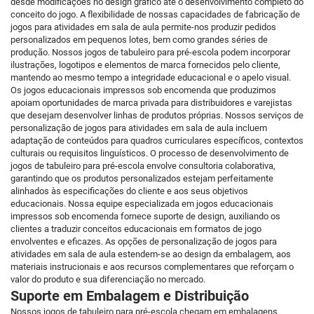
desde modificações no design gráfico até o desenvolvimento completo do
conceito do jogo. A flexibilidade de nossas capacidades de fabricação de
jogos para atividades em sala de aula permite-nos produzir pedidos
personalizados em pequenos lotes, bem como grandes séries de
produção. Nossos jogos de tabuleiro para pré-escola podem incorporar
ilustrações, logotipos e elementos de marca fornecidos pelo cliente,
mantendo ao mesmo tempo a integridade educacional e o apelo visual.
Os jogos educacionais impressos sob encomenda que produzimos
apoiam oportunidades de marca privada para distribuidores e varejistas
que desejam desenvolver linhas de produtos próprias. Nossos serviços de
personalização de jogos para atividades em sala de aula incluem
adaptação de conteúdos para quadros curriculares específicos, contextos
culturais ou requisitos linguísticos. O processo de desenvolvimento de
jogos de tabuleiro para pré-escola envolve consultoria colaborativa,
garantindo que os produtos personalizados estejam perfeitamente
alinhados às especificações do cliente e aos seus objetivos
educacionais. Nossa equipe especializada em jogos educacionais
impressos sob encomenda fornece suporte de design, auxiliando os
clientes a traduzir conceitos educacionais em formatos de jogo
envolventes e eficazes. As opções de personalização de jogos para
atividades em sala de aula estendem-se ao design da embalagem, aos
materiais instrucionais e aos recursos complementares que reforçam o
valor do produto e sua diferenciação no mercado.
Suporte em Embalagem e Distribuição
Nossos jogos de tabuleiro para pré-escola chegam em embalagens