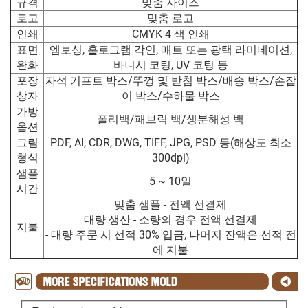
규격
맞춤 사이즈
로고
맞춤 로고
인쇄
CMYK 4 색 인쇄
표면
엠보싱, 홀로그램 각인, 매트 또는 광택 라미네이션,
완화
바니시 코팅, UV 코팅 등
포장
자석 기프트 박스/뚜껑 및 받침 박스/배송 박스/손잡
상자
이 박스/수하물 박스
가방
폴리백/패브릭 백/생분해성 백
옵션
그림
PDF, AI, CDR, DWG, TIFF, JPG, PSD 등(해상도 최소
형식
300dpi)
샘플
5 ~ 10일
시간
맞춤 샘플 - 전액 선결제
대량 생산 - 소량의 경우 전액 선결제
지불
- 대량 주문 시 선적 30% 입금, 나머지 잔액은 선적 전
에 지불